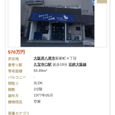
570万円
大阪府
八尾市
新家町４丁目
所在地
久宝寺口駅
徒歩18分
近鉄大阪線
最寄り駅
55.89m²
専有面積
-
バルコニー
3LDK
間取り
2/2階
階数
1977年05月
築年月
空家
建物現況
画像カテゴリ