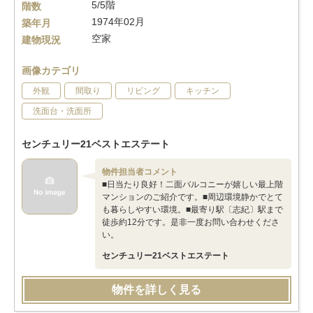
5/5階
階数
1974年02月
築年月
空家
建物現況
画像カテゴリ
外観
間取り
リビング
キッチン
洗面台・洗面所
センチュリー21ベストエステート
物件担当者コメント
■日当たり良好！二面バルコニーが嬉しい最上階
マンションのご紹介です。■周辺環境静かでとて
も暮らしやすい環境。■最寄り駅〔志紀〕駅まで
徒歩約12分です。是非一度お問い合わせくださ
い。
センチュリー21ベストエステート
物件を詳しく見る