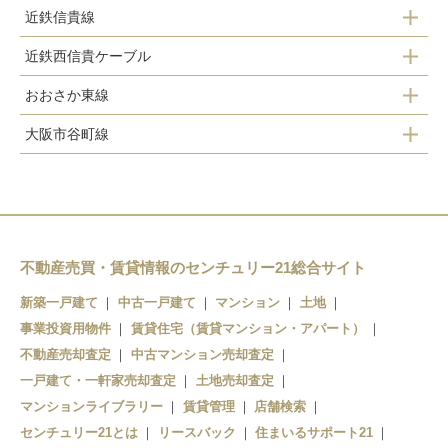
近鉄信貴線
久宝寺口駅
八尾駅
近鉄西信貴ケーブル
河内山本駅
近鉄八尾駅
久宝寺駅
おおさか東線
信貴山口駅
服部川駅
河内山本駅
大阪市谷町線
久宝寺駅
高安山駅
信貴山口駅
高安駅
八尾南駅
恩智駅
不動産売買・賃貸情報のセンチュリー21総合サイト
新築一戸建て
中古一戸建て
マンション
土地
事業投資用物件
賃貸住宅（賃貸マンション・アパート）
不動産売却査定
中古マンション売却査定
一戸建て・一軒家売却査定
土地売却査定
マンションライブラリー
賃貸管理
店舗検索
センチュリー21とは
リースバック
住まいるサポート21