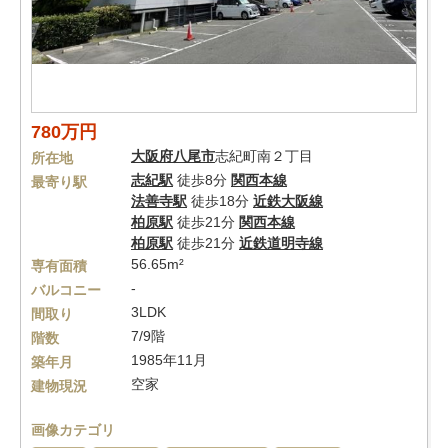
780万円
大阪府
八尾市
志紀町南２丁目
所在地
志紀駅
徒歩8分
関西本線
最寄り駅
法善寺駅
徒歩18分
近鉄大阪線
柏原駅
徒歩21分
関西本線
柏原駅
徒歩21分
近鉄道明寺線
56.65m²
専有面積
-
バルコニー
3LDK
間取り
7/9階
階数
1985年11月
築年月
空家
建物現況
画像カテゴリ