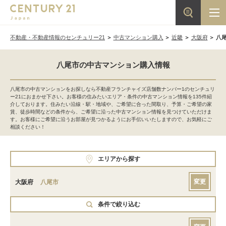
不動産・不動産情報のセンチュリー21
中古マンション購入
近畿
大阪府
八
八尾市の中古マンション購入情報
八尾市の中古マンションをお探しなら不動産フランチャイズ店舗数ナンバー1のセンチュリ
ー21におまかせ下さい。お客様の住みたいエリア・条件の中古マンション情報を135件紹
介しております。住みたい沿線・駅・地域や、ご希望に合った間取り、予算・ご希望の家
賃、徒歩時間などの条件から、ご希望に沿った中古マンション情報を見つけていただけま
す。お客様にご希望に沿うお部屋が見つかるようにお手伝いいたしますので、お気軽にご
相談ください！
エリアから探す
変更
大阪府
八尾市
条件で絞り込む