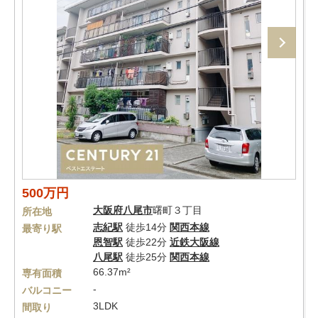
500万円
大阪府
八尾市
曙町３丁目
所在地
志紀駅
徒歩14分
関西本線
最寄り駅
恩智駅
徒歩22分
近鉄大阪線
八尾駅
徒歩25分
関西本線
66.37m²
専有面積
-
バルコニー
3LDK
間取り