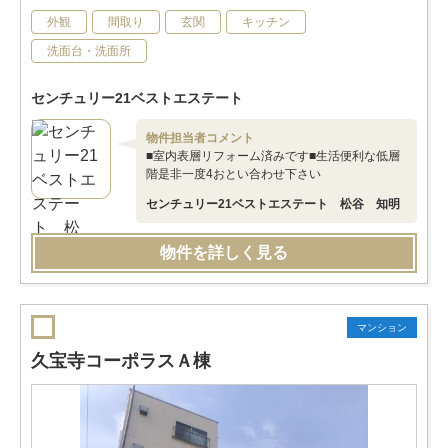
外観
間取り
玄関
キッチン
洗面台・洗面所
センチュリー21ベストエステート
物件担当者コメント
■室内表層リフォーム済みです■生活便利な低層
階是非一度4おとい合わせ下さい
センチュリー21ベストエステート 松谷 知明
物件を詳しく見る
マンション
久宝寺コーポラスＡ棟