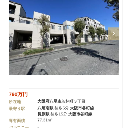
790万円
大阪府
八尾市
若林町３丁目
所在地
八尾南駅
徒歩5分
大阪市谷町線
最寄り駅
長原駅
徒歩15分
大阪市谷町線
77.31m²
専有面積
-
バルコニー