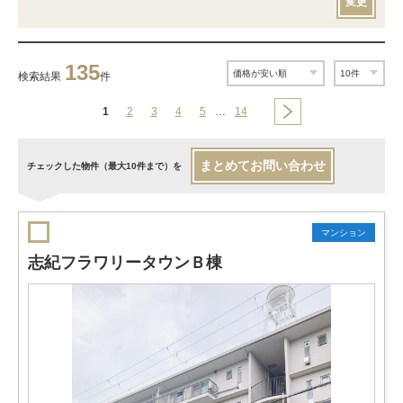
変更
135
検索結果
件
1
2
3
4
5
…
14
まとめてお問い合わせ
チェックした物件（最大10件まで）を
マンション
志紀フラワリータウンＢ棟