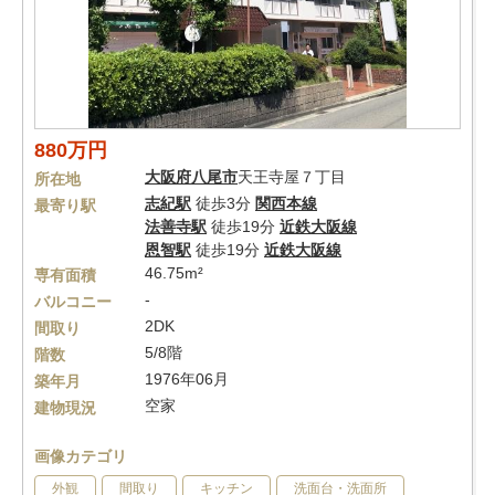
880万円
大阪府
八尾市
天王寺屋７丁目
所在地
志紀駅
徒歩3分
関西本線
最寄り駅
法善寺駅
徒歩19分
近鉄大阪線
恩智駅
徒歩19分
近鉄大阪線
46.75m²
専有面積
-
バルコニー
2DK
間取り
5/8階
階数
1976年06月
築年月
空家
建物現況
画像カテゴリ
外観
間取り
キッチン
洗面台・洗面所