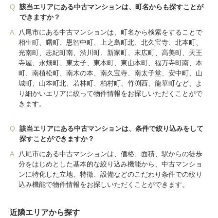
Q.
該当エリアにある中古マンションは、町名からも探すことが
できますか？
A.
八尾市にある中古マンションは、町名から検索をすることで
相生町、曙町、恩智中町、上之島町北、北久宝寺、北本町、
光南町、志紀町南、渋川町、新家町、末広町、高美町、天王
寺屋、永畑町、東太子、東本町、東山本町、福万寺町南、本
町、南植松町、南木の本、南久宝寺、南太子堂、安中町、山
城町、山本町北、若林町、柏村町、竹渕西、龍華町など、よ
り細かいエリアに絞って物件情報をお探しいただくことがで
きます。
Q.
該当エリアにある中古マンションは、条件で絞り込みをして
探すことができますか？
A.
八尾市にある中古マンションは、価格、面積、駅からの徒歩
分をはじめとした基本的な絞り込み機能から、中古マンショ
ンに特化した立地、特徴、設備などのこだわり条件での絞り
込み機能で物件情報をお探しいただくことができます。
近隣エリアから探す