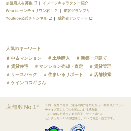
加盟店人材募集
イメージキャラクター紹介
Who is センチュリワン君！？
接客グランプリ
Youtube公式チャンネル
成約者アンケート
人気のキーワード
中古マンション
土地購入
新築一戸建て
賃貸住宅
マンション売却・査定
賃貸管理
リースバック
住まいるサポート
店舗検索
ケインコスギさん
※同一屋号で売買・賃貸の両方を取り扱う不動産仲介フラン
No.1
店舗数
※
チャイズ業としての全国における店舗数
（2026年7月時点／東京商工リサーチ調べ）
センチュリー21の加盟店は、すべて独立・自営です。