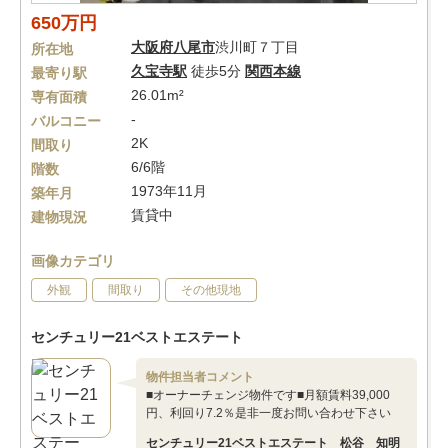
650万円
大阪府
八尾市
渋川町７丁目
所在地
久宝寺駅
徒歩5分
関西本線
最寄り駅
26.01m²
専有面積
-
バルコニー
2K
間取り
6/6階
階数
1973年11月
築年月
賃貸中
建物現況
画像カテゴリ
外観
間取り
その他現地
センチュリー21ベストエステート
物件担当者コメント
■オーナーチェンジ物件です■月額賃料39,000
円、利回り7.2％是非一度お問い合わせ下さい
センチュリー21ベストエステート 松谷 知明