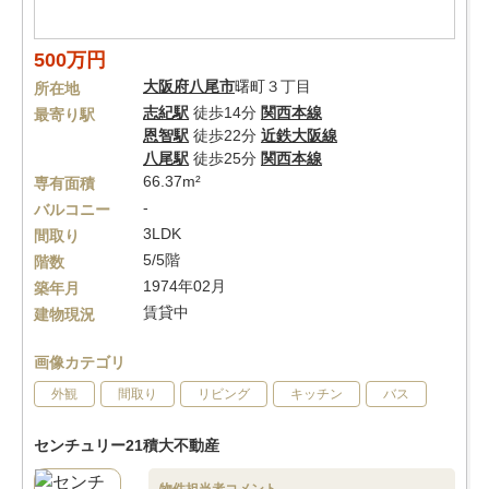
500万円
大阪府
八尾市
曙町３丁目
所在地
志紀駅
徒歩14分
関西本線
最寄り駅
恩智駅
徒歩22分
近鉄大阪線
八尾駅
徒歩25分
関西本線
66.37m²
専有面積
-
バルコニー
3LDK
間取り
5/5階
階数
1974年02月
築年月
賃貸中
建物現況
画像カテゴリ
外観
間取り
リビング
キッチン
バス
センチュリー21積大不動産