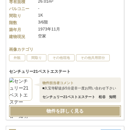
26.01m²
専有面積
-
バルコニー
1K
間取り
3/6階
階数
1973年11月
築年月
空家
建物現況
画像カテゴリ
外観
間取り
その他現地
その他共用部分
センチュリー21ベストエステート
物件担当者コメント
■久宝寺駅徒歩5分是非一度お問い合わせ下さい
センチュリー21ベストエステート 松谷 知明
物件を詳しく見る