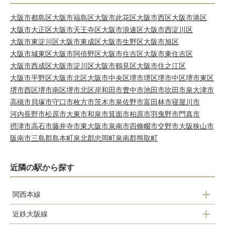
大阪市都島区
大阪市福島区
大阪市此花区
大阪市西区
大阪市港区
大阪市大正区
大阪市天王寺区
大阪市浪速区
大阪市西淀川区
大阪市東淀川区
大阪市東成区
大阪市生野区
大阪市旭区
大阪市城東区
大阪市阿倍野区
大阪市住吉区
大阪市東住吉区
大阪市西成区
大阪市淀川区
大阪市鶴見区
大阪市住之江区
大阪市平野区
大阪市北区
大阪市中央区
堺市堺区
堺市中区
堺市東区
堺市西区
堺市南区
堺市北区
岸和田市
豊中市
池田市
吹田市
泉大津市
高槻市
貝塚市
守口市
枚方市
茨木市
泉佐野市
富田林市
寝屋川市
河内長野市
松原市
大東市
和泉市
箕面市
柏原市
羽曳野市
門真市
摂津市
高石市
藤井寺市
東大阪市
泉南市
四條畷市
交野市
大阪狭山市
阪南市
三島郡島本町
泉北郡忠岡町
泉南郡熊取町
近隣の駅から探す
関西本線
近鉄大阪線
志紀駅