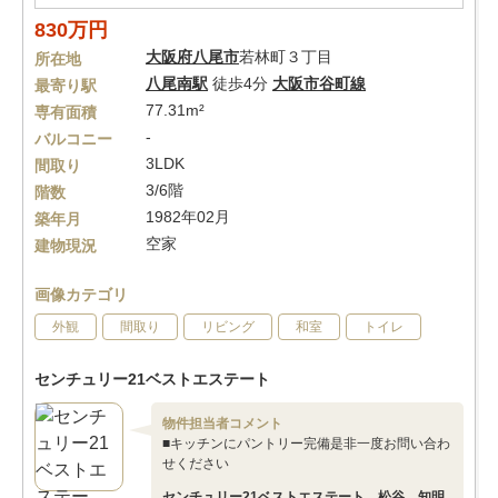
830万円
大阪府
八尾市
若林町３丁目
所在地
八尾南駅
徒歩4分
大阪市谷町線
最寄り駅
77.31m²
専有面積
-
バルコニー
3LDK
間取り
3/6階
階数
1982年02月
築年月
空家
建物現況
画像カテゴリ
外観
間取り
リビング
和室
トイレ
センチュリー21ベストエステート
物件担当者コメント
■キッチンにパントリー完備是非一度お問い合わ
せください
センチュリー21ベストエステート 松谷 知明