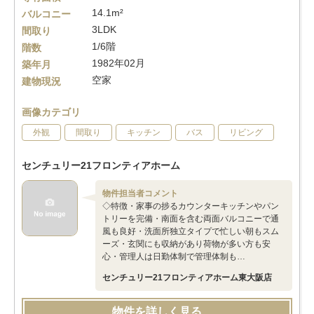
14.1m²
バルコニー
3LDK
間取り
1/6階
階数
1982年02月
築年月
空家
建物現況
画像カテゴリ
外観
間取り
キッチン
バス
リビング
センチュリー21フロンティアホーム
物件担当者コメント
◇特徴・家事の捗るカウンターキッチンやパン
トリーを完備・南面を含む両面バルコニーで通
風も良好・洗面所独立タイプで忙しい朝もスム
ーズ・玄関にも収納があり荷物が多い方も安
心・管理人は日勤体制で管理体制も…
センチュリー21フロンティアホーム東大阪店
物件を詳しく見る