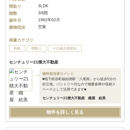
3LDK
間取り
3/6階
階数
1982年02月
築年月
空家
建物現況
画像カテゴリ
外観
間取り
その他共用部分
センチュリー21積大不動産
物件担当者コメント
■地下鉄谷町線始発駅「八尾南」から徒歩5分の
好立地。パントリー付なので備蓄倉庫や収納ス
ペースとして活用できます■
センチュリー21積大不動産 織屋 絵美
物件を詳しく見る