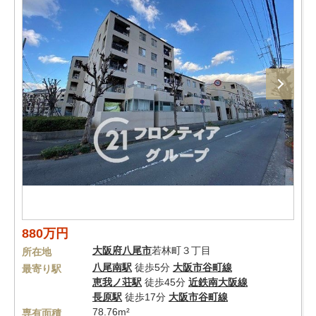
880万円
大阪府
八尾市
若林町３丁目
所在地
八尾南駅
徒歩5分
大阪市谷町線
最寄り駅
恵我ノ荘駅
徒歩45分
近鉄南大阪線
長原駅
徒歩17分
大阪市谷町線
78.76m²
専有面積