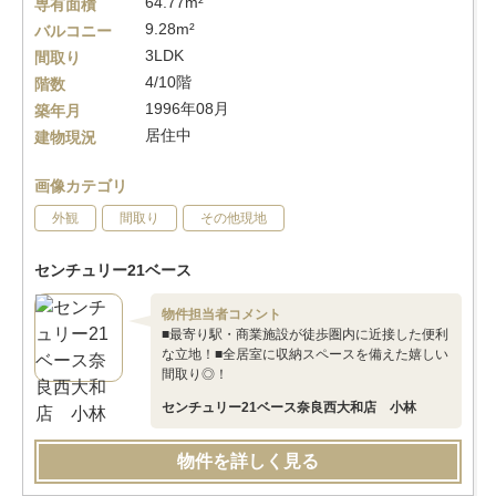
64.77m²
専有面積
9.28m²
バルコニー
3LDK
間取り
4/10階
階数
1996年08月
築年月
居住中
建物現況
画像カテゴリ
外観
間取り
その他現地
センチュリー21ベース
物件担当者コメント
■最寄り駅・商業施設が徒歩圏内に近接した便利
な立地！■全居室に収納スペースを備えた嬉しい
間取り◎！
センチュリー21ベース奈良西大和店 小林
物件を詳しく見る