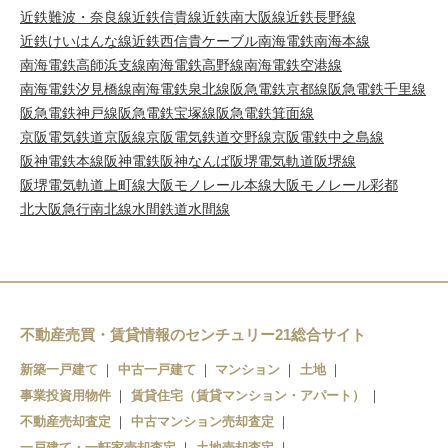
近鉄難波・奈良線
近鉄信貴線
近鉄南大阪線
近鉄長野線
近鉄けいはんな線
近鉄西信貴ケーブル
南海電鉄南海本線
南海電鉄高師浜支線
南海電鉄高野線
南海電鉄空港線
南海電鉄汐見橋線
南海電鉄泉北線
阪急電鉄京都線
阪急電鉄千里線
阪急電鉄神戸線
阪急電鉄宝塚線
阪急電鉄箕面線
京阪電気鉄道京阪線
京阪電気鉄道交野線
京阪電鉄中之島線
阪神電鉄本線
阪神電鉄阪神なんば
阪堺電気軌道阪堺線
阪堺電気軌道上町線
大阪モノレール本線
大阪モノレール彩都
北大阪急行南北線
水間鉄道水間線
不動産売買・賃貸情報のセンチュリー21総合サイト
新築一戸建て
中古一戸建て
マンション
土地
事業投資用物件
賃貸住宅（賃貸マンション・アパート）
不動産売却査定
中古マンション売却査定
一戸建て・一軒家売却査定
土地売却査定