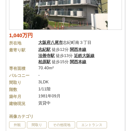
1,040万円
大阪府
八尾市
志紀町南３丁目
所在地
志紀駅
徒歩12分
関西本線
最寄り駅
法善寺駅
徒歩13分
近鉄大阪線
柏原駅
徒歩15分
関西本線
70.40m²
専有面積
-
バルコニー
3LDK
間取り
1/11階
階数
1981年09月
築年月
賃貸中
建物現況
画像カテゴリ
外観
間取り
その他現地
エントランス