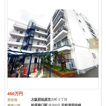
450万円
大阪府
柏原市
古町２丁目
所在地
柏原南口駅
徒歩6分
近鉄道明寺線
最寄り駅