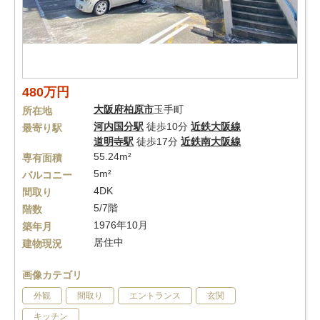
480万円
大阪府
柏原市
玉手町
所在地
河内国分駅
徒歩10分
近鉄大阪線
最寄り駅
道明寺駅
徒歩17分
近鉄南大阪線
55.24m²
専有面積
5m²
バルコニー
4DK
間取り
5/7階
階数
1976年10月
築年月
居住中
建物現況
画像カテゴリ
外観
間取り
エントランス
玄関
キッチン