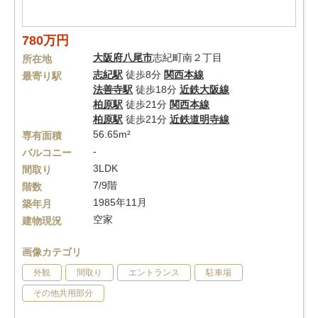
780万円
大阪府
八尾市
志紀町南２丁目
所在地
志紀駅
徒歩8分
関西本線
最寄り駅
法善寺駅
徒歩18分
近鉄大阪線
柏原駅
徒歩21分
関西本線
柏原駅
徒歩21分
近鉄道明寺線
56.65m²
専有面積
-
バルコニー
3LDK
間取り
7/9階
階数
1985年11月
築年月
空家
建物現況
画像カテゴリ
外観
間取り
エントランス
駐車場
その他共用部分