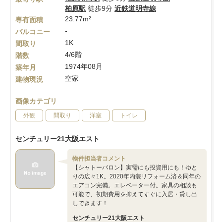
柏原駅
徒歩9分
近鉄道明寺線
23.77m²
専有面積
-
バルコニー
1K
間取り
4/6階
階数
1974年08月
築年月
空家
建物現況
画像カテゴリ
外観
間取り
洋室
トイレ
センチュリー21大阪エスト
物件担当者コメント
【シャトーバロン】実需にも投資用にも！ゆと
りの広々1K。2020年内装リフォーム済＆同年の
エアコン完備。エレベーター付。家具の相談も
可能で、初期費用を抑えてすぐに入居・貸し出
しできます！
センチュリー21大阪エスト