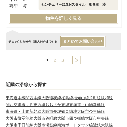
センチュリー21G.Nスタイル 肥喜里 凌
物件を詳しく見る
まとめてお問い合わせ
チェックした物件（最大10件まで）を
1
2
3
近隣の沿線から探す
東海道本線
関西本線
大阪環状線
桜島線
福知山線
片町線
阪和線
関西空港線
ＪＲ東西線
おおさか東線
東海道・山陽新幹線
東海道・山陽新幹線
大阪市長堀鶴見緑地
大阪市今里筋線
大阪市御堂筋線
大阪市谷町線
大阪市四つ橋線
大阪市中央線
大阪市千日前線
大阪市堺筋線
南港ポートタウン線
近鉄大阪線