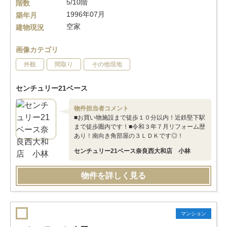
5/10階
階数
1996年07月
築年月
空家
建物現況
画像カテゴリ
外観
間取り
その他現地
センチュリー21ベース
物件担当者コメント
■お買い物施設まで徒歩１０分以内！近鉄堅下駅
まで徒歩圏内です！■令和３年７月リフォーム歴
あり！南向き角部屋の３ＬＤＫです◎！
センチュリー21ベース奈良西大和店 小林
物件を詳しく見る
マンション