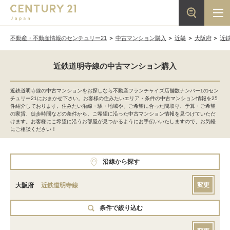
不動産・不動産情報のセンチュリー21
中古マンション購入
近畿
大阪府
近
近鉄道明寺線の中古マンション購入
近鉄道明寺線の中古マンションをお探しなら不動産フランチャイズ店舗数ナンバー1のセン
チュリー21におまかせ下さい。お客様の住みたいエリア・条件の中古マンション情報を25
件紹介しております。住みたい沿線・駅・地域や、ご希望に合った間取り、予算・ご希望
の家賃、徒歩時間などの条件から、ご希望に沿った中古マンション情報を見つけていただ
けます。お客様にご希望に沿うお部屋が見つかるようにお手伝いいたしますので、お気軽
にご相談ください！
沿線から探す
変更
大阪府
近鉄道明寺線
条件で絞り込む