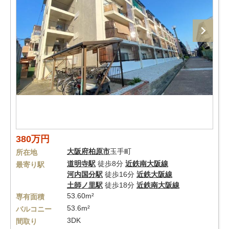
380万円
大阪府
柏原市
玉手町
所在地
道明寺駅
徒歩8分
近鉄南大阪線
最寄り駅
河内国分駅
徒歩16分
近鉄大阪線
土師ノ里駅
徒歩18分
近鉄南大阪線
53.60m²
専有面積
53.6m²
バルコニー
3DK
間取り