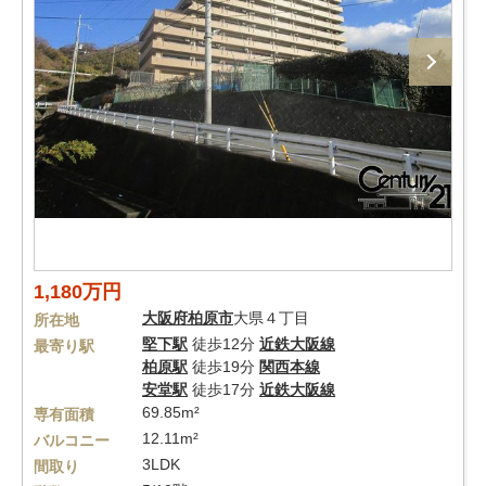
1,180万円
大阪府
柏原市
大県４丁目
所在地
堅下駅
徒歩12分
近鉄大阪線
最寄り駅
柏原駅
徒歩19分
関西本線
安堂駅
徒歩17分
近鉄大阪線
69.85m²
専有面積
12.11m²
バルコニー
3LDK
間取り