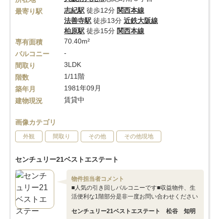
志紀駅
徒歩12分
関西本線
最寄り駅
法善寺駅
徒歩13分
近鉄大阪線
柏原駅
徒歩15分
関西本線
70.40m²
専有面積
-
バルコニー
3LDK
間取り
1/11階
階数
1981年09月
築年月
賃貸中
建物現況
画像カテゴリ
外観
間取り
その他
その他現地
センチュリー21ベストエステート
物件担当者コメント
■人気の引き回しバルコニーです■収益物件、生
活便利な1階部分是非一度お問い合わせください
センチュリー21ベストエステート 松谷 知明