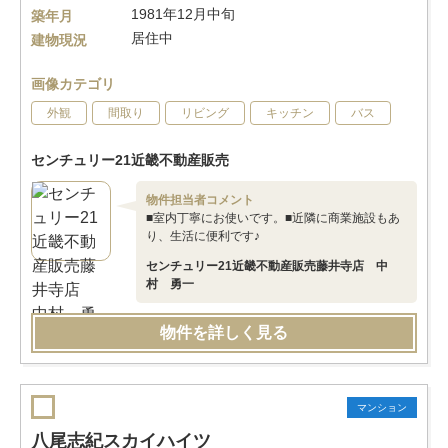
1981年12月中旬
築年月
居住中
建物現況
画像カテゴリ
外観
間取り
リビング
キッチン
バス
センチュリー21近畿不動産販売
物件担当者コメント
■室内丁寧にお使いです。■近隣に商業施設もあ
り、生活に便利です♪
センチュリー21近畿不動産販売藤井寺店 中
村 勇一
物件を詳しく見る
マンション
八尾志紀スカイハイツ