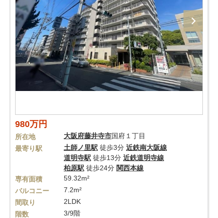
980万円
大阪府
藤井寺市
国府１丁目
所在地
土師ノ里駅
徒歩3分
近鉄南大阪線
最寄り駅
道明寺駅
徒歩13分
近鉄道明寺線
柏原駅
徒歩24分
関西本線
59.32m²
専有面積
7.2m²
バルコニー
2LDK
間取り
3/9階
階数