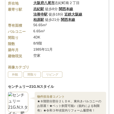
大阪府
八尾市
志紀町南２丁目
所在地
志紀駅
徒歩8分
関西本線
最寄り駅
法善寺駅
徒歩18分
近鉄大阪線
柏原駅
徒歩21分
関西本線
56.65m²
専有面積
6.65m²
バルコニー
4DK
間取り
8/9階
階数
1985年11月
築年月
空家
建物現況
画像カテゴリ
外観
間取り
リビング
センチュリー21G.Nスタイル
物件担当者コメント
★８階部分部分２ＬＤＫ、東向きバルコニーの
お部屋！★ペット飼育可能♪（規約による制限
有）★令和３年頃室内リフォーム履歴有！