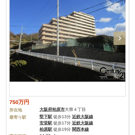
750万円
大阪府
柏原市
大県４丁目
所在地
堅下駅
徒歩13分
近鉄大阪線
最寄り駅
安堂駅
徒歩17分
近鉄大阪線
柏原駅
徒歩19分
関西本線