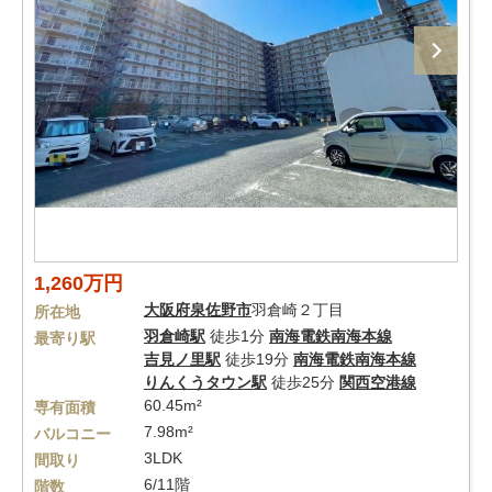
1,260万円
大阪府
泉佐野市
羽倉崎２丁目
所在地
羽倉崎駅
徒歩1分
南海電鉄南海本線
最寄り駅
吉見ノ里駅
徒歩19分
南海電鉄南海本線
りんくうタウン駅
徒歩25分
関西空港線
60.45m²
専有面積
7.98m²
バルコニー
3LDK
間取り
6/11階
階数