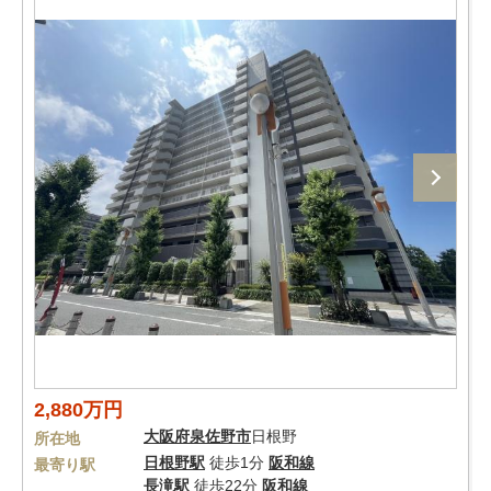
2,880万円
大阪府
泉佐野市
日根野
所在地
日根野駅
徒歩1分
阪和線
最寄り駅
長滝駅
徒歩22分
阪和線