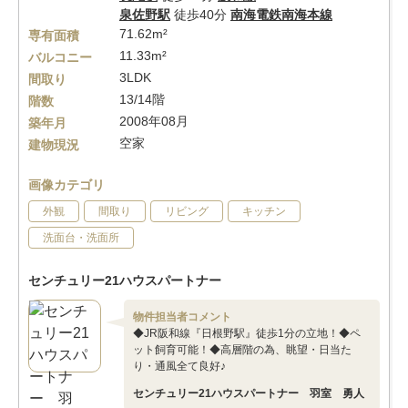
泉佐野駅
徒歩40分
南海電鉄南海本線
71.62m²
専有面積
11.33m²
バルコニー
3LDK
間取り
13/14階
階数
2008年08月
築年月
空家
建物現況
画像カテゴリ
外観
間取り
リビング
キッチン
洗面台・洗面所
センチュリー21ハウスパートナー
物件担当者コメント
◆JR阪和線『日根野駅』徒歩1分の立地！◆ペ
ット飼育可能！◆高層階の為、眺望・日当た
り・通風全て良好♪
センチュリー21ハウスパートナー 羽室 勇人