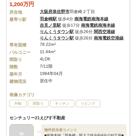
1,200万円
大阪府
泉佐野市
羽倉崎２丁目
所在地
羽倉崎駅
徒歩4分
南海電鉄南海本線
最寄り駅
吉見ノ里駅
徒歩17分
南海電鉄南海本線
りんくうタウン駅
徒歩26分
関西空港線
りんくうタウン駅
徒歩26分
南海電鉄空港線
78.22m²
専有面積
11.44m²
バルコニー
4LDK
間取り
7/11階
階数
1984年04月
築年月
居住中
建物現況
画像カテゴリ
外観
間取り
キッチン
リビング
センチュリー21えびす不動産
物件担当者コメント
■南海本線「羽倉崎」駅まで徒歩約4分の好立地■