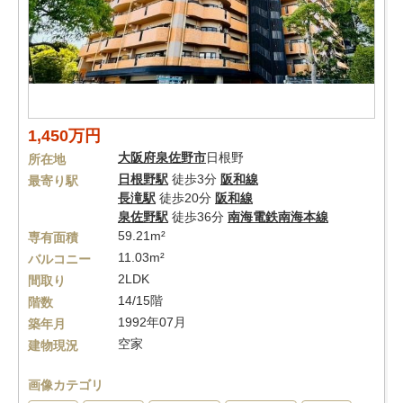
1,450万円
大阪府
泉佐野市
日根野
所在地
日根野駅
徒歩3分
阪和線
最寄り駅
長滝駅
徒歩20分
阪和線
泉佐野駅
徒歩36分
南海電鉄南海本線
59.21m²
専有面積
11.03m²
バルコニー
2LDK
間取り
14/15階
階数
1992年07月
築年月
空家
建物現況
画像カテゴリ