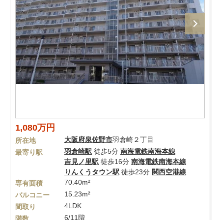
1,080万円
大阪府
泉佐野市
羽倉崎２丁目
所在地
羽倉崎駅
徒歩5分
南海電鉄南海本線
最寄り駅
吉見ノ里駅
徒歩16分
南海電鉄南海本線
りんくうタウン駅
徒歩23分
関西空港線
70.40m²
専有面積
15.23m²
バルコニー
4LDK
間取り
6/11階
階数