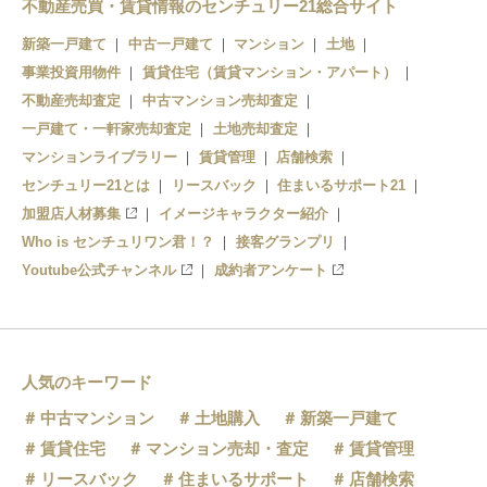
不動産売買・賃貸情報のセンチュリー21総合サイト
新築一戸建て
中古一戸建て
マンション
土地
事業投資用物件
賃貸住宅（賃貸マンション・アパート）
不動産売却査定
中古マンション売却査定
一戸建て・一軒家売却査定
土地売却査定
マンションライブラリー
賃貸管理
店舗検索
センチュリー21とは
リースバック
住まいるサポート21
加盟店人材募集
イメージキャラクター紹介
Who is センチュリワン君！？
接客グランプリ
Youtube公式チャンネル
成約者アンケート
人気のキーワード
中古マンション
土地購入
新築一戸建て
賃貸住宅
マンション売却・査定
賃貸管理
リースバック
住まいるサポート
店舗検索