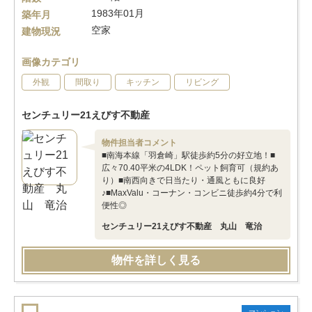
1983年01月
築年月
空家
建物現況
画像カテゴリ
外観
間取り
キッチン
リビング
センチュリー21えびす不動産
物件担当者コメント
■南海本線「羽倉崎」駅徒歩約5分の好立地！■
広々70.40平米の4LDK！ペット飼育可（規約あ
り）■南西向きで日当たり・通風ともに良好
♪■MaxValu・コーナン・コンビニ徒歩約4分で利
便性◎
センチュリー21えびす不動産 丸山 竜治
物件を詳しく見る