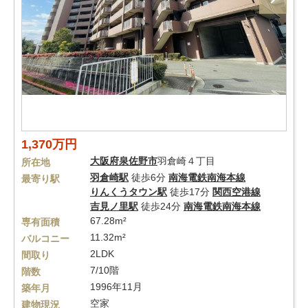
1,370万円
大阪府
泉佐野市
羽倉崎４丁目
所在地
羽倉崎駅
徒歩6分
南海電鉄南海本線
最寄り駅
りんくうタウン駅
徒歩17分
関西空港線
吉見ノ里駅
徒歩24分
南海電鉄南海本線
67.28m²
専有面積
11.32m²
バルコニー
2LDK
間取り
7/10階
階数
1996年11月
築年月
空家
建物現況