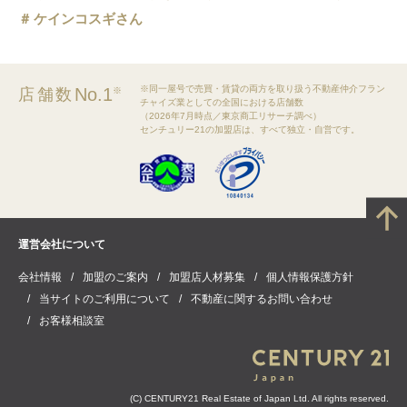
ケインコスギさん
※同一屋号で売買・賃貸の両方を取り扱う不動産仲介フラン
No.1
店舗数
※
チャイズ業としての全国における店舗数
（2026年7月時点／東京商工リサーチ調べ）
センチュリー21の加盟店は、すべて独立・自営です。
運営会社について
会社情報
加盟のご案内
加盟店人材募集
個人情報保護方針
当サイトのご利用について
不動産に関するお問い合わせ
お客様相談室
(C) CENTURY21 Real Estate of Japan Ltd. All rights reserved.