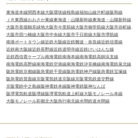
東海道本線
関西本線
大阪環状線
桜島線
福知山線
片町線
阪和線
ＪＲ東西線
おおさか東線
東海道・山陽新幹線
東海道・山陽新幹線
大阪市長堀鶴見緑地
大阪市今里筋線
大阪市御堂筋線
大阪市谷町線
大阪市四つ橋線
大阪市中央線
大阪市千日前線
大阪市堺筋線
南港ポートタウン線
近鉄大阪線
近鉄難波・奈良線
近鉄信貴線
近鉄南大阪線
近鉄長野線
近鉄道明寺線
近鉄けいはんな線
近鉄西信貴ケーブル
南海電鉄南海本線
南海電鉄高師浜支線
南海電鉄高野線
南海電鉄空港線
南海電鉄汐見橋線
南海電鉄泉北線
阪急電鉄京都線
阪急電鉄千里線
阪急電鉄神戸線
阪急電鉄宝塚線
阪急電鉄箕面線
京阪電気鉄道京阪線
京阪電気鉄道交野線
京阪電鉄中之島線
阪神電鉄本線
阪神電鉄阪神なんば
阪堺電気軌道阪堺線
阪堺電気軌道上町線
大阪モノレール本線
大阪モノレール彩都
北大阪急行南北線
水間鉄道水間線