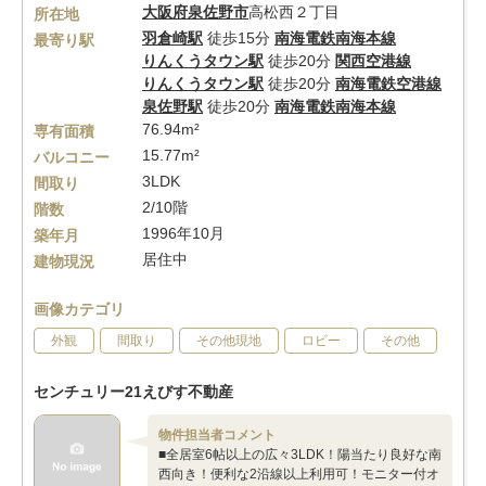
大阪府
泉佐野市
高松西２丁目
所在地
羽倉崎駅
徒歩15分
南海電鉄南海本線
最寄り駅
りんくうタウン駅
徒歩20分
関西空港線
りんくうタウン駅
徒歩20分
南海電鉄空港線
泉佐野駅
徒歩20分
南海電鉄南海本線
76.94m²
専有面積
15.77m²
バルコニー
3LDK
間取り
2/10階
階数
1996年10月
築年月
居住中
建物現況
画像カテゴリ
外観
間取り
その他現地
ロビー
その他
センチュリー21えびす不動産
物件担当者コメント
■全居室6帖以上の広々3LDK！陽当たり良好な南
西向き！便利な2沿線以上利用可！モニター付オ