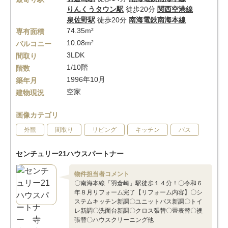
りんくうタウン駅
徒歩20分
関西空港線
泉佐野駅
徒歩20分
南海電鉄南海本線
74.35m²
専有面積
10.08m²
バルコニー
3LDK
間取り
1/10階
階数
1996年10月
築年月
空家
建物現況
画像カテゴリ
外観
間取り
リビング
キッチン
バス
センチュリー21ハウスパートナー
物件担当者コメント
〇南海本線「羽倉崎」駅徒歩１４分！〇令和６
年８月リフォーム完了【リフォーム内容】〇シ
ステムキッチン新調〇ユニットバス新調〇トイ
レ新調〇洗面台新調〇クロス張替〇畳表替〇襖
張替〇ハウスクリーニング他