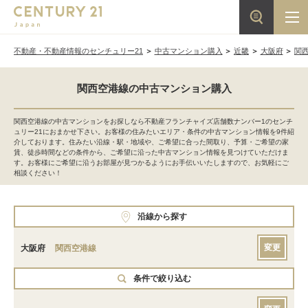
不動産・不動産情報のセンチュリー21
中古マンション購入
近畿
大阪府
関
関西空港線の中古マンション購入
関西空港線の中古マンションをお探しなら不動産フランチャイズ店舗数ナンバー1のセンチ
ュリー21におまかせ下さい。お客様の住みたいエリア・条件の中古マンション情報を9件紹
介しております。住みたい沿線・駅・地域や、ご希望に合った間取り、予算・ご希望の家
賃、徒歩時間などの条件から、ご希望に沿った中古マンション情報を見つけていただけま
す。お客様にご希望に沿うお部屋が見つかるようにお手伝いいたしますので、お気軽にご
相談ください！
沿線から探す
変更
大阪府
関西空港線
条件で絞り込む