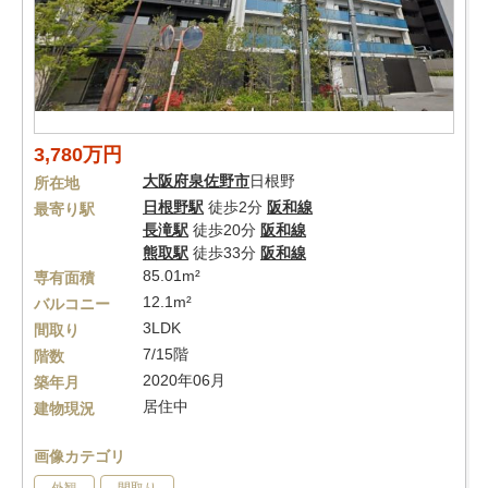
3,780万円
大阪府
泉佐野市
日根野
所在地
日根野駅
徒歩2分
阪和線
最寄り駅
長滝駅
徒歩20分
阪和線
熊取駅
徒歩33分
阪和線
85.01m²
専有面積
12.1m²
バルコニー
3LDK
間取り
7/15階
階数
2020年06月
築年月
居住中
建物現況
画像カテゴリ