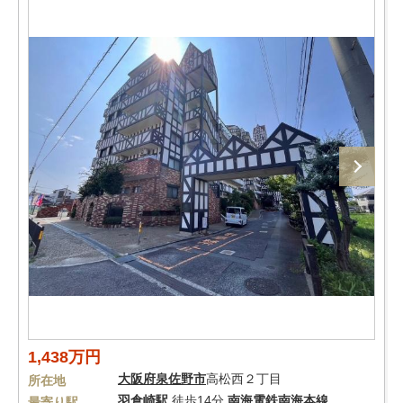
1,438万円
大阪府
泉佐野市
高松西２丁目
所在地
羽倉崎駅
徒歩14分
南海電鉄南海本線
最寄り駅