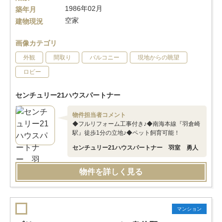
1986年02月
築年月
空家
建物現況
画像カテゴリ
外観
間取り
バルコニー
現地からの眺望
ロビー
センチュリー21ハウスパートナー
物件担当者コメント
◆フルリフォーム工事付き♪◆南海本線『羽倉崎
駅』徒歩1分の立地♪◆ペット飼育可能！
センチュリー21ハウスパートナー 羽室 勇人
物件を詳しく見る
マンション