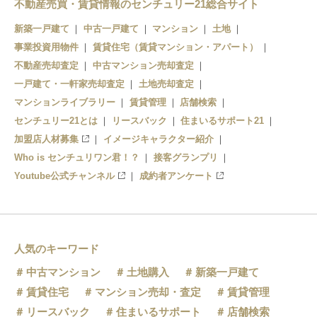
不動産売買・賃貸情報のセンチュリー21総合サイト
新築一戸建て
中古一戸建て
マンション
土地
事業投資用物件
賃貸住宅（賃貸マンション・アパート）
不動産売却査定
中古マンション売却査定
一戸建て・一軒家売却査定
土地売却査定
マンションライブラリー
賃貸管理
店舗検索
センチュリー21とは
リースバック
住まいるサポート21
加盟店人材募集
イメージキャラクター紹介
Who is センチュリワン君！？
接客グランプリ
Youtube公式チャンネル
成約者アンケート
人気のキーワード
中古マンション
土地購入
新築一戸建て
賃貸住宅
マンション売却・査定
賃貸管理
リースバック
住まいるサポート
店舗検索