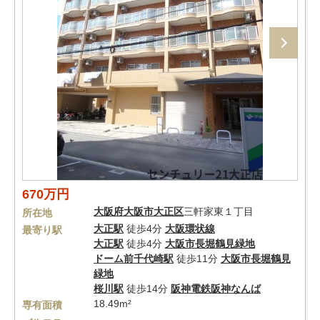
670万円
大阪府
大阪市大正区
三軒家東１丁目
所在地
大正駅
徒歩4分
大阪環状線
最寄り駅
大正駅
徒歩4分
大阪市長堀鶴見緑地
ドーム前千代崎駅
徒歩11分
大阪市長堀鶴見
緑地
桜川駅
徒歩14分
阪神電鉄阪神なんば
18.49m²
専有面積