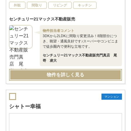
外観
間取り
リビング
キッチン
センチュリー21マックス不動産販売
物件担当者コメント
3DKから2LDKに間取り変更済み！8階部分につ
き、眺望・通風良好です♪スーパーやコンビニま
で徒歩圏内で便利な立地です。
センチュリー21マックス不動産販売門真店 尾
嵜 凌大
物件を詳しく見る
マンション
シャトー幸福