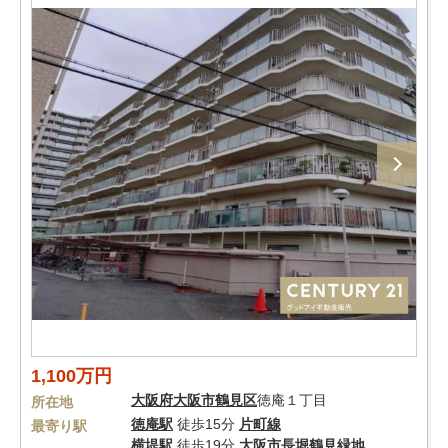
1,100万円
大阪府
大阪市鶴見区
徳庵１丁目
所在地
徳庵駅
徒歩15分
片町線
最寄り駅
横堤駅
徒歩19分
大阪市長堀鶴見緑地