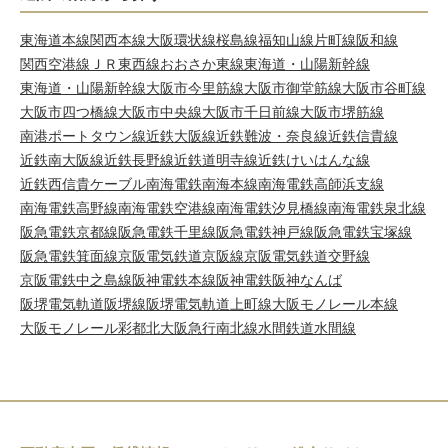
東海道本線
関西本線
大阪環状線
桜島線
福知山線
片町線
阪和線
関西空港線
ＪＲ東西線
おおさか東線
東海道・山陽新幹線
東海道・山陽新幹線
大阪市今里筋線
大阪市御堂筋線
大阪市谷町線
大阪市四つ橋線
大阪市中央線
大阪市千日前線
大阪市堺筋線
南港ポートタウン線
近鉄大阪線
近鉄難波・奈良線
近鉄信貴線
近鉄南大阪線
近鉄長野線
近鉄道明寺線
近鉄けいはんな線
近鉄西信貴ケーブル
南海電鉄南海本線
南海電鉄高師浜支線
南海電鉄高野線
南海電鉄空港線
南海電鉄汐見橋線
南海電鉄泉北線
阪急電鉄京都線
阪急電鉄千里線
阪急電鉄神戸線
阪急電鉄宝塚線
阪急電鉄箕面線
京阪電気鉄道京阪線
京阪電気鉄道交野線
京阪電鉄中之島線
阪神電鉄本線
阪神電鉄阪神なんば
阪堺電気軌道阪堺線
阪堺電気軌道上町線
大阪モノレール本線
大阪モノレール彩都
北大阪急行南北線
水間鉄道水間線