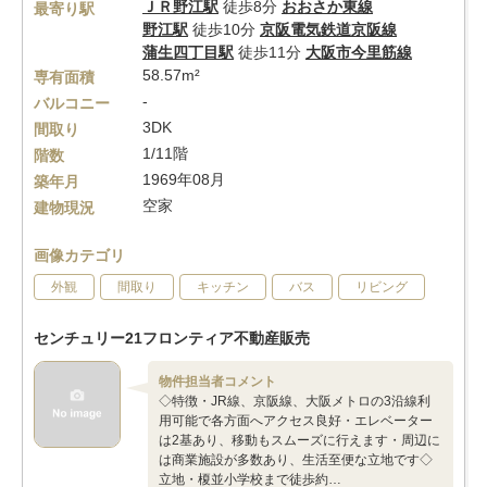
ＪＲ野江駅
徒歩8分
おおさか東線
最寄り駅
野江駅
徒歩10分
京阪電気鉄道京阪線
蒲生四丁目駅
徒歩11分
大阪市今里筋線
58.57m²
専有面積
-
バルコニー
3DK
間取り
1/11階
階数
1969年08月
築年月
空家
建物現況
画像カテゴリ
外観
間取り
キッチン
バス
リビング
センチュリー21フロンティア不動産販売
物件担当者コメント
◇特徴・JR線、京阪線、大阪メトロの3沿線利
用可能で各方面へアクセス良好・エレベーター
は2基あり、移動もスムーズに行えます・周辺に
は商業施設が多数あり、生活至便な立地です◇
立地・榎並小学校まで徒歩約…