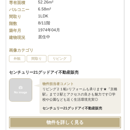
52.26m²
専有面積
6.58m²
バルコニー
1LDK
間取り
8/11階
階数
1974年04月
築年月
居住中
建物現況
画像カテゴリ
外観
間取り
リビング
センチュリー21グッドアイ不動産販売
物件担当者コメント
リビング２１帖♪リフォームも承ります★『京橋
駅』まで２駅とアクセスの良さも魅力です◎学
校や公園なども近く生活環境充実◎
センチュリー21グッドアイ不動産販売
物件を詳しく見る