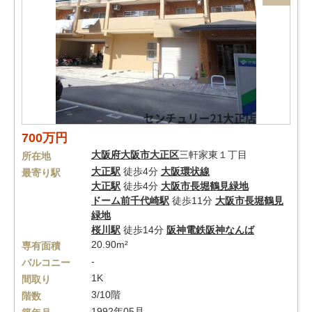
700万円
大阪府
大阪市大正区
三軒家東１丁目
所在地
大正駅
徒歩4分
大阪環状線
最寄り駅
大正駅
徒歩4分
大阪市長堀鶴見緑地
ドーム前千代崎駅
徒歩11分
大阪市長堀鶴見
緑地
桜川駅
徒歩14分
阪神電鉄阪神なんば
20.90m²
専有面積
-
バルコニー
1K
間取り
3/10階
階数
1992年05月