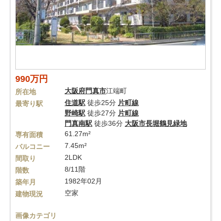
990万円
大阪府
門真市
江端町
所在地
住道駅
徒歩25分
片町線
最寄り駅
野崎駅
徒歩27分
片町線
門真南駅
徒歩36分
大阪市長堀鶴見緑地
61.27m²
専有面積
7.45m²
バルコニー
2LDK
間取り
8/11階
階数
1982年02月
築年月
空家
建物現況
画像カテゴリ