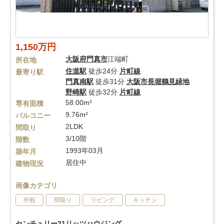
1,150万円
大阪府
門真市
江端町
所在地
住道駅
徒歩24分
片町線
最寄り駅
門真南駅
徒歩31分
大阪市長堀鶴見緑地
野崎駅
徒歩32分
片町線
58.00m²
専有面積
9.76m²
バルコニー
2LDK
間取り
3/10階
階数
1993年03月
築年月
居住中
建物現況
画像カテゴリ
外観
間取り
リビング
キッチン
センチュリー21リッツハウジング