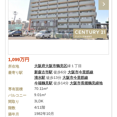
1,099万円
大阪府
大阪市鶴見区
緑１丁目
所在地
新森古市駅
徒歩6分
大阪市今里筋線
最寄り駅
清水駅
徒歩13分
大阪市今里筋線
今福鶴見駅
徒歩14分
大阪市長堀鶴見緑地
70.11m²
専有面積
9.01m²
バルコニー
3LDK
間取り
4/11階
階数
1982年10月
築年月