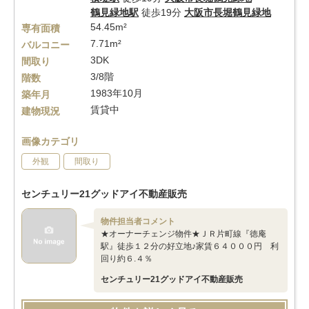
鶴見緑地駅
徒歩19分
大阪市長堀鶴見緑地
54.45m²
専有面積
7.71m²
バルコニー
3DK
間取り
3/8階
階数
1983年10月
築年月
賃貸中
建物現況
画像カテゴリ
外観
間取り
センチュリー21グッドアイ不動産販売
物件担当者コメント
★オーナーチェンジ物件★ＪＲ片町線『徳庵
駅』徒歩１２分の好立地♪家賃６４０００円 利
回り約６.４％
センチュリー21グッドアイ不動産販売