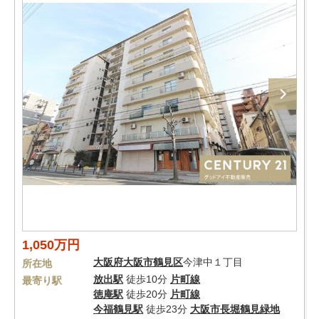
1,050万円
大阪府
大阪市鶴見区
今津中１丁目
所在地
放出駅
徒歩10分
片町線
最寄り駅
徳庵駅
徒歩20分
片町線
今福鶴見駅
徒歩23分
大阪市長堀鶴見緑地