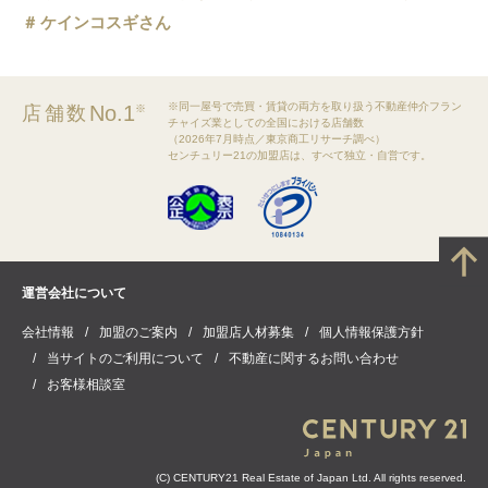
ケインコスギさん
※同一屋号で売買・賃貸の両方を取り扱う不動産仲介フラン
No.1
店舗数
※
チャイズ業としての全国における店舗数
（2026年7月時点／東京商工リサーチ調べ）
センチュリー21の加盟店は、すべて独立・自営です。
運営会社について
会社情報
加盟のご案内
加盟店人材募集
個人情報保護方針
当サイトのご利用について
不動産に関するお問い合わせ
お客様相談室
(C) CENTURY21 Real Estate of Japan Ltd. All rights reserved.