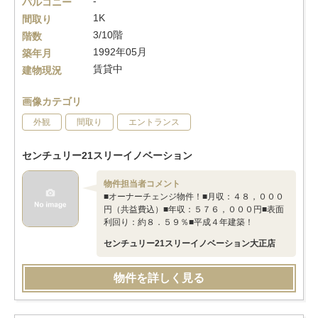
-
バルコニー
1K
間取り
3/10階
階数
1992年05月
築年月
賃貸中
建物現況
画像カテゴリ
外観
間取り
エントランス
センチュリー21スリーイノベーション
物件担当者コメント
■オーナーチェンジ物件！■月収：４８，０００
円（共益費込）■年収：５７６，０００円■表面
利回り：約８．５９％■平成４年建築！
センチュリー21スリーイノベーション大正店
物件を詳しく見る