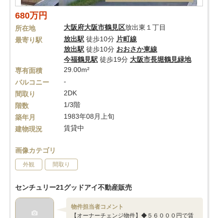
680万円
大阪府
大阪市鶴見区
放出東１丁目
所在地
放出駅
徒歩10分
片町線
最寄り駅
放出駅
徒歩10分
おおさか東線
今福鶴見駅
徒歩19分
大阪市長堀鶴見緑地
29.00m²
専有面積
-
バルコニー
2DK
間取り
1/3階
階数
1983年08月上旬
築年月
賃貸中
建物現況
画像カテゴリ
外観
間取り
センチュリー21グッドアイ不動産販売
物件担当者コメント
【オーナーチェンジ物件】◆５６０００円で賃