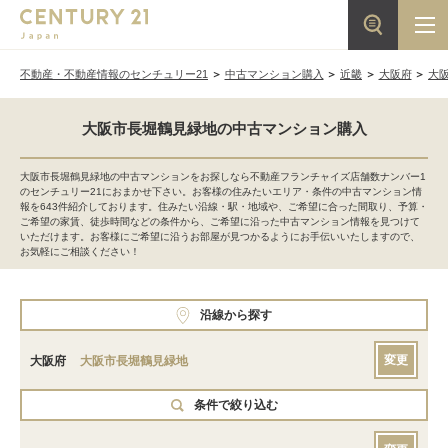
不動産・不動産情報のセンチュリー21
中古マンション購入
近畿
大阪府
大
大阪市長堀鶴見緑地の中古マンション購入
大阪市長堀鶴見緑地の中古マンションをお探しなら不動産フランチャイズ店舗数ナンバー1
のセンチュリー21におまかせ下さい。お客様の住みたいエリア・条件の中古マンション情
報を643件紹介しております。住みたい沿線・駅・地域や、ご希望に合った間取り、予算・
ご希望の家賃、徒歩時間などの条件から、ご希望に沿った中古マンション情報を見つけて
いただけます。お客様にご希望に沿うお部屋が見つかるようにお手伝いいたしますので、
お気軽にご相談ください！
沿線から探す
変更
大阪府
大阪市長堀鶴見緑地
条件で絞り込む