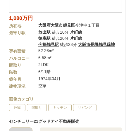
1,080万円
大阪府
大阪市鶴見区
今津中１丁目
所在地
放出駅
徒歩10分
片町線
最寄り駅
徳庵駅
徒歩20分
片町線
今福鶴見駅
徒歩23分
大阪市長堀鶴見緑地
52.26m²
専有面積
6.58m²
バルコニー
2LDK
間取り
6/11階
階数
1974年04月
築年月
空家
建物現況
画像カテゴリ
外観
間取り
キッチン
リビング
センチュリー21グッドアイ不動産販売