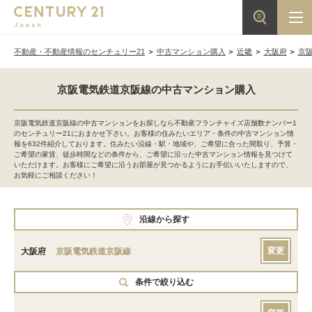
不動産・不動産情報のセンチュリー21
中古マンション購入
近畿
大阪府
京
京阪電気鉄道京阪線の中古マンション購入
京阪電気鉄道京阪線の中古マンションをお探しなら不動産フランチャイズ店舗数ナンバー1
のセンチュリー21におまかせ下さい。お客様の住みたいエリア・条件の中古マンション情
報を632件紹介しております。住みたい沿線・駅・地域や、ご希望に合った間取り、予算・
ご希望の家賃、徒歩時間などの条件から、ご希望に沿った中古マンション情報を見つけて
いただけます。お客様にご希望に沿うお部屋が見つかるようにお手伝いいたしますので、
お気軽にご相談ください！
沿線から探す
変更
大阪府
京阪電気鉄道京阪線
条件で絞り込む