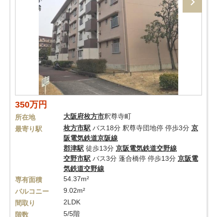
350万円
大阪府
枚方市
釈尊寺町
所在地
枚方市駅
バス18分 釈尊寺団地停 停歩3分
京
最寄り駅
阪電気鉄道京阪線
郡津駅
徒歩13分
京阪電気鉄道交野線
交野市駅
バス3分 蓬合橋停 停歩13分
京阪電
気鉄道交野線
54.37m²
専有面積
9.02m²
バルコニー
2LDK
間取り
5/5階
階数