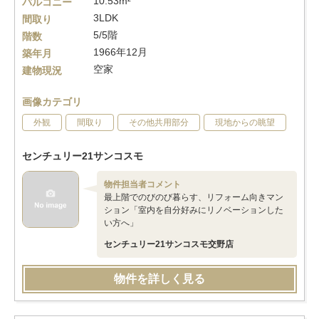
10.53m²
バルコニー
3LDK
間取り
5/5階
階数
1966年12月
築年月
空家
建物現況
画像カテゴリ
外観
間取り
その他共用部分
現地からの眺望
センチュリー21サンコスモ
物件担当者コメント
最上階でのびのび暮らす、リフォーム向きマン
ション「室内を自分好みにリノベーションした
い方へ」
センチュリー21サンコスモ交野店
物件を詳しく見る