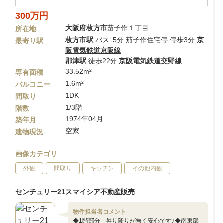
300万円
大阪府
枚方市
茄子作１丁目
所在地
枚方市駅
バス15分 茄子作住宅停 停歩3分
京
最寄り駅
阪電気鉄道京阪線
郡津駅
徒歩22分
京阪電気鉄道交野線
33.52m²
専有面積
1.6m²
バルコニー
1DK
間取り
1/3階
階数
1974年04月
築年月
空家
建物現況
画像カテゴリ
外観
間取り
キッチン
その他内観
センチュリー21スマイシア不動産販売
物件担当者コメント
◆1階部分 昇り降りが無く安心です♪◆南東部