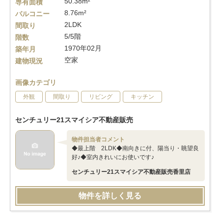
50.38m²
専有面積
8.76m²
バルコニー
2LDK
間取り
5/5階
階数
1970年02月
築年月
空家
建物現況
画像カテゴリ
外観
間取り
リビング
キッチン
センチュリー21スマイシア不動産販売
物件担当者コメント
◆最上階 2LDK◆南向きに付、陽当り・眺望良
好♪◆室内きれいにお使いです♪
センチュリー21スマイシア不動産販売香里店
物件を詳しく見る