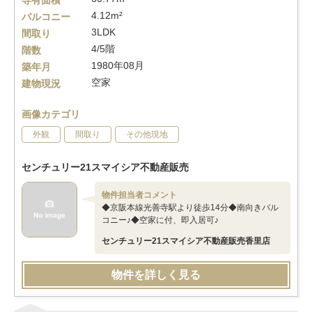
専有面積
4.12m²
バルコニー
3LDK
間取り
4/5階
階数
1980年08月
築年月
空家
建物現況
画像カテゴリ
外観
間取り
その他現地
センチュリー21スマイシア不動産販売
物件担当者コメント
◆京阪本線光善寺駅より徒歩14分◆南向きバル
コニー♪◆空家に付、即入居可♪
センチュリー21スマイシア不動産販売香里店
物件を詳しく見る