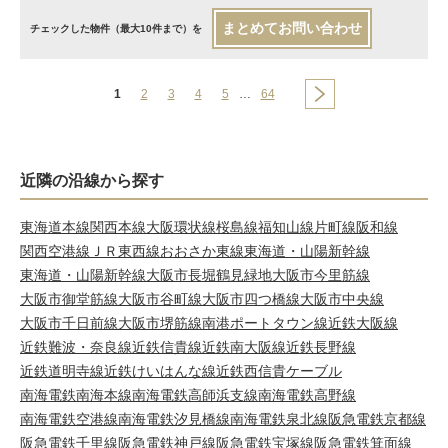
まとめてお問い合わせ
チェックした物件（最大10件まで）を
1
2
3
4
5
…
64
近隣の沿線から探す
東海道本線
関西本線
大阪環状線
桜島線
福知山線
片町線
阪和線
関西空港線
ＪＲ東西線
おおさか東線
東海道・山陽新幹線
東海道・山陽新幹線
大阪市長堀鶴見緑地
大阪市今里筋線
大阪市御堂筋線
大阪市谷町線
大阪市四つ橋線
大阪市中央線
大阪市千日前線
大阪市堺筋線
南港ポートタウン線
近鉄大阪線
近鉄難波・奈良線
近鉄信貴線
近鉄南大阪線
近鉄長野線
近鉄道明寺線
近鉄けいはんな線
近鉄西信貴ケーブル
南海電鉄南海本線
南海電鉄高師浜支線
南海電鉄高野線
南海電鉄空港線
南海電鉄汐見橋線
南海電鉄泉北線
阪急電鉄京都線
阪急電鉄千里線
阪急電鉄神戸線
阪急電鉄宝塚線
阪急電鉄箕面線