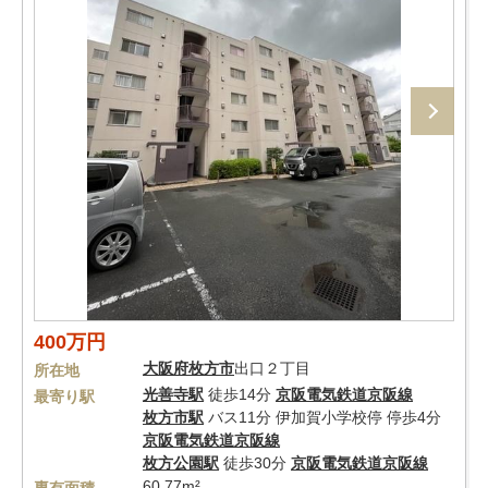
400万円
大阪府
枚方市
出口２丁目
所在地
光善寺駅
徒歩14分
京阪電気鉄道京阪線
最寄り駅
枚方市駅
バス11分 伊加賀小学校停 停歩4分
京阪電気鉄道京阪線
枚方公園駅
徒歩30分
京阪電気鉄道京阪線
60.77m²