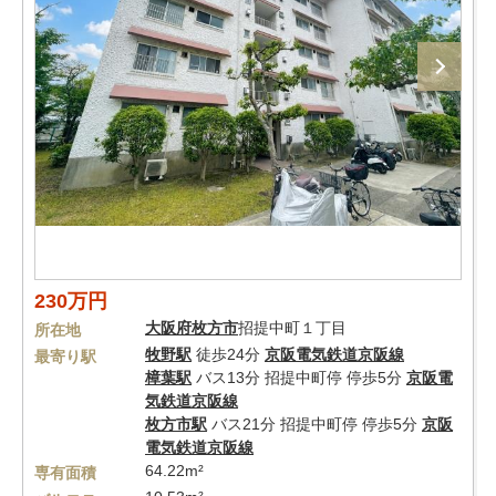
230万円
大阪府
枚方市
招提中町１丁目
所在地
牧野駅
徒歩24分
京阪電気鉄道京阪線
最寄り駅
樟葉駅
バス13分 招提中町停 停歩5分
京阪電
気鉄道京阪線
枚方市駅
バス21分 招提中町停 停歩5分
京阪
電気鉄道京阪線
64.22m²
専有面積