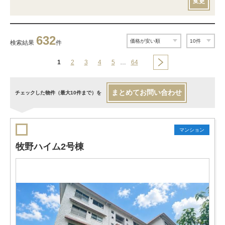
変更
632
検索結果
件
1
2
3
4
5
…
64
まとめてお問い合わせ
チェックした物件（最大10件まで）を
マンション
牧野ハイム2号棟