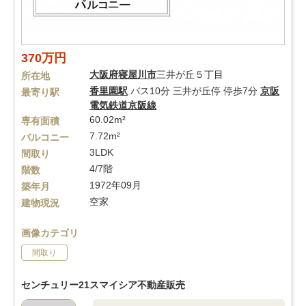
370万円
大阪府
寝屋川市
三井が丘５丁目
所在地
香里園駅
バス10分 三井が丘停 停歩7分
京阪
最寄り駅
電気鉄道京阪線
60.02m²
専有面積
7.72m²
バルコニー
3LDK
間取り
4/7階
階数
1972年09月
築年月
空家
建物現況
画像カテゴリ
間取り
センチュリー21スマイシア不動産販売