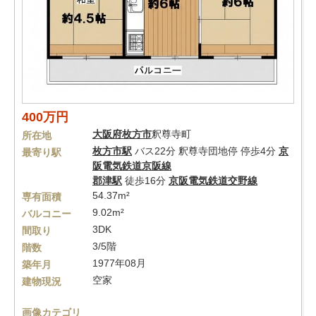
400万円
大阪府
枚方市
釈尊寺町
所在地
枚方市駅
バス22分 釈尊寺団地停 停歩4分
京
最寄り駅
阪電気鉄道京阪線
郡津駅
徒歩16分
京阪電気鉄道交野線
54.37m²
専有面積
9.02m²
バルコニー
3DK
間取り
3/5階
階数
1977年08月
築年月
空家
建物現況
画像カテゴリ