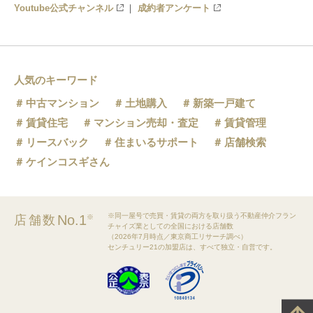
Youtube公式チャンネル
成約者アンケート
人気のキーワード
中古マンション
土地購入
新築一戸建て
賃貸住宅
マンション売却・査定
賃貸管理
リースバック
住まいるサポート
店舗検索
ケインコスギさん
※同一屋号で売買・賃貸の両方を取り扱う不動産仲介フラン
No.1
店舗数
※
チャイズ業としての全国における店舗数
（2026年7月時点／東京商工リサーチ調べ）
センチュリー21の加盟店は、すべて独立・自営です。