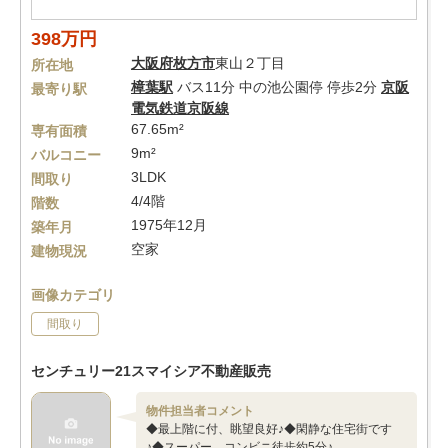
398万円
大阪府
枚方市
東山２丁目
所在地
樟葉駅
バス11分 中の池公園停 停歩2分
京阪
最寄り駅
電気鉄道京阪線
67.65m²
専有面積
9m²
バルコニー
3LDK
間取り
4/4階
階数
1975年12月
築年月
空家
建物現況
画像カテゴリ
間取り
センチュリー21スマイシア不動産販売
物件担当者コメント
◆最上階に付、眺望良好♪◆閑静な住宅街です
♪◆スーパー、コンビニ徒歩約5分♪