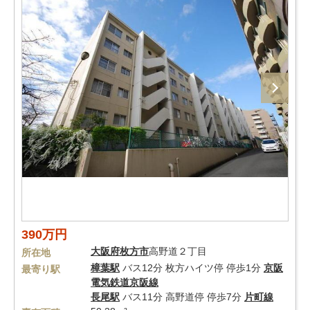
390万円
大阪府
枚方市
高野道２丁目
所在地
樟葉駅
バス12分 枚方ハイツ停 停歩1分
京阪
最寄り駅
電気鉄道京阪線
長尾駅
バス11分 高野道停 停歩7分
片町線