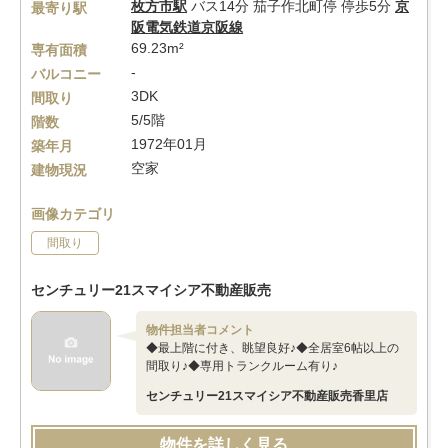
枚方市駅
バス14分 茄子作北町停 停歩5分
京
最寄り駅
阪電気鉄道京阪線
69.23m²
専有面積
-
バルコニー
3DK
間取り
5/5階
階数
1972年01月
築年月
空家
建物現況
画像カテゴリ
間取り
センチュリー21スマイシア不動産販売
物件担当者コメント
◆最上階に付き、眺望良好♪◆全居室6帖以上の
間取り♪◆専用トランクルーム有り♪
センチュリー21スマイシア不動産販売香里店
物件を詳しく見る