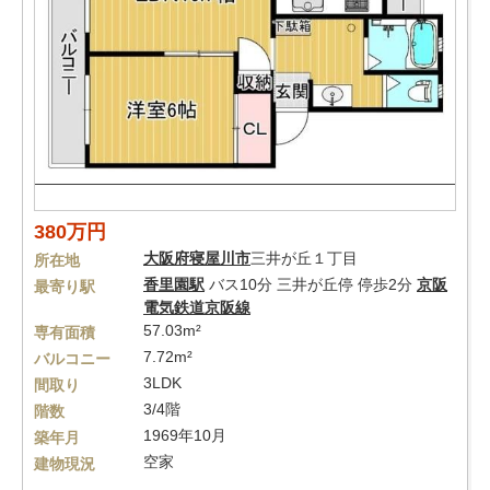
380万円
大阪府
寝屋川市
三井が丘１丁目
所在地
香里園駅
バス10分 三井が丘停 停歩2分
京阪
最寄り駅
電気鉄道京阪線
57.03m²
専有面積
7.72m²
バルコニー
3LDK
間取り
3/4階
階数
1969年10月
築年月
空家
建物現況