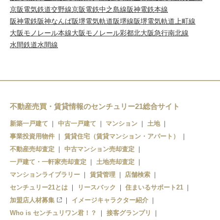
京阪電気鉄道交野線
京阪電鉄中之島線
阪神電鉄本線
阪神電鉄阪神なんば
阪堺電気軌道阪堺線
阪堺電気軌道上町線
大阪モノレール本線
大阪モノレール彩都
北大阪急行南北線
水間鉄道水間線
不動産売買・賃貸情報のセンチュリー21総合サイト
新築一戸建て
中古一戸建て
マンション
土地
事業投資用物件
賃貸住宅（賃貸マンション・アパート）
不動産売却査定
中古マンション売却査定
一戸建て・一軒家売却査定
土地売却査定
マンションライブラリー
賃貸管理
店舗検索
センチュリー21とは
リースバック
住まいるサポート21
加盟店人材募集
イメージキャラクター紹介
Who is センチュリワン君！？
接客グランプリ