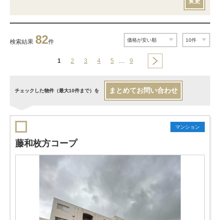
変更
82
検索結果
件
1
2
3
4
5
…
9
まとめてお問い合わせ
チェックした物件（最大10件まで）を
マンション
藤和枚方コープ