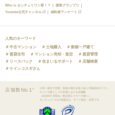
Who is センチュリワン君！？
接客グランプリ
Youtube公式チャンネル
成約者アンケート
人気のキーワード
中古マンション
土地購入
新築一戸建て
賃貸住宅
マンション売却・査定
賃貸管理
リースバック
住まいるサポート
店舗検索
ケインコスギさん
※同一屋号で売買・賃貸の両方を取り扱う不動産仲介フラン
No.1
店舗数
※
チャイズ業としての全国における店舗数
（2026年7月時点／東京商工リサーチ調べ）
センチュリー21の加盟店は、すべて独立・自営です。