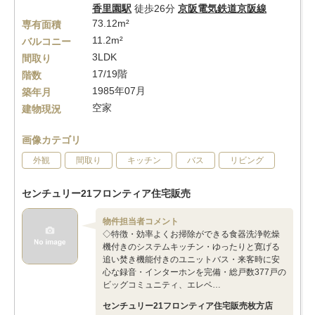
香里園駅
徒歩26分
京阪電気鉄道京阪線
73.12m²
専有面積
11.2m²
バルコニー
3LDK
間取り
17/19階
階数
1985年07月
築年月
空家
建物現況
画像カテゴリ
外観
間取り
キッチン
バス
リビング
センチュリー21フロンティア住宅販売
物件担当者コメント
◇特徴・効率よくお掃除ができる食器洗浄乾燥
機付きのシステムキッチン・ゆったりと寛げる
追い焚き機能付きのユニットバス・来客時に安
心な録音・インターホンを完備・総戸数377戸の
ビッグコミュニティ、エレベ…
センチュリー21フロンティア住宅販売枚方店