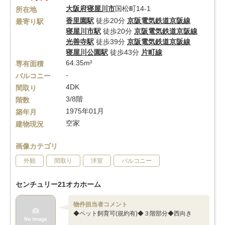
大阪府
寝屋川市
国松町14-1
所在地
香里園駅
徒歩20分
京阪電気鉄道京阪線
最寄り駅
寝屋川市駅
徒歩20分
京阪電気鉄道京阪線
光善寺駅
徒歩39分
京阪電気鉄道京阪線
寝屋川公園駅
徒歩43分
片町線
64.35m²
専有面積
-
バルコニー
4DK
間取り
3/8階
階数
1975年01月
築年月
空家
建物現況
画像カテゴリ
外観
間取り
洋室
バルコニー
センチュリー21オカホーム
物件担当者コメント
◆ペット飼育可(規約有)◆３階部分◆西向き