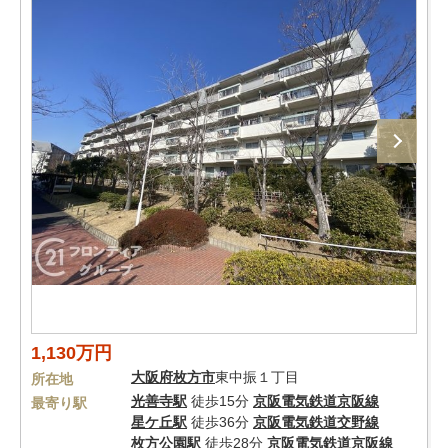
1,130万円
大阪府
枚方市
東中振１丁目
所在地
光善寺駅
徒歩15分
京阪電気鉄道京阪線
最寄り駅
星ケ丘駅
徒歩36分
京阪電気鉄道交野線
枚方公園駅
徒歩28分
京阪電気鉄道京阪線