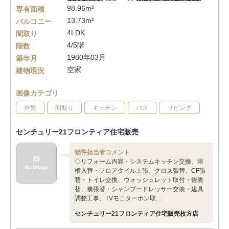
98.96m²
専有面積
13.73m²
バルコニー
4LDK
間取り
4/5階
階数
1980年03月
築年月
空家
建物現況
画像カテゴリ
外観
間取り
キッチン
バス
リビング
センチュリー21フロンティア住宅販売
物件担当者コメント
◇リフォーム内容・システムキッチン交換、浴
槽入替・フロアタイル上張、クロス張替、CF張
替・トイレ交換、ウォッシュレット取付・畳表
替、襖張替・シャンプードレッサー交換・建具
調整工事、TVモニターホン取…
センチュリー21フロンティア住宅販売枚方店