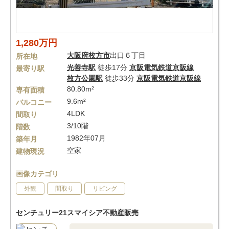
1,280万円
大阪府
枚方市
出口６丁目
所在地
光善寺駅
徒歩17分
京阪電気鉄道京阪線
最寄り駅
枚方公園駅
徒歩33分
京阪電気鉄道京阪線
80.80m²
専有面積
9.6m²
バルコニー
4LDK
間取り
3/10階
階数
1982年07月
築年月
空家
建物現況
画像カテゴリ
外観
間取り
リビング
センチュリー21スマイシア不動産販売