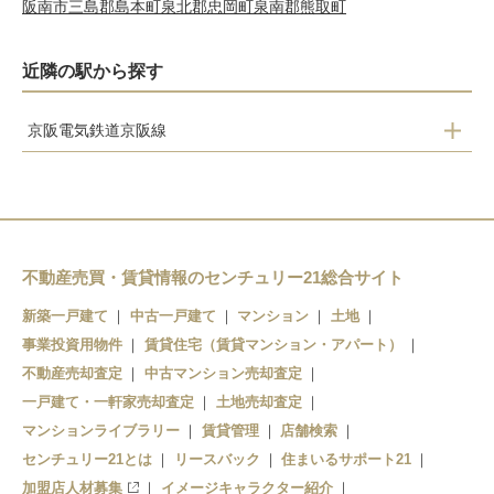
阪南市
三島郡島本町
泉北郡忠岡町
泉南郡熊取町
近隣の駅から探す
京阪電気鉄道京阪線
土居
滝井
千林
森小路
不動産売買・賃貸情報のセンチュリー21総合サイト
関目
新築一戸建て
中古一戸建て
マンション
土地
野江
事業投資用物件
賃貸住宅（賃貸マンション・アパート）
不動産売却査定
中古マンション売却査定
京橋
一戸建て・一軒家売却査定
土地売却査定
マンションライブラリー
賃貸管理
店舗検索
センチュリー21とは
リースバック
住まいるサポート21
加盟店人材募集
イメージキャラクター紹介