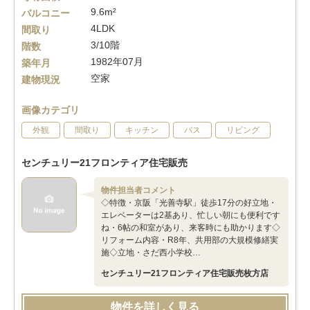
9.6m²
バルコニー
4LDK
間取り
3/10階
階数
1982年07月
築年月
空家
建物現況
画像カテゴリ
外観
間取り
キッチン
バス
リビング
センチュリー21フロンティア住宅販売
物件担当者コメント
◇特徴・京阪「光善寺駅」徒歩17分の好立地・
エレベーターは2基あり、忙しい朝にも便利です
ね・6帖の和室があり、来客時にも助かります◇
リフォーム内容・R8年、共用部の大規模修繕実
施◇立地・さだ西小学校…
センチュリー21フロンティア住宅販売枚方店
物件を詳しく見る