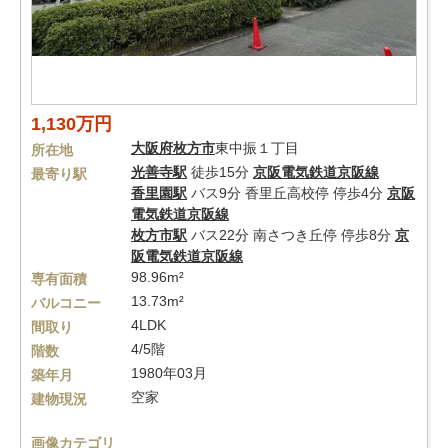
1,130万円
大阪府
枚方市
東中振１丁目
所在地
光善寺駅
徒歩15分
京阪電気鉄道京阪線
最寄り駅
香里園駅
バス9分 香里丘高校停 停歩4分
京阪
電気鉄道京阪線
枚方市駅
バス22分 南さつき丘停 停歩8分
京
阪電気鉄道京阪線
98.96m²
専有面積
13.73m²
バルコニー
4LDK
間取り
4/5階
階数
1980年03月
築年月
空家
建物現況
画像カテゴリ