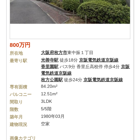
800万円
大阪府
枚方市
東中振１丁目
所在地
光善寺駅
徒歩18分
京阪電気鉄道京阪線
最寄り駅
香里園駅
バス9分 香里丘高校停 停歩4分
京阪
電気鉄道京阪線
枚方公園駅
徒歩24分
京阪電気鉄道京阪線
84.20m²
専有面積
12.51m²
バルコニー
3LDK
間取り
5/5階
階数
1980年03月
築年月
空家
建物現況
画像カテゴリ