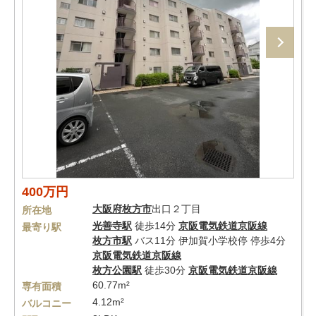
400万円
大阪府
枚方市
出口２丁目
所在地
光善寺駅
徒歩14分
京阪電気鉄道京阪線
最寄り駅
枚方市駅
バス11分 伊加賀小学校停 停歩4分
京阪電気鉄道京阪線
枚方公園駅
徒歩30分
京阪電気鉄道京阪線
60.77m²
専有面積
4.12m²
バルコニー