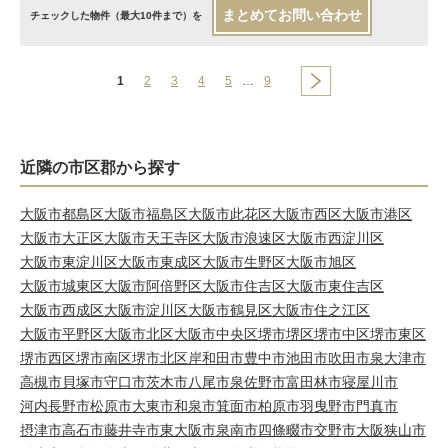
まとめてお問い合わせ
チェックした物件（最大10件まで）を
1
2
3
4
5
…
9
近隣の市区郡から探す
大阪市都島区
大阪市福島区
大阪市此花区
大阪市西区
大阪市港区
大阪市大正区
大阪市天王寺区
大阪市浪速区
大阪市西淀川区
大阪市東淀川区
大阪市東成区
大阪市生野区
大阪市旭区
大阪市城東区
大阪市阿倍野区
大阪市住吉区
大阪市東住吉区
大阪市西成区
大阪市淀川区
大阪市鶴見区
大阪市住之江区
大阪市平野区
大阪市北区
大阪市中央区
堺市堺区
堺市中区
堺市東区
堺市西区
堺市南区
堺市北区
岸和田市
豊中市
池田市
吹田市
泉大津市
高槻市
貝塚市
守口市
茨木市
八尾市
泉佐野市
富田林市
寝屋川市
河内長野市
松原市
大東市
和泉市
箕面市
柏原市
羽曳野市
門真市
摂津市
高石市
藤井寺市
東大阪市
泉南市
四條畷市
交野市
大阪狭山市