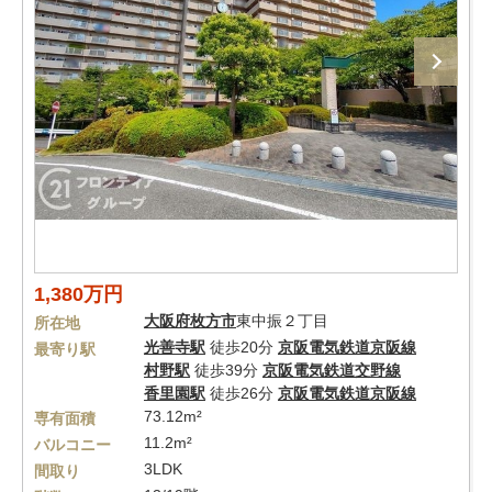
1,380万円
大阪府
枚方市
東中振２丁目
所在地
光善寺駅
徒歩20分
京阪電気鉄道京阪線
最寄り駅
村野駅
徒歩39分
京阪電気鉄道交野線
香里園駅
徒歩26分
京阪電気鉄道京阪線
73.12m²
専有面積
11.2m²
バルコニー
3LDK
間取り