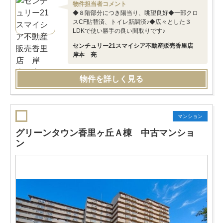
物件担当者コメント
◆８階部分につき陽当り、眺望良好◆一部クロ
スCF貼替済、トイレ新調済♪◆広々とした３
LDKで使い勝手の良い間取りです♪
センチュリー21スマイシア不動産販売香里店
岸本 亮
物件を詳しく見る
マンション
グリーンタウン香里ヶ丘Ａ棟 中古マンショ
ン