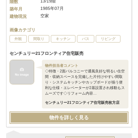
13/19階
階数
1985年07月
築年月
空家
建物現況
画像カテゴリ
外観
間取り
キッチン
バス
リビング
センチュリー21フロンティア住宅販売
物件担当者コメント
◇特徴・2面バルコニーで通風良好な明るい住空
間・収納スペースを完備した片付けやすい間取
り・システムキッチンやカップボードが揃う便
利な仕様・エレベーターが2基設置され移動もス
ムーズです◇リフォーム内容…
センチュリー21フロンティア住宅販売枚方店
物件を詳しく見る