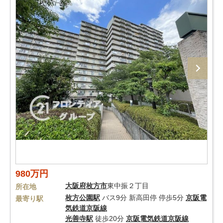
980万円
大阪府
枚方市
東中振２丁目
所在地
枚方公園駅
バス9分 新高田停 停歩5分
京阪電
最寄り駅
気鉄道京阪線
光善寺駅
徒歩20分
京阪電気鉄道京阪線