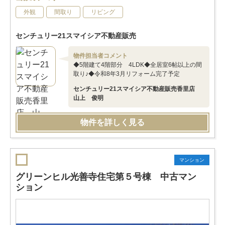
外観
間取り
リビング
センチュリー21スマイシア不動産販売
物件担当者コメント
◆5階建て4階部分 4LDK◆全居室6帖以上の間
取り♪◆令和8年3月リフォーム完了予定
センチュリー21スマイシア不動産販売香里店
山上 俊明
物件を詳しく見る
マンション
グリーンヒル光善寺住宅第５号棟 中古マン
ション