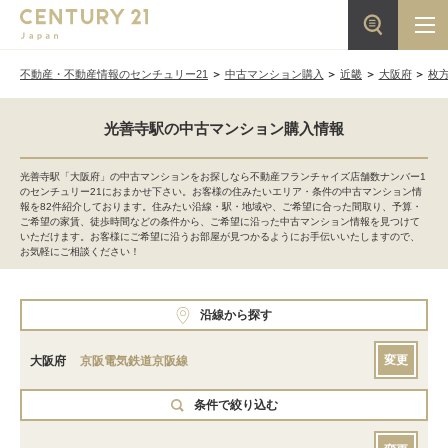
不動産・不動産情報のセンチュリー21
中古マンション購入
近畿
大阪府
枚
光善寺駅の中古マンション購入情報
光善寺駅「大阪府」の中古マンションをお探しなら不動産フランチャイズ店舗数ナンバー1
のセンチュリー21におまかせ下さい。お客様の住みたいエリア・条件の中古マンション情
報を82件紹介しております。住みたい沿線・駅・地域や、ご希望に合った間取り、予算・
ご希望の家賃、徒歩時間などの条件から、ご希望に沿った中古マンション情報を見つけて
いただけます。お客様にご希望に沿うお部屋が見つかるようにお手伝いいたしますので、
お気軽にご相談ください！
沿線から探す
変更
大阪府
京阪電気鉄道京阪線
条件で絞り込む