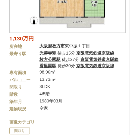
1,130万円
大阪府
枚方市
東中振１丁目
所在地
光善寺駅
徒歩15分
京阪電気鉄道京阪線
最寄り駅
枚方公園駅
徒歩27分
京阪電気鉄道京阪線
香里園駅
徒歩30分
京阪電気鉄道京阪線
98.96m²
専有面積
13.73m²
バルコニー
3LDK
間取り
4/5階
階数
1980年03月
築年月
空家
建物現況
画像カテゴリ
間取り