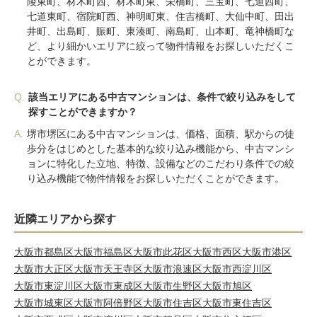
陵東町、材木町西、材木町東、栄橋町、三宝町、七道西町、
七道東町、宿院町西、神明町東、住吉橋町、大仙中町、田出
井町、出島町、賑町、東湊町、南島町、山本町、竜神橋町な
ど、より細かいエリアに絞って物件情報をお探しいただくこ
とができます。
Q.
該当エリアにある中古マンションは、条件で絞り込みをして
探すことができますか？
A.
堺市堺区にある中古マンションは、価格、面積、駅からの徒
歩分をはじめとした基本的な絞り込み機能から、中古マンシ
ョンに特化した立地、特徴、設備などのこだわり条件での絞
り込み機能で物件情報をお探しいただくことができます。
近隣エリアから探す
大阪市都島区
大阪市福島区
大阪市此花区
大阪市西区
大阪市港区
大阪市大正区
大阪市天王寺区
大阪市浪速区
大阪市西淀川区
大阪市東淀川区
大阪市東成区
大阪市生野区
大阪市旭区
大阪市城東区
大阪市阿倍野区
大阪市住吉区
大阪市東住吉区