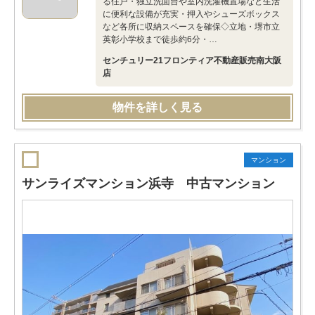
る住戸・独立洗面台や室内洗濯機置場など生活
に便利な設備が充実・押入やシューズボックス
など各所に収納スペースを確保◇立地・堺市立
英彰小学校まで徒歩約6分・…
センチュリー21フロンティア不動産販売南大阪
店
物件を詳しく見る
マンション
サンライズマンション浜寺 中古マンション