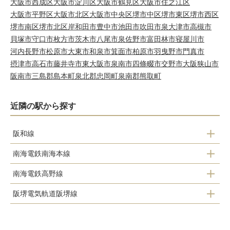
大阪市西成区
大阪市淀川区
大阪市鶴見区
大阪市住之江区
大阪市平野区
大阪市北区
大阪市中央区
堺市中区
堺市東区
堺市西区
堺市南区
堺市北区
岸和田市
豊中市
池田市
吹田市
泉大津市
高槻市
貝塚市
守口市
枚方市
茨木市
八尾市
泉佐野市
富田林市
寝屋川市
河内長野市
松原市
大東市
和泉市
箕面市
柏原市
羽曳野市
門真市
摂津市
高石市
藤井寺市
東大阪市
泉南市
四條畷市
交野市
大阪狭山市
阪南市
三島郡島本町
泉北郡忠岡町
泉南郡熊取町
近隣の駅から探す
阪和線
南海電鉄南海本線
浅香駅
南海電鉄高野線
七道駅
堺市駅
阪堺電気軌道阪堺線
浅香山駅
堺駅
三国ケ丘駅
大和川駅
堺東駅
湊駅
百舌鳥駅