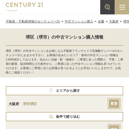
不動産・不動産情報のセンチュリー21
中古マンション購入
近畿
大阪府
堺
堺区（堺市）の中古マンション購入情報
堺区（堺市）の中古マンションをお探しなら不動産フランチャイズ店舗数ナンバー1のセン
チュリー21におまかせ下さい。お客様の住みたいエリア・条件の中古マンション情報を
139件紹介しております。住みたい沿線・駅・地域や、ご希望に合った間取り、予算・ご希
望の家賃、徒歩時間などの条件から、ご希望に沿った中古マンション情報を見つけていた
だけます。お客様にご希望に沿うお部屋が見つかるようにお手伝いいたしますので、お気
軽にご相談ください！
エリアから探す
変更
大阪府
堺市堺区
条件で絞り込む