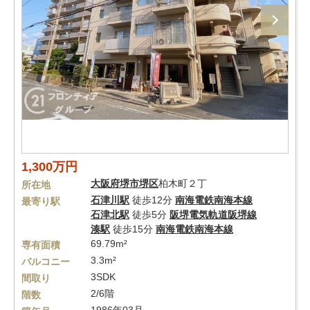
1,300万円
大阪府
堺市堺区
柏木町２丁
所在地
石津川駅
徒歩12分
南海電鉄南海本線
最寄り駅
石津北駅
徒歩5分
阪堺電気軌道阪堺線
湊駅
徒歩15分
南海電鉄南海本線
69.79m²
専有面積
3.3m²
バルコニー
3SDK
間取り
2/6階
階数