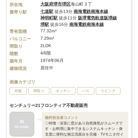
大阪府
堺市堺区
海山町３丁
所在地
七道駅
徒歩13分
南海電鉄南海本線
最寄り駅
神明町駅
徒歩11分
阪堺電気軌道阪堺線
堺駅
徒歩16分
南海電鉄南海本線
77.32m²
専有面積
7.29m²
バルコニー
2LDK
間取り
4/6階
階数
1974年06月
築年月
居住中
建物現況
画像カテゴリ
外観
間取り
キッチン
バス
リビング
センチュリー21フロンティア不動産販売
物件担当者コメント
◇特徴・浴室に窓があり自然換気がスムーズで
す・お料理に集中できるシステムキッチン・身
支度に便利な独立洗面台を完備・TVモニタ付イ