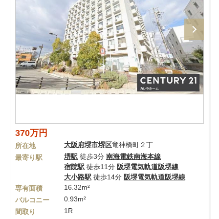
370万円
大阪府
堺市堺区
竜神橋町２丁
所在地
堺駅
徒歩3分
南海電鉄南海本線
最寄り駅
宿院駅
徒歩11分
阪堺電気軌道阪堺線
大小路駅
徒歩14分
阪堺電気軌道阪堺線
16.32m²
専有面積
0.93m²
バルコニー
1R
間取り