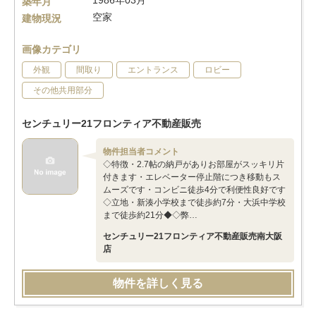
1986年03月
築年月
空家
建物現況
画像カテゴリ
外観
間取り
エントランス
ロビー
その他共用部分
センチュリー21フロンティア不動産販売
物件担当者コメント
◇特徴・2.7帖の納戸がありお部屋がスッキリ片
付きます・エレベーター停止階につき移動もス
ムーズです・コンビニ徒歩4分で利便性良好です
◇立地・新湊小学校まで徒歩約7分・大浜中学校
まで徒歩約21分◆◇弊…
センチュリー21フロンティア不動産販売南大阪
店
物件を詳しく見る