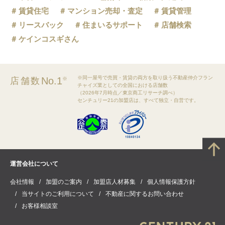
賃貸住宅
マンション売却・査定
賃貸管理
リースバック
住まいるサポート
店舗検索
ケインコスギさん
※同一屋号で売買・賃貸の両方を取り扱う不動産仲介フラン
No.1
店舗数
※
チャイズ業としての全国における店舗数
（2026年7月時点／東京商工リサーチ調べ）
センチュリー21の加盟店は、すべて独立・自営です。
運営会社について
会社情報
加盟のご案内
加盟店人材募集
個人情報保護方針
当サイトのご利用について
不動産に関するお問い合わせ
お客様相談室