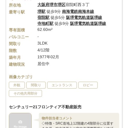
大阪府
堺市堺区
宿院町西３丁
所在地
堺駅
徒歩9分
南海電鉄南海本線
最寄り駅
宿院駅
徒歩5分
阪堺電気軌道阪堺線
寺地町駅
徒歩9分
阪堺電気軌道阪堺線
62.60m²
専有面積
-
バルコニー
3LDK
間取り
4/12階
階数
1977年02月
築年月
居住中
建物現況
画像カテゴリ
外観
間取り
エントランス
ロビー
その他共用部分
センチュリー21フロンティア不動産販売
物件担当者コメント
◇特徴・SRC造地上12階建の4階部分に位置す