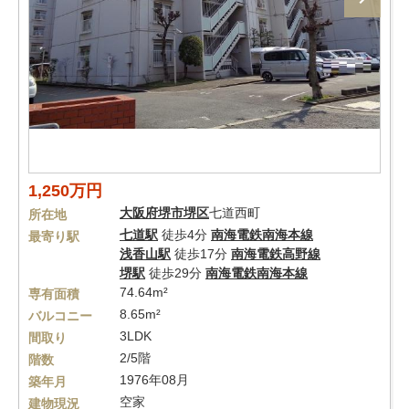
1,250万円
大阪府
堺市堺区
七道西町
所在地
七道駅
徒歩4分
南海電鉄南海本線
最寄り駅
浅香山駅
徒歩17分
南海電鉄高野線
堺駅
徒歩29分
南海電鉄南海本線
74.64m²
専有面積
8.65m²
バルコニー
3LDK
間取り
2/5階
階数
1976年08月
築年月
空家
建物現況