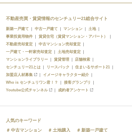
高須神社駅
三国ヶ丘駅
綾ノ町駅
百舌鳥八幡駅
不動産売買・賃貸情報のセンチュリー21総合サイト
新築一戸建て
中古一戸建て
マンション
土地
神明町駅
事業投資用物件
賃貸住宅（賃貸マンション・アパート）
妙国寺前駅
不動産売却査定
中古マンション売却査定
一戸建て・一軒家売却査定
土地売却査定
花田口駅
マンションライブラリー
賃貸管理
店舗検索
センチュリー21とは
大小路駅
リースバック
住まいるサポート21
加盟店人材募集
イメージキャラクター紹介
宿院駅
Who is センチュリワン君！？
接客グランプリ
Youtube公式チャンネル
成約者アンケート
寺地町駅
御陵前駅
東湊駅
人気のキーワード
中古マンション
土地購入
新築一戸建て