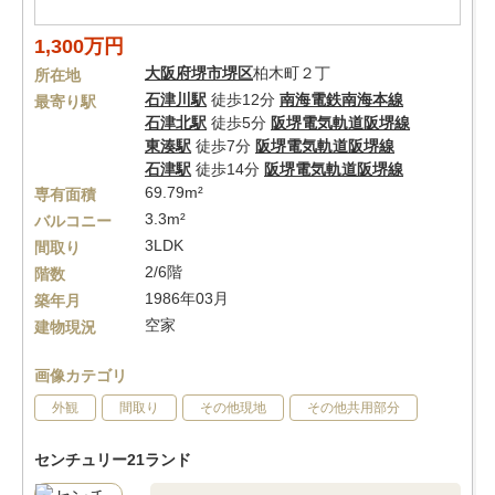
1,300万円
大阪府
堺市堺区
柏木町２丁
所在地
石津川駅
徒歩12分
南海電鉄南海本線
最寄り駅
石津北駅
徒歩5分
阪堺電気軌道阪堺線
東湊駅
徒歩7分
阪堺電気軌道阪堺線
石津駅
徒歩14分
阪堺電気軌道阪堺線
69.79m²
専有面積
3.3m²
バルコニー
3LDK
間取り
2/6階
階数
1986年03月
築年月
空家
建物現況
画像カテゴリ
外観
間取り
その他現地
その他共用部分
センチュリー21ランド