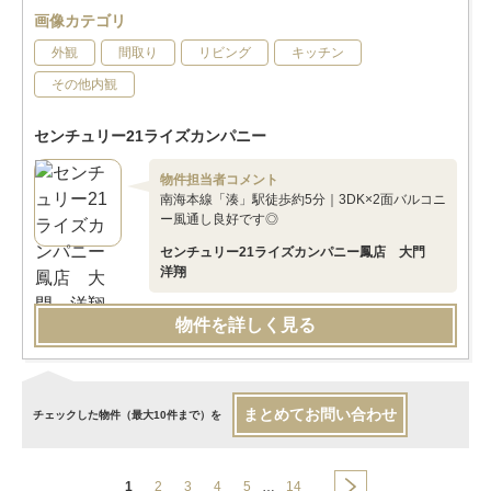
画像カテゴリ
外観
間取り
リビング
キッチン
その他内観
センチュリー21ライズカンパニー
物件担当者コメント
南海本線「湊」駅徒歩約5分｜3DK×2面バルコニ
ー風通し良好です◎
センチュリー21ライズカンパニー鳳店 大門
洋翔
物件を詳しく見る
まとめてお問い合わせ
チェックした物件（最大10件まで）を
1
2
3
4
5
…
14