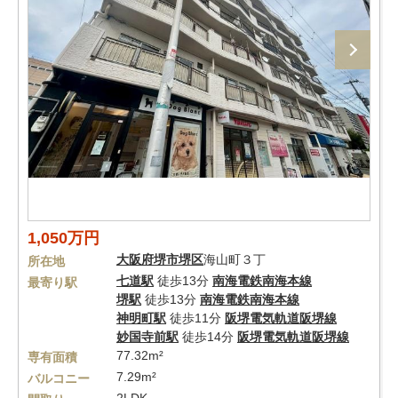
1,050万円
大阪府
堺市堺区
海山町３丁
所在地
七道駅
徒歩13分
南海電鉄南海本線
最寄り駅
堺駅
徒歩13分
南海電鉄南海本線
神明町駅
徒歩11分
阪堺電気軌道阪堺線
妙国寺前駅
徒歩14分
阪堺電気軌道阪堺線
77.32m²
専有面積
7.29m²
バルコニー