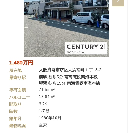
1,480万円
大阪府
堺市堺区
大浜南町１丁18-2
所在地
湊駅
徒歩5分
南海電鉄南海本線
最寄り駅
堺駅
徒歩15分
南海電鉄南海本線
71.55m²
専有面積
12.64m²
バルコニー
3DK
間取り
1/7階
階数
1986年10月
築年月
空家
建物現況