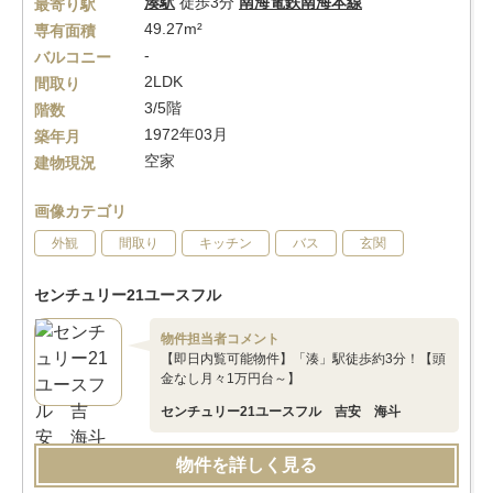
湊駅
徒歩3分
南海電鉄南海本線
最寄り駅
49.27m²
専有面積
-
バルコニー
2LDK
間取り
3/5階
階数
1972年03月
築年月
空家
建物現況
画像カテゴリ
外観
間取り
キッチン
バス
玄関
センチュリー21ユースフル
物件担当者コメント
【即日内覧可能物件】「湊」駅徒歩約3分！【頭
金なし月々1万円台～】
センチュリー21ユースフル 吉安 海斗
物件を詳しく見る