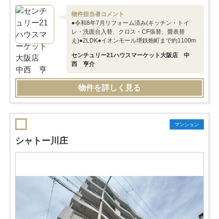
物件担当者コメント
●令和8年7月リフォーム済み(キッチン・トイ
レ・洗面台入替、クロス・CF張替、畳表替
え)●2LDK●イオンモール堺鉄炮町まで約1100m
センチュリー21ハウスマーケット大阪店 中
西 亨介
物件を詳しく見る
マンション
シャトー川庄