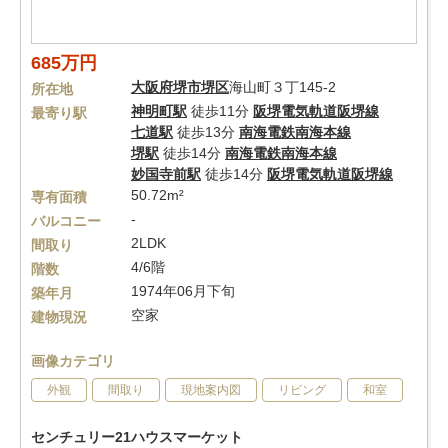
685万円
大阪府
堺市堺区
海山町３丁145-2
所在地
神明町駅
徒歩11分
阪堺電気軌道阪堺線
最寄り駅
七道駅
徒歩13分
南海電鉄南海本線
堺駅
徒歩14分
南海電鉄南海本線
妙国寺前駅
徒歩14分
阪堺電気軌道阪堺線
50.72m²
専有面積
-
バルコニー
2LDK
間取り
4/6階
階数
1974年06月下旬
築年月
空家
建物現況
画像カテゴリ
外観
間取り
現地案内図
リビング
和室
センチュリー21ハウスマーケット