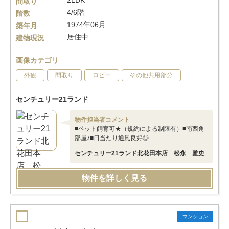
2LDK
間取り
4/6階
階数
1974年06月
築年月
居住中
建物現況
画像カテゴリ
外観
間取り
ロビー
その他共用部分
センチュリー21ランド
物件担当者コメント
■ペット飼育可★（規約による制限有）■南西角
部屋♪■日当たり通風良好◎
センチュリー21ランド北花田本店 松永 雅史
物件を詳しく見る
マンション