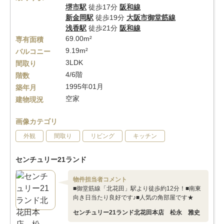
堺市駅
徒歩17分
阪和線
新金岡駅
徒歩19分
大阪市御堂筋線
浅香駅
徒歩21分
阪和線
69.00m²
専有面積
9.19m²
バルコニー
3LDK
間取り
4/6階
階数
1995年01月
築年月
空家
建物現況
画像カテゴリ
外観
間取り
リビング
キッチン
センチュリー21ランド
物件担当者コメント
■御堂筋線「北花田」駅より徒歩約12分！■南東
向き日当たり良好です♪■人気の角部屋です★
センチュリー21ランド北花田本店 松永 雅史