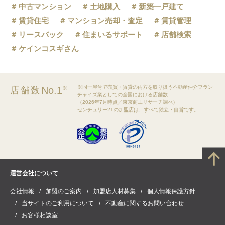
中古マンション
土地購入
新築一戸建て
賃貸住宅
マンション売却・査定
賃貸管理
リースバック
住まいるサポート
店舗検索
ケインコスギさん
※同一屋号で売買・賃貸の両方を取り扱う不動産仲介フラン
No.1
店舗数
※
チャイズ業としての全国における店舗数
（2026年7月時点／東京商工リサーチ調べ）
センチュリー21の加盟店は、すべて独立・自営です。
運営会社について
会社情報
加盟のご案内
加盟店人材募集
個人情報保護方針
当サイトのご利用について
不動産に関するお問い合わせ
お客様相談室