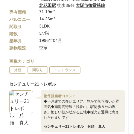
北花田駅
徒歩35分
大阪市御堂筋線
71.19m²
専有面積
14.26m²
バルコニー
3LDK
間取り
3/7階
階数
1996年04月
築年月
空家
建物現況
画像カテゴリ
外観
間取り
エントランス
センチュリー21トレボル
物件担当者コメント
◆一戸建ての多いエリア、静かで落ち着いた雰
囲気◆南海高野線「浅香山」駅徒歩８分の近
さ。忙しい朝が助かる立地◆採光と通風に恵ま
れた住まいです
センチュリー21トレボル 兵頭 真人