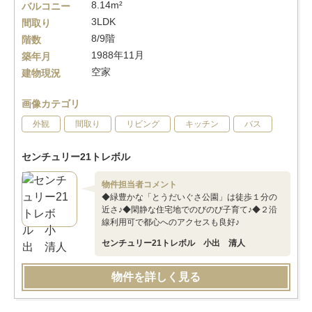
8.14m²
バルコニー
3LDK
間取り
8/9階
階数
1988年11月
築年月
空家
建物現況
画像カテゴリ
外観
間取り
リビング
キッチン
バス
センチュリー21トレボル
物件担当者コメント
◆緑豊かな「とうだいぐさ公園」は徒歩１分の
近さ♪◆閑静な住宅地でのびのび子育て♪◆２沿
線利用可で都心へのアクセスも良好♪
センチュリー21トレボル 小出 清人
物件を詳しく見る