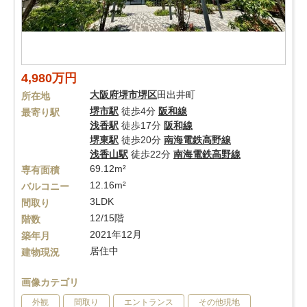
4,980万円
大阪府
堺市堺区
田出井町
所在地
堺市駅
徒歩4分
阪和線
最寄り駅
浅香駅
徒歩17分
阪和線
堺東駅
徒歩20分
南海電鉄高野線
浅香山駅
徒歩22分
南海電鉄高野線
69.12m²
専有面積
12.16m²
バルコニー
3LDK
間取り
12/15階
階数
2021年12月
築年月
居住中
建物現況
画像カテゴリ
外観
間取り
エントランス
その他現地