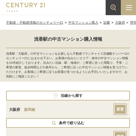
不動産・不動産情報のセンチュリー21
中古マンション購入
近畿
大阪府
堺
浅香駅の中古マンション購入情報
浅香駅「大阪府」の中古マンションをお探しなら不動産フランチャイズ店舗数ナンバー1の
センチュリー21におまかせ下さい。お客様の住みたいエリア・条件の中古マンション情報
を10件紹介しております。住みたい沿線・駅・地域や、ご希望に合った間取り、予算・ご
希望の家賃、徒歩時間などの条件から、ご希望に沿った中古マンション情報を見つけてい
ただけます。お客様にご希望に沿うお部屋が見つかるようにお手伝いいたしますので、お
気軽にご相談ください！
沿線から探す
変更
大阪府
阪和線
条件で絞り込む