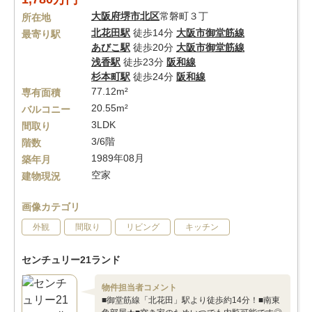
大阪府
堺市北区
常磐町３丁
所在地
北花田駅
徒歩14分
大阪市御堂筋線
最寄り駅
あびこ駅
徒歩20分
大阪市御堂筋線
浅香駅
徒歩23分
阪和線
杉本町駅
徒歩24分
阪和線
77.12m²
専有面積
20.55m²
バルコニー
3LDK
間取り
3/6階
階数
1989年08月
築年月
空家
建物現況
画像カテゴリ
外観
間取り
リビング
キッチン
センチュリー21ランド
物件担当者コメント
■御堂筋線「北花田」駅より徒歩約14分！■南東