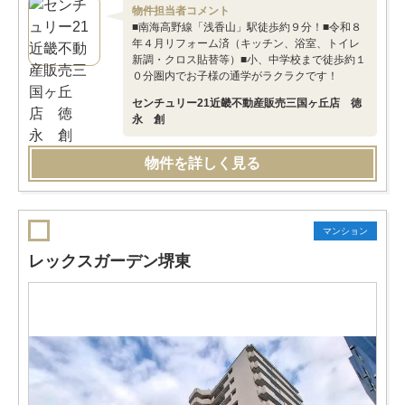
物件担当者コメント
■南海高野線「浅香山」駅徒歩約９分！■令和８
年４月リフォーム済（キッチン、浴室、トイレ
新調・クロス貼替等）■小、中学校まで徒歩約１
０分圏内でお子様の通学がラクラクです！
センチュリー21近畿不動産販売三国ヶ丘店 徳
永 創
物件を詳しく見る
マンション
レックスガーデン堺東