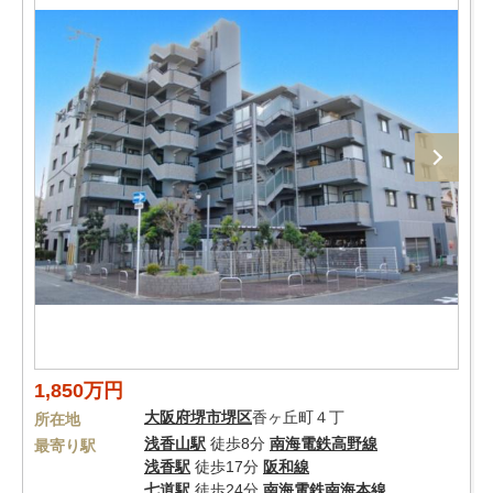
1,850万円
大阪府
堺市堺区
香ヶ丘町４丁
所在地
浅香山駅
徒歩8分
南海電鉄高野線
最寄り駅
浅香駅
徒歩17分
阪和線
七道駅
徒歩24分
南海電鉄南海本線