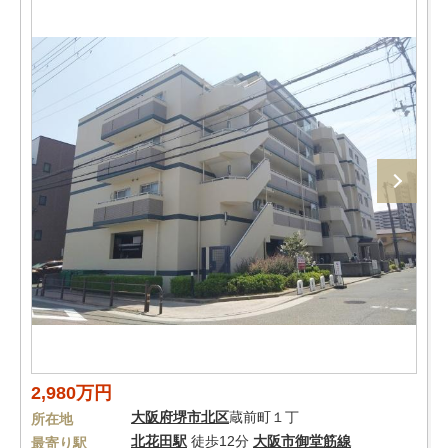
2,980万円
大阪府
堺市北区
蔵前町１丁
所在地
北花田駅
徒歩12分
大阪市御堂筋線
最寄り駅