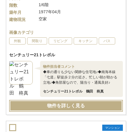
1/6階
階数
1977年04月
築年月
空家
建物現況
画像カテゴリ
外観
間取り
リビング
キッチン
バス
センチュリー21トレボル
物件担当者コメント
◆車の通りも少ない閑静な住宅地♪◆南海本線
「七道」駅徒歩２分の近さ。忙しい朝が助かる
立地♪◆角部屋なので、陽当り・通風良好♪
センチュリー21トレボル 鶴田 柊真
物件を詳しく見る
マンション