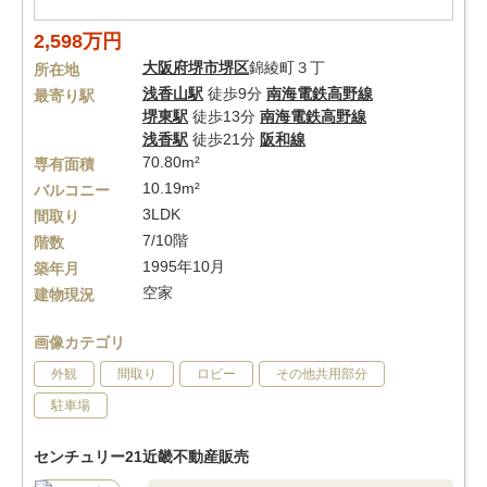
2,598万円
大阪府
堺市堺区
錦綾町３丁
所在地
浅香山駅
徒歩9分
南海電鉄高野線
最寄り駅
堺東駅
徒歩13分
南海電鉄高野線
浅香駅
徒歩21分
阪和線
70.80m²
専有面積
10.19m²
バルコニー
3LDK
間取り
7/10階
階数
1995年10月
築年月
空家
建物現況
画像カテゴリ
外観
間取り
ロビー
その他共用部分
駐車場
センチュリー21近畿不動産販売