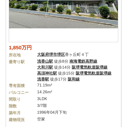
1,850万円
大阪府
堺市堺区
香ヶ丘町４丁
所在地
浅香山駅
徒歩8分
南海電鉄高野線
最寄り駅
大和川駅
徒歩14分
阪堺電気軌道阪堺線
高須神社駅
徒歩15分
阪堺電気軌道阪堺線
浅香駅
徒歩17分
阪和線
71.19m²
専有面積
14.26m²
バルコニー
3LDK
間取り
3/7階
階数
1996年04月下旬
築年月
空家
建物現況