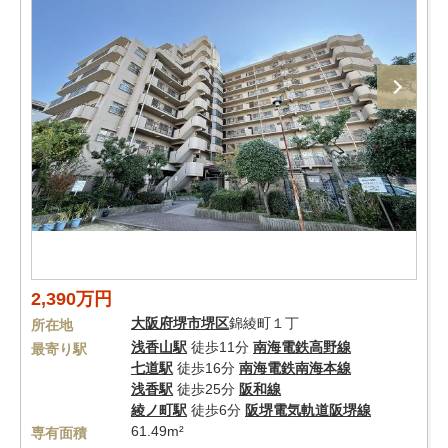
2,390万円
大阪府
堺市堺区
錦綾町１丁
所在地
浅香山駅
徒歩11分
南海電鉄高野線
最寄り駅
七道駅
徒歩16分
南海電鉄南海本線
浅香駅
徒歩25分
阪和線
綾ノ町駅
徒歩6分
阪堺電気軌道阪堺線
61.49m²
専有面積