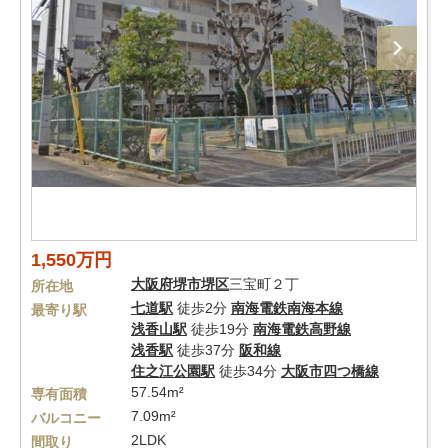
1,550万円
大阪府
堺市堺区
三宝町２丁
所在地
七道駅
徒歩2分
南海電鉄南海本線
最寄り駅
浅香山駅
徒歩19分
南海電鉄高野線
浅香駅
徒歩37分
阪和線
住之江公園駅
徒歩34分
大阪市四つ橋線
57.54m²
専有面積
7.09m²
バルコニー
2LDK
間取り