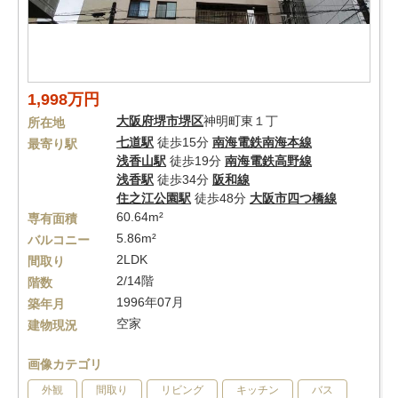
1,998万円
大阪府
堺市堺区
神明町東１丁
所在地
七道駅
徒歩15分
南海電鉄南海本線
最寄り駅
浅香山駅
徒歩19分
南海電鉄高野線
浅香駅
徒歩34分
阪和線
住之江公園駅
徒歩48分
大阪市四つ橋線
60.64m²
専有面積
5.86m²
バルコニー
2LDK
間取り
2/14階
階数
1996年07月
築年月
空家
建物現況
画像カテゴリ
外観
間取り
リビング
キッチン
バス