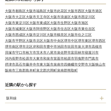
大阪市都島区
大阪市福島区
大阪市此花区
大阪市西区
大阪市港区
大阪市大正区
大阪市天王寺区
大阪市浪速区
大阪市西淀川区
大阪市東淀川区
大阪市東成区
大阪市生野区
大阪市旭区
大阪市城東区
大阪市阿倍野区
大阪市住吉区
大阪市東住吉区
大阪市西成区
大阪市淀川区
大阪市鶴見区
大阪市住之江区
大阪市平野区
大阪市北区
大阪市中央区
堺市中区
堺市東区
堺市西区
堺市南区
堺市北区
岸和田市
豊中市
池田市
吹田市
泉大津市
高槻市
貝塚市
守口市
枚方市
茨木市
八尾市
泉佐野市
富田林市
寝屋川市
河内長野市
松原市
大東市
和泉市
箕面市
柏原市
羽曳野市
門真市
摂津市
高石市
藤井寺市
東大阪市
泉南市
四條畷市
交野市
大阪狭山市
阪南市
三島郡島本町
泉北郡忠岡町
泉南郡熊取町
近隣の駅から探す
阪和線
新家