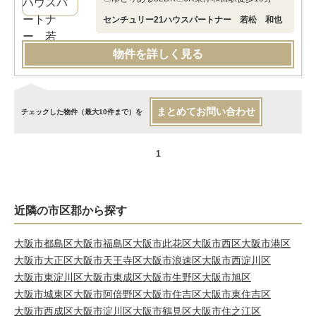
センチュリー21ハウスパートナー 若松 和也
物件を詳しく見る
まとめてお問い合わせ
チェックした物件（最大10件まで）を
1
近隣の市区郡から探す
大阪市都島区
大阪市福島区
大阪市此花区
大阪市西区
大阪市港区
大阪市大正区
大阪市天王寺区
大阪市浪速区
大阪市西淀川区
大阪市東淀川区
大阪市東成区
大阪市生野区
大阪市旭区
大阪市城東区
大阪市阿倍野区
大阪市住吉区
大阪市東住吉区
大阪市西成区
大阪市淀川区
大阪市鶴見区
大阪市住之江区