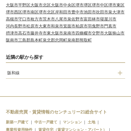
大阪市平野区
大阪市北区
大阪市中央区
堺市堺区
堺市中区
堺市東区
堺市西区
堺市南区
堺市北区
岸和田市
豊中市
池田市
吹田市
泉大津市
高槻市
守口市
枚方市
茨木市
八尾市
泉佐野市
富田林市
寝屋川市
河内長野市
松原市
大東市
和泉市
箕面市
柏原市
羽曳野市
門真市
摂津市
高石市
藤井寺市
東大阪市
泉南市
四條畷市
交野市
大阪狭山市
阪南市
三島郡島本町
泉北郡忠岡町
泉南郡熊取町
近隣の駅から探す
阪和線
新家
和泉砂川
和泉鳥取
山中渓
不動産売買・賃貸情報のセンチュリー21総合サイト
新築一戸建て
中古一戸建て
マンション
土地
事業投資用物件
賃貸住宅（賃貸マンション・アパート）