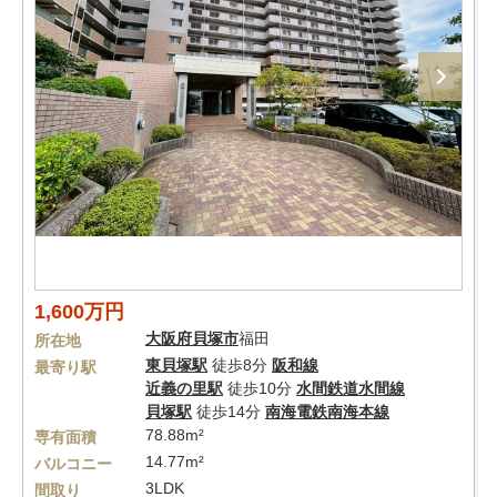
1,600万円
大阪府
貝塚市
福田
所在地
東貝塚駅
徒歩8分
阪和線
最寄り駅
近義の里駅
徒歩10分
水間鉄道水間線
貝塚駅
徒歩14分
南海電鉄南海本線
78.88m²
専有面積
14.77m²
バルコニー
3LDK
間取り