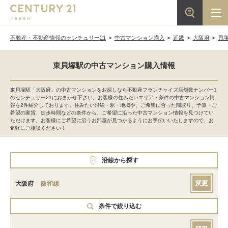
不動産・不動産情報のセンチュリー21
中古マンション購入
近畿
大阪府
貝
東貝塚駅の中古マンション購入情報
東貝塚駅「大阪府」の中古マンションをお探しなら不動産フランチャイズ店舗数ナンバー1
のセンチュリー21におまかせ下さい。お客様の住みたいエリア・条件の中古マンション情
報を2件紹介しております。住みたい沿線・駅・地域や、ご希望に合った間取り、予算・ご
希望の家賃、徒歩時間などの条件から、ご希望に沿った中古マンション情報を見つけてい
ただけます。お客様にご希望に沿うお部屋が見つかるようにお手伝いいたしますので、お
気軽にご相談ください！
沿線から探す
変更
大阪府
阪和線
条件で絞り込む