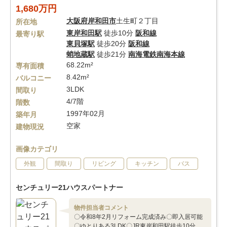
1,680万円
大阪府
岸和田市
土生町２丁目
所在地
東岸和田駅
徒歩10分
阪和線
最寄り駅
東貝塚駅
徒歩20分
阪和線
蛸地蔵駅
徒歩21分
南海電鉄南海本線
68.22m²
専有面積
8.42m²
バルコニー
3LDK
間取り
4/7階
階数
1997年02月
築年月
空家
建物現況
画像カテゴリ
外観
間取り
リビング
キッチン
バス
センチュリー21ハウスパートナー
物件担当者コメント
〇令和8年2月リフォーム完成済み〇即入居可能
〇ゆとりある3LDK〇JR東岸和田駅徒歩10分