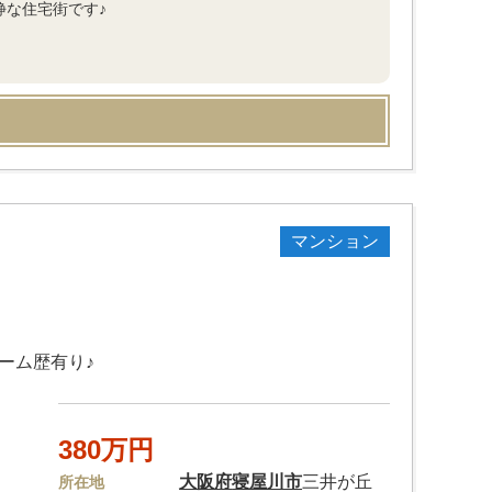
静な住宅街です♪
マンション
ーム歴有り♪
380万円
大阪府
寝屋川市
三井が丘
所在地