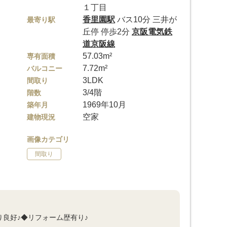
１丁目
香里園駅
バス10分 三井が
最寄り駅
丘停 停歩2分
京阪電気鉄
道京阪線
57.03m²
専有面積
7.72m²
バルコニー
3LDK
間取り
3/4階
階数
1969年10月
築年月
空家
建物現況
画像カテゴリ
間取り
り良好♪◆リフォーム歴有り♪