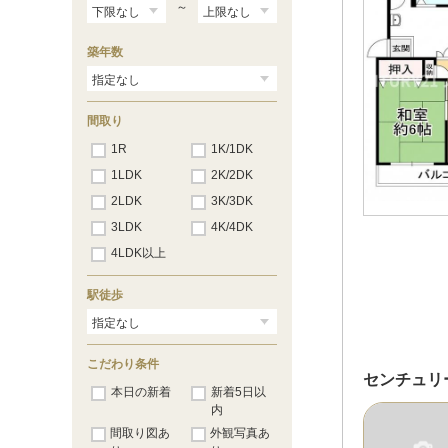
関目
（78）
～
野江
（102）
京橋
（77）
築年数
天満橋
（42）
北浜
（33）
淀屋橋
（19）
間取り
1R
1K/1DK
1LDK
2K/2DK
2LDK
3K/3DK
3LDK
4K/4DK
4LDK以上
駅徒歩
こだわり条件
センチュリ
本日の新着
新着5日以
内
間取り図あ
外観写真あ