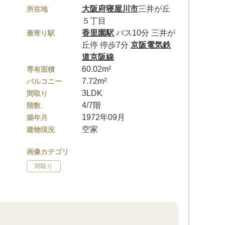
大阪府
寝屋川市
三井が丘
所在地
５丁目
香里園駅
バス10分 三井が
最寄り駅
丘停 停歩7分
京阪電気鉄
道京阪線
60.02m²
専有面積
7.72m²
バルコニー
3LDK
間取り
4/7階
階数
1972年09月
築年月
空家
建物現況
画像カテゴリ
間取り