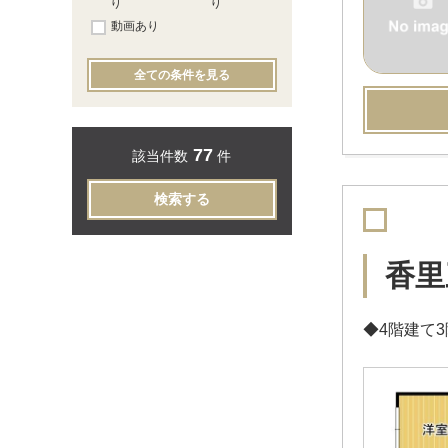
り
り
動画あり
全ての条件を見る
77
該当件数
件
検索する
香里
◆4階建て