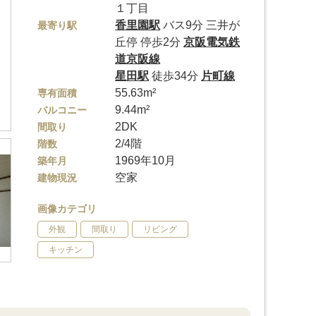
１丁目
香里園駅
バス9分 三井が
最寄り駅
丘停 停歩2分
京阪電気鉄
道京阪線
星田駅
徒歩34分
片町線
55.63m²
専有面積
9.44m²
バルコニー
2DK
間取り
2/4階
階数
1969年10月
築年月
空家
建物現況
画像カテゴリ
外観
間取り
リビング
キッチン