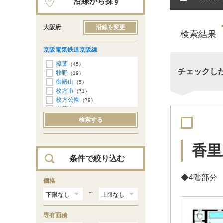
沿線から探す
大阪府
沿線を変更
検索結果
京阪電気鉄道京阪線
樟葉
（45）
チェックし
牧野
（19）
御殿山
（5）
枚方市
（71）
枚方公園
（79）
光善寺
（82）
香里園
（77）
検索する
寝屋川市
（36）
萱島
（18）
大和田
（23）
香里
古川橋
（33）
条件で絞り込む
門真市
（30）
西三荘
（20）
◆4階部分
守口市
価格
（26）
土居
（15）
～
滝井
（6）
千林
（6）
専有面積
森小路
（47）