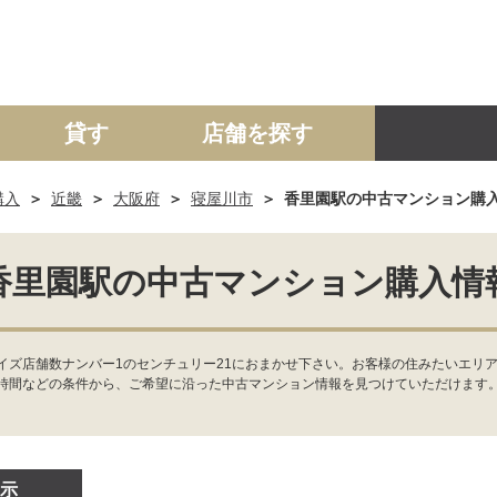
貸す
店舗を探す
購入
近畿
大阪府
寝屋川市
香里園駅の中古マンション購
建て
マンション
土地
事業投資用
香里園駅の中古マンション購入情
イズ店舗数ナンバー1のセンチュリー21におまかせ下さい。お客様の住みたいエリア
時間などの条件から、ご希望に沿った中古マンション情報を見つけていただけます
示