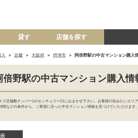
貸す
店舗を探す
購入
近畿
大阪府
摂津市
阿倍野駅の中古マンション購入
建て
マンション
土地
事業投資用
阿倍野駅の中古マンション購入情
イズ店舗数ナンバー1のセンチュリー21におまかせ下さい。お客様の住みたいエリア
時間などの条件から、ご希望に沿った中古マンション情報を見つけていただけます
示