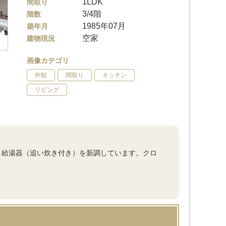
1LDK
間取り
3/4階
階数
1985年07月
築年月
空家
建物現況
画像カテゴリ
外観
間取り
キッチン
リビング
、給湯器（追い炊き付き）を新調しています。クロ