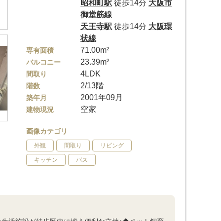
昭和町駅
徒歩14分
大阪市
御堂筋線
天王寺駅
徒歩14分
大阪環
状線
71.00m²
専有面積
23.39m²
バルコニー
4LDK
間取り
2/13階
階数
2001年09月
築年月
空家
建物現況
画像カテゴリ
外観
間取り
リビング
キッチン
バス