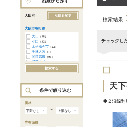
沿線から探す
大阪府
沿線を変更
検索結果
大阪市谷町線
大日
（38）
チェックし
守口
（32）
太子橋今市
（22）
千林大宮
（7）
関目高殿
（91）
野江内代
（60）
都島
（91）
検索する
天神橋筋六丁目
（67）
中崎町
（28）
東梅田
（100）
天下
南森町
（37）
条件で絞り込む
天満橋
（42）
谷町四丁目
（76）
◆２沿線利
谷町六丁目
価格
（51）
谷町九丁目
（87）
～
四天王寺前夕陽ヶ丘
（34）
天王寺
（60）
専有面積
阿倍野
（15）