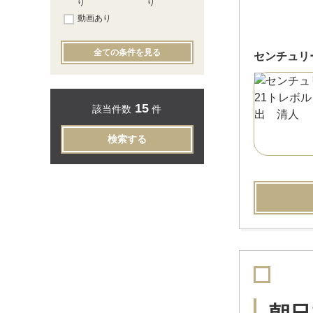
り
り
動画あり
全ての条件を見る
センチュリ
15
該当件数
件
検索する