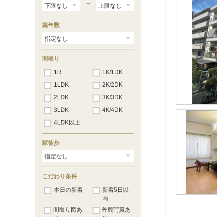
文の里
（9）
～
田辺
（26）
駒川中野
（27）
築年数
平野
（55）
喜連瓜破
（19）
出戸
（19）
長原
（19）
間取り
八尾南
（24）
1R
1K/1DK
1LDK
2K/2DK
2LDK
3K/3DK
3LDK
4K/4DK
4LDK以上
駅徒歩
こだわり条件
本日の新着
新着5日以
内
間取り図あ
外観写真あ