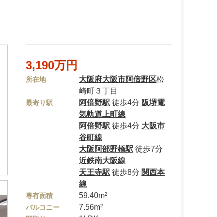
3,190万円
大阪府
大阪市阿倍野区
松
所在地
崎町３丁目
阿倍野駅
徒歩4分
阪堺電
最寄り駅
気軌道上町線
阿倍野駅
徒歩4分
大阪市
谷町線
大阪阿部野橋駅
徒歩7分
近鉄南大阪線
天王寺駅
徒歩8分
関西本
線
59.40m²
専有面積
7.56m²
バルコニー