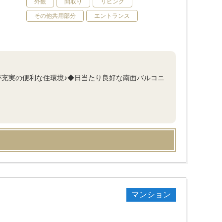
外観
間取り
リビング
その他共用部分
エントランス
が充実の便利な住環境♪◆日当たり良好な南面バルコニ
マンション