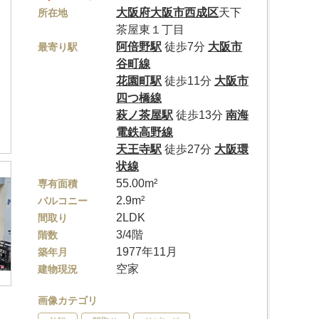
大阪府
大阪市西成区
天下
所在地
茶屋東１丁目
阿倍野駅
徒歩7分
大阪市
最寄り駅
谷町線
花園町駅
徒歩11分
大阪市
四つ橋線
萩ノ茶屋駅
徒歩13分
南海
電鉄高野線
天王寺駅
徒歩27分
大阪環
状線
55.00m²
専有面積
2.9m²
バルコニー
2LDK
間取り
3/4階
階数
1977年11月
築年月
空家
建物現況
画像カテゴリ