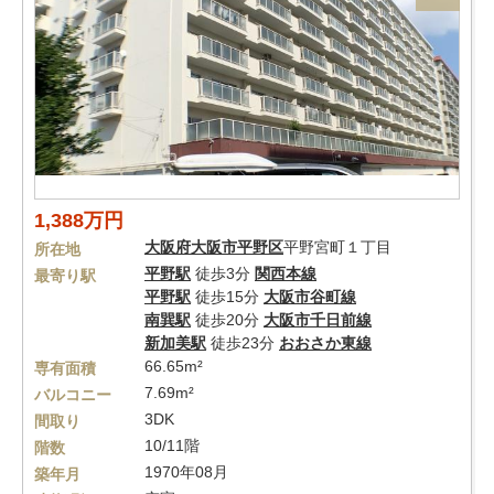
1,388万円
大阪府
大阪市平野区
平野宮町１丁目
所在地
平野駅
徒歩3分
関西本線
最寄り駅
平野駅
徒歩15分
大阪市谷町線
南巽駅
徒歩20分
大阪市千日前線
新加美駅
徒歩23分
おおさか東線
66.65m²
専有面積
7.69m²
バルコニー
3DK
間取り
10/11階
階数
1970年08月
築年月