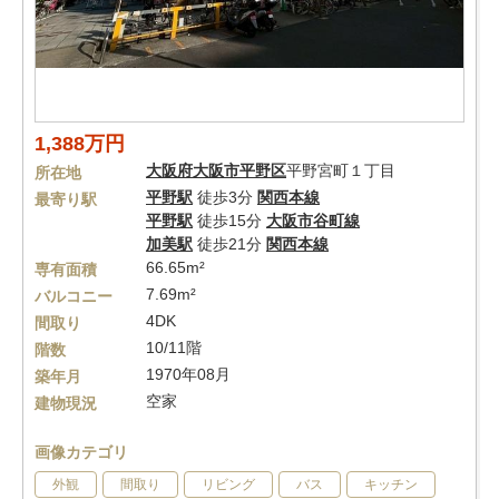
1,388万円
大阪府
大阪市平野区
平野宮町１丁目
所在地
平野駅
徒歩3分
関西本線
最寄り駅
平野駅
徒歩15分
大阪市谷町線
加美駅
徒歩21分
関西本線
66.65m²
専有面積
7.69m²
バルコニー
4DK
間取り
10/11階
階数
1970年08月
築年月
空家
建物現況
画像カテゴリ
外観
間取り
リビング
バス
キッチン