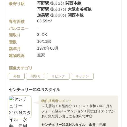
平野駅
徒歩2分
関西本線
最寄り駅
平野駅
徒歩17分
大阪市谷町線
加美駅
徒歩20分
関西本線
63.59m²
専有面積
-
バルコニー
3LDK
間取り
10/11階
階数
1970年08月
築年月
空家
建物現況
画像カテゴリ
外観
間取り
リビング
キッチン
センチュリー21G.Nスタイル
物件担当者コメント
～高層階１０階部分３ＬＤＫ！令和７年３月リ
フォーム済み♪～マンション１階にはイズミヤが
あり急な買い出しにも便利です◎
センチュリー21G.Nスタイル 永井 元樹