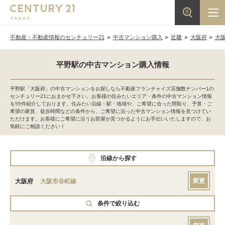
不動産・不動産情報のセンチュリー21
中古マンション購入
近畿
大阪府
大
平野駅の中古マンション購入情報
平野駅「大阪府」の中古マンションをお探しなら不動産フランチャイズ店舗数ナンバー1の
センチュリー21におまかせ下さい。お客様の住みたいエリア・条件の中古マンション情報
を55件紹介しております。住みたい沿線・駅・地域や、ご希望に合った間取り、予算・ご
希望の家賃、徒歩時間などの条件から、ご希望に沿った中古マンション情報を見つけてい
ただけます。お客様にご希望に沿うお部屋が見つかるようにお手伝いいたしますので、お
気軽にご相談ください！
沿線から探す
変更
大阪府
大阪市谷町線
条件で絞り込む