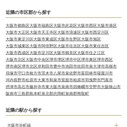
近隣の市区郡から探す
大阪市都島区
大阪市福島区
大阪市此花区
大阪市西区
大阪市港区
大阪市大正区
大阪市天王寺区
大阪市浪速区
大阪市西淀川区
大阪市東淀川区
大阪市東成区
大阪市生野区
大阪市旭区
大阪市城東区
大阪市阿倍野区
大阪市住吉区
大阪市東住吉区
大阪市西成区
大阪市淀川区
大阪市鶴見区
大阪市住之江区
大阪市北区
大阪市中央区
堺市堺区
堺市中区
堺市東区
堺市西区
堺市南区
堺市北区
岸和田市
豊中市
池田市
吹田市
泉大津市
高槻市
貝塚市
守口市
枚方市
茨木市
八尾市
泉佐野市
富田林市
寝屋川市
河内長野市
松原市
大東市
和泉市
箕面市
柏原市
羽曳野市
門真市
摂津市
高石市
藤井寺市
東大阪市
泉南市
四條畷市
交野市
大阪狭山市
阪南市
三島郡島本町
泉北郡忠岡町
泉南郡熊取町
近隣の駅から探す
大阪市谷町線