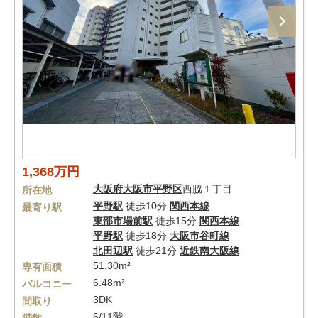
1,368万円
大阪府
大阪市平野区
西脇１丁目
所在地
平野駅
徒歩10分
関西本線
最寄り駅
東部市場前駅
徒歩15分
関西本線
平野駅
徒歩18分
大阪市谷町線
北田辺駅
徒歩21分
近鉄南大阪線
51.30m²
専有面積
6.48m²
バルコニー
3DK
間取り
6/11階