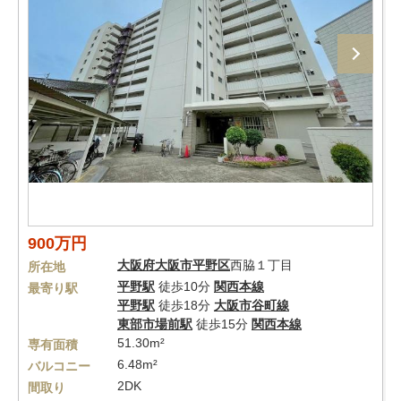
900万円
大阪府
大阪市平野区
西脇１丁目
所在地
平野駅
徒歩10分
関西本線
最寄り駅
平野駅
徒歩18分
大阪市谷町線
東部市場前駅
徒歩15分
関西本線
51.30m²
専有面積
6.48m²
バルコニー
2DK
間取り