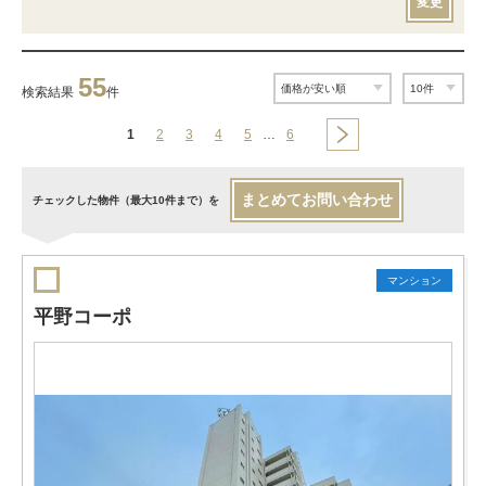
変更
55
検索結果
件
1
2
3
4
5
…
6
まとめてお問い合わせ
チェックした物件（最大10件まで）を
マンション
平野コーポ