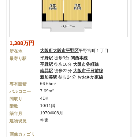
1,388万円
大阪府
大阪市平野区
平野宮町１丁目
所在地
平野駅
徒歩3分
関西本線
最寄り駅
平野駅
徒歩16分
大阪市谷町線
南巽駅
徒歩22分
大阪市千日前線
新加美駅
徒歩24分
おおさか東線
66.65m²
専有面積
7.69m²
バルコニー
4DK
間取り
10/11階
階数
1970年08月
築年月
空家
建物現況
画像カテゴリ