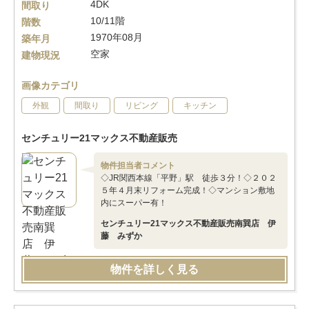
4DK
間取り
10/11階
階数
1970年08月
築年月
空家
建物現況
画像カテゴリ
外観
間取り
リビング
キッチン
センチュリー21マックス不動産販売
物件担当者コメント
◇JR関西本線「平野」駅 徒歩３分！◇２０２
５年４月末リフォーム完成！◇マンション敷地
内にスーパー有！
センチュリー21マックス不動産販売南巽店 伊
藤 みずか
物件を詳しく見る