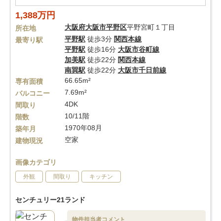
1,388万円
大阪府
大阪市平野区
平野宮町１丁目
所在地
平野駅
徒歩3分
関西本線
最寄り駅
平野駅
徒歩16分
大阪市谷町線
加美駅
徒歩22分
関西本線
南巽駅
徒歩22分
大阪市千日前線
66.65m²
専有面積
7.69m²
バルコニー
4DK
間取り
10/11階
階数
1970年08月
築年月
空家
建物現況
画像カテゴリ
外観
間取り
キッチン
センチュリー21ランド
物件担当者コメント