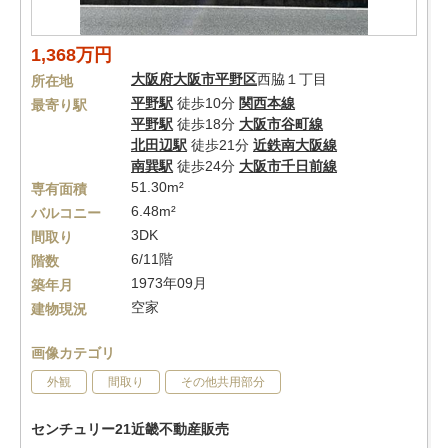
1,368万円
大阪府
大阪市平野区
西脇１丁目
所在地
平野駅
徒歩10分
関西本線
最寄り駅
平野駅
徒歩18分
大阪市谷町線
北田辺駅
徒歩21分
近鉄南大阪線
南巽駅
徒歩24分
大阪市千日前線
51.30m²
専有面積
6.48m²
バルコニー
3DK
間取り
6/11階
階数
1973年09月
築年月
空家
建物現況
画像カテゴリ
外観
間取り
その他共用部分
センチュリー21近畿不動産販売