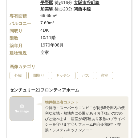
平野駅
徒歩16分
大阪市谷町線
加美駅
徒歩20分
関西本線
66.65m²
専有面積
7.69m²
バルコニー
4DK
間取り
10/11階
階数
1970年08月
築年月
空家
建物現況
画像カテゴリ
外観
間取り
キッチン
バス
寝室
センチュリー21フロンティアホーム
物件担当者コメント
◇特徴・スーパーやコンビニが徒歩5分圏内の便
利な立地・敷地内に公園がありお子様がのびの
びと遊べます・居室が4部屋あり家族のプライバ
シーを守ります◇リフォーム内容令和6年・交
換：システムキッチン／ユニ…