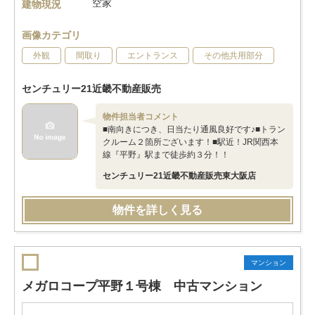
空家
建物現況
画像カテゴリ
外観
間取り
エントランス
その他共用部分
センチュリー21近畿不動産販売
物件担当者コメント
■南向きにつき、日当たり通風良好です♪■トラン
クルーム２箇所ございます！■駅近！JR関西本
線『平野』駅まで徒歩約３分！！
センチュリー21近畿不動産販売東大阪店
物件を詳しく見る
マンション
メガロコープ平野１号棟 中古マンション