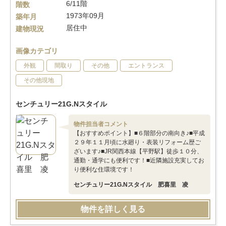
6/11階
階数
1973年09月
築年月
居住中
建物現況
画像カテゴリ
外観
間取り
その他
エントランス
その他現地
センチュリー21G.Nスタイル
物件担当者コメント
【おすすめポイント】■６階部分の南向き♪■平成
２９年１１月頃に水廻り・表装リフォーム歴ご
ざいます♪■JR関西本線【平野駅】徒歩１０分、
通勤・通学にも便利です！■近隣施設充実してお
り便利な住環境です！
センチュリー21G.Nスタイル 肥喜里 凌
物件を詳しく見る