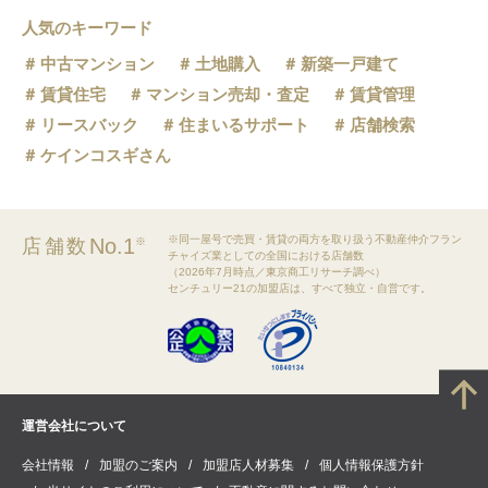
人気のキーワード
中古マンション
土地購入
新築一戸建て
賃貸住宅
マンション売却・査定
賃貸管理
リースバック
住まいるサポート
店舗検索
ケインコスギさん
※同一屋号で売買・賃貸の両方を取り扱う不動産仲介フラン
No.1
店舗数
※
チャイズ業としての全国における店舗数
（2026年7月時点／東京商工リサーチ調べ）
センチュリー21の加盟店は、すべて独立・自営です。
運営会社について
会社情報
加盟のご案内
加盟店人材募集
個人情報保護方針