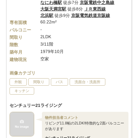
なにわ橋駅
徒歩7分
京阪電鉄中之島線
大阪天満宮駅
徒歩8分
ＪＲ東西線
北浜駅
徒歩9分
京阪電気鉄道京阪線
60.22m²
専有面積
-
バルコニー
2LDK
間取り
3/11階
階数
1979年10月
築年月
空家
建物現況
画像カテゴリ
外観
間取り
バス
洗面台・洗面所
キッチン
センチュリー21ライジング
物件担当者コメント
リビング11.8帖の2LDK!特徴的な2面バルコニー
があります