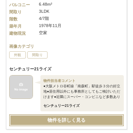
6.48m²
バルコニー
3LDK
間取り
4/7階
階数
1978年11月
築年月
空家
建物現況
画像カテゴリ
外観
間取り
センチュリー21ライズ
物件担当者コメント
●大阪メトロ谷町線「南森町」駅徒歩３分の好立
地●居住用以外にも事務所としてもご検討いただ
けます●近隣にスーパー・コンビニなど多数あり
センチュリー21ライズ
物件を詳しく見る