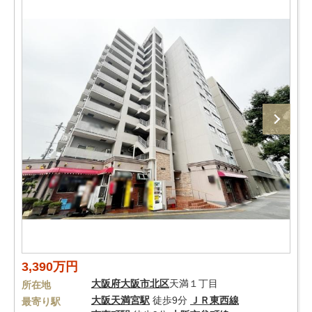
3,390万円
大阪府
大阪市北区
天満１丁目
所在地
大阪天満宮駅
徒歩9分
ＪＲ東西線
最寄り駅