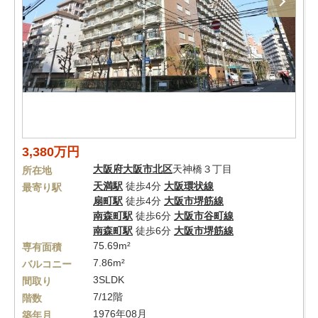
3,380万円
大阪府
大阪市北区
天神橋３丁目
所在地
天満駅
徒歩4分
大阪環状線
最寄り駅
扇町駅
徒歩4分
大阪市堺筋線
南森町駅
徒歩6分
大阪市谷町線
南森町駅
徒歩6分
大阪市堺筋線
75.69m²
専有面積
7.86m²
バルコニー
3SLDK
間取り
7/12階
階数
1976年08月
築年月