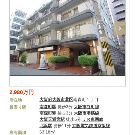
2,980万円
大阪府
大阪市北区
南森町１丁目
所在地
南森町駅
徒歩3分
大阪市谷町線
最寄り駅
南森町駅
徒歩3分
大阪市堺筋線
大阪天満宮駅
徒歩5分
ＪＲ東西線
北浜駅
徒歩11分
京阪電気鉄道京阪線
63.18m²
専有面積