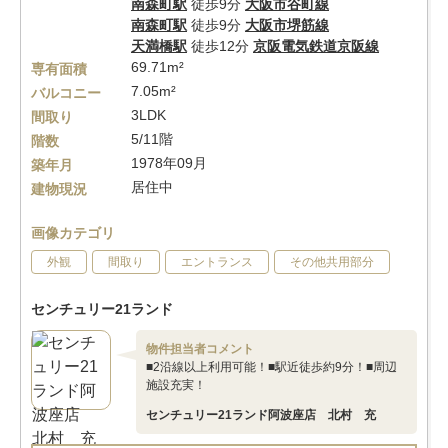
南森町駅
徒歩9分
大阪市谷町線
南森町駅
徒歩9分
大阪市堺筋線
天満橋駅
徒歩12分
京阪電気鉄道京阪線
69.71m²
専有面積
7.05m²
バルコニー
3LDK
間取り
5/11階
階数
1978年09月
築年月
居住中
建物現況
画像カテゴリ
外観
間取り
エントランス
その他共用部分
センチュリー21ランド
物件担当者コメント
■2沿線以上利用可能！■駅近徒歩約9分！■周辺
施設充実！
センチュリー21ランド阿波座店 北村 充