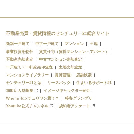
天神橋筋六丁目
中崎町
扇町
東梅田
南森町
南森町
不動産売買・賃貸情報のセンチュリー21総合サイト
北浜
天満橋
新築一戸建て
中古一戸建て
マンション
土地
事業投資用物件
堺筋本町
賃貸住宅（賃貸マンション・アパート）
谷町四丁目
不動産売却査定
中古マンション売却査定
長堀橋
谷町六丁目
一戸建て・一軒家売却査定
土地売却査定
マンションライブラリー
賃貸管理
店舗検索
センチュリー21とは
リースバック
住まいるサポート21
加盟店人材募集
イメージキャラクター紹介
Who is センチュリワン君！？
接客グランプリ
Youtube公式チャンネル
成約者アンケート