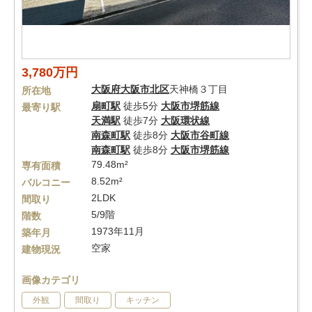
3,780万円
大阪府
大阪市北区
天神橋３丁目
所在地
扇町駅
徒歩5分
大阪市堺筋線
最寄り駅
天満駅
徒歩7分
大阪環状線
南森町駅
徒歩8分
大阪市谷町線
南森町駅
徒歩8分
大阪市堺筋線
79.48m²
専有面積
8.52m²
バルコニー
2LDK
間取り
5/9階
階数
1973年11月
築年月
空家
建物現況
画像カテゴリ
外観
間取り
キッチン