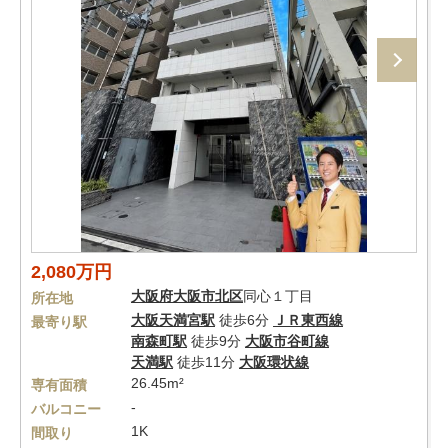
2,080万円
大阪府
大阪市北区
同心１丁目
所在地
大阪天満宮駅
徒歩6分
ＪＲ東西線
最寄り駅
南森町駅
徒歩9分
大阪市谷町線
天満駅
徒歩11分
大阪環状線
26.45m²
専有面積
-
バルコニー
1K
間取り