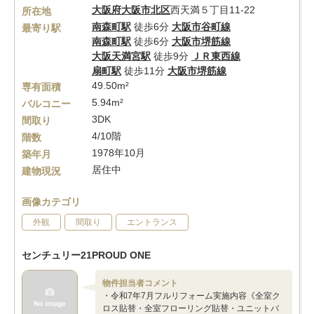
大阪府
大阪市北区
西天満５丁目11-22
所在地
南森町駅
徒歩6分
大阪市谷町線
最寄り駅
南森町駅
徒歩6分
大阪市堺筋線
大阪天満宮駅
徒歩9分
ＪＲ東西線
扇町駅
徒歩11分
大阪市堺筋線
49.50m²
専有面積
5.94m²
バルコニー
3DK
間取り
4/10階
階数
1978年10月
築年月
居住中
建物現況
画像カテゴリ
外観
間取り
エントランス
センチュリー21PROUD ONE
物件担当者コメント
・令和7年7月フルリフォーム実施内容《全室ク
ロス貼替・全室フローリング貼替・ユニットバ