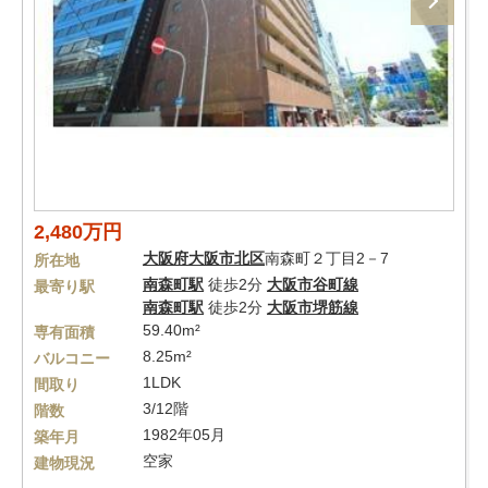
2,480万円
大阪府
大阪市北区
南森町２丁目2－7
所在地
南森町駅
徒歩2分
大阪市谷町線
最寄り駅
南森町駅
徒歩2分
大阪市堺筋線
59.40m²
専有面積
8.25m²
バルコニー
1LDK
間取り
3/12階
階数
1982年05月
築年月
空家
建物現況