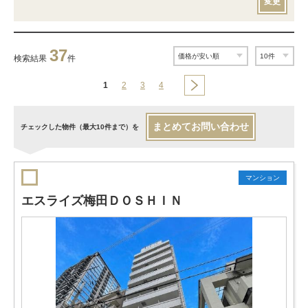
変更
37
検索結果
件
1
2
3
4
まとめてお問い合わせ
チェックした物件（最大10件まで）を
マンション
エスライズ梅田ＤＯＳＨＩＮ