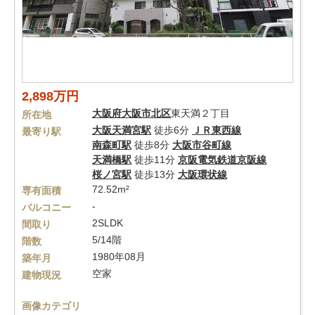
2,898万円
大阪府
大阪市北区
東天満２丁目
所在地
大阪天満宮駅
徒歩6分
ＪＲ東西線
最寄り駅
南森町駅
徒歩8分
大阪市谷町線
天満橋駅
徒歩11分
京阪電気鉄道京阪線
桜ノ宮駅
徒歩13分
大阪環状線
72.52m²
専有面積
-
バルコニー
2SLDK
間取り
5/14階
階数
1980年08月
築年月
空家
建物現況
画像カテゴリ