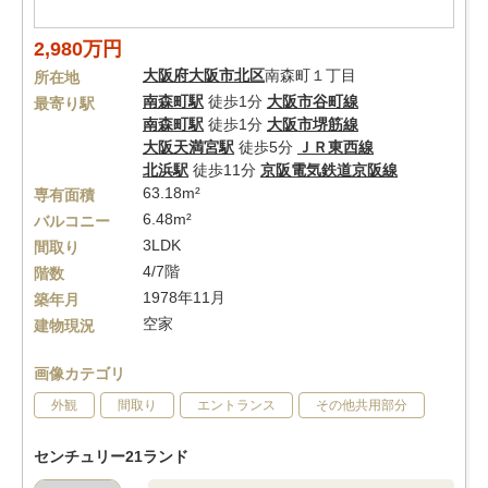
2,980万円
大阪府
大阪市北区
南森町１丁目
所在地
南森町駅
徒歩1分
大阪市谷町線
最寄り駅
南森町駅
徒歩1分
大阪市堺筋線
大阪天満宮駅
徒歩5分
ＪＲ東西線
北浜駅
徒歩11分
京阪電気鉄道京阪線
63.18m²
専有面積
6.48m²
バルコニー
3LDK
間取り
4/7階
階数
1978年11月
築年月
空家
建物現況
画像カテゴリ
外観
間取り
エントランス
その他共用部分
センチュリー21ランド