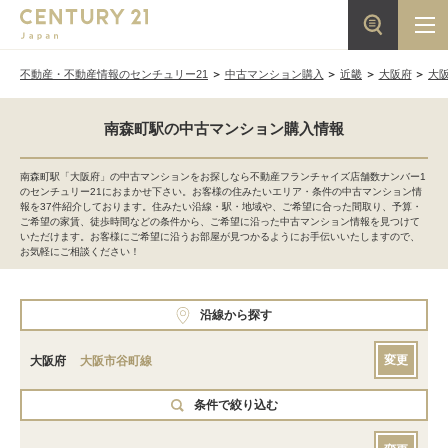
不動産・不動産情報のセンチュリー21
中古マンション購入
近畿
大阪府
大
南森町駅の中古マンション購入情報
南森町駅「大阪府」の中古マンションをお探しなら不動産フランチャイズ店舗数ナンバー1
のセンチュリー21におまかせ下さい。お客様の住みたいエリア・条件の中古マンション情
報を37件紹介しております。住みたい沿線・駅・地域や、ご希望に合った間取り、予算・
ご希望の家賃、徒歩時間などの条件から、ご希望に沿った中古マンション情報を見つけて
いただけます。お客様にご希望に沿うお部屋が見つかるようにお手伝いいたしますので、
お気軽にご相談ください！
沿線から探す
変更
大阪府
大阪市谷町線
条件で絞り込む