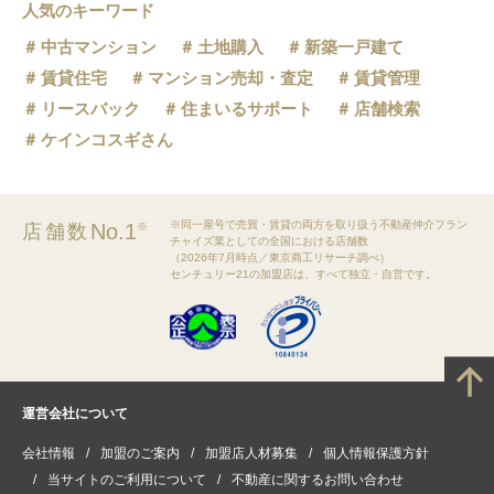
人気のキーワード
中古マンション
土地購入
新築一戸建て
賃貸住宅
マンション売却・査定
賃貸管理
リースバック
住まいるサポート
店舗検索
ケインコスギさん
※同一屋号で売買・賃貸の両方を取り扱う不動産仲介フラン
No.1
店舗数
※
チャイズ業としての全国における店舗数
（2026年7月時点／東京商工リサーチ調べ）
センチュリー21の加盟店は、すべて独立・自営です。
運営会社について
会社情報
加盟のご案内
加盟店人材募集
個人情報保護方針
当サイトのご利用について
不動産に関するお問い合わせ