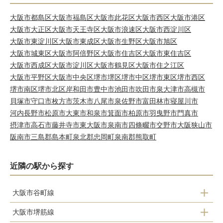
大阪市都島区
大阪市福島区
大阪市此花区
大阪市西区
大阪市港区
大阪市大正区
大阪市天王寺区
大阪市浪速区
大阪市西淀川区
大阪市東淀川区
大阪市東成区
大阪市生野区
大阪市旭区
大阪市城東区
大阪市阿倍野区
大阪市住吉区
大阪市東住吉区
大阪市西成区
大阪市淀川区
大阪市鶴見区
大阪市住之江区
大阪市平野区
大阪市中央区
堺市堺区
堺市中区
堺市東区
堺市西区
堺市南区
堺市北区
岸和田市
豊中市
池田市
吹田市
泉大津市
高槻市
貝塚市
守口市
枚方市
茨木市
八尾市
泉佐野市
富田林市
寝屋川市
河内長野市
松原市
大東市
和泉市
箕面市
柏原市
羽曳野市
門真市
摂津市
高石市
藤井寺市
東大阪市
泉南市
四條畷市
交野市
大阪狭山市
阪南市
三島郡島本町
泉北郡忠岡町
泉南郡熊取町
近隣の駅から探す
大阪市谷町線
大阪市堺筋線
天神橋筋六丁目