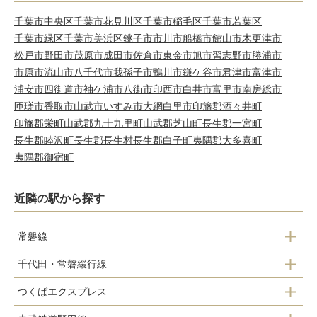
千葉市中央区
千葉市花見川区
千葉市稲毛区
千葉市若葉区
千葉市緑区
千葉市美浜区
銚子市
市川市
船橋市
館山市
木更津市
松戸市
野田市
茂原市
成田市
佐倉市
東金市
旭市
習志野市
勝浦市
市原市
流山市
八千代市
我孫子市
鴨川市
鎌ケ谷市
君津市
富津市
浦安市
四街道市
袖ケ浦市
八街市
印西市
白井市
富里市
南房総市
匝瑳市
香取市
山武市
いすみ市
大網白里市
印旛郡酒々井町
印旛郡栄町
山武郡九十九里町
山武郡芝山町
長生郡一宮町
長生郡睦沢町
長生郡長生村
長生郡白子町
夷隅郡大多喜町
夷隅郡御宿町
近隣の駅から探す
常磐線
千代田・常磐緩行線
柏駅
つくばエクスプレス
南柏駅