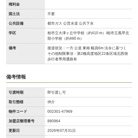
権利金
国土法
不要
公共設備
都市ガス 公営水道 公共下水
学区
柏市立大津ヶ丘中学校（約410 m）/柏市立風早北
部小学校（約490 m）
備考
接道状況：一方 公道 東南 幅員6m 法令に基づく
その他制限事項：第2種高度地区22条区域北西側
歩行者専用通路有
備考情報
引渡時期
即引渡し可
取引態様
仲介
物件コード
002301-47969
加盟店整理番号
880964
更新日
2026年07月31日