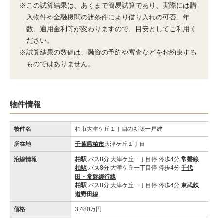
※この試算結果は、あくまで簡易試算であり、実際には購
入物件や金融機関の諸条件により借り入れの可否、年
数、適用金利等が変わりますので、目安としてご利用く
ださい。
※試算結果の数値は、融資の予約や審査などをお約束する
ものではありません。
物件情報
物件名
柏市大津ケ丘１丁目の新築一戸建
所在地
千葉県柏市
大津ケ丘１丁目
沿線情報
柏駅
バス8分 大津ケ丘一丁目停 停歩4分
常磐線
柏駅
バス8分 大津ケ丘一丁目停 停歩4分
千代
田・常磐緩行線
柏駅
バス8分 大津ケ丘一丁目停 停歩4分
東武鉄
道野田線
価格
3,480万円