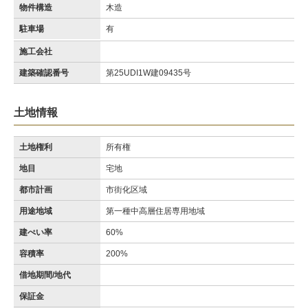
物件構造
木造
駐車場
有
施工会社
建築確認番号
第25UDI1W建09435号
土地情報
土地権利
所有権
地目
宅地
都市計画
市街化区域
用途地域
第一種中高層住居専用地域
建ぺい率
60%
容積率
200%
借地期間/地代
保証金