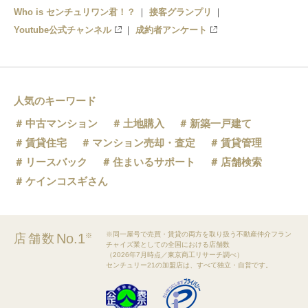
Who is センチュリワン君！？
接客グランプリ
Youtube公式チャンネル
成約者アンケート
人気のキーワード
中古マンション
土地購入
新築一戸建て
賃貸住宅
マンション売却・査定
賃貸管理
リースバック
住まいるサポート
店舗検索
ケインコスギさん
※同一屋号で売買・賃貸の両方を取り扱う不動産仲介フラン
No.1
店舗数
※
チャイズ業としての全国における店舗数
（2026年7月時点／東京商工リサーチ調べ）
センチュリー21の加盟店は、すべて独立・自営です。