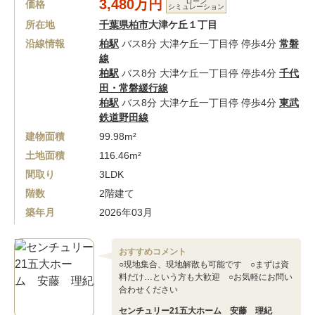
3,480万円
ローン
価格
シミュレーション
所在地
千葉県柏市
大津ケ丘１丁目
沿線情報
柏駅
バス8分 大津ケ丘一丁目停 停歩4分
常磐
線
柏駅
バス8分 大津ケ丘一丁目停 停歩4分
千代
田・常磐緩行線
柏駅
バス8分 大津ケ丘一丁目停 停歩4分
東武
鉄道野田線
建物面積
99.98m²
土地面積
116.46m²
間取り
3LDK
階数
2階建て
築年月
2026年03月
おすすめコメント
○現地集合、現地解散も可能です ○まずは資
料だけ…という方も大歓迎 ○お気軽にお問い
合わせください
センチュリー21五大ホーム 安藤 理紀