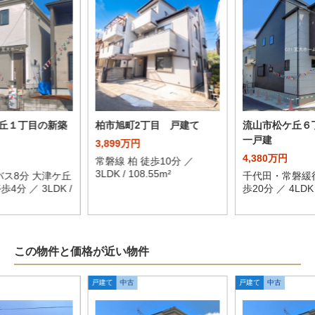
丘１丁目の新築
柏市旭町2丁目 戸建て
流山市松ケ丘６
一戸建
3,899万円
4,380万円
常磐線 柏 徒歩10分 ／
3LDK / 108.55m²
バス8分 大津ケ丘
千代田・常磐緩行
4分 ／ 3LDK /
歩20分 ／ 4LDK /
この物件と価格が近い物件
戸建て
中古
戸建て
中古