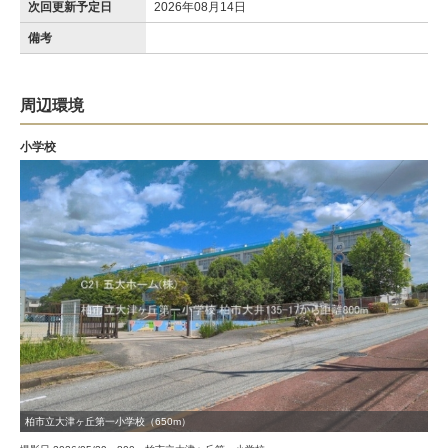
次回更新予定日
2026年08月14日
備考
周辺環境
小学校
柏市立大津ヶ丘第一小学校（650m）