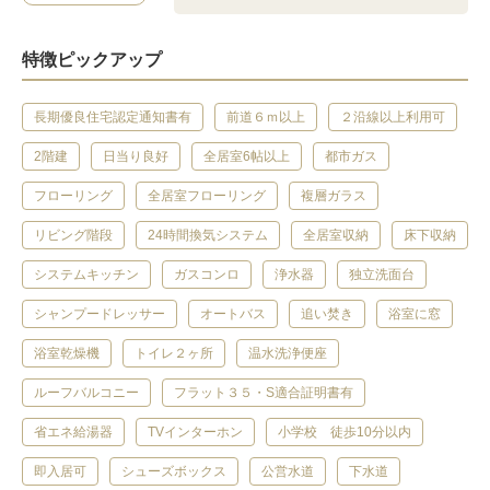
特徴ピックアップ
長期優良住宅認定通知書有
前道６ｍ以上
２沿線以上利用可
2階建
日当り良好
全居室6帖以上
都市ガス
フローリング
全居室フローリング
複層ガラス
リビング階段
24時間換気システム
全居室収納
床下収納
システムキッチン
ガスコンロ
浄水器
独立洗面台
シャンプードレッサー
オートバス
追い焚き
浴室に窓
浴室乾燥機
トイレ２ヶ所
温水洗浄便座
ルーフバルコニー
フラット３５・S適合証明書有
省エネ給湯器
TVインターホン
小学校 徒歩10分以内
即入居可
シューズボックス
公営水道
下水道