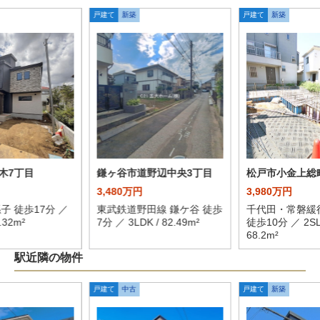
戸建て
新築
戸建て
新築
木7丁目
鎌ヶ谷市道野辺中央3丁目
松戸市小金上総
3,480万円
3,980万円
子 徒歩17分 ／
東武鉄道野田線 鎌ケ谷 徒歩
千代田・常磐緩
.32m²
7分 ／ 3LDK / 82.49m²
徒歩10分 ／ 2SL
68.2m²
駅近隣の物件
戸建て
中古
戸建て
新築