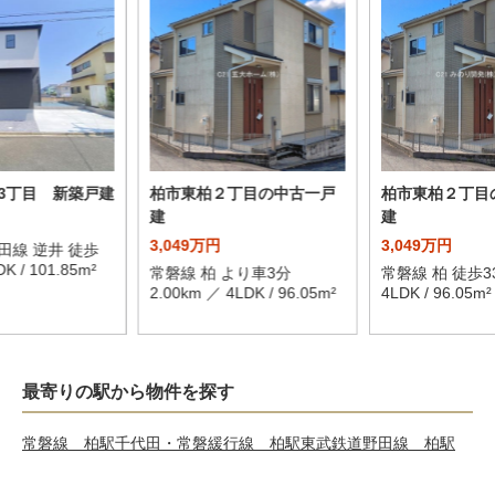
3丁目 新築戸建
柏市東柏２丁目の中古一戸
柏市東柏２丁目
建
建
3,049万円
3,049万円
田線 逆井 徒歩
K / 101.85m²
常磐線 柏 より車3分
常磐線 柏 徒歩3
2.00km ／ 4LDK / 96.05m²
4LDK / 96.05m²
最寄りの駅から物件を探す
常磐線 柏駅
千代田・常磐緩行線 柏駅
東武鉄道野田線 柏駅