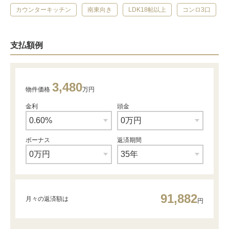
カウンターキッチン
南東向き
LDK18帖以上
コンロ3口
支払額例
3,480
物件価格
万円
金利
頭金
ボーナス
返済期間
91,882
月々の返済額は
円