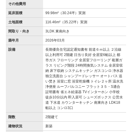
その他費用
延床面積
99.98m²（30.24坪）実測
土地面積
116.46m²（35.22坪）実測
間取り・向き
3LDK 東南向き
築年月
2026年03月
設備
長期優良住宅認定通知書有 前道６ｍ以上 ２沿線
以上利用可 2階建 日当り良好 全居室6帖以上 都
市ガス フローリング 全居室フローリング 複層ガ
ラス リビング階段 24時間換気システム 全居室収
納 床下収納 システムキッチン ガスコンロ 浄水器
独立洗面台 シャンプードレッサー オートバス 追
い焚き 浴室に窓 浴室乾燥機 トイレ２ヶ所 温水洗
浄便座 ルーフバルコニー フラット３５・S適合
証明書有 省エネ給湯器 TVインターホン 小学校
徒歩10分以内 即入居可 シューズボックス 公営水
道 下水道 カウンターキッチン 南東向き LDK18
帖以上 コンロ3口
階数
2階建て
建物状況
新築