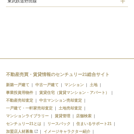
東武鉄道野田線
柏の葉キャンパス駅
柏駅
高柳駅
柏たなか駅
北柏駅
逆井駅
増尾駅
新柏駅
柏駅
不動産売買・賃貸情報のセンチュリー21総合サイト
豊四季駅
新築一戸建て
中古一戸建て
マンション
土地
事業投資用物件
賃貸住宅（賃貸マンション・アパート）
不動産売却査定
中古マンション売却査定
一戸建て・一軒家売却査定
土地売却査定
マンションライブラリー
賃貸管理
店舗検索
センチュリー21とは
リースバック
住まいるサポート21
加盟店人材募集
イメージキャラクター紹介