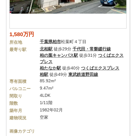
1,580万円
千葉県
柏市
松葉町４丁目
所在地
北柏駅
徒歩29分
千代田・常磐緩行線
最寄り駅
柏の葉キャンパス駅
徒歩31分
つくばエクス
プレス
柏たなか駅
徒歩40分
つくばエクスプレス
柏駅
徒歩49分
東武鉄道野田線
85.92m²
専有面積
9.47m²
バルコニー
4LDK
間取り
1/11階
階数
1982年02月
築年月
空家
建物現況
画像カテゴリ