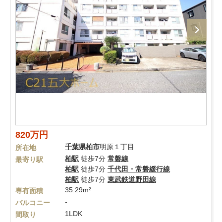
820万円
千葉県
柏市
明原１丁目
所在地
柏駅
徒歩7分
常磐線
最寄り駅
柏駅
徒歩7分
千代田・常磐緩行線
柏駅
徒歩7分
東武鉄道野田線
35.29m²
専有面積
-
バルコニー
1LDK
間取り