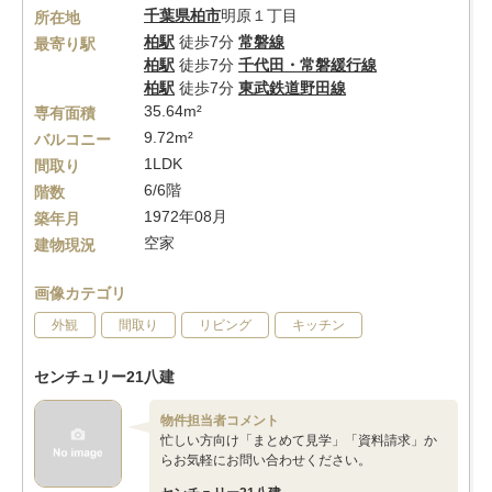
千葉県
柏市
明原１丁目
所在地
柏駅
徒歩7分
常磐線
最寄り駅
柏駅
徒歩7分
千代田・常磐緩行線
柏駅
徒歩7分
東武鉄道野田線
35.64m²
専有面積
9.72m²
バルコニー
1LDK
間取り
6/6階
階数
1972年08月
築年月
空家
建物現況
画像カテゴリ
外観
間取り
リビング
キッチン
センチュリー21八建
物件担当者コメント
忙しい方向け「まとめて見学」「資料請求」か
らお気軽にお問い合わせください。