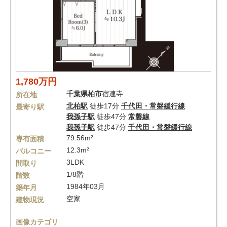
1,780万円
千葉県
柏市
宿連寺
所在地
北柏駅
徒歩17分
千代田・常磐緩行線
最寄り駅
我孫子駅
徒歩47分
常磐線
我孫子駅
徒歩47分
千代田・常磐緩行線
79.56m²
専有面積
12.3m²
バルコニー
3LDK
間取り
1/8階
階数
1984年03月
築年月
空家
建物現況
画像カテゴリ