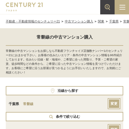
不動産・不動産情報のセンチュリー21
中古マンション購入
関東
千葉県
常
常磐線の中古マンション購入
常磐線の中古マンションをお探しなら不動産フランチャイズ店舗数ナンバー1のセンチュリ
ー21におまかせ下さい。お客様の住みたいエリア・条件の中古マンション情報を96件紹介
しております。住みたい沿線・駅・地域や、ご希望に合った間取り、予算・ご希望の家
賃、徒歩時間などの条件から、ご希望に沿った中古マンション情報を見つけていただけま
す。お客様にご希望に沿うお部屋が見つかるようにお手伝いいたしますので、お気軽にご
相談ください！
沿線から探す
変更
千葉県
常磐線
条件で絞り込む