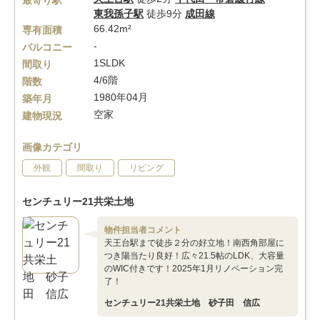
最寄り駅
東我孫子駅
徒歩9分
成田線
66.42m²
専有面積
-
バルコニー
1SLDK
間取り
4/6階
階数
1980年04月
築年月
空家
建物現況
画像カテゴリ
外観
間取り
リビング
センチュリー21共栄土地
物件担当者コメント
天王台駅まで徒歩２分の好立地！南西角部屋に
つき陽当たり良好！広々21.5帖のLDK、大容量
のWIC付きです！2025年1月リノベーション完
了！
センチュリー21共栄土地 砂子田 信広