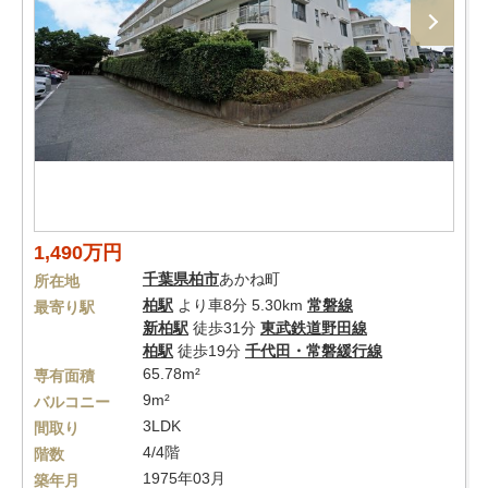
1,490万円
千葉県
柏市
あかね町
所在地
柏駅
より車8分 5.30km
常磐線
最寄り駅
新柏駅
徒歩31分
東武鉄道野田線
柏駅
徒歩19分
千代田・常磐緩行線
65.78m²
専有面積
9m²
バルコニー
3LDK
間取り
4/4階
階数
1975年03月
築年月