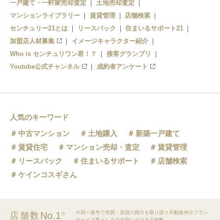
一戸建て・一軒家売却査定
土地売却査定
マンションライブラリー
賃貸管理
店舗検索
センチュリー21とは
リースバック
住まいるサポート21
加盟店人材募集
イメージキャラクター紹介
Who is センチュリワン君！？
接客グランプリ
Youtube公式チャンネル
成約者アンケート
人気のキーワード
中古マンション
土地購入
新築一戸建て
賃貸住宅
マンション売却・査定
賃貸管理
リースバック
住まいるサポート
店舗検索
ケインコスギさん
※同一屋号で売買・賃貸の両方を取り扱う不動産仲介フラン
No.1
店舗数
※
チャイズ業としての全国における店舗数