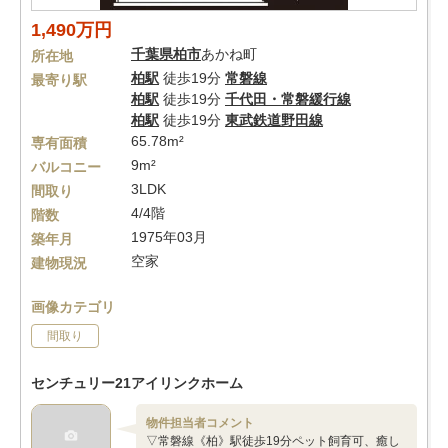
1,490万円
千葉県
柏市
あかね町
所在地
柏駅
徒歩19分
常磐線
最寄り駅
柏駅
徒歩19分
千代田・常磐緩行線
柏駅
徒歩19分
東武鉄道野田線
65.78m²
専有面積
9m²
バルコニー
3LDK
間取り
4/4階
階数
1975年03月
築年月
空家
建物現況
画像カテゴリ
間取り
センチュリー21アイリンクホーム
物件担当者コメント
▽常磐線《柏》駅徒歩19分ペット飼育可、癒し