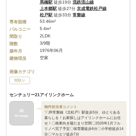
馬橋駅
徒歩19分
流鉄流山線
上本郷駅
徒歩27分
京成電鉄松戸線
松戸駅
徒歩33分
常磐線
53.46m²
専有面積
5.4m²
バルコニー
2LDK
間取り
3/9階
階数
1976年06月
築年月
空家
建物現況
画像カテゴリ
間取り
センチュリー21アイリンクホーム
物件担当者コメント
▽JR常磐線《北松戸》駅徒歩5分、ゆとりある
暮らしを！お家探しはアイリンクホームにお任
せ！〇南東向き陽だまり空間〇2026年1月フル
リノベ完了予定〇保育園徒歩6分〇小学校徒歩14
分〇マルエツ徒歩7分