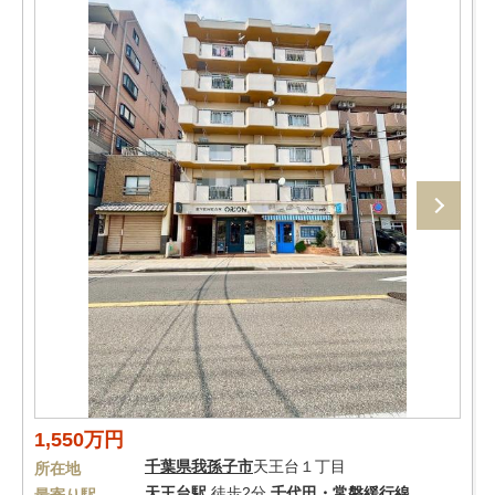
1,550万円
千葉県
我孫子市
天王台１丁目
所在地
天王台駅
徒歩2分
千代田・常磐緩行線