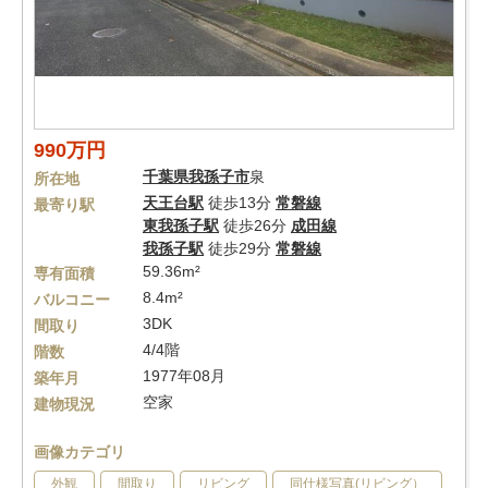
990万円
千葉県
我孫子市
泉
所在地
天王台駅
徒歩13分
常磐線
最寄り駅
東我孫子駅
徒歩26分
成田線
我孫子駅
徒歩29分
常磐線
59.36m²
専有面積
8.4m²
バルコニー
3DK
間取り
4/4階
階数
1977年08月
築年月
空家
建物現況
画像カテゴリ
外観
間取り
リビング
同仕様写真(リビング）