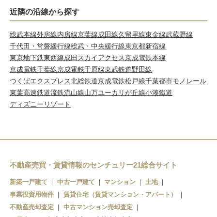
近隣の沿線から探す
総武本線
外房線
内房線
京葉線
成田線
久留里線
東金線
武蔵野線
千代田・常磐緩行線
総武・中央緩行線
東京都新宿線
東京地下鉄東西線
成田スカイアクセス
京成電鉄本線
京成電鉄千葉線
京成電鉄千原線
東武鉄道野田線
つくばエクスプレス
北総鉄道
京成電鉄松戸線
千葉都市モノレール
東葉高速鉄道
流鉄流山線
山万ユーカリが丘線
小湊鐵道
ディズニーリゾート
不動産売買・賃貸情報のセンチュリー21総合サイト
新築一戸建て
中古一戸建て
マンション
土地
事業投資用物件
賃貸住宅（賃貸マンション・アパート）
不動産売却査定
中古マンション売却査定