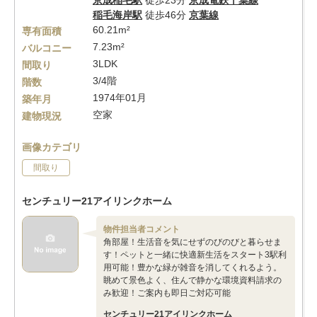
京成稲毛駅
徒歩23分
京成電鉄千葉線
稲毛海岸駅
徒歩46分
京葉線
60.21m²
専有面積
7.23m²
バルコニー
3LDK
間取り
3/4階
階数
1974年01月
築年月
空家
建物現況
画像カテゴリ
間取り
センチュリー21アイリンクホーム
物件担当者コメント
角部屋！生活音を気にせずのびのびと暮らせま
す！ペットと一緒に快適新生活をスタート3駅利
用可能！豊かな緑が雑音を消してくれるよう。
眺めて景色よく、住んで静かな環境資料請求の
み歓迎！ご案内も即日ご対応可能
センチュリー21アイリンクホーム