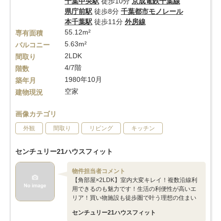
千葉中央駅
徒歩10分
京成電鉄千葉線
県庁前駅
徒歩8分
千葉都市モノレール
本千葉駅
徒歩11分
外房線
55.12m²
専有面積
5.63m²
バルコニー
2LDK
間取り
4/7階
階数
1980年10月
築年月
空家
建物現況
画像カテゴリ
外観
間取り
リビング
キッチン
センチュリー21ハウスフィット
物件担当者コメント
【角部屋×2LDK】室内大変キレイ！複数沿線利
用できるのも魅力です！生活の利便性が高いエ
リア！買い物施設も徒歩圏で叶う理想の住まい
センチュリー21ハウスフィット