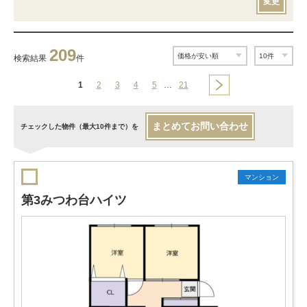
変更
209
検索結果
件
1
2
3
4
5
…
21
まとめてお問い合わせ
チェックした物件（最大10件まで）を
マンション
第3みつわ台ハイツ