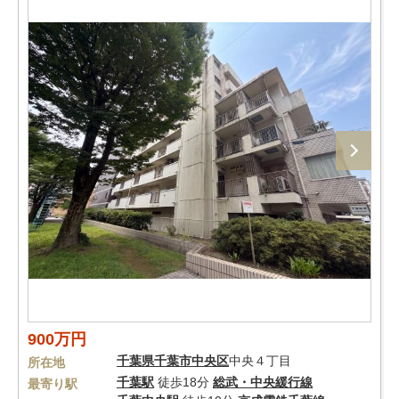
900万円
千葉県
千葉市中央区
中央４丁目
所在地
千葉駅
徒歩18分
総武・中央緩行線
最寄り駅