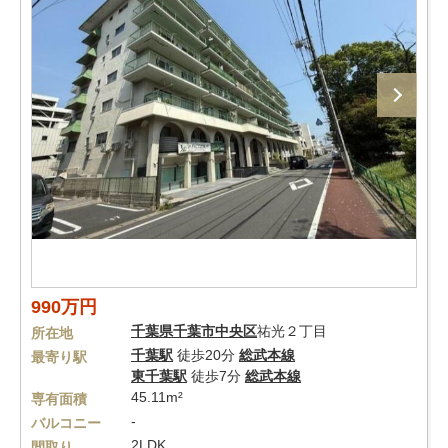
990万円
千葉県
千葉市中央区
祐光２丁目
所在地
千葉駅
徒歩20分
総武本線
最寄り駅
東千葉駅
徒歩7分
総武本線
45.11m²
専有面積
-
バルコニー
2LDK
間取り