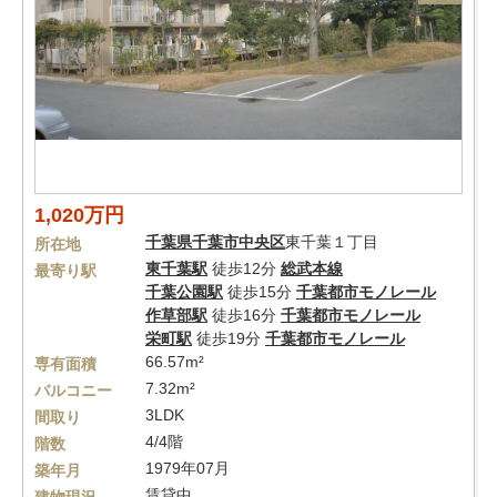
1,020万円
千葉県
千葉市中央区
東千葉１丁目
所在地
東千葉駅
徒歩12分
総武本線
最寄り駅
千葉公園駅
徒歩15分
千葉都市モノレール
作草部駅
徒歩16分
千葉都市モノレール
栄町駅
徒歩19分
千葉都市モノレール
66.57m²
専有面積
7.32m²
バルコニー
3LDK
間取り
4/4階
階数
1979年07月
築年月
賃貸中