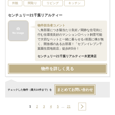
外観
間取り
リビング
キッチン
センチュリー21千葉リアルティー
物件担当者コメント
＼角部屋につき陽当たり良好／閑静な住宅街に
佇む住環境良好のマンション◎ペット飼育可能
で大切なペットと一緒に暮らせる♪前面に棟が無
く、開放感のあるお部屋！「セブンイレブン千
葉園生団地前店」徒歩約5分！
センチュリー21千葉リアルティー木更津店
物件を詳しく見る
まとめてお問い合わせ
チェックした物件（最大10件まで）を
1
2
3
4
5
…
21