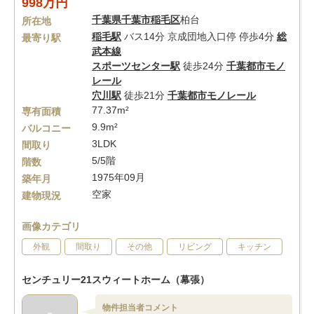
998万円
千葉県
千葉市稲毛区
柏台
所在地
稲毛駅
バス14分 京成団地入口停 停歩4分
総
最寄り駅
武本線
スポーツセンター駅
徒歩24分
千葉都市モノ
レール
穴川駅
徒歩21分
千葉都市モノレール
77.37m²
専有面積
9.9m²
バルコニー
3LDK
間取り
5/5階
階数
1975年09月
築年月
空家
建物現況
画像カテゴリ
外観
間取り
その他
リビング
キッチン
センチュリー21スウィートホーム（幕張）
物件担当者コメント