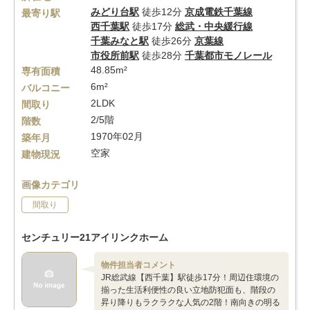
みどり台駅
徒歩12分
京成電鉄千葉線
最寄り駅
西千葉駅
徒歩17分
総武・中央緩行線
千葉みなと駅
徒歩26分
京葉線
市役所前駅
徒歩28分
千葉都市モノレール
48.85m²
専有面積
6m²
バルコニー
2LDK
間取り
2/5階
階数
1970年02月
築年月
空家
建物現況
画像カテゴリ
間取り
センチュリー21アイリンクホーム
物件担当者コメント
JR総武線【西千葉】駅徒歩17分！周辺住環境の
揃った生活利便性の良い立地防犯面も、階段の
昇り降りもラクラクな人気の2階！南向きの明る