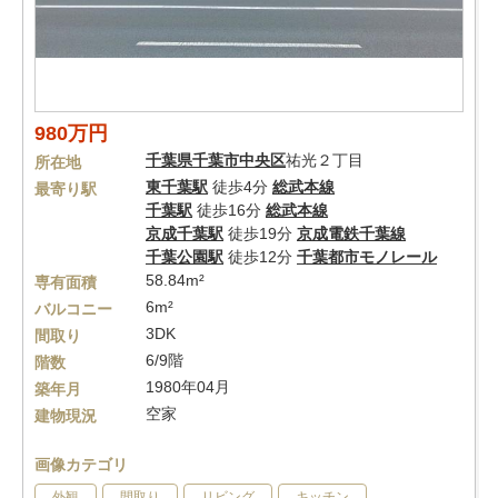
980万円
千葉県
千葉市中央区
祐光２丁目
所在地
東千葉駅
徒歩4分
総武本線
最寄り駅
千葉駅
徒歩16分
総武本線
京成千葉駅
徒歩19分
京成電鉄千葉線
千葉公園駅
徒歩12分
千葉都市モノレール
58.84m²
専有面積
6m²
バルコニー
3DK
間取り
6/9階
階数
1980年04月
築年月
空家
建物現況
画像カテゴリ
外観
間取り
リビング
キッチン