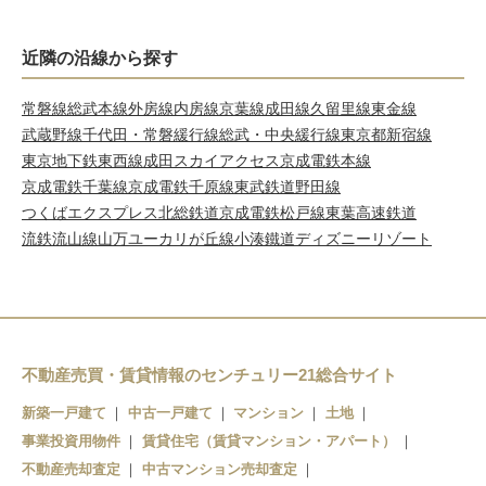
近隣の沿線から探す
常磐線
総武本線
外房線
内房線
京葉線
成田線
久留里線
東金線
武蔵野線
千代田・常磐緩行線
総武・中央緩行線
東京都新宿線
東京地下鉄東西線
成田スカイアクセス
京成電鉄本線
京成電鉄千葉線
京成電鉄千原線
東武鉄道野田線
つくばエクスプレス
北総鉄道
京成電鉄松戸線
東葉高速鉄道
流鉄流山線
山万ユーカリが丘線
小湊鐵道
ディズニーリゾート
不動産売買・賃貸情報のセンチュリー21総合サイト
新築一戸建て
中古一戸建て
マンション
土地
事業投資用物件
賃貸住宅（賃貸マンション・アパート）
不動産売却査定
中古マンション売却査定