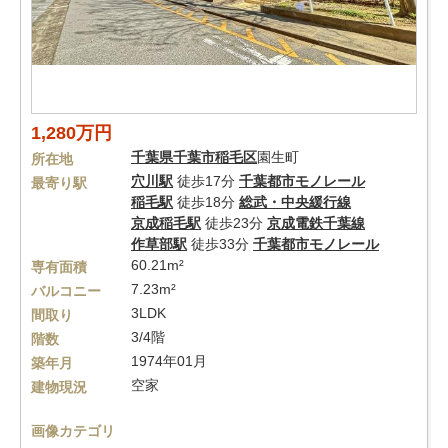
1,280万円
千葉県
千葉市稲毛区
園生町
所在地
穴川駅
徒歩17分
千葉都市モノレール
最寄り駅
稲毛駅
徒歩18分
総武・中央緩行線
京成稲毛駅
徒歩23分
京成電鉄千葉線
作草部駅
徒歩33分
千葉都市モノレール
60.21m²
専有面積
7.23m²
バルコニー
3LDK
間取り
3/4階
階数
1974年01月
築年月
空家
建物現況
画像カテゴリ