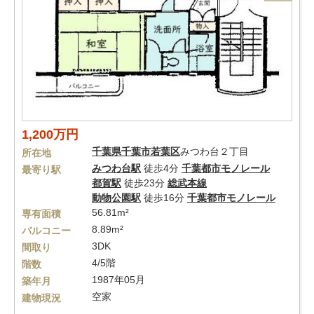
1,200万円
千葉県
千葉市若葉区
みつわ台２丁目
所在地
みつわ台駅
徒歩4分
千葉都市モノレール
最寄り駅
都賀駅
徒歩23分
総武本線
動物公園駅
徒歩16分
千葉都市モノレール
56.81m²
専有面積
8.89m²
バルコニー
3DK
間取り
4/5階
階数
1987年05月
築年月
空家
建物現況