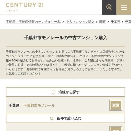
不動産・不動産情報のセンチュリー21
中古マンション購入
関東
千葉県
千
千葉都市モノレールの中古マンション購入
千葉都市モノレールの中古マンションをお探しなら不動産フランチャイズ店舗数ナンバー1
のセンチュリー21におまかせ下さい。お客様の住みたいエリア・条件の中古マンション情
報を209件紹介しております。住みたい沿線・駅・地域や、ご希望に合った間取り、予算・
ご希望の家賃、徒歩時間などの条件から、ご希望に沿った中古マンション情報を見つけて
いただけます。お客様にご希望に沿うお部屋が見つかるようにお手伝いいたしますので、
お気軽にご相談ください！
沿線から探す
変更
千葉県
千葉都市モノレール
条件で絞り込む