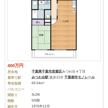
400万円
千葉県
千葉市若葉区
みつわ台４丁目
所在地
みつわ台駅
徒歩12分
千葉都市モノレール
最寄り駅
69.54m²
専有面積
-
バルコニー
3LDK
間取り
5/5階
階数
1976年12月
築年月