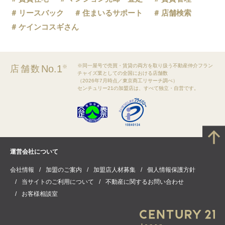
リースバック
住まいるサポート
店舗検索
ケインコスギさん
※同一屋号で売買・賃貸の両方を取り扱う不動産仲介フラン
No.1
店舗数
※
チャイズ業としての全国における店舗数
（2026年7月時点／東京商工リサーチ調べ）
センチュリー21の加盟店は、すべて独立・自営です。
運営会社について
会社情報
加盟のご案内
加盟店人材募集
個人情報保護方針
当サイトのご利用について
不動産に関するお問い合わせ
お客様相談室