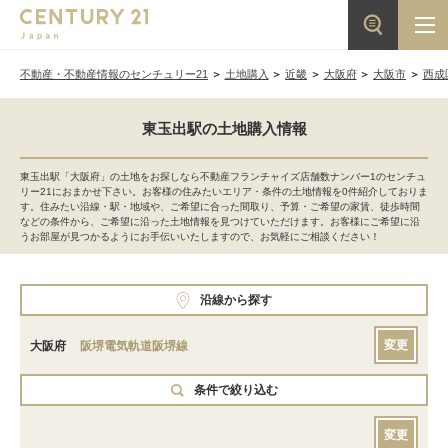
不動産・不動産情報のセンチュリー21
土地購入
近畿
大阪府
大阪市
西成
東玉出駅の土地購入情報
東玉出駅「大阪府」の土地をお探しなら不動産フランチャイズ店舗数ナンバー1のセンチュ
リー21におまかせ下さい。お客様の住みたいエリア・条件の土地情報を0件紹介しておりま
す。住みたい沿線・駅・地域や、ご希望に合った間取り、予算・ご希望の家賃、徒歩時間
などの条件から、ご希望に沿った土地情報を見つけていただけます。お客様にご希望に沿
うお部屋が見つかるようにお手伝いいたしますので、お気軽にご相談ください！
沿線から探す
変更
大阪府
阪堺電気軌道阪堺線
条件で絞り込む
変更