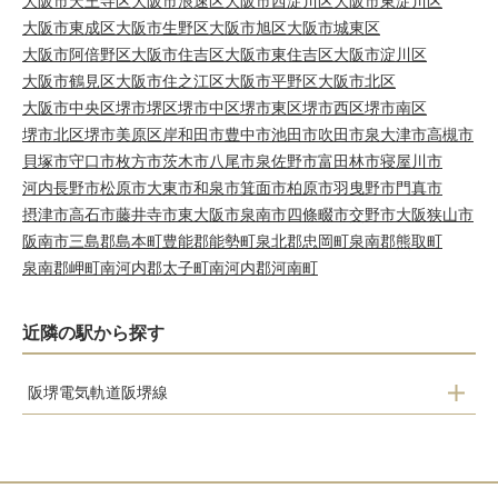
大阪市天王寺区
大阪市浪速区
大阪市西淀川区
大阪市東淀川区
大阪市東成区
大阪市生野区
大阪市旭区
大阪市城東区
大阪市阿倍野区
大阪市住吉区
大阪市東住吉区
大阪市淀川区
大阪市鶴見区
大阪市住之江区
大阪市平野区
大阪市北区
大阪市中央区
堺市堺区
堺市中区
堺市東区
堺市西区
堺市南区
堺市北区
堺市美原区
岸和田市
豊中市
池田市
吹田市
泉大津市
高槻市
貝塚市
守口市
枚方市
茨木市
八尾市
泉佐野市
富田林市
寝屋川市
河内長野市
松原市
大東市
和泉市
箕面市
柏原市
羽曳野市
門真市
摂津市
高石市
藤井寺市
東大阪市
泉南市
四條畷市
交野市
大阪狭山市
阪南市
三島郡島本町
豊能郡能勢町
泉北郡忠岡町
泉南郡熊取町
泉南郡岬町
南河内郡太子町
南河内郡河南町
近隣の駅から探す
阪堺電気軌道阪堺線
東湊
石津北
石津