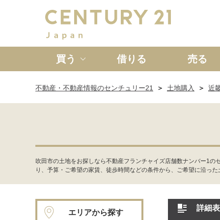
買う
借りる
売る
不動産・不動産情報のセンチュリー21
土地購入
近
新築一戸建て
中古一戸
吹田市の土地をお探しなら不動産フランチャイズ店舗数ナンバー1の
り、予算・ご希望の家賃、徒歩時間などの条件から、ご希望に沿った
詳細表
エリアから探す