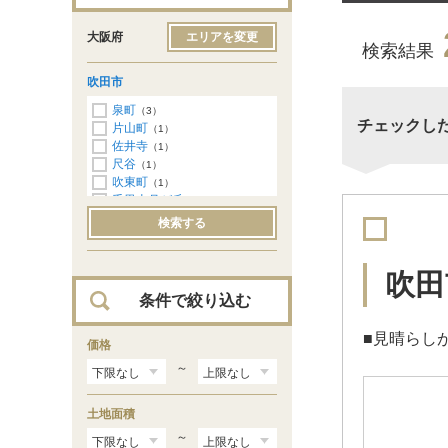
大阪府
エリアを変更
検索結果
吹田市
泉町
（3）
チェックし
片山町
（1）
佐井寺
（1）
尺谷
（1）
吹東町
（1）
千里山月が丘
（2）
千里山東
（1）
検索する
藤が丘町
（1）
藤白台
（2）
古江台
（1）
吹田
穂波町
（1）
条件で絞り込む
南吹田
（1）
山田西
（2）
■見晴らし
山手町
価格
（5）
五月が丘南
（1）
～
土地面積
～