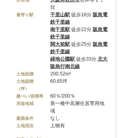
所在地
目
千里山駅
徒歩16分
阪急電
最寄り駅
鉄千里線
南千里駅
徒歩22分
阪急電
鉄千里線
関大前駅
徒歩25分
阪急電
鉄千里線
緑地公園駅
徒歩33分
北大
阪急行南北線
200.52m²
土地面積
60.65坪
土地面積
（坪）
60％/200％
建ぺい/容積率
第一種中高層住居専用地
用途地域
域
なし
建築条件
上物有
土地現況