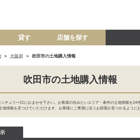
貸す
店舗を探す
畿
大阪府
吹田市の土地購入情報
建て
マンション
土地
事業投資用
吹田市の土地購入情報
センチュリー21におまかせ下さい。お客様の住みたいエリア・条件の土地情報を24
土地情報を見つけていただけます。お客様にご希望に沿うお部屋が見つかるように
示