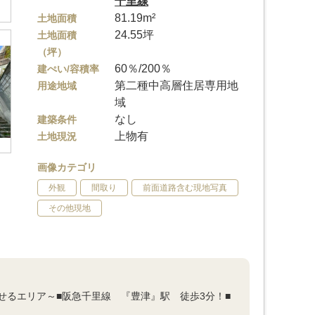
千里線
81.19m²
土地面積
24.55坪
土地面積
（坪）
60％/200％
建ぺい/容積率
第二種中高層住居専用地
用途地域
域
なし
建築条件
上物有
土地現況
画像カテゴリ
外観
間取り
前面道路含む現地写真
その他現地
せるエリア～■阪急千里線 『豊津』駅 徒歩3分！■