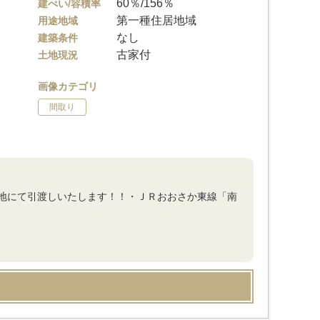
60％/156％
建ぺい/容積率
第一種住居地域
用途地域
なし
建築条件
古家付
土地現況
画像カテゴリ
間取り
地にて引渡しいたします！！・ＪＲおおさか東線「南