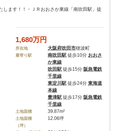
たします！！・ＪＲおおさか東線「南吹田駅」徒
1,680万円
大阪府
吹田市
穂波町
所在地
南吹田駅
徒歩10分
おおさ
最寄り駅
か東線
吹田駅
徒歩15分
阪急電鉄
千里線
東淀川駅
徒歩24分
東海道
本線
豊津駅
徒歩17分
阪急電鉄
千里線
39.87m²
土地面積
12.06坪
土地面積
（坪）