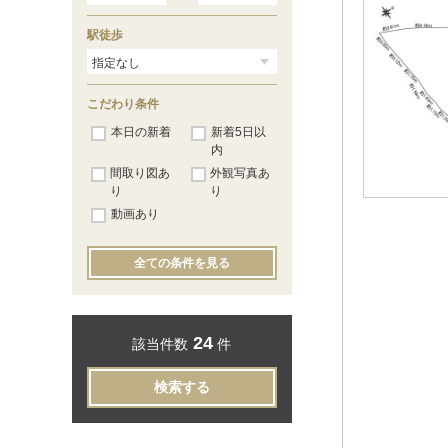
駅徒歩
こだわり条件
本日の新着
新着5日以
内
間取り図あ
外観写真あ
り
り
動画あり
全ての条件を見る
24
該当件数
件
検索する