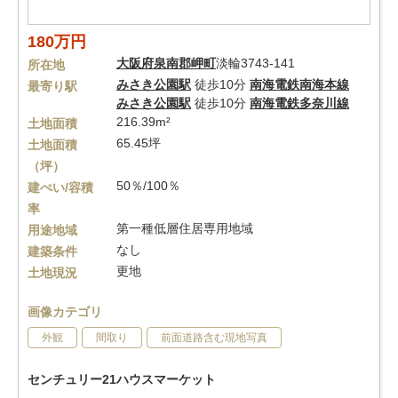
180万円
大阪府
泉南郡岬町
淡輪3743-141
所在地
みさき公園駅
徒歩10分
南海電鉄南海本線
最寄り駅
みさき公園駅
徒歩10分
南海電鉄多奈川線
216.39m²
土地面積
65.45坪
土地面積
（坪）
50％/100％
建ぺい/容積
率
第一種低層住居専用地域
用途地域
なし
建築条件
更地
土地現況
画像カテゴリ
外観
間取り
前面道路含む現地写真
センチュリー21ハウスマーケット