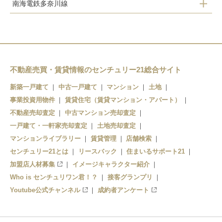
南海電鉄多奈川線
淡輪駅
みさき公園駅
みさき公園駅
深日町駅
孝子駅
深日港駅
不動産売買・賃貸情報のセンチュリー21総合サイト
新築一戸建て
中古一戸建て
マンション
土地
多奈川駅
事業投資用物件
賃貸住宅（賃貸マンション・アパート）
不動産売却査定
中古マンション売却査定
一戸建て・一軒家売却査定
土地売却査定
マンションライブラリー
賃貸管理
店舗検索
センチュリー21とは
リースバック
住まいるサポート21
加盟店人材募集
イメージキャラクター紹介
Who is センチュリワン君！？
接客グランプリ
Youtube公式チャンネル
成約者アンケート