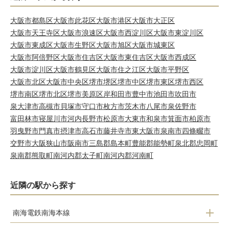
大阪市都島区
大阪市此花区
大阪市港区
大阪市大正区
大阪市天王寺区
大阪市浪速区
大阪市西淀川区
大阪市東淀川区
大阪市東成区
大阪市生野区
大阪市旭区
大阪市城東区
大阪市阿倍野区
大阪市住吉区
大阪市東住吉区
大阪市西成区
大阪市淀川区
大阪市鶴見区
大阪市住之江区
大阪市平野区
大阪市北区
大阪市中央区
堺市堺区
堺市中区
堺市東区
堺市西区
堺市南区
堺市北区
堺市美原区
岸和田市
豊中市
池田市
吹田市
泉大津市
高槻市
貝塚市
守口市
枚方市
茨木市
八尾市
泉佐野市
富田林市
寝屋川市
河内長野市
松原市
大東市
和泉市
箕面市
柏原市
羽曳野市
門真市
摂津市
高石市
藤井寺市
東大阪市
泉南市
四條畷市
交野市
大阪狭山市
阪南市
三島郡島本町
豊能郡能勢町
泉北郡忠岡町
泉南郡熊取町
南河内郡太子町
南河内郡河南町
近隣の駅から探す
南海電鉄南海本線