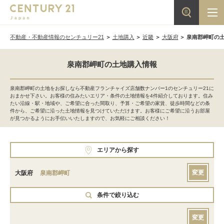
不動産・不動産情報のセンチュリー21
土地購入
近畿
大阪府
泉南郡岬町の
泉南郡岬町の土地購入情報
泉南郡岬町の土地をお探しなら不動産フランチャイズ店舗数ナンバー1のセンチュリー21に
おまかせ下さい。お客様の住みたいエリア・条件の土地情報を4件紹介しております。住み
たい沿線・駅・地域や、ご希望に合った間取り、予算・ご希望の家賃、徒歩時間などの条
件から、ご希望に沿った土地情報を見つけていただけます。お客様にご希望に沿うお部屋
が見つかるようにお手伝いいたしますので、お気軽にご相談ください！
エリアから探す
変更
大阪府
泉南郡岬町
条件で絞り込む
変更