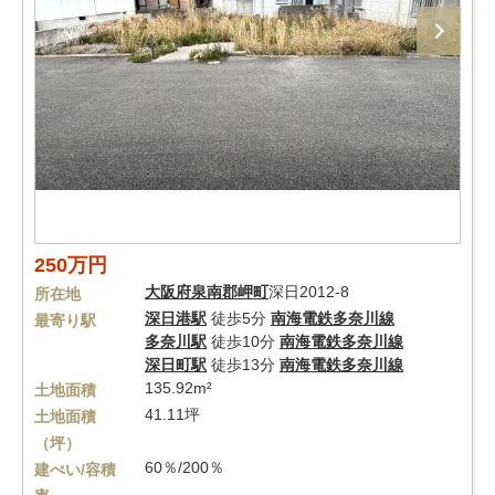
250万円
大阪府
泉南郡岬町
深日2012-8
所在地
深日港駅
徒歩5分
南海電鉄多奈川線
最寄り駅
多奈川駅
徒歩10分
南海電鉄多奈川線
深日町駅
徒歩13分
南海電鉄多奈川線
135.92m²
土地面積
41.11坪
土地面積
（坪）
60％/200％
建ぺい/容積