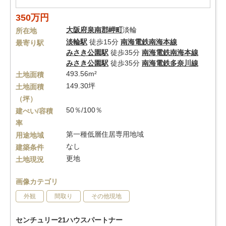
350万円
大阪府
泉南郡岬町
淡輪
所在地
淡輪駅
徒歩15分
南海電鉄南海本線
最寄り駅
みさき公園駅
徒歩35分
南海電鉄南海本線
みさき公園駅
徒歩35分
南海電鉄多奈川線
493.56m²
土地面積
149.30坪
土地面積
（坪）
50％/100％
建ぺい/容積
率
第一種低層住居専用地域
用途地域
なし
建築条件
更地
土地現況
画像カテゴリ
外観
間取り
その他現地
センチュリー21ハウスパートナー