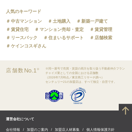
人気のキーワード
中古マンション
土地購入
新築一戸建て
賃貸住宅
マンション売却・査定
賃貸管理
リースバック
住まいるサポート
店舗検索
ケインコスギさん
※同一屋号で売買・賃貸の両方を取り扱う不動産仲介フラン
No.1
店舗数
※
チャイズ業としての全国における店舗数
（2026年7月時点／東京商工リサーチ調べ）
センチュリー21の加盟店は、すべて独立・自営です。
運営会社について
会社情報
加盟のご案内
加盟店人材募集
個人情報保護方針