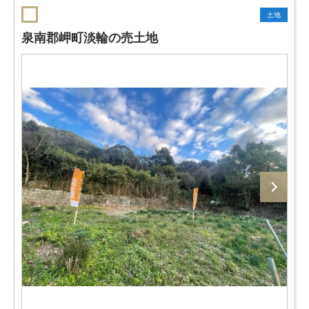
土地
泉南郡岬町淡輪の売土地