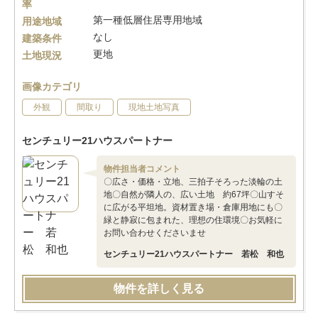
率
第一種低層住居専用地域
用途地域
なし
建築条件
更地
土地現況
画像カテゴリ
外観
間取り
現地土地写真
センチュリー21ハウスパートナー
物件担当者コメント
〇広さ・価格・立地、三拍子そろった淡輪の土
地〇自然が隣人の、広い土地 約67坪〇山すそ
に広がる平坦地。資材置き場・倉庫用地にも〇
緑と静寂に包まれた、理想の住環境〇お気軽に
お問い合わせくださいませ
センチュリー21ハウスパートナー 若松 和也
物件を詳しく見る