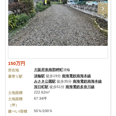
150万円
大阪府
泉南郡岬町
淡輪
所在地
淡輪駅
徒歩19分
南海電鉄南海本線
最寄り駅
みさき公園駅
徒歩35分
南海電鉄南海本線
深日町駅
徒歩51分
南海電鉄多奈川線
222.62m²
土地面積
67.34坪
土地面積
（坪）
50％/100％
建ぺい/容積