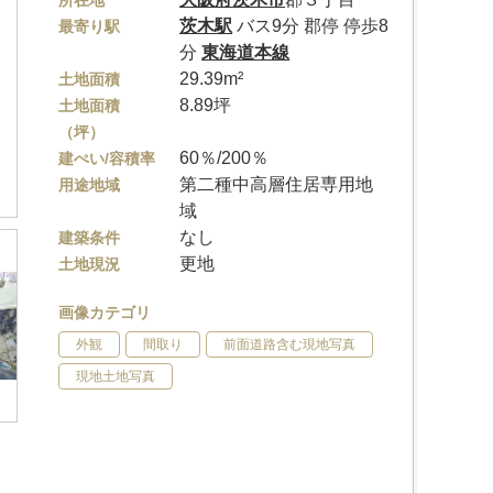
所在地
茨木駅
バス9分 郡停 停歩8
最寄り駅
分
東海道本線
29.39m²
土地面積
8.89坪
土地面積
（坪）
60％/200％
建ぺい/容積率
第二種中高層住居専用地
用途地域
域
なし
建築条件
更地
土地現況
画像カテゴリ
外観
間取り
前面道路含む現地写真
現地土地写真