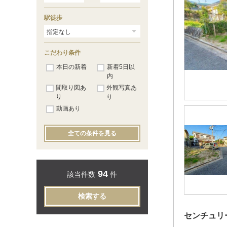
西太田町
（1）
西河原
（2）
駅徒歩
西福井
（1）
橋の内
（2）
東太田
（2）
三島丘
（3）
こだわり条件
水尾
（3）
南安威
本日の新着
（3）
新着5日以
南春日丘
（7）
内
南目垣
（1）
間取り図あ
外観写真あ
耳原
（6）
り
り
目垣
（1）
動画あり
山手台
（1）
若園町
（3）
彩都やまぶき
（1）
全ての条件を見る
94
該当件数
件
検索する
センチュリ