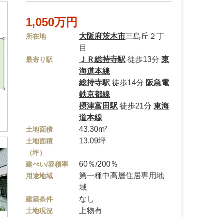
1,050万円
大阪府
茨木市
三島丘２丁
所在地
目
ＪＲ総持寺駅
徒歩13分
東
最寄り駅
海道本線
総持寺駅
徒歩14分
阪急電
鉄京都線
摂津富田駅
徒歩21分
東海
道本線
43.30m²
土地面積
13.09坪
土地面積
（坪）
60％/200％
建ぺい/容積率
第一種中高層住居専用地
用途地域
域
なし
建築条件
上物有
土地現況