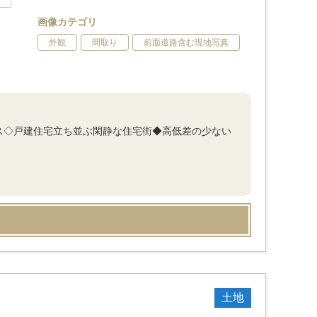
画像カテゴリ
外観
間取り
前面道路含む現地写真
ス◇戸建住宅立ち並ぶ閑静な住宅街◆高低差の少ない
土地