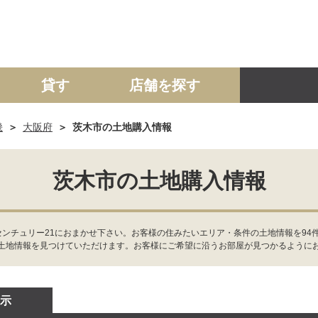
貸す
店舗を探す
畿
大阪府
茨木市の土地購入情報
建て
マンション
土地
事業投資用
茨木市の土地購入情報
センチュリー21におまかせ下さい。お客様の住みたいエリア・条件の土地情報を94
土地情報を見つけていただけます。お客様にご希望に沿うお部屋が見つかるように
示