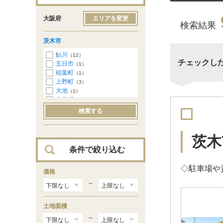
大阪府
エリアを変更
検索結果
茨木市
鮎川
（12）
チェックし
五日市
（1）
稲葉町
（1）
上野町
（3）
大池
（1）
大住町
（1）
太田
（2）
検索する
上穂積
（1）
北春日丘
（14）
郡
（1）
茨木
郡山
（4）
条件で絞り込む
下中条町
（2）
宿久庄
（1）
◇駐車場や
白川
価格
（3）
新堂
（1）
～
総持寺
（2）
玉島台
（1）
土地面積
玉瀬町
（5）
西安威
（1）
～