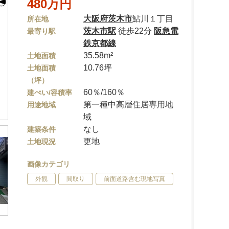
480万円
大阪府
茨木市
鮎川１丁目
所在地
茨木市駅
徒歩22分
阪急電
最寄り駅
鉄京都線
35.58m²
土地面積
10.76坪
土地面積
（坪）
60％/160％
建ぺい/容積率
第一種中高層住居専用地
用途地域
域
なし
建築条件
更地
土地現況
画像カテゴリ
外観
間取り
前面道路含む現地写真