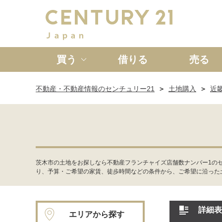
買う
借りる
売る
不動産・不動産情報のセンチュリー21
土地購入
近
新築一戸建て
中古一戸
茨木市の土地をお探しなら不動産フランチャイズ店舗数ナンバー1の
り、予算・ご希望の家賃、徒歩時間などの条件から、ご希望に沿った
詳細表
エリアから探す