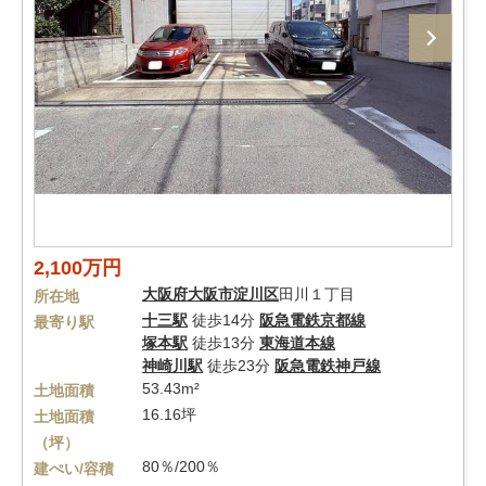
2,100万円
大阪府
大阪市淀川区
田川１丁目
所在地
十三駅
徒歩14分
阪急電鉄京都線
最寄り駅
塚本駅
徒歩13分
東海道本線
神崎川駅
徒歩23分
阪急電鉄神戸線
53.43m²
土地面積
16.16坪
土地面積
（坪）
80％/200％
建ぺい/容積