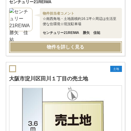
センチュリー21REIWA
物件担当者コメント
☆南西角地・土地面積約16.1坪☆周辺は生活至
便な住環境☆現況駐車場
センチュリー21REIWA 勝矢 佳祐
物件を詳しく見る
土地
大阪市淀川区田川１丁目の売土地