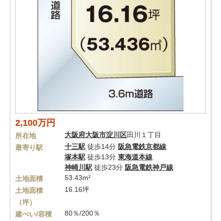
2,100万円
大阪府
大阪市淀川区
田川１丁目
所在地
十三駅
徒歩14分
阪急電鉄京都線
最寄り駅
塚本駅
徒歩13分
東海道本線
神崎川駅
徒歩23分
阪急電鉄神戸線
53.43m²
土地面積
16.16坪
土地面積
（坪）
80％/200％
建ぺい/容積