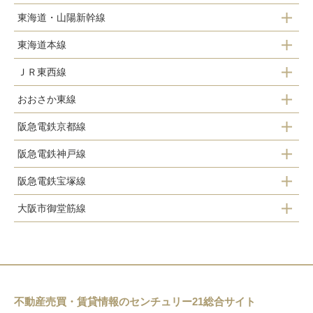
東海道・山陽新幹線
新大阪駅
東海道本線
新大阪駅
ＪＲ東西線
東淀川駅
おおさか東線
加島駅
新大阪駅
阪急電鉄京都線
新大阪駅
塚本駅
阪急電鉄神戸線
南方駅
阪急電鉄宝塚線
十三駅
十三駅
大阪市御堂筋線
十三駅
神崎川駅
東三国駅
三国駅
新大阪駅
西中島南方駅
不動産売買・賃貸情報のセンチュリー21総合サイト