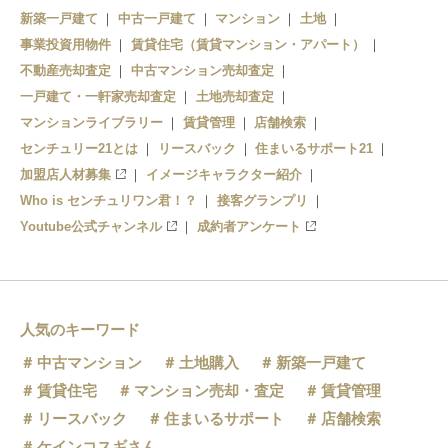
新築一戸建て
中古一戸建て
マンション
土地
事業投資用物件
賃貸住宅（賃貸マンション・アパート）
不動産売却査定
中古マンション売却査定
一戸建て・一軒家売却査定
土地売却査定
マンションライブラリー
賃貸管理
店舗検索
センチュリー21とは
リースバック
住まいるサポート21
加盟店人材募集
イメージキャラクター紹介
Who is センチュリワン君！？
接客グランプリ
Youtube公式チャンネル
成約者アンケート
人気のキーワード
中古マンション
土地購入
新築一戸建て
賃貸住宅
マンション売却・査定
賃貸管理
リースバック
住まいるサポート
店舗検索
ケインコスギさん