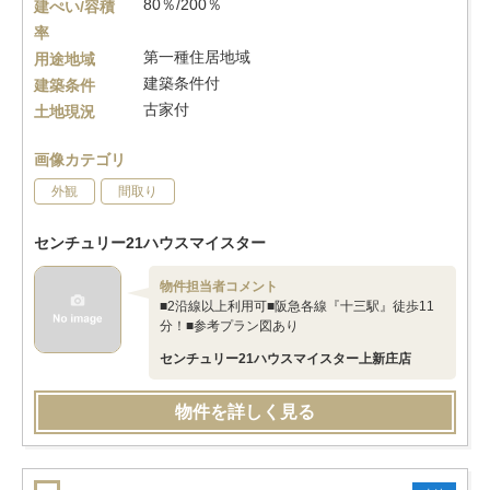
80％/200％
建ぺい/容積
率
第一種住居地域
用途地域
建築条件付
建築条件
古家付
土地現況
画像カテゴリ
外観
間取り
センチュリー21ハウスマイスター
物件担当者コメント
■2沿線以上利用可■阪急各線『十三駅』徒歩11
分！■参考プラン図あり
センチュリー21ハウスマイスター上新庄店
物件を詳しく見る