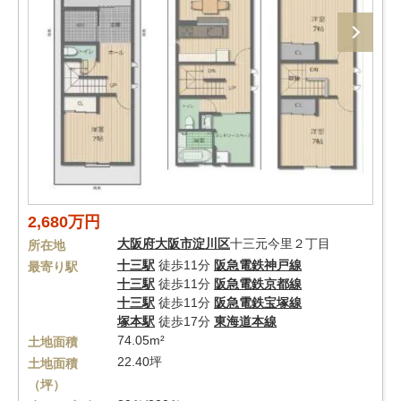
2,680万円
大阪府
大阪市淀川区
十三元今里２丁目
所在地
十三駅
徒歩11分
阪急電鉄神戸線
最寄り駅
十三駅
徒歩11分
阪急電鉄京都線
十三駅
徒歩11分
阪急電鉄宝塚線
塚本駅
徒歩17分
東海道本線
74.05m²
土地面積
22.40坪
土地面積
（坪）