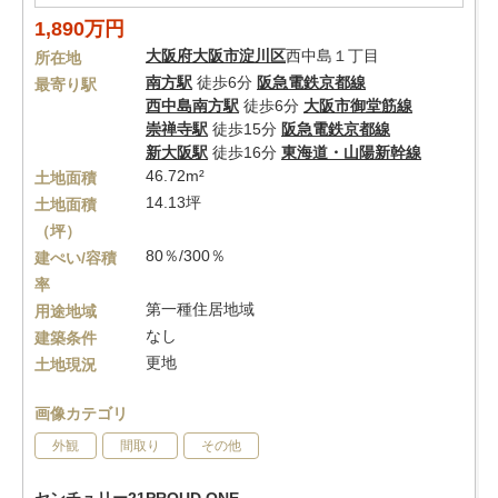
1,890万円
大阪府
大阪市淀川区
西中島１丁目
所在地
南方駅
徒歩6分
阪急電鉄京都線
最寄り駅
西中島南方駅
徒歩6分
大阪市御堂筋線
崇禅寺駅
徒歩15分
阪急電鉄京都線
新大阪駅
徒歩16分
東海道・山陽新幹線
46.72m²
土地面積
14.13坪
土地面積
（坪）
80％/300％
建ぺい/容積
率
第一種住居地域
用途地域
なし
建築条件
更地
土地現況
画像カテゴリ
外観
間取り
その他