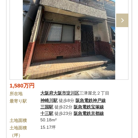
1,580万円
大阪府
大阪市淀川区
三津屋北２丁目
所在地
神崎川駅
徒歩8分
阪急電鉄神戸線
最寄り駅
三国駅
徒歩22分
阪急電鉄宝塚線
十三駅
徒歩23分
阪急電鉄京都線
50.18m²
土地面積
15.17坪
土地面積
（坪）