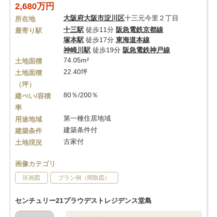
2,680万円
大阪府
大阪市淀川区
十三元今里２丁目
所在地
十三駅
徒歩11分
阪急電鉄京都線
最寄り駅
塚本駅
徒歩17分
東海道本線
神崎川駅
徒歩19分
阪急電鉄神戸線
74.05m²
土地面積
22.40坪
土地面積
（坪）
80％/200％
建ぺい/容積
率
第一種住居地域
用途地域
建築条件付
建築条件
古家付
土地現況
画像カテゴリ
区画図
プラン例（間取図）
センチュリー21プラウデストレジデンス堂島