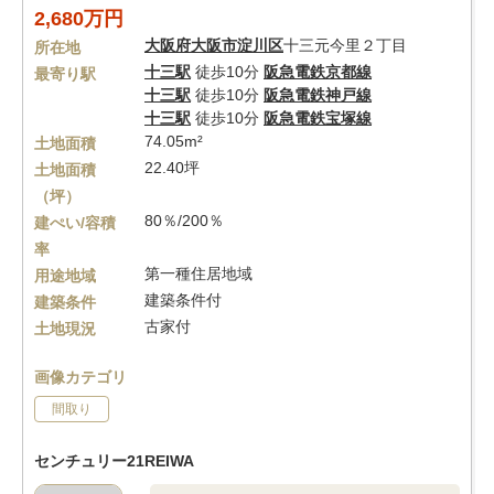
2,680万円
大阪府
大阪市淀川区
十三元今里２丁目
所在地
十三駅
徒歩10分
阪急電鉄京都線
最寄り駅
十三駅
徒歩10分
阪急電鉄神戸線
十三駅
徒歩10分
阪急電鉄宝塚線
74.05m²
土地面積
22.40坪
土地面積
（坪）
80％/200％
建ぺい/容積
率
第一種住居地域
用途地域
建築条件付
建築条件
古家付
土地現況
画像カテゴリ
間取り
センチュリー21REIWA