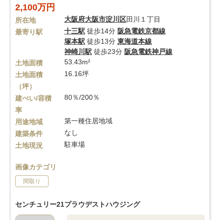
2,100万円
大阪府
大阪市淀川区
田川１丁目
所在地
十三駅
徒歩14分
阪急電鉄京都線
最寄り駅
塚本駅
徒歩13分
東海道本線
神崎川駅
徒歩23分
阪急電鉄神戸線
53.43m²
土地面積
16.16坪
土地面積
（坪）
80％/200％
建ぺい/容積
率
第一種住居地域
用途地域
なし
建築条件
駐車場
土地現況
画像カテゴリ
間取り
センチュリー21プラウデストハウジング