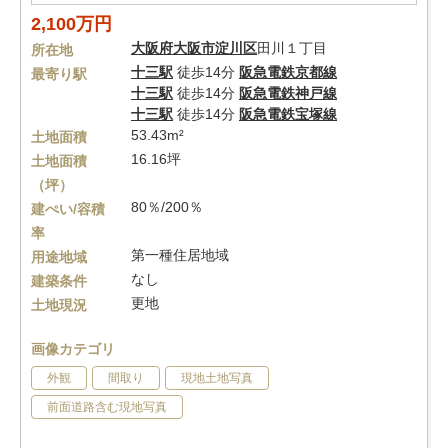
2,100万円
大阪府
大阪市淀川区
田川１丁目
所在地
十三駅
徒歩14分
阪急電鉄京都線
最寄り駅
十三駅
徒歩14分
阪急電鉄神戸線
十三駅
徒歩14分
阪急電鉄宝塚線
53.43m²
土地面積
16.16坪
土地面積
（坪）
80％/200％
建ぺい/容積
率
第一種住居地域
用途地域
なし
建築条件
更地
土地現況
画像カテゴリ
外観
間取り
現地土地写真
前面道路含む現地写真