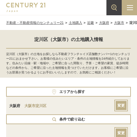
不動産・不動産情報のセンチュリー21
土地購入
近畿
大阪府
大阪市
淀川
淀川区（大阪市）の土地購入情報
淀川区（大阪市）の土地をお探しなら不動産フランチャイズ店舗数ナンバー1のセンチュリ
ー21におまかせ下さい。お客様の住みたいエリア・条件の土地情報を24件紹介しておりま
す。住みたい沿線・駅・地域や、ご希望に合った間取り、予算・ご希望の家賃、徒歩時間
などの条件から、ご希望に沿った土地情報を見つけていただけます。お客様にご希望に沿
うお部屋が見つかるようにお手伝いいたしますので、お気軽にご相談ください！
エリアから探す
変更
大阪府
大阪市淀川区
条件で絞り込む
変更