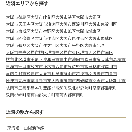
近隣エリアから探す
大阪市都島区
大阪市此花区
大阪市港区
大阪市大正区
大阪市天王寺区
大阪市浪速区
大阪市西淀川区
大阪市東淀川区
大阪市東成区
大阪市生野区
大阪市旭区
大阪市城東区
大阪市阿倍野区
大阪市住吉区
大阪市東住吉区
大阪市西成区
大阪市鶴見区
大阪市住之江区
大阪市平野区
大阪市北区
大阪市中央区
堺市堺区
堺市中区
堺市東区
堺市西区
堺市南区
堺市北区
堺市美原区
岸和田市
豊中市
池田市
吹田市
泉大津市
高槻市
貝塚市
守口市
枚方市
茨木市
八尾市
泉佐野市
富田林市
寝屋川市
河内長野市
松原市
大東市
和泉市
箕面市
柏原市
羽曳野市
門真市
摂津市
高石市
藤井寺市
東大阪市
泉南市
四條畷市
交野市
大阪狭山市
阪南市
三島郡島本町
豊能郡能勢町
泉北郡忠岡町
泉南郡熊取町
泉南郡岬町
南河内郡太子町
南河内郡河南町
近隣の駅から探す
東海道・山陽新幹線