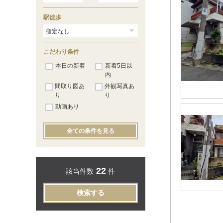
駅徒歩
こだわり条件
本日の新着
新着5日以
内
間取り図あ
外観写真あ
り
り
動画あり
全ての条件を見る
22
該当件数
件
検索する