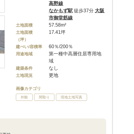
高野線
なかもず駅
徒歩37分
大阪
市御堂筋線
57.58m²
土地面積
17.41坪
土地面積
（坪）
60％/200％
建ぺい/容積率
第一種中高層住居専用地
用途地域
域
なし
建築条件
更地
土地現況
画像カテゴリ
外観
間取り
現地土地写真