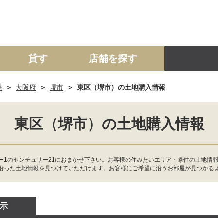
貸す
店舗を探す
畿
大阪府
堺市
東区（堺市）の土地購入情報
建て
マンション
土地
事業投資用
東区（堺市）の土地購入情報
ー1のセンチュリー21におまかせ下さい。お客様の住みたいエリア・条件の土地情報
沿った土地情報を見つけていただけます。お客様にご希望に沿うお部屋が見つかる
示