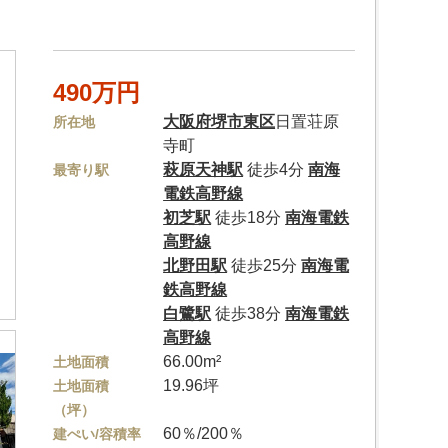
490万円
大阪府
堺市東区
日置荘原
所在地
寺町
萩原天神駅
徒歩4分
南海
最寄り駅
電鉄高野線
初芝駅
徒歩18分
南海電鉄
高野線
北野田駅
徒歩25分
南海電
鉄高野線
白鷺駅
徒歩38分
南海電鉄
高野線
66.00m²
土地面積
19.96坪
土地面積
（坪）
60％/200％
建ぺい/容積率