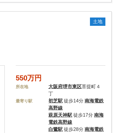
土地
550万円
大阪府
堺市東区
菩提町４
所在地
丁
初芝駅
徒歩14分
南海電鉄
最寄り駅
高野線
萩原天神駅
徒歩17分
南海
電鉄高野線
白鷺駅
徒歩28分
南海電鉄