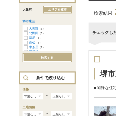
大阪府
エリアを変更
検索結果
堺市東区
大美野
（1）
チェックし
北野田
（3）
草尾
（1）
高松
（1）
中茶屋
（1）
野尻町
（2）
日置荘北町
（3）
検索する
日置荘西町
（1）
日置荘原寺町
（2）
引野町
（4）
堺市
菩提町
（3）
条件で絞り込む
■閑静な住
価格
～
土地面積
～