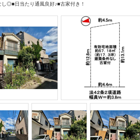
なし◎■日当たり通風良好♪■古家付き！