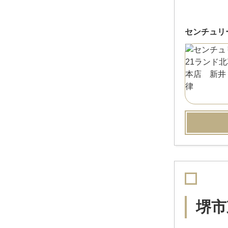
センチュリ
堺市