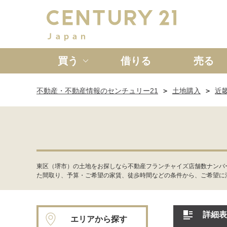
買う
借りる
売る
不動産・不動産情報のセンチュリー21
土地購入
近
新築一戸建て
中古一戸
東区（堺市）の土地をお探しなら不動産フランチャイズ店舗数ナンバ
た間取り、予算・ご希望の家賃、徒歩時間などの条件から、ご希望に
詳細表
エリアから探す