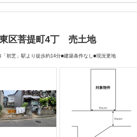
東区菩提町4丁 売土地
線「初芝」駅より徒歩約14分■建築条件なし■現況更地