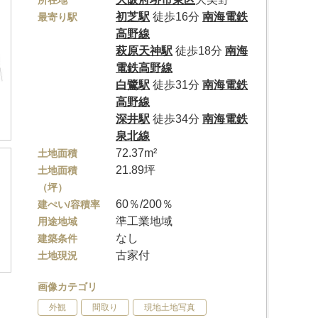
所在地
初芝駅
徒歩16分
南海電鉄
最寄り駅
高野線
萩原天神駅
徒歩18分
南海
電鉄高野線
白鷺駅
徒歩31分
南海電鉄
高野線
深井駅
徒歩34分
南海電鉄
泉北線
72.37m²
土地面積
21.89坪
土地面積
（坪）
60％/200％
建ぺい/容積率
準工業地域
用途地域
なし
建築条件
古家付
土地現況
画像カテゴリ
外観
間取り
現地土地写真