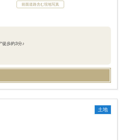
前面道路含む現地写真
ア徒歩約3分♪
土地