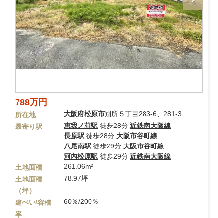
788万円
大阪府
松原市
別所５丁目283-6、281-3
所在地
恵我ノ荘駅
徒歩28分
近鉄南大阪線
最寄り駅
長原駅
徒歩28分
大阪市谷町線
八尾南駅
徒歩29分
大阪市谷町線
河内松原駅
徒歩29分
近鉄南大阪線
261.06m²
土地面積
78.97坪
土地面積
（坪）
60％/200％
建ぺい/容積
率