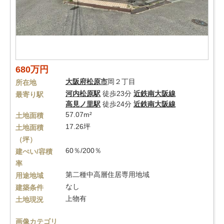
680万円
大阪府
松原市
岡２丁目
所在地
河内松原駅
徒歩23分
近鉄南大阪線
最寄り駅
高見ノ里駅
徒歩24分
近鉄南大阪線
57.07m²
土地面積
17.26坪
土地面積
（坪）
60％/200％
建ぺい/容積
率
第二種中高層住居専用地域
用途地域
なし
建築条件
上物有
土地現況
画像カテゴリ