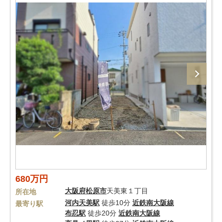
680万円
大阪府
松原市
天美東１丁目
所在地
河内天美駅
徒歩10分
近鉄南大阪線
最寄り駅
布忍駅
徒歩20分
近鉄南大阪線