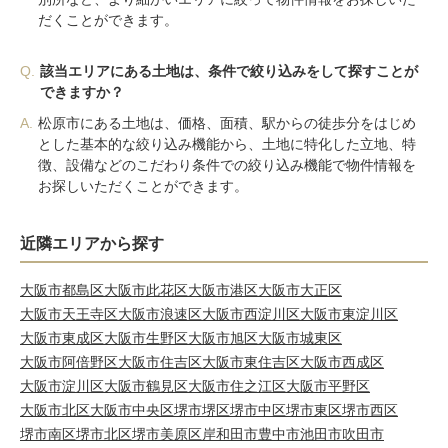
だくことができます。
Q.
該当エリアにある土地は、条件で絞り込みをして探すことが
できますか？
A.
松原市にある土地は、価格、面積、駅からの徒歩分をはじめ
とした基本的な絞り込み機能から、土地に特化した立地、特
徴、設備などのこだわり条件での絞り込み機能で物件情報を
お探しいただくことができます。
近隣エリアから探す
大阪市都島区
大阪市此花区
大阪市港区
大阪市大正区
大阪市天王寺区
大阪市浪速区
大阪市西淀川区
大阪市東淀川区
大阪市東成区
大阪市生野区
大阪市旭区
大阪市城東区
大阪市阿倍野区
大阪市住吉区
大阪市東住吉区
大阪市西成区
大阪市淀川区
大阪市鶴見区
大阪市住之江区
大阪市平野区
大阪市北区
大阪市中央区
堺市堺区
堺市中区
堺市東区
堺市西区
堺市南区
堺市北区
堺市美原区
岸和田市
豊中市
池田市
吹田市