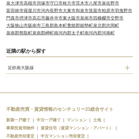
泉大津市
高槻市
貝塚市
守口市
枚方市
茨木市
八尾市
泉佐野市
富田林市
寝屋川市
河内長野市
大東市
和泉市
箕面市
柏原市
羽曳野市
門真市
摂津市
高石市
藤井寺市
東大阪市
泉南市
四條畷市
交野市
大阪狭山市
阪南市
三島郡島本町
豊能郡能勢町
泉北郡忠岡町
泉南郡熊取町
泉南郡岬町
南河内郡太子町
南河内郡河南町
近隣の駅から探す
近鉄南大阪線
河内天美駅
布忍駅
高見ノ里駅
不動産売買・賃貸情報のセンチュリー21総合サイト
新築一戸建て
中古一戸建て
マンション
土地
河内松原駅
事業投資用物件
賃貸住宅（賃貸マンション・アパート）
不動産売却査定
中古マンション売却査定