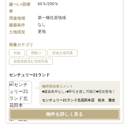
60％/200％
建ぺい/容積
率
第一種住居地域
用途地域
なし
建築条件
更地
土地現況
画像カテゴリ
外観
間取り
現地土地写真
前面道路含む現地写真
センチュリー21ランド
物件担当者コメント
■建築条件なし♪■即引き渡し可能◎■現況更地！
センチュリー21ランド北花田本店 松永 雅史
物件を詳しく見る