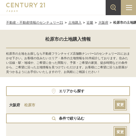
不動産・不動産情報のセンチュリー21
土地購入
近畿
大阪府
松原市の土地
松原市の土地購入情報
松原市の土地をお探しなら不動産フランチャイズ店舗数ナンバー1のセンチュリー21におま
かせ下さい。お客様の住みたいエリア・条件の土地情報を31件紹介しております。住みた
い沿線・駅・地域や、ご希望に合った間取り、予算・ご希望の家賃、徒歩時間などの条件
から、ご希望に沿った土地情報を見つけていただけます。お客様にご希望に沿うお部屋が
見つかるようにお手伝いいたしますので、お気軽にご相談ください！
エリアから探す
変更
大阪府
松原市
条件で絞り込む
変更