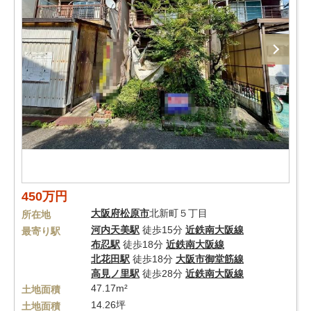
450万円
大阪府
松原市
北新町５丁目
所在地
河内天美駅
徒歩15分
近鉄南大阪線
最寄り駅
布忍駅
徒歩18分
近鉄南大阪線
北花田駅
徒歩18分
大阪市御堂筋線
高見ノ里駅
徒歩28分
近鉄南大阪線
47.17m²
土地面積
14.26坪
土地面積