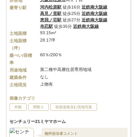
所在地
河内松原駅
徒歩16分
近鉄南大阪線
最寄り駅
高見ノ里駅
徒歩25分
近鉄南大阪線
恵我ノ荘駅
徒歩27分
近鉄南大阪線
布忍駅
徒歩35分
近鉄南大阪線
93.15m²
土地面積
28.17坪
土地面積
（坪）
60％/200％
建ぺい/容積
率
第二種中高層住居専用地域
用途地域
なし
建築条件
上物有
土地現況
画像カテゴリ
外観
間取り
前面道路含む現地写真
センチュリー21ミヤマホーム
物件担当者コメント