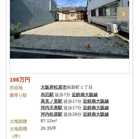
198万円
大阪府
松原市
南新町１丁目
所在地
布忍駅
徒歩7分
近鉄南大阪線
最寄り駅
高見ノ里駅
徒歩17分
近鉄南大阪線
河内天美駅
徒歩17分
近鉄南大阪線
河内松原駅
徒歩28分
近鉄南大阪線
87.12m²
土地面積
26.35坪
土地面積
（坪）