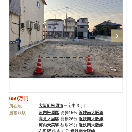
650万円
大阪府
松原市
三宅中３丁目
所在地
河内松原駅
徒歩15分
近鉄南大阪線
最寄り駅
高見ノ里駅
徒歩26分
近鉄南大阪線
河内天美駅
徒歩29分
近鉄南大阪線
布忍駅
徒歩31分
近鉄南大阪線