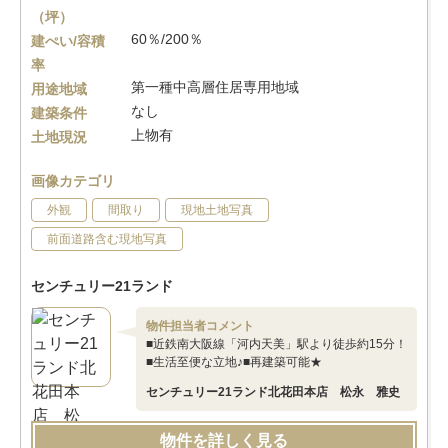
（坪）
60％/200％
建ぺい/容積
率
第一種中高層住居専用地域
用途地域
なし
建築条件
上物有
土地現況
画像カテゴリ
外観
間取り
現地土地写真
前面道路含む現地写真
センチュリー21ランド
物件担当者コメント
■近鉄南大阪線「河内天美」駅より徒歩約15分！
■生活至便な立地♪■再建築可能★
センチュリー21ランド北花田本店 松永 雅史
物件を詳しく見る