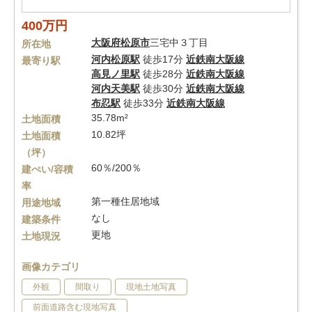
400万円
大阪府
松原市
三宅中３丁目
所在地
河内松原駅
徒歩17分
近鉄南大阪線
最寄り駅
高見ノ里駅
徒歩28分
近鉄南大阪線
河内天美駅
徒歩30分
近鉄南大阪線
布忍駅
徒歩33分
近鉄南大阪線
35.78m²
土地面積
10.82坪
土地面積
（坪）
60％/200％
建ぺい/容積
率
第一種住居地域
用途地域
なし
建築条件
更地
土地現況
画像カテゴリ
外観
間取り
現地土地写真
前面道路含む現地写真