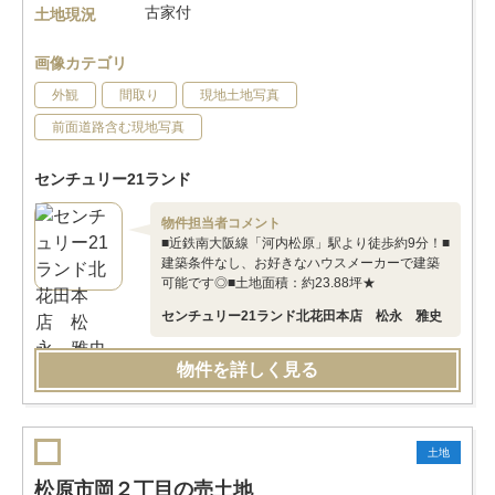
古家付
土地現況
画像カテゴリ
外観
間取り
現地土地写真
前面道路含む現地写真
センチュリー21ランド
物件担当者コメント
■近鉄南大阪線「河内松原」駅より徒歩約9分！■
建築条件なし、お好きなハウスメーカーで建築
可能です◎■土地面積：約23.88坪★
センチュリー21ランド北花田本店 松永 雅史
物件を詳しく見る
土地
松原市岡２丁目の売土地