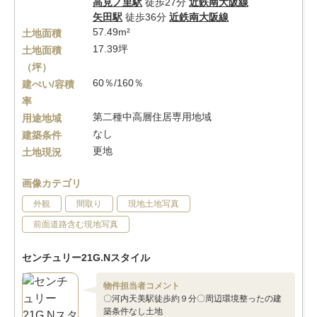
高見ノ里駅
徒歩27分
近鉄南大阪線
矢田駅
徒歩36分
近鉄南大阪線
57.49m²
土地面積
17.39坪
土地面積
（坪）
60％/160％
建ぺい/容積
率
第二種中高層住居専用地域
用途地域
なし
建築条件
更地
土地現況
画像カテゴリ
外観
間取り
現地土地写真
前面道路含む現地写真
センチュリー21G.Nスタイル
物件担当者コメント
〇河内天美駅徒歩約９分〇周辺環境整ったの建
築条件なし土地