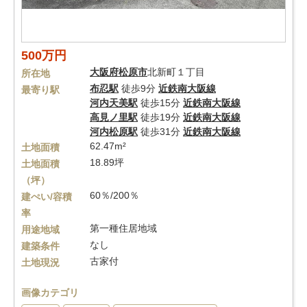
500万円
大阪府
松原市
北新町１丁目
所在地
布忍駅
徒歩9分
近鉄南大阪線
最寄り駅
河内天美駅
徒歩15分
近鉄南大阪線
高見ノ里駅
徒歩19分
近鉄南大阪線
河内松原駅
徒歩31分
近鉄南大阪線
62.47m²
土地面積
18.89坪
土地面積
（坪）
60％/200％
建ぺい/容積
率
第一種住居地域
用途地域
なし
建築条件
古家付
土地現況
画像カテゴリ