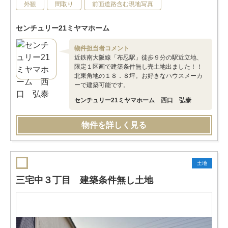
外観
間取り
前面道路含む現地写真
センチュリー21ミヤマホーム
物件担当者コメント
近鉄南大阪線「布忍駅」徒歩９分の駅近立地、
限定１区画で建築条件無し売土地出ました！！
北東角地の１８．８坪。お好きなハウスメーカ
ーで建築可能です。
センチュリー21ミヤマホーム 西口 弘泰
物件を詳しく見る
土地
三宅中３丁目 建築条件無し土地