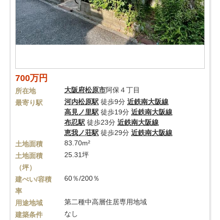
700万円
大阪府
松原市
阿保４丁目
所在地
河内松原駅
徒歩9分
近鉄南大阪線
最寄り駅
高見ノ里駅
徒歩19分
近鉄南大阪線
布忍駅
徒歩23分
近鉄南大阪線
恵我ノ荘駅
徒歩29分
近鉄南大阪線
83.70m²
土地面積
25.31坪
土地面積
（坪）
60％/200％
建ぺい/容積
率
第二種中高層住居専用地域
用途地域
なし
建築条件