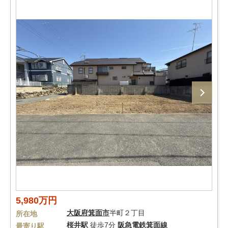
5,980万円
大阪府
箕面市
半町２丁目
所在地
桜井駅
徒歩7分
阪急電鉄箕面線
最寄り駅