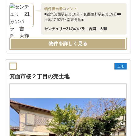
物件担当者コメント
■阪急箕面駅徒歩10分・箕面萱野駅徒歩19分■■
土地47.62坪×南東角地■
センチュリー21みのパラ 吉岡 大輝
物件を詳しく見る
土地
箕面市桜２丁目の売土地