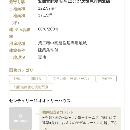
箕面萱野駅
徒歩12分
北大阪急行南北線
最寄り駅
122.97m²
土地面積
37.19坪
土地面積
（坪）
60％/200％
建ぺい/容積
率
第二種中高層住居専用地域
用途地域
建築条件付
建築条件
更地
土地現況
画像カテゴリ
外観
間取り
プラン例（外観パース）
その他
前面道路含む現地写真
センチュリー21オオトリーハウス
物件担当者コメント
■全６区画の分譲■サンヨーホームズ（株）にて
建築■是非、お近くのモデルルームにお越し下さ
い。