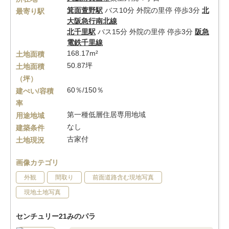
箕面萱野駅
バス10分 外院の里停 停歩3分
北
最寄り駅
大阪急行南北線
北千里駅
バス15分 外院の里停 停歩3分
阪急
電鉄千里線
168.17m²
土地面積
50.87坪
土地面積
（坪）
60％/150％
建ぺい/容積
率
第一種低層住居専用地域
用途地域
なし
建築条件
古家付
土地現況
画像カテゴリ
外観
間取り
前面道路含む現地写真
現地土地写真
センチュリー21みのパラ