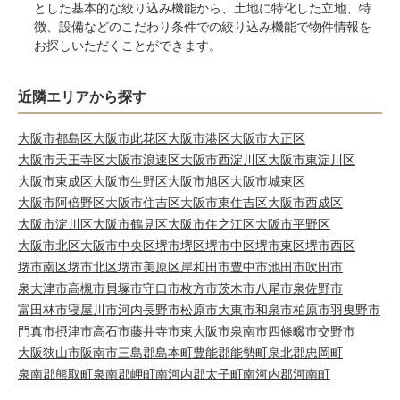
とした基本的な絞り込み機能から、土地に特化した立地、特
徴、設備などのこだわり条件での絞り込み機能で物件情報を
お探しいただくことができます。
近隣エリアから探す
大阪市都島区
大阪市此花区
大阪市港区
大阪市大正区
大阪市天王寺区
大阪市浪速区
大阪市西淀川区
大阪市東淀川区
大阪市東成区
大阪市生野区
大阪市旭区
大阪市城東区
大阪市阿倍野区
大阪市住吉区
大阪市東住吉区
大阪市西成区
大阪市淀川区
大阪市鶴見区
大阪市住之江区
大阪市平野区
大阪市北区
大阪市中央区
堺市堺区
堺市中区
堺市東区
堺市西区
堺市南区
堺市北区
堺市美原区
岸和田市
豊中市
池田市
吹田市
泉大津市
高槻市
貝塚市
守口市
枚方市
茨木市
八尾市
泉佐野市
富田林市
寝屋川市
河内長野市
松原市
大東市
和泉市
柏原市
羽曳野市
門真市
摂津市
高石市
藤井寺市
東大阪市
泉南市
四條畷市
交野市
大阪狭山市
阪南市
三島郡島本町
豊能郡能勢町
泉北郡忠岡町
泉南郡熊取町
泉南郡岬町
南河内郡太子町
南河内郡河南町