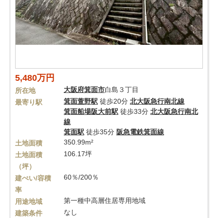
5,480万円
大阪府
箕面市
白島３丁目
所在地
箕面萱野駅
徒歩20分
北大阪急行南北線
最寄り駅
箕面船場阪大前駅
徒歩33分
北大阪急行南北
線
箕面駅
徒歩35分
阪急電鉄箕面線
350.99m²
土地面積
106.17坪
土地面積
（坪）
60％/200％
建ぺい/容積
率
第一種中高層住居専用地域
用途地域
なし
建築条件