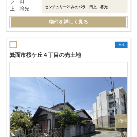
センチュリー21みのパラ 田上 将光
物件を詳しく見る
土地
箕面市桜ケ丘４丁目の売土地