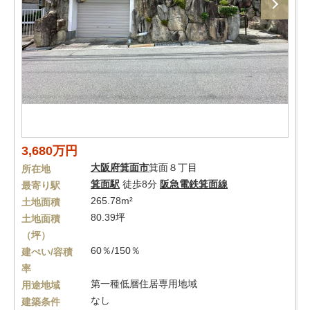
3,680万円
大阪府
箕面市
箕面８丁目
所在地
箕面駅
徒歩8分
阪急電鉄箕面線
最寄り駅
265.78m²
土地面積
80.39坪
土地面積
（坪）
60％/150％
建ぺい/容積
率
第一種低層住居専用地域
用途地域
なし
建築条件