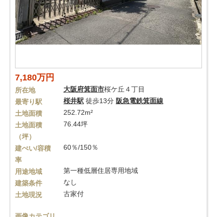
7,180万円
大阪府
箕面市
桜ケ丘４丁目
所在地
桜井駅
徒歩13分
阪急電鉄箕面線
最寄り駅
252.72m²
土地面積
76.44坪
土地面積
（坪）
60％/150％
建ぺい/容積
率
第一種低層住居専用地域
用途地域
なし
建築条件
古家付
土地現況
画像カテゴリ