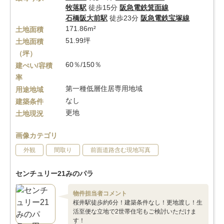
牧落駅
徒歩15分
阪急電鉄箕面線
石橋阪大前駅
徒歩23分
阪急電鉄宝塚線
171.86m²
土地面積
51.99坪
土地面積
（坪）
60％/150％
建ぺい/容積
率
第一種低層住居専用地域
用途地域
なし
建築条件
更地
土地現況
画像カテゴリ
外観
間取り
前面道路含む現地写真
センチュリー21みのパラ
物件担当者コメント
桜井駅徒歩約6分！建築条件なし！更地渡し！生
活至便な立地で2世帯住宅もご検討いただけま
す！