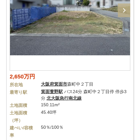
2,650万円
大阪府
箕面市
森町中２丁目
所在地
箕面萱野駅
バス24分 森町中２丁目停 停歩3
最寄り駅
分
北大阪急行南北線
150.11m²
土地面積
45.40坪
土地面積
（坪）
50％/100％
建ぺい/容積
率