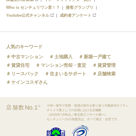
Who is センチュリワン君！？
接客グランプリ
Youtube公式チャンネル
成約者アンケート
人気のキーワード
中古マンション
土地購入
新築一戸建て
賃貸住宅
マンション売却・査定
賃貸管理
リースバック
住まいるサポート
店舗検索
ケインコスギさん
※同一屋号で売買・賃貸の両方を取り扱う不動産仲介フラン
No.1
店舗数
※
チャイズ業としての全国における店舗数
（2026年7月時点／東京商工リサーチ調べ）
センチュリー21の加盟店は、すべて独立・自営です。