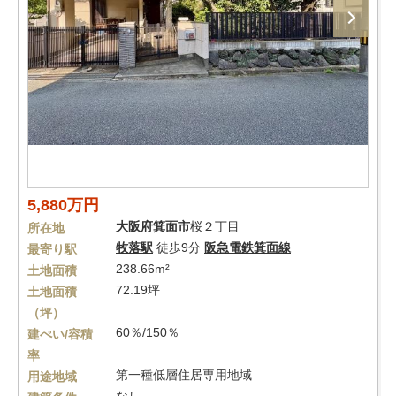
5,880万円
大阪府
箕面市
桜２丁目
所在地
牧落駅
徒歩9分
阪急電鉄箕面線
最寄り駅
238.66m²
土地面積
72.19坪
土地面積
（坪）
60％/150％
建ぺい/容積
率
第一種低層住居専用地域
用途地域