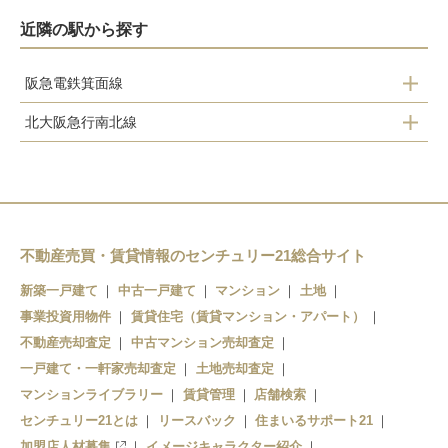
近隣の駅から探す
阪急電鉄箕面線
北大阪急行南北線
桜井駅
箕面船場阪大前駅
牧落駅
箕面萱野駅
箕面駅
不動産売買・賃貸情報のセンチュリー21総合サイト
新築一戸建て
中古一戸建て
マンション
土地
事業投資用物件
賃貸住宅（賃貸マンション・アパート）
不動産売却査定
中古マンション売却査定
一戸建て・一軒家売却査定
土地売却査定
マンションライブラリー
賃貸管理
店舗検索
センチュリー21とは
リースバック
住まいるサポート21
加盟店人材募集
イメージキャラクター紹介