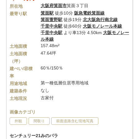
大阪府
箕面市
箕面３丁目
所在地
箕面駅
徒歩10分
阪急電鉄箕面線
最寄り駅
箕面萱野駅
徒歩19分
北大阪急行南北線
千里中央駅
徒歩60分
大阪モノレール本線
千里中央駅
より車13分 4.50km
大阪モノレー
ル本線
157.48m²
土地面積
47.64坪
土地面積
（坪）
60％/150％
建ぺい/容積
率
第一種低層住居専用地域
用途地域
なし
建築条件
古家付
土地現況
画像カテゴリ
外観
間取り
前面道路含む現地写真
センチュリー21みのパラ