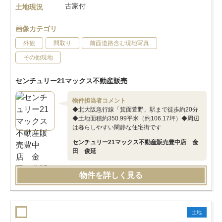
古家付
土地現況
画像カテゴリ
外観
間取り
前面道路含む現地写真
その他現地
センチュリー21マックス不動産販売
物件担当者コメント
◆北大阪急行線「箕面萱野」駅まで徒歩約20分
◆土地面積約350.99平米（約106.17坪）◆周辺
は暮らしやすい閑静な住宅街です
センチュリー21マックス不動産販売豊中店 金
田 俊延
物件を詳しく見る
土地