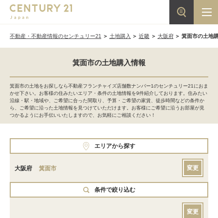
不動産・不動産情報のセンチュリー21
土地購入
近畿
大阪府
箕面市の土地
箕面市の土地購入情報
箕面市の土地をお探しなら不動産フランチャイズ店舗数ナンバー1のセンチュリー21におま
かせ下さい。お客様の住みたいエリア・条件の土地情報を9件紹介しております。住みたい
沿線・駅・地域や、ご希望に合った間取り、予算・ご希望の家賃、徒歩時間などの条件か
ら、ご希望に沿った土地情報を見つけていただけます。お客様にご希望に沿うお部屋が見
つかるようにお手伝いいたしますので、お気軽にご相談ください！
エリアから探す
変更
大阪府
箕面市
条件で絞り込む
変更