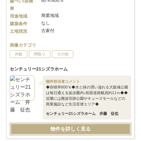
80％/800％
建ぺい/容積
率
商業地域
用途地域
なし
建築条件
古家付
土地現況
画像カテゴリ
外観
間取り
その他
センチュリー21シズラホーム
物件担当者コメント
◆容積率800％◆水と緑の潤い溢れる大阪城公園
は毎日通える徒歩圏内♪前面道路幅員約11ｍ◆◆
近隣には難波宮跡公園やキューズモールなどの
商業施設など生活至便エリア◆
センチュリー21シズラホーム 井藤 征也
物件を詳しく見る