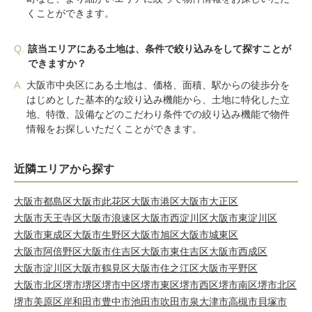
くことができます。
Q.
該当エリアにある土地は、条件で絞り込みをして探すことが
できますか？
A.
大阪市中央区にある土地は、価格、面積、駅からの徒歩分を
はじめとした基本的な絞り込み機能から、土地に特化した立
地、特徴、設備などのこだわり条件での絞り込み機能で物件
情報をお探しいただくことができます。
近隣エリアから探す
大阪市都島区
大阪市此花区
大阪市港区
大阪市大正区
大阪市天王寺区
大阪市浪速区
大阪市西淀川区
大阪市東淀川区
大阪市東成区
大阪市生野区
大阪市旭区
大阪市城東区
大阪市阿倍野区
大阪市住吉区
大阪市東住吉区
大阪市西成区
大阪市淀川区
大阪市鶴見区
大阪市住之江区
大阪市平野区
大阪市北区
堺市堺区
堺市中区
堺市東区
堺市西区
堺市南区
堺市北区
堺市美原区
岸和田市
豊中市
池田市
吹田市
泉大津市
高槻市
貝塚市