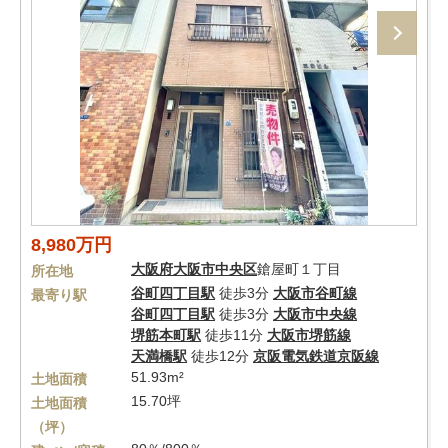
8,980万円
大阪府
大阪市中央区
鎗屋町１丁目
所在地
谷町四丁目駅
徒歩3分
大阪市谷町線
最寄り駅
谷町四丁目駅
徒歩3分
大阪市中央線
堺筋本町駅
徒歩11分
大阪市堺筋線
天満橋駅
徒歩12分
京阪電気鉄道京阪線
51.93m²
土地面積
15.70坪
土地面積
（坪）