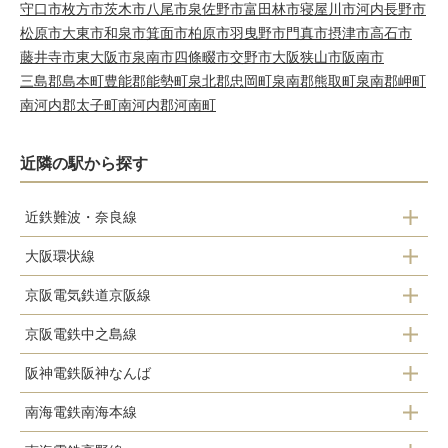
守口市
枚方市
茨木市
八尾市
泉佐野市
富田林市
寝屋川市
河内長野市
松原市
大東市
和泉市
箕面市
柏原市
羽曳野市
門真市
摂津市
高石市
藤井寺市
東大阪市
泉南市
四條畷市
交野市
大阪狭山市
阪南市
三島郡島本町
豊能郡能勢町
泉北郡忠岡町
泉南郡熊取町
泉南郡岬町
南河内郡太子町
南河内郡河南町
近隣の駅から探す
近鉄難波・奈良線
大阪環状線
大阪難波駅
京阪電気鉄道京阪線
森ノ宮駅
近鉄日本橋駅
京阪電鉄中之島線
天満橋駅
大阪城公園駅
阪神電鉄阪神なんば
天満橋駅
北浜駅
南海電鉄南海本線
大阪難波駅
淀屋橋駅