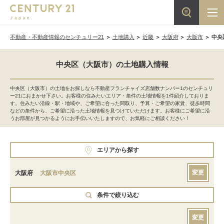
不動産・不動産情報のセンチュリー21
土地購入
近畿
大阪府
大阪市
中央
中央区（大阪市）の土地購入情報
中央区（大阪市）の土地をお探しなら不動産フランチャイズ店舗数ナンバー1のセンチュリ
ー21におまかせ下さい。お客様の住みたいエリア・条件の土地情報を1件紹介しておりま
す。住みたい沿線・駅・地域や、ご希望に合った間取り、予算・ご希望の家賃、徒歩時間
などの条件から、ご希望に沿った土地情報を見つけていただけます。お客様にご希望に沿
うお部屋が見つかるようにお手伝いいたしますので、お気軽にご相談ください！
エリアから探す
変更
大阪府
大阪市中央区
条件で絞り込む
変更