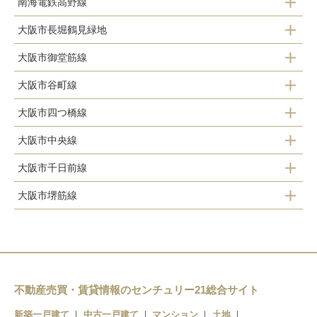
南海電鉄高野線
難波駅
大阪市長堀鶴見緑地
難波駅
大阪市御堂筋線
心斎橋駅
大阪市谷町線
淀屋橋駅
長堀橋駅
大阪市四つ橋線
天満橋駅
本町駅
松屋町駅
大阪市中央線
本町駅
谷町四丁目駅
心斎橋駅
谷町六丁目駅
大阪市千日前線
本町駅
なんば駅
谷町六丁目駅
なんば駅
森ノ宮駅
大阪市堺筋線
なんば駅
堺筋本町駅
大阪ビジネスパーク駅
北浜駅
日本橋駅
谷町四丁目駅
堺筋本町駅
森ノ宮駅
長堀橋駅
不動産売買・賃貸情報のセンチュリー21総合サイト
新築一戸建て
中古一戸建て
マンション
土地
日本橋駅