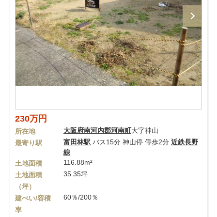
230万円
大阪府
南河内郡河南町
大字神山
所在地
富田林駅
バス15分 神山停 停歩2分
近鉄長野
最寄り駅
線
116.88m²
土地面積
35.35坪
土地面積
（坪）
60％/200％
建ぺい/容積
率