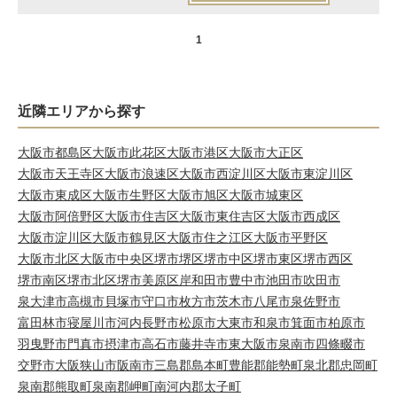
1
近隣エリアから探す
大阪市都島区
大阪市此花区
大阪市港区
大阪市大正区
大阪市天王寺区
大阪市浪速区
大阪市西淀川区
大阪市東淀川区
大阪市東成区
大阪市生野区
大阪市旭区
大阪市城東区
大阪市阿倍野区
大阪市住吉区
大阪市東住吉区
大阪市西成区
大阪市淀川区
大阪市鶴見区
大阪市住之江区
大阪市平野区
大阪市北区
大阪市中央区
堺市堺区
堺市中区
堺市東区
堺市西区
堺市南区
堺市北区
堺市美原区
岸和田市
豊中市
池田市
吹田市
泉大津市
高槻市
貝塚市
守口市
枚方市
茨木市
八尾市
泉佐野市
富田林市
寝屋川市
河内長野市
松原市
大東市
和泉市
箕面市
柏原市
羽曳野市
門真市
摂津市
高石市
藤井寺市
東大阪市
泉南市
四條畷市
交野市
大阪狭山市
阪南市
三島郡島本町
豊能郡能勢町
泉北郡忠岡町
泉南郡熊取町
泉南郡岬町
南河内郡太子町