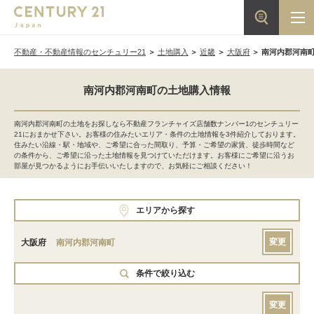
不動産・不動産情報のセンチュリー21
土地購入
近畿
大阪府
南河内郡河南
南河内郡河南町の土地購入情報
南河内郡河南町の土地をお探しなら不動産フランチャイズ店舗数ナンバー1のセンチュリー
21におまかせ下さい。お客様の住みたいエリア・条件の土地情報を3件紹介しております。
住みたい沿線・駅・地域や、ご希望に合った間取り、予算・ご希望の家賃、徒歩時間など
の条件から、ご希望に沿った土地情報を見つけていただけます。お客様にご希望に沿うお
部屋が見つかるようにお手伝いいたしますので、お気軽にご相談ください！
エリアから探す
変更
大阪府
南河内郡河南町
条件で絞り込む
変更