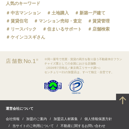
人気のキーワード
中古マンション
土地購入
新築一戸建て
賃貸住宅
マンション売却・査定
賃貸管理
リースバック
住まいるサポート
店舗検索
ケインコスギさん
※同一屋号で売買・賃貸の両方を取り扱う不動産仲介フラン
No.1
店舗数
※
チャイズ業としての全国における店舗数
（2026年7月時点／東京商工リサーチ調べ）
センチュリー21の加盟店は、すべて独立・自営です。
運営会社について
会社情報
加盟のご案内
加盟店人材募集
個人情報保護方針
当サイトのご利用について
不動産に関するお問い合わせ