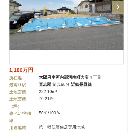
1,180万円
大阪府
南河内郡河南町
大宝４丁目
所在地
喜志駅
徒歩58分
近鉄長野線
最寄り駅
232.10m²
土地面積
70.21坪
土地面積
（坪）
50％/100％
建ぺい/容積
率
第一種低層住居専用地域
用途地域