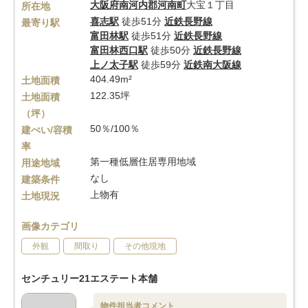
大阪府
南河内郡河南町
大宝１丁目
所在地
喜志駅
徒歩51分
近鉄長野線
最寄り駅
富田林駅
徒歩51分
近鉄長野線
富田林西口駅
徒歩50分
近鉄長野線
上ノ太子駅
徒歩59分
近鉄南大阪線
404.49m²
土地面積
122.35坪
土地面積
（坪）
50％/100％
建ぺい/容積
率
第一種低層住居専用地域
用途地域
なし
建築条件
上物有
土地現況
画像カテゴリ
外観
間取り
その他現地
センチュリー21エステート本舗
物件担当者コメント