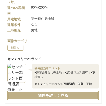
（坪）
80％/200％
建ぺい/容積
率
第一種住居地域
用途地域
なし
建築条件
更地
土地現況
画像カテゴリ
間取り
センチュリー21ランド
物件担当者コメント
■建築条件なし売土地！■2沿線以上利用可！■更
地渡し
センチュリー21ランド西田辺店 依藤 正純
物件を詳しく見る