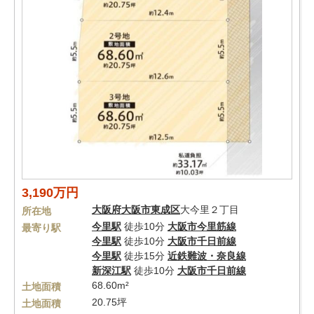
3,190万円
大阪府
大阪市東成区
大今里２丁目
所在地
今里駅
徒歩10分
大阪市今里筋線
最寄り駅
今里駅
徒歩10分
大阪市千日前線
今里駅
徒歩15分
近鉄難波・奈良線
新深江駅
徒歩10分
大阪市千日前線
68.60m²
土地面積
20.75坪
土地面積