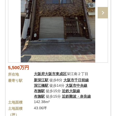
5,500万円
大阪府
大阪市東成区
深江南２丁目
所在地
新深江駅
徒歩8分
大阪市千日前線
最寄り駅
深江橋駅
徒歩14分
大阪市中央線
布施駅
徒歩15分
近鉄大阪線
布施駅
徒歩15分
近鉄難波・奈良線
142.38m²
土地面積
43.06坪
土地面積
（坪）