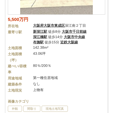
5,500万円
大阪府
大阪市東成区
深江南２丁目
所在地
新深江駅
徒歩8分
大阪市千日前線
最寄り駅
深江橋駅
徒歩14分
大阪市中央線
布施駅
徒歩15分
近鉄大阪線
142.38m²
土地面積
43.06坪
土地面積
（坪）
80％/200％
建ぺい/容積
率
第一種住居地域
用途地域
なし
建築条件
上物有
土地現況
画像カテゴリ
外観
間取り
現地土地写真