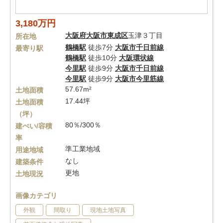
3,180万円
大阪府
大阪市東成区
玉津３丁目
所在地
鶴橋駅
徒歩7分
大阪市千日前線
最寄り駅
鶴橋駅
徒歩10分
大阪環状線
今里駅
徒歩9分
大阪市千日前線
今里駅
徒歩9分
大阪市今里筋線
57.67m²
土地面積
17.44坪
土地面積
（坪）
80％/300％
建ぺい/容積
率
準工業地域
用途地域
なし
建築条件
更地
土地現況
画像カテゴリ
外観
間取り
現地土地写真