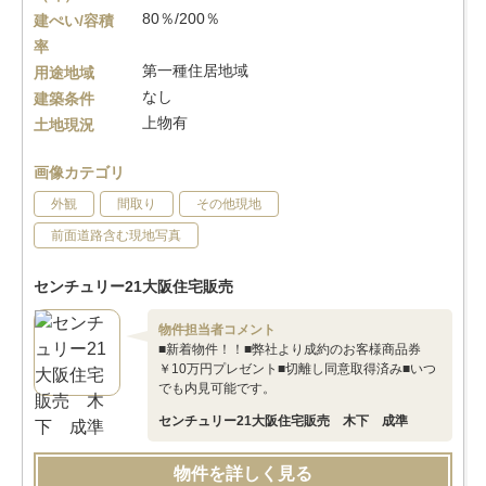
80％/200％
建ぺい/容積
率
第一種住居地域
用途地域
なし
建築条件
上物有
土地現況
画像カテゴリ
外観
間取り
その他現地
前面道路含む現地写真
センチュリー21大阪住宅販売
物件担当者コメント
■新着物件！！■弊社より成約のお客様商品券
￥10万円プレゼント■切離し同意取得済み■いつ
でも内見可能です。
センチュリー21大阪住宅販売 木下 成準
物件を詳しく見る