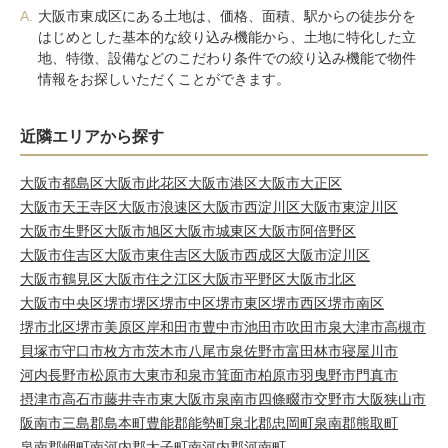
A.
大阪市東成区にある土地は、価格、面積、駅からの徒歩分を
はじめとした基本的な絞り込み機能から、土地に特化した立
地、特徴、設備などのこだわり条件での絞り込み機能で物件
情報をお探しいただくことができます。
近隣エリアから探す
大阪市都島区
大阪市此花区
大阪市港区
大阪市大正区
大阪市天王寺区
大阪市浪速区
大阪市西淀川区
大阪市東淀川区
大阪市生野区
大阪市旭区
大阪市城東区
大阪市阿倍野区
大阪市住吉区
大阪市東住吉区
大阪市西成区
大阪市淀川区
大阪市鶴見区
大阪市住之江区
大阪市平野区
大阪市北区
大阪市中央区
堺市堺区
堺市中区
堺市東区
堺市西区
堺市南区
堺市北区
堺市美原区
岸和田市
豊中市
池田市
吹田市
泉大津市
高槻市
貝塚市
守口市
枚方市
茨木市
八尾市
泉佐野市
富田林市
寝屋川市
河内長野市
松原市
大東市
和泉市
箕面市
柏原市
羽曳野市
門真市
摂津市
高石市
藤井寺市
東大阪市
泉南市
四條畷市
交野市
大阪狭山市
阪南市
三島郡島本町
豊能郡能勢町
泉北郡忠岡町
泉南郡熊取町
泉南郡岬町
南河内郡太子町
南河内郡河南町