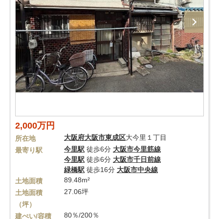
2,000万円
大阪府
大阪市東成区
大今里１丁目
所在地
今里駅
徒歩6分
大阪市今里筋線
最寄り駅
今里駅
徒歩6分
大阪市千日前線
緑橋駅
徒歩16分
大阪市中央線
89.48m²
土地面積
27.06坪
土地面積
（坪）
80％/200％
建ぺい/容積