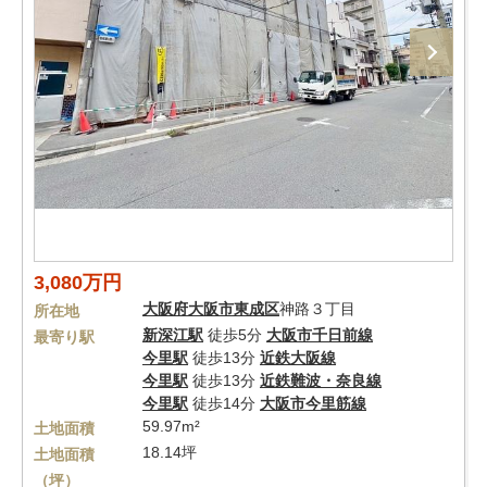
3,080万円
大阪府
大阪市東成区
神路３丁目
所在地
新深江駅
徒歩5分
大阪市千日前線
最寄り駅
今里駅
徒歩13分
近鉄大阪線
今里駅
徒歩13分
近鉄難波・奈良線
今里駅
徒歩14分
大阪市今里筋線
59.97m²
土地面積
18.14坪
土地面積
（坪）