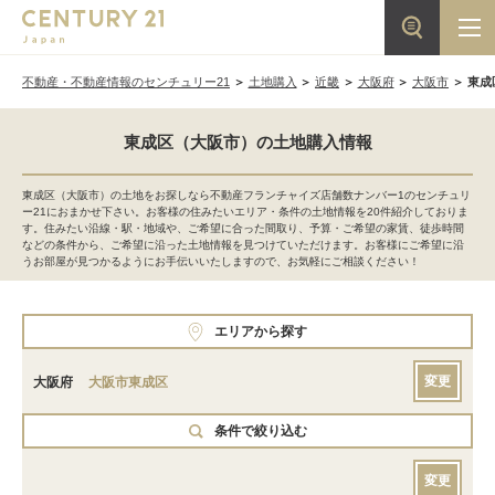
不動産・不動産情報のセンチュリー21
土地購入
近畿
大阪府
大阪市
東成
東成区（大阪市）の土地購入情報
東成区（大阪市）の土地をお探しなら不動産フランチャイズ店舗数ナンバー1のセンチュリ
ー21におまかせ下さい。お客様の住みたいエリア・条件の土地情報を20件紹介しておりま
す。住みたい沿線・駅・地域や、ご希望に合った間取り、予算・ご希望の家賃、徒歩時間
などの条件から、ご希望に沿った土地情報を見つけていただけます。お客様にご希望に沿
うお部屋が見つかるようにお手伝いいたしますので、お気軽にご相談ください！
エリアから探す
変更
大阪府
大阪市東成区
条件で絞り込む
変更