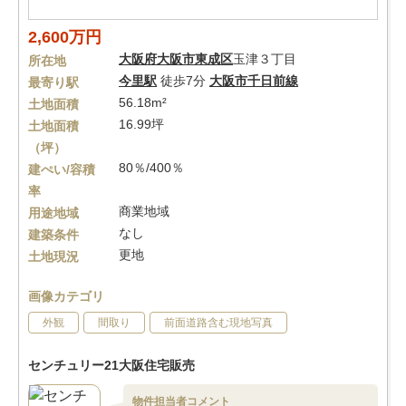
2,600万円
大阪府
大阪市東成区
玉津３丁目
所在地
今里駅
徒歩7分
大阪市千日前線
最寄り駅
56.18m²
土地面積
16.99坪
土地面積
（坪）
80％/400％
建ぺい/容積
率
商業地域
用途地域
なし
建築条件
更地
土地現況
画像カテゴリ
外観
間取り
前面道路含む現地写真
センチュリー21大阪住宅販売
物件担当者コメント