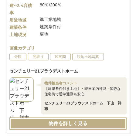
80％/200％
建ぺい/容積
率
準工業地域
用途地域
建築条件付
建築条件
更地
土地現況
画像カテゴリ
外観
間取り
区画図
現地土地写真
センチュリー21プラウデストホーム
物件担当者コメント
【建築条件付き土地】・即日案内可能・閑静な
住宅街で通学通勤も安心
センチュリー21プラウデストホーム 下山 祥
志
物件を詳しく見る