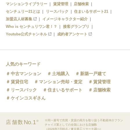
マンションライブラリー
賃貸管理
店舗検索
センチュリー21とは
リースバック
住まいるサポート21
加盟店人材募集
イメージキャラクター紹介
Who is センチュリワン君！？
接客グランプリ
Youtube公式チャンネル
成約者アンケート
人気のキーワード
中古マンション
土地購入
新築一戸建て
賃貸住宅
マンション売却・査定
賃貸管理
リースバック
住まいるサポート
店舗検索
ケインコスギさん
※同一屋号で売買・賃貸の両方を取り扱う不動産仲介フラン
No.1
店舗数
※
チャイズ業としての全国における店舗数
（2026年7月時点／東京商工リサーチ調べ）