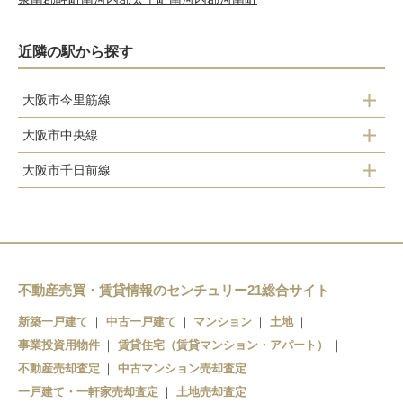
近隣の駅から探す
大阪市今里筋線
大阪市中央線
緑橋駅
大阪市千日前線
緑橋駅
今里駅
今里駅
深江橋駅
新深江駅
不動産売買・賃貸情報のセンチュリー21総合サイト
新築一戸建て
中古一戸建て
マンション
土地
事業投資用物件
賃貸住宅（賃貸マンション・アパート）
不動産売却査定
中古マンション売却査定
一戸建て・一軒家売却査定
土地売却査定