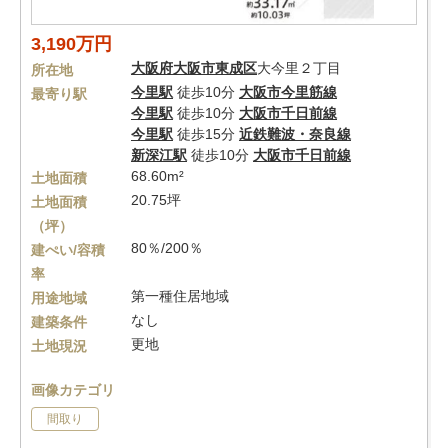
3,190万円
大阪府
大阪市東成区
大今里２丁目
所在地
今里駅
徒歩10分
大阪市今里筋線
最寄り駅
今里駅
徒歩10分
大阪市千日前線
今里駅
徒歩15分
近鉄難波・奈良線
新深江駅
徒歩10分
大阪市千日前線
68.60m²
土地面積
20.75坪
土地面積
（坪）
80％/200％
建ぺい/容積
率
第一種住居地域
用途地域
なし
建築条件
更地
土地現況
画像カテゴリ
間取り