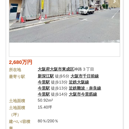
2,680万円
大阪府
大阪市東成区
神路３丁目
所在地
新深江駅
徒歩5分
大阪市千日前線
最寄り駅
今里駅
徒歩13分
近鉄大阪線
今里駅
徒歩13分
近鉄難波・奈良線
今里駅
徒歩14分
大阪市今里筋線
50.92m²
土地面積
15.40坪
土地面積
（坪）
80％/200％
建ぺい/容積
率