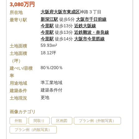
3,080万円
大阪府
大阪市東成区
神路３丁目
所在地
新深江駅
徒歩5分
大阪市千日前線
最寄り駅
今里駅
徒歩13分
近鉄大阪線
今里駅
徒歩13分
近鉄難波・奈良線
今里駅
徒歩14分
大阪市今里筋線
59.93m²
土地面積
18.12坪
土地面積
（坪）
80％/200％
建ぺい/容積
率
準工業地域
用途地域
建築条件付
建築条件
更地
土地現況
画像カテゴリ
外観
間取り
区画図
プラン例（外観写真）
プラン例（内観写真）