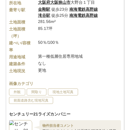
大阪府
大阪狭山市
大野台１丁目
所在地
金剛駅
徒歩23分
南海電鉄高野線
最寄り駅
滝谷駅
徒歩25分
南海電鉄高野線
281.56m²
土地面積
85.17坪
土地面積
（坪）
50％/100％
建ぺい/容積
率
第一種低層住居専用地域
用途地域
なし
建築条件
更地
土地現況
画像カテゴリ
外観
間取り
現地土地写真
前面道路含む現地写真
センチュリー21ライズカンパニー
物件担当者コメント