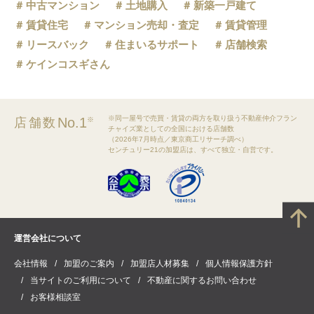
中古マンション
土地購入
新築一戸建て
賃貸住宅
マンション売却・査定
賃貸管理
リースバック
住まいるサポート
店舗検索
ケインコスギさん
※同一屋号で売買・賃貸の両方を取り扱う不動産仲介フラン
No.1
店舗数
※
チャイズ業としての全国における店舗数
（2026年7月時点／東京商工リサーチ調べ）
センチュリー21の加盟店は、すべて独立・自営です。
運営会社について
会社情報
加盟のご案内
加盟店人材募集
個人情報保護方針
当サイトのご利用について
不動産に関するお問い合わせ
お客様相談室