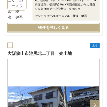
■土地面積：約97.45坪！■間口広々約15.8ｍ！■
前面道路：幅員約6.0ｍ■南西側接道のため日当
り良好♪■南第一小学校まで約690ｍ
センチュリー21ユースフル 榎浪 健吾
物件を詳しく見る
土地
大阪狭山市池尻北二丁目 売土地