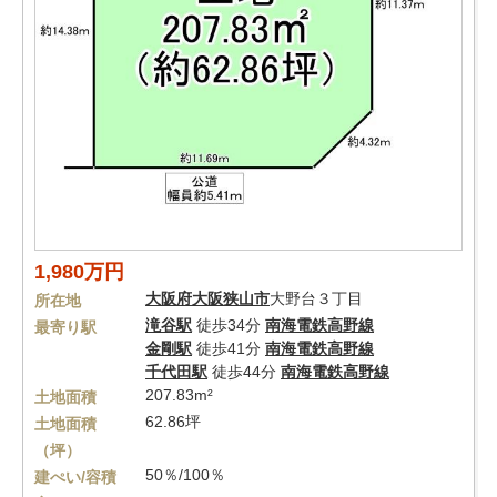
1,980万円
大阪府
大阪狭山市
大野台３丁目
所在地
滝谷駅
徒歩34分
南海電鉄高野線
最寄り駅
金剛駅
徒歩41分
南海電鉄高野線
千代田駅
徒歩44分
南海電鉄高野線
207.83m²
土地面積
62.86坪
土地面積
（坪）
50％/100％
建ぺい/容積