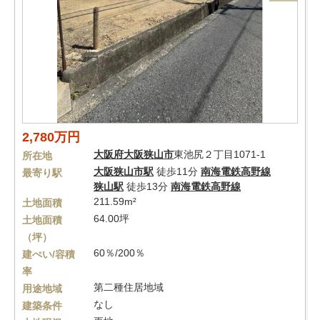
2,780万円
大阪府
大阪狭山市
東池尻２丁目1071-1
所在地
大阪狭山市駅
徒歩11分
南海電鉄高野線
最寄り駅
狭山駅
徒歩13分
南海電鉄高野線
211.59m²
土地面積
64.00坪
土地面積
（坪）
60％/200％
建ぺい/容積
率
第二種住居地域
用途地域
なし
建築条件