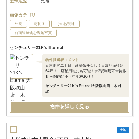
更地
土地現況
画像カテゴリ
外観
間取り
その他現地
前面道路含む現地写真
センチュリー21K's Eternal
物件担当者コメント
☆東池尻二丁目 建築条件なし！☆敷地面積約
64坪！ 店舗用地にも可能！☆2駅利用可☆徒歩
15分圏内に小・中学校あり！
センチュリー21K's Eternal大阪狭山店 木村
琢
物件を詳しく見る
土地