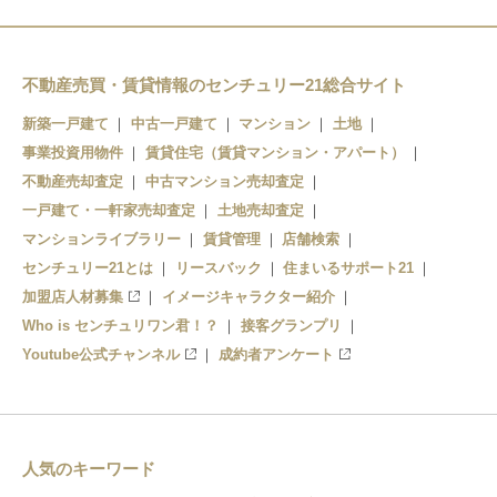
大阪狭山市駅
金剛駅
不動産売買・賃貸情報のセンチュリー21総合サイト
新築一戸建て
中古一戸建て
マンション
土地
事業投資用物件
賃貸住宅（賃貸マンション・アパート）
不動産売却査定
中古マンション売却査定
一戸建て・一軒家売却査定
土地売却査定
マンションライブラリー
賃貸管理
店舗検索
センチュリー21とは
リースバック
住まいるサポート21
加盟店人材募集
イメージキャラクター紹介
Who is センチュリワン君！？
接客グランプリ
Youtube公式チャンネル
成約者アンケート
人気のキーワード