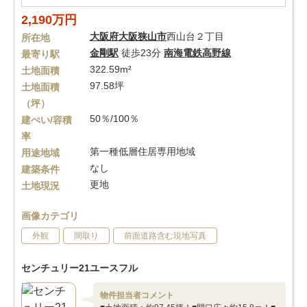
2,190万円
大阪府
大阪狭山市
西山台２丁目
所在地
金剛駅
徒歩23分
南海電鉄高野線
最寄り駅
322.59m²
土地面積
97.58坪
土地面積
（坪）
50％/100％
建ぺい/容積
率
第一種低層住居専用地域
用途地域
なし
建築条件
更地
土地現況
画像カテゴリ
外観
間取り
前面道路含む現地写真
センチュリー21ユースフル
物件担当者コメント