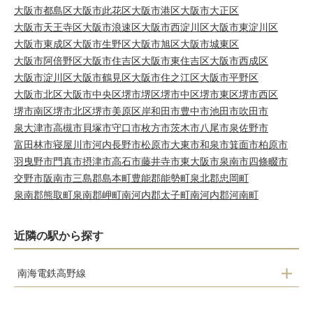
大阪市都島区
大阪市此花区
大阪市港区
大阪市大正区
大阪市天王寺区
大阪市浪速区
大阪市西淀川区
大阪市東淀川区
大阪市東成区
大阪市生野区
大阪市旭区
大阪市城東区
大阪市阿倍野区
大阪市住吉区
大阪市東住吉区
大阪市西成区
大阪市淀川区
大阪市鶴見区
大阪市住之江区
大阪市平野区
大阪市北区
大阪市中央区
堺市堺区
堺市中区
堺市東区
堺市西区
堺市南区
堺市北区
堺市美原区
岸和田市
豊中市
池田市
吹田市
泉大津市
高槻市
貝塚市
守口市
枚方市
茨木市
八尾市
泉佐野市
富田林市
寝屋川市
河内長野市
松原市
大東市
和泉市
箕面市
柏原市
羽曳野市
門真市
摂津市
高石市
藤井寺市
東大阪市
泉南市
四條畷市
交野市
阪南市
三島郡島本町
豊能郡能勢町
泉北郡忠岡町
泉南郡熊取町
泉南郡岬町
南河内郡太子町
南河内郡河南町
近隣の駅から探す
南海電鉄高野線
狭山駅