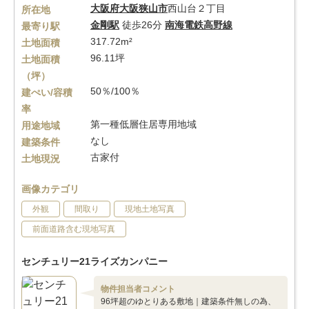
大阪府
大阪狭山市
西山台２丁目
所在地
金剛駅
徒歩26分
南海電鉄高野線
最寄り駅
317.72m²
土地面積
96.11坪
土地面積
（坪）
50％/100％
建ぺい/容積
率
第一種低層住居専用地域
用途地域
なし
建築条件
古家付
土地現況
画像カテゴリ
外観
間取り
現地土地写真
前面道路含む現地写真
センチュリー21ライズカンパニー
物件担当者コメント
96坪超のゆとりある敷地｜建築条件無しの為、