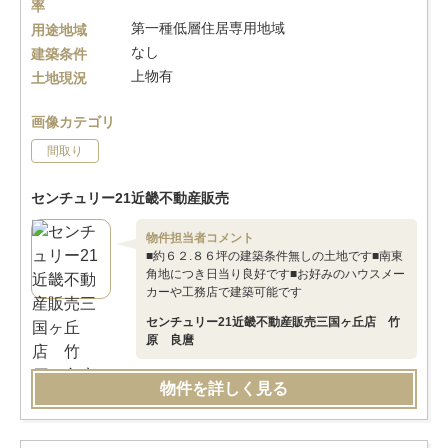
率
第一種低層住居専用地域
用途地域
なし
建築条件
上物有
土地現況
画像カテゴリ
間取り
センチュリー21近畿不動産販売
物件担当者コメント
■約６２.８６坪の建築条件無しの土地です■南東
角地につき日当り良好です■お好みのハウスメー
カーや工務店で建築可能です
センチュリー21近畿不動産販売三国ヶ丘店 竹
原 良麿
物件を詳しく見る