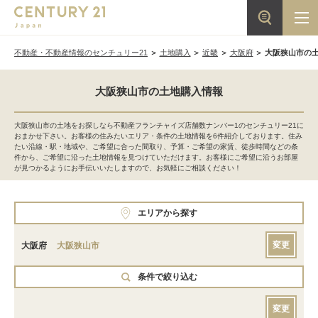
不動産・不動産情報のセンチュリー21
土地購入
近畿
大阪府
大阪狭山市の
大阪狭山市の土地購入情報
大阪狭山市の土地をお探しなら不動産フランチャイズ店舗数ナンバー1のセンチュリー21に
おまかせ下さい。お客様の住みたいエリア・条件の土地情報を6件紹介しております。住み
たい沿線・駅・地域や、ご希望に合った間取り、予算・ご希望の家賃、徒歩時間などの条
件から、ご希望に沿った土地情報を見つけていただけます。お客様にご希望に沿うお部屋
が見つかるようにお手伝いいたしますので、お気軽にご相談ください！
エリアから探す
変更
大阪府
大阪狭山市
条件で絞り込む
変更