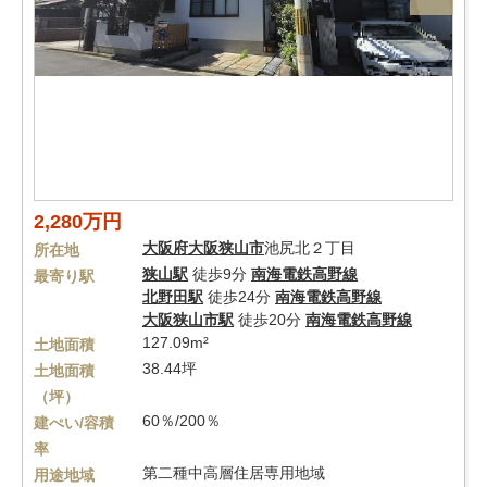
2,280万円
大阪府
大阪狭山市
池尻北２丁目
所在地
狭山駅
徒歩9分
南海電鉄高野線
最寄り駅
北野田駅
徒歩24分
南海電鉄高野線
大阪狭山市駅
徒歩20分
南海電鉄高野線
127.09m²
土地面積
38.44坪
土地面積
（坪）
60％/200％
建ぺい/容積
率
第二種中高層住居専用地域
用途地域