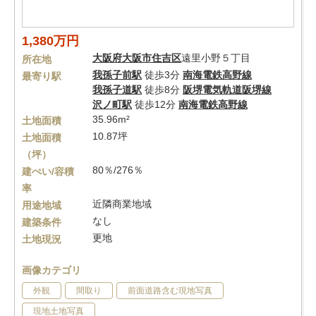
1,380万円
大阪府
大阪市住吉区
遠里小野５丁目
所在地
我孫子前駅
徒歩3分
南海電鉄高野線
最寄り駅
我孫子道駅
徒歩8分
阪堺電気軌道阪堺線
沢ノ町駅
徒歩12分
南海電鉄高野線
35.96m²
土地面積
10.87坪
土地面積
（坪）
80％/276％
建ぺい/容積
率
近隣商業地域
用途地域
なし
建築条件
更地
土地現況
画像カテゴリ
外観
間取り
前面道路含む現地写真
現地土地写真