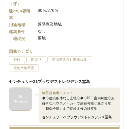
（坪）
80％/276％
建ぺい/容積
率
近隣商業地域
用途地域
なし
建築条件
更地
土地現況
画像カテゴリ
外観
間取り
前面道路含む現地写真
現地土地写真
センチュリー21プラウデストレジデンス堂島
物件担当者コメント
◆◇建築条件なし土地◇◆◇即日案内可能◇お
好きなハウスメーカーで建築可能◇最寄り駅
「我孫子前」まで徒歩３分の好立地
センチュリー21プラウデストレジデンス堂島