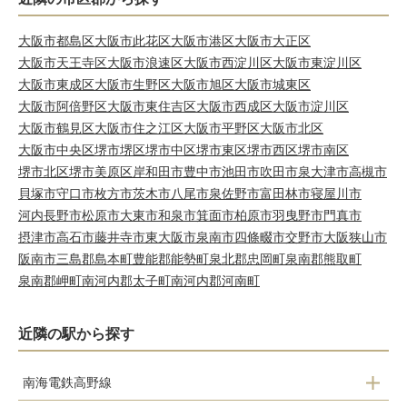
大阪市都島区
大阪市此花区
大阪市港区
大阪市大正区
大阪市天王寺区
大阪市浪速区
大阪市西淀川区
大阪市東淀川区
大阪市東成区
大阪市生野区
大阪市旭区
大阪市城東区
大阪市阿倍野区
大阪市東住吉区
大阪市西成区
大阪市淀川区
大阪市鶴見区
大阪市住之江区
大阪市平野区
大阪市北区
大阪市中央区
堺市堺区
堺市中区
堺市東区
堺市西区
堺市南区
堺市北区
堺市美原区
岸和田市
豊中市
池田市
吹田市
泉大津市
高槻市
貝塚市
守口市
枚方市
茨木市
八尾市
泉佐野市
富田林市
寝屋川市
河内長野市
松原市
大東市
和泉市
箕面市
柏原市
羽曳野市
門真市
摂津市
高石市
藤井寺市
東大阪市
泉南市
四條畷市
交野市
大阪狭山市
阪南市
三島郡島本町
豊能郡能勢町
泉北郡忠岡町
泉南郡熊取町
泉南郡岬町
南河内郡太子町
南河内郡河南町
近隣の駅から探す
南海電鉄高野線