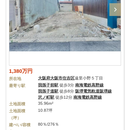
1,380万円
大阪府
大阪市住吉区
遠里小野５丁目
所在地
我孫子前駅
徒歩3分
南海電鉄高野線
最寄り駅
我孫子道駅
徒歩8分
阪堺電気軌道阪堺線
沢ノ町駅
徒歩12分
南海電鉄高野線
35.96m²
土地面積
10.87坪
土地面積
（坪）
80％/276％
建ぺい/容積