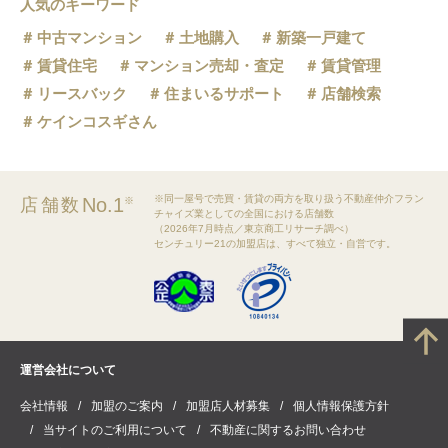
人気のキーワード
中古マンション
土地購入
新築一戸建て
賃貸住宅
マンション売却・査定
賃貸管理
リースバック
住まいるサポート
店舗検索
ケインコスギさん
※同一屋号で売買・賃貸の両方を取り扱う不動産仲介フラン
No.1
店舗数
※
チャイズ業としての全国における店舗数
（2026年7月時点／東京商工リサーチ調べ）
センチュリー21の加盟店は、すべて独立・自営です。
運営会社について
会社情報
加盟のご案内
加盟店人材募集
個人情報保護方針
当サイトのご利用について
不動産に関するお問い合わせ