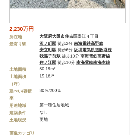
2,230万円
大阪府
大阪市住吉区
墨江４丁目
所在地
沢ノ町駅
徒歩3分
南海電鉄高野線
最寄り駅
安立町駅
徒歩6分
阪堺電気軌道阪堺線
我孫子前駅
徒歩10分
南海電鉄高野線
住ノ江駅
徒歩10分
南海電鉄南海本線
50.19m²
土地面積
15.18坪
土地面積
（坪）
80％/200％
建ぺい/容積
率
第一種住居地域
用途地域
なし
建築条件
更地
土地現況
画像カテゴリ