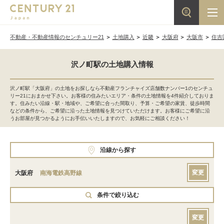
不動産・不動産情報のセンチュリー21
土地購入
近畿
大阪府
大阪市
住吉
沢ノ町駅の土地購入情報
沢ノ町駅「大阪府」の土地をお探しなら不動産フランチャイズ店舗数ナンバー1のセンチュ
リー21におまかせ下さい。お客様の住みたいエリア・条件の土地情報を4件紹介しておりま
す。住みたい沿線・駅・地域や、ご希望に合った間取り、予算・ご希望の家賃、徒歩時間
などの条件から、ご希望に沿った土地情報を見つけていただけます。お客様にご希望に沿
うお部屋が見つかるようにお手伝いいたしますので、お気軽にご相談ください！
沿線から探す
変更
大阪府
南海電鉄高野線
条件で絞り込む
変更