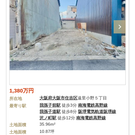
1,380万円
大阪府
大阪市住吉区
遠里小野５丁目
所在地
我孫子前駅
徒歩3分
南海電鉄高野線
最寄り駅
我孫子道駅
徒歩8分
阪堺電気軌道阪堺線
沢ノ町駅
徒歩12分
南海電鉄高野線
35.96m²
土地面積
10.87坪
土地面積