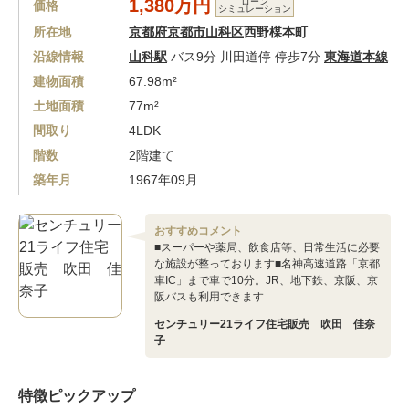
1,380万円
ローン
価格
シミュレーション
所在地
京都府京都市山科区
西野楳本町
沿線情報
山科駅
バス9分 川田道停 停歩7分
東海道本線
建物面積
67.98m²
土地面積
77m²
間取り
4LDK
階数
2階建て
築年月
1967年09月
おすすめコメント
■スーパーや薬局、飲食店等、日常生活に必要
な施設が整っております■名神高速道路「京都
車IC」まで車で10分。JR、地下鉄、京阪、京
阪バスも利用できます
センチュリー21ライフ住宅販売 吹田 佳奈
子
特徴ピックアップ