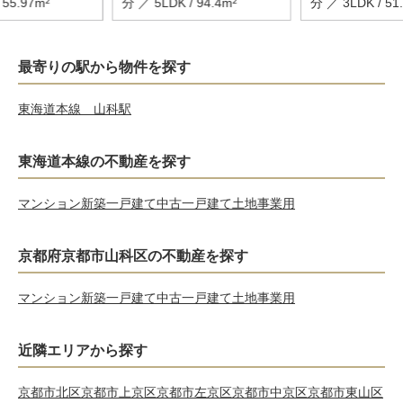
 55.97m²
分 ／ 5LDK / 94.4m²
分 ／ 3LDK / 51
最寄りの駅から物件を探す
東海道本線 山科駅
東海道本線の不動産を探す
マンション
新築一戸建て
中古一戸建て
土地
事業用
京都府京都市山科区の不動産を探す
マンション
新築一戸建て
中古一戸建て
土地
事業用
近隣エリアから探す
京都市北区
京都市上京区
京都市左京区
京都市中京区
京都市東山区