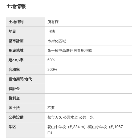
土地情報
土地権利
所有権
地目
宅地
都市計画
市街化区域
用途地域
第一種中高層住居専用地域
建ぺい率
60%
容積率
200%
借地期間/地代
保証金
権利金
国土法
不要
公共設備
都市ガス 公営水道 公共下水
学区
花山中学校（約834 m）/鏡山小学校（約1067
m）