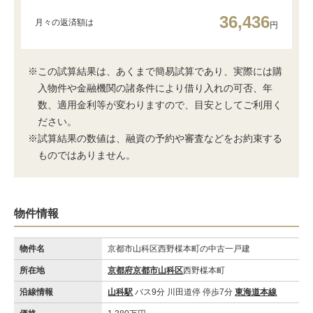
36,436
月々の返済額は
円
※この試算結果は、あくまで簡易試算であり、実際には購
入物件や金融機関の諸条件により借り入れの可否、年
数、適用金利等が変わりますので、目安としてご利用く
ださい。
※試算結果の数値は、融資の予約や審査などをお約束する
ものではありません。
物件情報
物件名
京都市山科区西野楳本町の中古一戸建
所在地
京都府京都市山科区
西野楳本町
沿線情報
山科駅
バス9分 川田道停 停歩7分
東海道本線