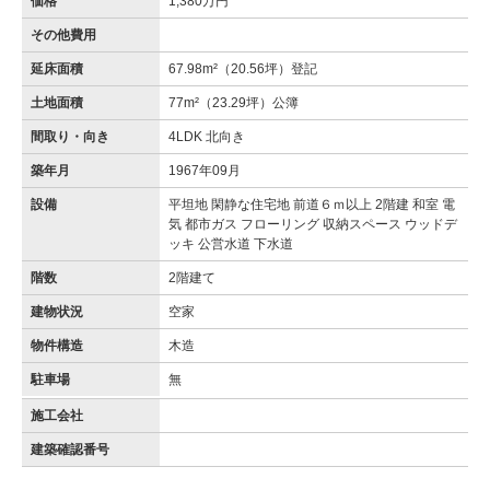
価格
1,380万円
その他費用
延床面積
67.98m²（20.56坪）登記
土地面積
77m²（23.29坪）公簿
間取り・向き
4LDK 北向き
築年月
1967年09月
設備
平坦地 閑静な住宅地 前道６ｍ以上 2階建 和室 電
気 都市ガス フローリング 収納スペース ウッドデ
ッキ 公営水道 下水道
階数
2階建て
建物状況
空家
物件構造
木造
駐車場
無
施工会社
建築確認番号