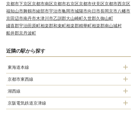
京都市下京区
京都市南区
京都市右京区
京都市伏見区
京都市西京区
福知山市
舞鶴市
綾部市
宇治市
亀岡市
城陽市
向日市
長岡京市
八幡市
京田辺市
南丹市
木津川市
乙訓郡大山崎町
久世郡久御山町
綴喜郡宇治田原町
相楽郡和束町
相楽郡精華町
相楽郡南山城村
船井郡京丹波町
近隣の駅から探す
東海道本線
京都市東西線
山科駅
湖西線
御陵駅
京阪電気鉄道京津線
山科駅
山科駅
御陵駅
東野駅
京阪山科駅
椥辻駅