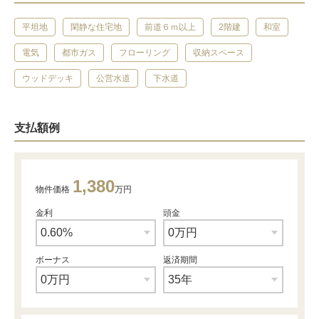
平坦地
閑静な住宅地
前道６ｍ以上
2階建
和室
電気
都市ガス
フローリング
収納スペース
ウッドデッキ
公営水道
下水道
支払額例
1,380
物件価格
万円
金利
頭金
ボーナス
返済期間