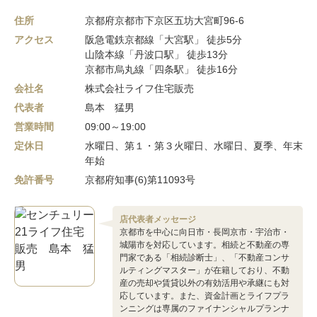
住所
京都府京都市下京区五坊大宮町96-6
アクセス
阪急電鉄京都線「大宮駅」 徒歩5分
山陰本線「丹波口駅」 徒歩13分
京都市烏丸線「四条駅」 徒歩16分
会社名
株式会社ライフ住宅販売
代表者
島本 猛男
営業時間
09:00～19:00
定休日
水曜日、第１・第３火曜日、水曜日、夏季、年末
年始
免許番号
京都府知事(6)第11093号
店代表者メッセージ
京都市を中心に向日市・長岡京市・宇治市・
城陽市を対応しています。相続と不動産の専
門家である「相続診断士」、「不動産コンサ
ルティングマスター」が在籍しており、不動
産の売却や賃貸以外の有効活用や承継にも対
応しています。また、資金計画とライフプラ
ンニングは専属のファイナンシャルプランナ