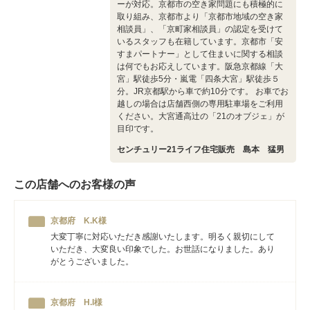
ーが対応。京都市の空き家問題にも積極的に
取り組み、京都市より「京都市地域の空き家
相談員」、「京町家相談員」の認定を受けて
いるスタッフも在籍しています。京都市「安
すまパートナー」として住まいに関する相談
は何でもお応えしています。阪急京都線「大
宮」駅徒歩5分・嵐電「四条大宮」駅徒歩５
分。JR京都駅から車で約10分です。 お車でお
越しの場合は店舗西側の専用駐車場をご利用
ください。大宮通高辻の「21のオブジェ」が
目印です。
センチュリー21ライフ住宅販売 島本 猛男
この店舗へのお客様の声
京都府 K.K様
大変丁寧に対応いただき感謝いたします。明るく親切にして
いただき、大変良い印象でした。お世話になりました。あり
がとうございました。
京都府 H.I様