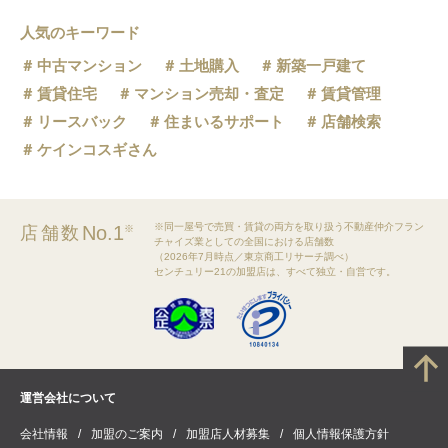
人気のキーワード
中古マンション
土地購入
新築一戸建て
賃貸住宅
マンション売却・査定
賃貸管理
リースバック
住まいるサポート
店舗検索
ケインコスギさん
※同一屋号で売買・賃貸の両方を取り扱う不動産仲介フラン
No.1
店舗数
※
チャイズ業としての全国における店舗数
（2026年7月時点／東京商工リサーチ調べ）
センチュリー21の加盟店は、すべて独立・自営です。
運営会社について
会社情報
加盟のご案内
加盟店人材募集
個人情報保護方針