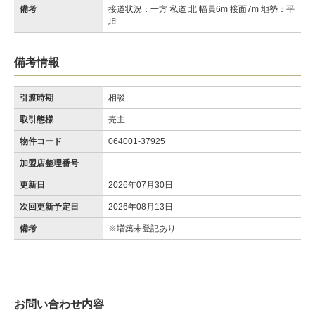
備考
接道状況：一方 私道 北 幅員6m 接面7m 地勢：平
坦
備考情報
引渡時期
相談
取引態様
売主
物件コード
064001-37925
加盟店整理番号
更新日
2026年07月30日
次回更新予定日
2026年08月13日
備考
※増築未登記あり
お問い合わせ内容