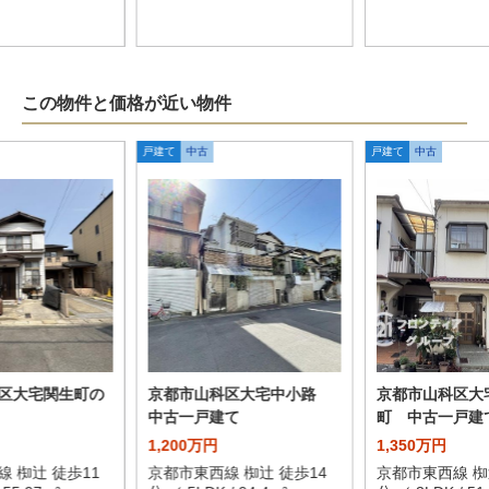
この物件と価格が近い物件
戸建て
中古
戸建て
中古
区大宅関生町の
京都市山科区大宅中小路
京都市山科区大
中古一戸建て
町 中古一戸建
1,200万円
1,350万円
 椥辻 徒歩11
京都市東西線 椥辻 徒歩14
京都市東西線 椥