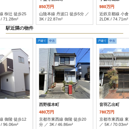
850万円
980万円
 椥辻 徒歩25
山陰本線 丹波口 徒歩5分 ／
近鉄京都線 小倉
/ 71.28m²
3K / 22.87m²
2LDK / 74.71m²
駅近隣の物件
戸建て
中古
戸建て
中古
西野楳本町
音羽乙出町
480万円
780万円
 御陵 徒歩12
京都市東西線 御陵 徒歩20
京都市東西線 東
/ 96.06m²
分 ／ 3K / 46.86m²
／ 5K / 70.03m²