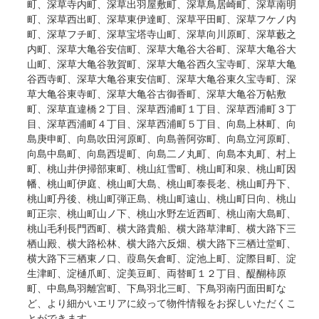
町、深草寺内町、深草出羽屋敷町、深草鳥居崎町、深草南明
町、深草西出町、深草東伊達町、深草平田町、深草フケノ内
町、深草フチ町、深草宝塔寺山町、深草向川原町、深草藪之
内町、深草大亀谷安信町、深草大亀谷大谷町、深草大亀谷大
山町、深草大亀谷敦賀町、深草大亀谷西久宝寺町、深草大亀
谷西寺町、深草大亀谷東安信町、深草大亀谷東久宝寺町、深
草大亀谷東寺町、深草大亀谷古御香町、深草大亀谷万帖敷
町、深草直違橋２丁目、深草西浦町１丁目、深草西浦町３丁
目、深草西浦町４丁目、深草西浦町５丁目、向島上林町、向
島庚申町、向島吹田河原町、向島善阿弥町、向島立河原町、
向島中島町、向島西堤町、向島二ノ丸町、向島本丸町、村上
町、桃山井伊掃部東町、桃山紅雪町、桃山町和泉、桃山町因
幡、桃山町伊庭、桃山町大島、桃山町泰長老、桃山町丹下、
桃山町丹後、桃山町弾正島、桃山町遠山、桃山町日向、桃山
町正宗、桃山町山ノ下、桃山水野左近西町、桃山南大島町、
桃山毛利長門西町、横大路貴船、横大路草津町、横大路下三
栖山殿、横大路松林、横大路六反畑、横大路下三栖辻堂町、
横大路下三栖東ノ口、葭島矢倉町、淀池上町、淀際目町、淀
生津町、淀樋爪町、淀美豆町、両替町１２丁目、醍醐柿原
町、中島鳥羽離宮町、下鳥羽北三町、下鳥羽南円面田町な
ど、より細かいエリアに絞って物件情報をお探しいただくこ
とができます。