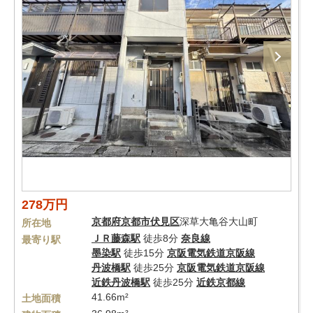
278万円
京都府
京都市伏見区
深草大亀谷大山町
所在地
ＪＲ藤森駅
徒歩8分
奈良線
最寄り駅
墨染駅
徒歩15分
京阪電気鉄道京阪線
丹波橋駅
徒歩25分
京阪電気鉄道京阪線
近鉄丹波橋駅
徒歩25分
近鉄京都線
41.66m²
土地面積