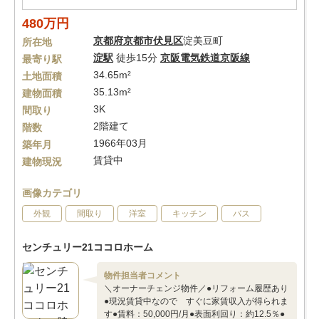
480万円
京都府
京都市伏見区
淀美豆町
所在地
淀駅
徒歩15分
京阪電気鉄道京阪線
最寄り駅
34.65m²
土地面積
35.13m²
建物面積
3K
間取り
2階建て
階数
1966年03月
築年月
賃貸中
建物現況
画像カテゴリ
外観
間取り
洋室
キッチン
バス
センチュリー21ココロホーム
物件担当者コメント
＼オーナーチェンジ物件／●リフォーム履歴あり
●現況賃貸中なので すぐに家賃収入が得られま
す●賃料：50,000円/月●表面利回り：約12.5％●