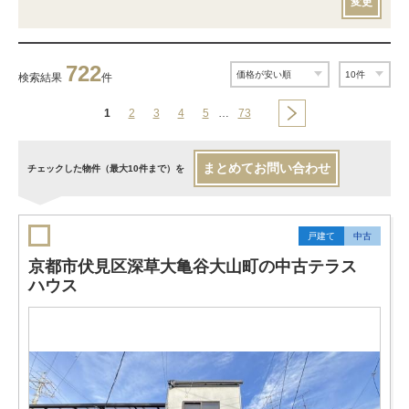
変更
722
検索結果
件
1
2
3
4
5
…
73
まとめてお問い合わせ
チェックした物件（最大10件まで）を
戸建て
中古
京都市伏見区深草大亀谷大山町の中古テラス
ハウス