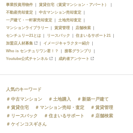
事業投資用物件
賃貸住宅（賃貸マンション・アパート）
伏見桃山駅
不動産売却査定
中古マンション売却査定
一戸建て・一軒家売却査定
土地売却査定
中書島駅
マンションライブラリー
賃貸管理
店舗検索
センチュリー21とは
リースバック
住まいるサポート21
淀駅
加盟店人材募集
イメージキャラクター紹介
Who is センチュリワン君！？
接客グランプリ
Youtube公式チャンネル
成約者アンケート
人気のキーワード
中古マンション
土地購入
新築一戸建て
賃貸住宅
マンション売却・査定
賃貸管理
リースバック
住まいるサポート
店舗検索
ケインコスギさん