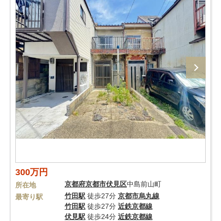
300万円
京都府
京都市伏見区
中島前山町
所在地
竹田駅
徒歩27分
京都市烏丸線
最寄り駅
竹田駅
徒歩27分
近鉄京都線
伏見駅
徒歩24分
近鉄京都線