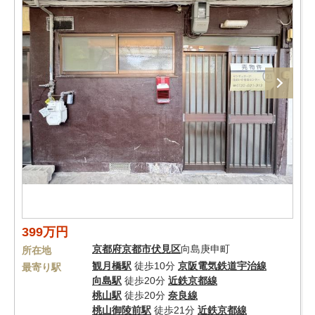
399万円
京都府
京都市伏見区
向島庚申町
所在地
観月橋駅
徒歩10分
京阪電気鉄道宇治線
最寄り駅
向島駅
徒歩20分
近鉄京都線
桃山駅
徒歩20分
奈良線
桃山御陵前駅
徒歩21分
近鉄京都線