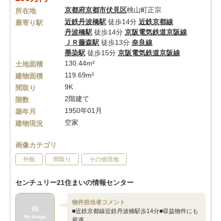
京都府
京都市伏見区
桃山町正宗
所在地
近鉄丹波橋駅
徒歩14分
近鉄京都線
最寄り駅
丹波橋駅
徒歩14分
京阪電気鉄道京阪線
ＪＲ藤森駅
徒歩13分
奈良線
墨染駅
徒歩15分
京阪電気鉄道京阪線
130.44m²
土地面積
119.69m²
建物面積
9K
間取り
2階建て
階数
1950年01月
築年月
空家
建物現況
画像カテゴリ
外観
間取り
その他現地
センチュリー21住まいの情報センター
物件担当者コメント
■近鉄京都線近鉄丹波橋駅歩14分■収益物件にも
最適