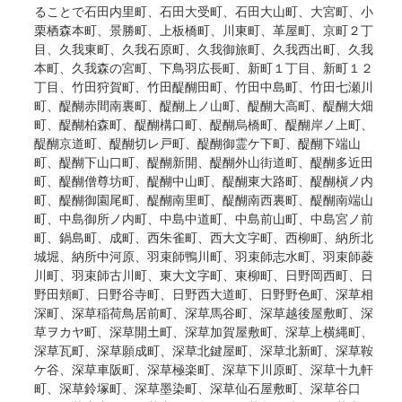
ることで石田内里町、石田大受町、石田大山町、大宮町、小
栗栖森本町、景勝町、上板橋町、川東町、革屋町、京町２丁
目、久我東町、久我石原町、久我御旅町、久我西出町、久我
本町、久我森の宮町、下鳥羽広長町、新町１丁目、新町１２
丁目、竹田狩賀町、竹田醍醐田町、竹田中島町、竹田七瀬川
町、醍醐赤間南裏町、醍醐上ノ山町、醍醐大高町、醍醐大畑
町、醍醐柏森町、醍醐構口町、醍醐烏橋町、醍醐岸ノ上町、
醍醐京道町、醍醐切レ戸町、醍醐御霊ケ下町、醍醐下端山
町、醍醐下山口町、醍醐新開、醍醐外山街道町、醍醐多近田
町、醍醐僧尊坊町、醍醐中山町、醍醐東大路町、醍醐槇ノ内
町、醍醐御園尾町、醍醐南里町、醍醐南西裏町、醍醐南端山
町、中島御所ノ内町、中島中道町、中島前山町、中島宮ノ前
町、鍋島町、成町、西朱雀町、西大文字町、西柳町、納所北
城堀、納所中河原、羽束師鴨川町、羽束師志水町、羽束師菱
川町、羽束師古川町、東大文字町、東柳町、日野岡西町、日
野田頬町、日野谷寺町、日野西大道町、日野野色町、深草相
深町、深草稲荷鳥居前町、深草馬谷町、深草越後屋敷町、深
草ヲカヤ町、深草開土町、深草加賀屋敷町、深草上横縄町、
深草瓦町、深草願成町、深草北鍵屋町、深草北新町、深草鞍
ケ谷、深草車阪町、深草極楽町、深草下川原町、深草十九軒
町、深草鈴塚町、深草墨染町、深草仙石屋敷町、深草谷口