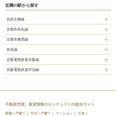
近隣の駅から探す
近鉄京都線
京都市烏丸線
上鳥羽口駅
京都市東西線
くいな橋駅
竹田駅
奈良線
醍醐駅
竹田駅
伏見駅
京阪電気鉄道京阪線
稲荷駅
石田駅
近鉄丹波橋駅
京阪電気鉄道宇治線
伏見稲荷駅
ＪＲ藤森駅
桃山御陵前駅
中書島駅
龍谷大前深草駅
桃山駅
向島駅
観月橋駅
藤森駅
桃山南口駅
墨染駅
不動産売買・賃貸情報のセンチュリー21総合サイト
新築一戸建て
中古一戸建て
マンション
土地
六地蔵駅
丹波橋駅