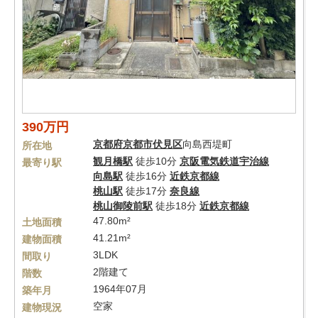
390万円
京都府
京都市伏見区
向島西堤町
所在地
観月橋駅
徒歩10分
京阪電気鉄道宇治線
最寄り駅
向島駅
徒歩16分
近鉄京都線
桃山駅
徒歩17分
奈良線
桃山御陵前駅
徒歩18分
近鉄京都線
47.80m²
土地面積
41.21m²
建物面積
3LDK
間取り
2階建て
階数
1964年07月
築年月
空家
建物現況