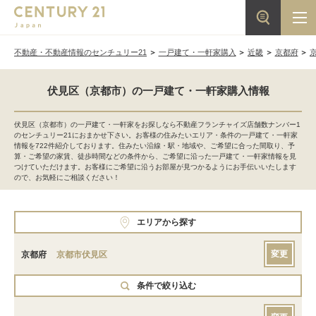
不動産・不動産情報のセンチュリー21
一戸建て・一軒家購入
近畿
京都府
伏見区（京都市）の一戸建て・一軒家購入情報
伏見区（京都市）の一戸建て・一軒家をお探しなら不動産フランチャイズ店舗数ナンバー1
のセンチュリー21におまかせ下さい。お客様の住みたいエリア・条件の一戸建て・一軒家
情報を722件紹介しております。住みたい沿線・駅・地域や、ご希望に合った間取り、予
算・ご希望の家賃、徒歩時間などの条件から、ご希望に沿った一戸建て・一軒家情報を見
つけていただけます。お客様にご希望に沿うお部屋が見つかるようにお手伝いいたします
ので、お気軽にご相談ください！
エリアから探す
変更
京都府
京都市伏見区
条件で絞り込む