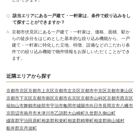
Q.
該当エリアにある一戸建て・一軒家は、条件で絞り込みをし
て探すことができますか？
A.
京都市伏見区にある一戸建て・一軒家は、価格、面積、駅か
らの徒歩分をはじめとした基本的な絞り込み機能から、一戸
建て・一軒家に特化した立地、特徴、設備などのこだわり条
件での絞り込み機能で物件情報をお探しいただくことができ
ます。
近隣エリアから探す
京都市北区
京都市上京区
京都市左京区
京都市中京区
京都市東山区
京都市下京区
京都市南区
京都市右京区
京都市山科区
京都市西京区
福知山市
舞鶴市
綾部市
宇治市
亀岡市
城陽市
向日市
長岡京市
八幡市
京田辺市
南丹市
木津川市
乙訓郡大山崎町
久世郡久御山町
綴喜郡宇治田原町
相楽郡和束町
相楽郡精華町
相楽郡南山城村
船井郡京丹波町