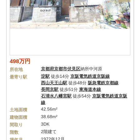
498万円
京都府
京都市伏見区
納所中河原
所在地
淀駅
徒歩14分
京阪電気鉄道京阪線
最寄り駅
西山天王山駅
徒歩48分
阪急電鉄京都線
長岡京駅
徒歩51分
東海道本線
石清水八幡宮駅
徒歩54分
京阪電気鉄道京阪
線
42.56m²
土地面積
38.68m²
建物面積
3DK
間取り
2階建て
階数
1972年12月
築年月