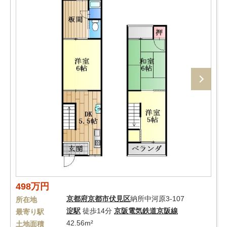
498万円
京都府
京都市伏見区
納所中河原3-107
所在地
淀駅
徒歩14分
京阪電気鉄道京阪線
最寄り駅
42.56m²
土地面積