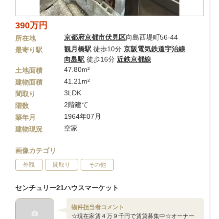
390万円
京都府
京都市伏見区
向島西堤町56-44
所在地
観月橋駅
徒歩10分
京阪電気鉄道宇治線
最寄り駅
向島駅
徒歩16分
近鉄京都線
47.80m²
土地面積
41.21m²
建物面積
3LDK
間取り
2階建て
階数
1964年07月
築年月
空家
建物現況
画像カテゴリ
外観
間取り
その他
センチュリー21ハウスマーケット
物件担当者コメント
☆現在家賃４万９千円で賃貸募集中☆オーナー