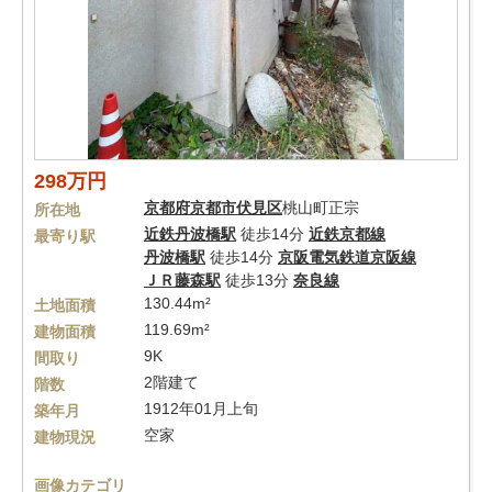
298万円
京都府
京都市伏見区
桃山町正宗
所在地
近鉄丹波橋駅
徒歩14分
近鉄京都線
最寄り駅
丹波橋駅
徒歩14分
京阪電気鉄道京阪線
ＪＲ藤森駅
徒歩13分
奈良線
130.44m²
土地面積
119.69m²
建物面積
9K
間取り
2階建て
階数
1912年01月上旬
築年月
空家
建物現況
画像カテゴリ