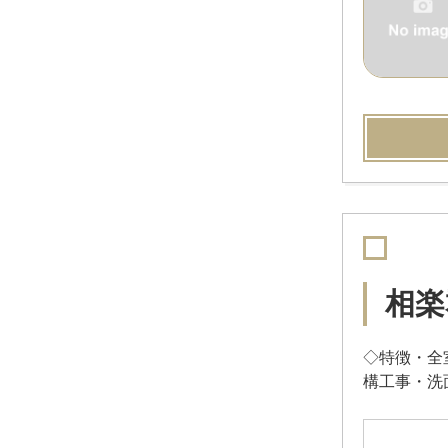
相楽
◇特徴・全
構工事・洗