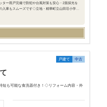
ッター雨戸完備で防犯や台風対策も安心・2面採光を
の入庫もスムーズです◇立地・精華町立山田荘小学…
戸建て
中古
て
時短も可能な食洗器付き！◇リフォーム内容・外