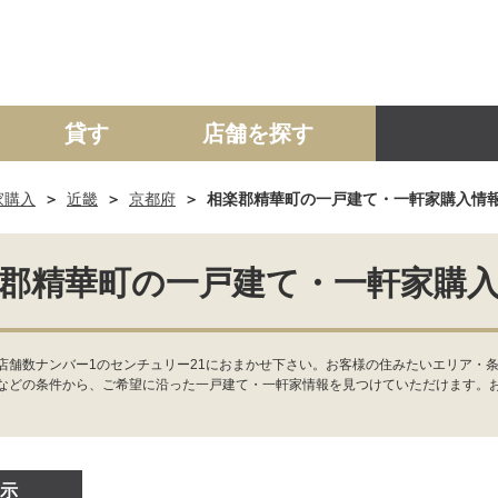
貸す
店舗を探す
家購入
近畿
京都府
相楽郡精華町の一戸建て・一軒家購入情
建て
マンション
土地
事業投資用
郡精華町の一戸建て・一軒家購
店舗数ナンバー1のセンチュリー21におまかせ下さい。お客様の住みたいエリア・
などの条件から、ご希望に沿った一戸建て・一軒家情報を見つけていただけます。
示