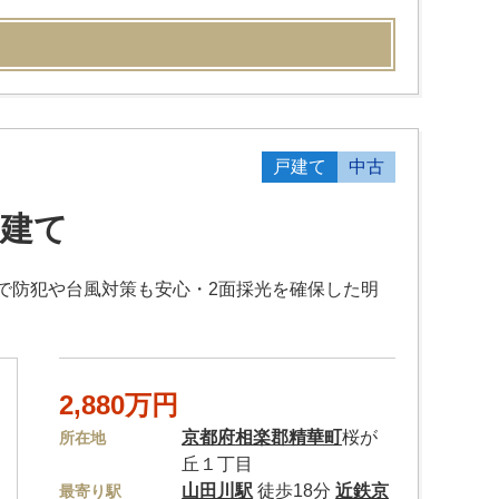
戸建て
中古
戸建て
で防犯や台風対策も安心・2面採光を確保した明
2,880万円
京都府
相楽郡精華町
桜が
所在地
丘１丁目
山田川駅
徒歩18分
近鉄京
最寄り駅