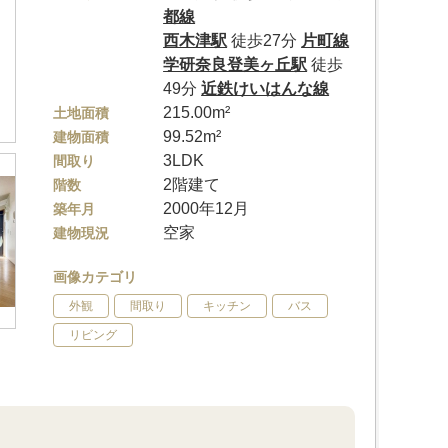
都線
西木津駅
徒歩27分
片町線
学研奈良登美ヶ丘駅
徒歩
49分
近鉄けいはんな線
215.00m²
土地面積
99.52m²
建物面積
3LDK
間取り
2階建て
階数
2000年12月
築年月
空家
建物現況
画像カテゴリ
外観
間取り
キッチン
バス
リビング