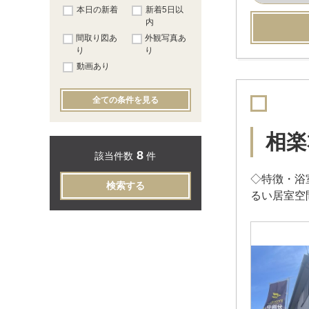
本日の新着
新着5日以
内
間取り図あ
外観写真あ
り
り
動画あり
全ての条件を見る
相楽
8
該当件数
件
◇特徴・浴
検索する
るい居室空