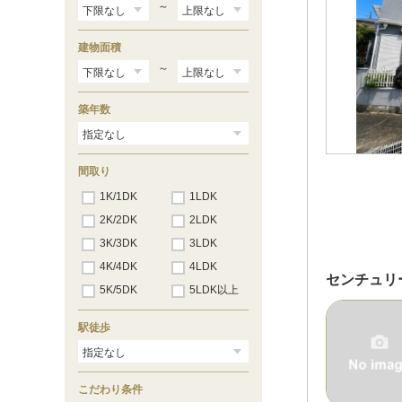
～
建物面積
～
築年数
間取り
1K/1DK
1LDK
2K/2DK
2LDK
3K/3DK
3LDK
4K/4DK
4LDK
センチュリ
5K/5DK
5LDK以上
駅徒歩
こだわり条件