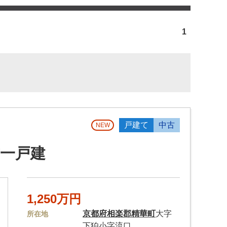
1
戸建て
中古
NEW
一戸建
1,250万円
京都府
相楽郡精華町
大字
所在地
下狛小字流口