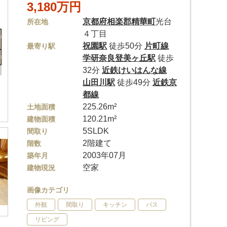
3,180万円
京都府
相楽郡精華町
光台
所在地
４丁目
祝園駅
徒歩50分
片町線
最寄り駅
学研奈良登美ヶ丘駅
徒歩
32分
近鉄けいはんな線
山田川駅
徒歩49分
近鉄京
都線
225.26m²
土地面積
120.21m²
建物面積
5SLDK
間取り
2階建て
階数
2003年07月
築年月
空家
建物現況
画像カテゴリ
外観
間取り
キッチン
バス
リビング