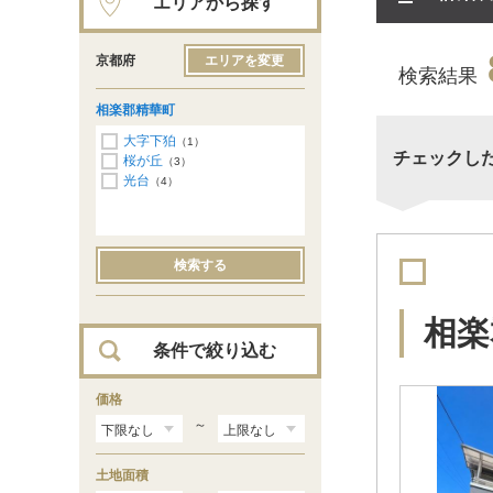
エリアから探す
京都府
エリアを変更
検索結果
相楽郡精華町
大字下狛
（1）
チェックし
桜が丘
（3）
光台
（4）
検索する
相楽
条件で絞り込む
価格
～
土地面積