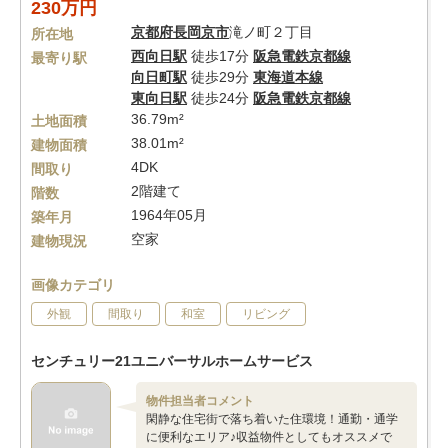
230万円
京都府
長岡京市
滝ノ町２丁目
所在地
西向日駅
徒歩17分
阪急電鉄京都線
最寄り駅
向日町駅
徒歩29分
東海道本線
東向日駅
徒歩24分
阪急電鉄京都線
36.79m²
土地面積
38.01m²
建物面積
4DK
間取り
2階建て
階数
1964年05月
築年月
空家
建物現況
画像カテゴリ
外観
間取り
和室
リビング
センチュリー21ユニバーサルホームサービス
物件担当者コメント
閑静な住宅街で落ち着いた住環境！通勤・通学
に便利なエリア♪収益物件としてもオススメで