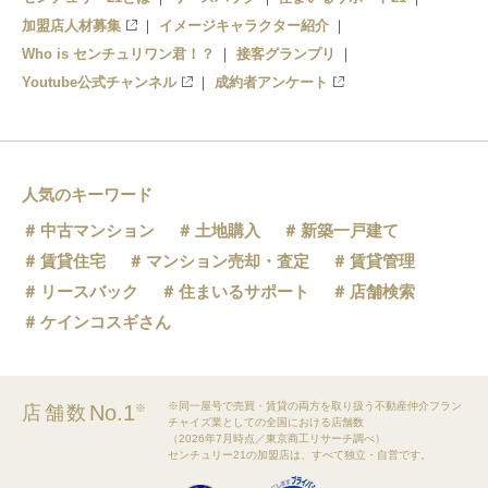
加盟店人材募集
イメージキャラクター紹介
Who is センチュリワン君！？
接客グランプリ
Youtube公式チャンネル
成約者アンケート
人気のキーワード
中古マンション
土地購入
新築一戸建て
賃貸住宅
マンション売却・査定
賃貸管理
リースバック
住まいるサポート
店舗検索
ケインコスギさん
※同一屋号で売買・賃貸の両方を取り扱う不動産仲介フラン
No.1
店舗数
※
チャイズ業としての全国における店舗数
（2026年7月時点／東京商工リサーチ調べ）
センチュリー21の加盟店は、すべて独立・自営です。