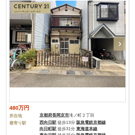
480万円
京都府
長岡京市
滝ノ町２丁目
所在地
西向日駅
徒歩13分
阪急電鉄京都線
最寄り駅
向日町駅
徒歩31分
東海道本線