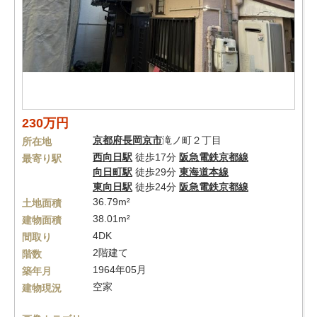
230万円
京都府
長岡京市
滝ノ町２丁目
所在地
西向日駅
徒歩17分
阪急電鉄京都線
最寄り駅
向日町駅
徒歩29分
東海道本線
東向日駅
徒歩24分
阪急電鉄京都線
36.79m²
土地面積
38.01m²
建物面積
4DK
間取り
2階建て
階数
1964年05月
築年月
空家
建物現況