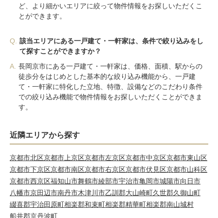
ど、より細かいエリアに絞って物件情報をお探しいただくこ
とができます。
Q.
該当エリアにある一戸建て・一軒家は、条件で絞り込みをし
て探すことができますか？
A.
長岡京市にある一戸建て・一軒家は、価格、面積、駅からの
徒歩分をはじめとした基本的な絞り込み機能から、一戸建
て・一軒家に特化した立地、特徴、設備などのこだわり条件
での絞り込み機能で物件情報をお探しいただくことができま
す。
近隣エリアから探す
京都市北区
京都市上京区
京都市左京区
京都市中京区
京都市東山区
京都市下京区
京都市南区
京都市右京区
京都市伏見区
京都市山科区
京都市西京区
福知山市
舞鶴市
綾部市
宇治市
亀岡市
城陽市
向日市
八幡市
京田辺市
南丹市
木津川市
乙訓郡大山崎町
久世郡久御山町
綴喜郡宇治田原町
相楽郡和束町
相楽郡精華町
相楽郡南山城村
船井郡京丹波町