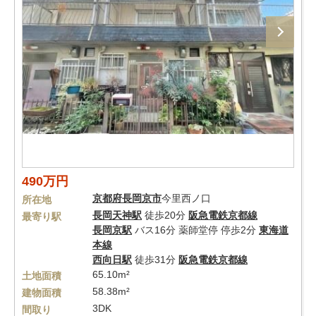
490万円
京都府
長岡京市
今里西ノ口
所在地
長岡天神駅
徒歩20分
阪急電鉄京都線
最寄り駅
長岡京駅
バス16分 薬師堂停 停歩2分
東海道
本線
西向日駅
徒歩31分
阪急電鉄京都線
65.10m²
土地面積
58.38m²
建物面積
3DK
間取り