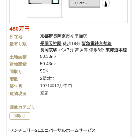
480万円
京都府
長岡京市
今里細塚
所在地
長岡天神駅
徒歩19分
阪急電鉄京都線
最寄り駅
長岡京駅
バス7分 舞塚停 停歩8分
東海道本線
53.33m²
土地面積
50.43m²
建物面積
5DK
間取り
2階建て
階数
1971年12月中旬
築年月
空家
建物現況
画像カテゴリ
間取り
センチュリー21ユニバーサルホームサービス