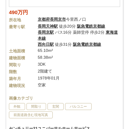
490万円
京都府
長岡京市
今里西ノ口
所在地
長岡天神駅
徒歩20分
阪急電鉄京都線
最寄り駅
長岡京駅
バス16分 薬師堂停 停歩2分
東海道
本線
西向日駅
徒歩31分
阪急電鉄京都線
65.10m²
土地面積
58.38m²
建物面積
3DK
間取り
2階建て
階数
1978年01月
築年月
空家
建物現況
画像カテゴリ
外観
間取り
玄関
バルコニー
前面道路含む現地写真
センチュリー21ユニバーサルホームサービス