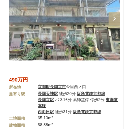
490万円
京都府
長岡京市
今里西ノ口
所在地
長岡天神駅
徒歩20分
阪急電鉄京都線
最寄り駅
長岡京駅
バス16分 薬師堂停 停歩2分
東海道
本線
西向日駅
徒歩31分
阪急電鉄京都線
65.10m²
土地面積
58.38m²
建物面積