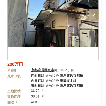
230万円
京都府
長岡京市
滝ノ町２丁目
所在地
西向日駅
徒歩17分
阪急電鉄京都線
最寄り駅
向日町駅
徒歩29分
東海道本線
東向日駅
徒歩24分
阪急電鉄京都線
36.79m²
土地面積
38.01m²
建物面積
4DK
間取り