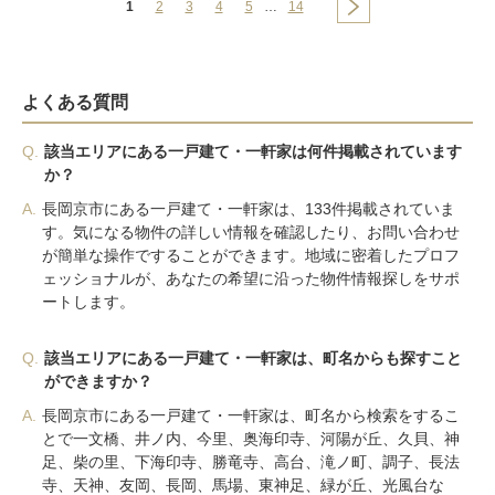
1
2
3
4
5
…
14
よくある質問
Q.
該当エリアにある一戸建て・一軒家は何件掲載されています
か？
A.
長岡京市にある一戸建て・一軒家は、133件掲載されていま
す。気になる物件の詳しい情報を確認したり、お問い合わせ
が簡単な操作ですることができます。地域に密着したプロフ
ェッショナルが、あなたの希望に沿った物件情報探しをサポ
ートします。
Q.
該当エリアにある一戸建て・一軒家は、町名からも探すこと
ができますか？
A.
長岡京市にある一戸建て・一軒家は、町名から検索をするこ
とで一文橋、井ノ内、今里、奥海印寺、河陽が丘、久貝、神
足、柴の里、下海印寺、勝竜寺、高台、滝ノ町、調子、長法
寺、天神、友岡、長岡、馬場、東神足、緑が丘、光風台な