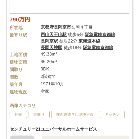
790万円
京都府
長岡京市
友岡４丁目
所在地
西山天王山駅
徒歩5分
阪急電鉄京都線
最寄り駅
長岡京駅
徒歩22分
東海道本線
長岡天神駅
徒歩18分
阪急電鉄京都線
49.33m²
土地面積
46.20m²
建物面積
3DK
間取り
2階建て
階数
1971年10月
築年月
空家
建物現況
画像カテゴリ
外観
間取り
前面道路含む現地写真
キッチン
センチュリー21ユニバーサルホームサービス