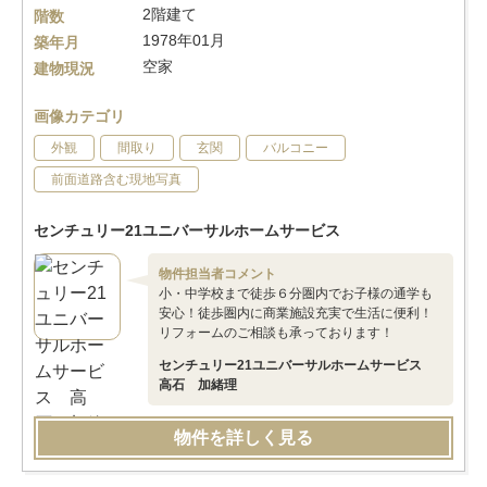
2階建て
階数
1978年01月
築年月
空家
建物現況
画像カテゴリ
外観
間取り
玄関
バルコニー
前面道路含む現地写真
センチュリー21ユニバーサルホームサービス
物件担当者コメント
小・中学校まで徒歩６分圏内でお子様の通学も
安心！徒歩圏内に商業施設充実で生活に便利！
リフォームのご相談も承っております！
センチュリー21ユニバーサルホームサービス
高石 加緒理
物件を詳しく見る