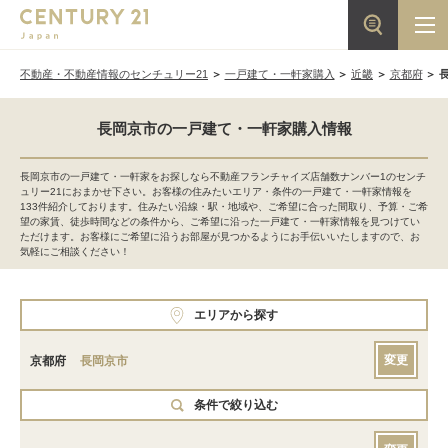
不動産・不動産情報のセンチュリー21
一戸建て・一軒家購入
近畿
京都府
長岡京市の一戸建て・一軒家購入情報
長岡京市の一戸建て・一軒家をお探しなら不動産フランチャイズ店舗数ナンバー1のセンチ
ュリー21におまかせ下さい。お客様の住みたいエリア・条件の一戸建て・一軒家情報を
133件紹介しております。住みたい沿線・駅・地域や、ご希望に合った間取り、予算・ご希
望の家賃、徒歩時間などの条件から、ご希望に沿った一戸建て・一軒家情報を見つけてい
ただけます。お客様にご希望に沿うお部屋が見つかるようにお手伝いいたしますので、お
気軽にご相談ください！
エリアから探す
変更
京都府
長岡京市
条件で絞り込む