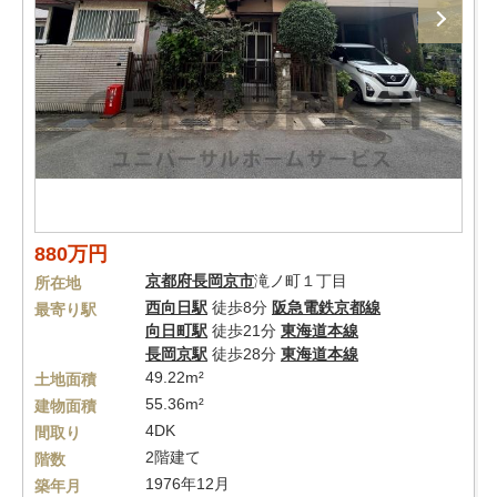
880万円
京都府
長岡京市
滝ノ町１丁目
所在地
西向日駅
徒歩8分
阪急電鉄京都線
最寄り駅
向日町駅
徒歩21分
東海道本線
長岡京駅
徒歩28分
東海道本線
49.22m²
土地面積
55.36m²
建物面積
4DK
間取り
2階建て
階数
1976年12月
築年月