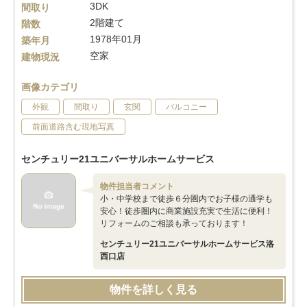
3DK
間取り
2階建て
階数
1978年01月
築年月
空家
建物現況
画像カテゴリ
外観
間取り
玄関
バルコニー
前面道路含む現地写真
センチュリー21ユニバーサルホームサービス
物件担当者コメント
小・中学校まで徒歩６分圏内でお子様の通学も
安心！徒歩圏内に商業施設充実で生活に便利！
リフォームのご相談も承っております！
センチュリー21ユニバーサルホームサービス洛
西口店
物件を詳しく見る