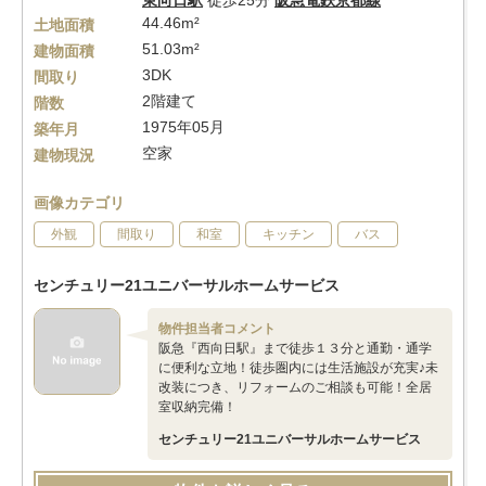
東向日駅
徒歩25分
阪急電鉄京都線
44.46m²
土地面積
51.03m²
建物面積
3DK
間取り
2階建て
階数
1975年05月
築年月
空家
建物現況
画像カテゴリ
外観
間取り
和室
キッチン
バス
センチュリー21ユニバーサルホームサービス
物件担当者コメント
阪急『西向日駅』まで徒歩１３分と通勤・通学
に便利な立地！徒歩圏内には生活施設が充実♪未
改装につき、リフォームのご相談も可能！全居
室収納完備！
センチュリー21ユニバーサルホームサービス