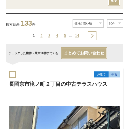
変更
133
検索結果
件
1
2
3
4
5
…
14
まとめてお問い合わせ
チェックした物件（最大10件まで）を
戸建て
中古
長岡京市滝ノ町２丁目の中古テラスハウス