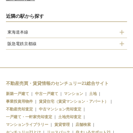
近隣の駅から探す
東海道本線
阪急電鉄京都線
長岡京駅
長岡天神駅
西山天王山駅
不動産売買・賃貸情報のセンチュリー21総合サイト
新築一戸建て
中古一戸建て
マンション
土地
事業投資用物件
賃貸住宅（賃貸マンション・アパート）
不動産売却査定
中古マンション売却査定
一戸建て・一軒家売却査定
土地売却査定
マンションライブラリー
賃貸管理
店舗検索
センチュリー21とは
リースバック
住まいるサポート21