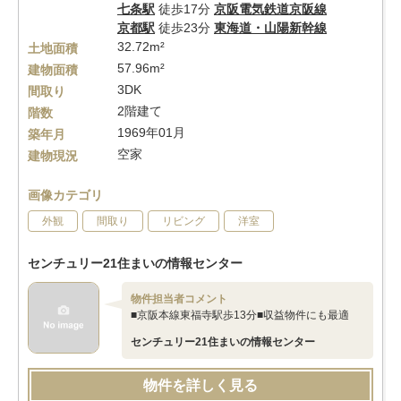
七条駅
徒歩17分
京阪電気鉄道京阪線
京都駅
徒歩23分
東海道・山陽新幹線
32.72m²
土地面積
57.96m²
建物面積
3DK
間取り
2階建て
階数
1969年01月
築年月
空家
建物現況
画像カテゴリ
外観
間取り
リビング
洋室
センチュリー21住まいの情報センター
物件担当者コメント
■京阪本線東福寺駅歩13分■収益物件にも最適
センチュリー21住まいの情報センター
物件を詳しく見る