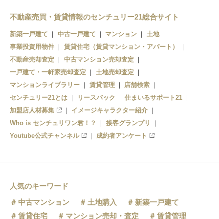
七条駅
不動産売買・賃貸情報のセンチュリー21総合サイト
新築一戸建て
中古一戸建て
マンション
土地
東福寺駅
事業投資用物件
賃貸住宅（賃貸マンション・アパート）
鳥羽街道駅
不動産売却査定
中古マンション売却査定
一戸建て・一軒家売却査定
土地売却査定
マンションライブラリー
賃貸管理
店舗検索
センチュリー21とは
リースバック
住まいるサポート21
加盟店人材募集
イメージキャラクター紹介
Who is センチュリワン君！？
接客グランプリ
Youtube公式チャンネル
成約者アンケート
人気のキーワード
中古マンション
土地購入
新築一戸建て
賃貸住宅
マンション売却・査定
賃貸管理