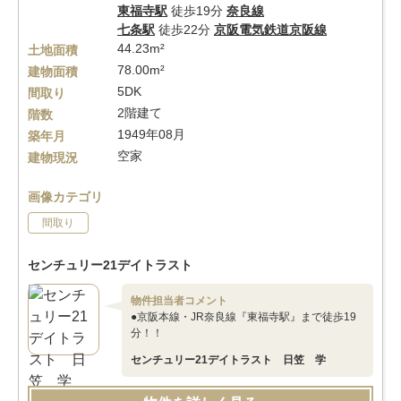
東福寺駅
徒歩19分
奈良線
七条駅
徒歩22分
京阪電気鉄道京阪線
44.23m²
土地面積
78.00m²
建物面積
5DK
間取り
2階建て
階数
1949年08月
築年月
空家
建物現況
画像カテゴリ
間取り
センチュリー21デイトラスト
物件担当者コメント
●京阪本線・JR奈良線『東福寺駅』まで徒歩19
分！！
センチュリー21デイトラスト 日笠 学