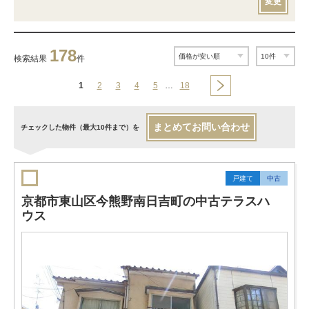
変更
178
検索結果
件
1
2
3
4
5
…
18
まとめてお問い合わせ
チェックした物件（最大10件まで）を
戸建て
中古
京都市東山区今熊野南日吉町の中古テラスハ
ウス