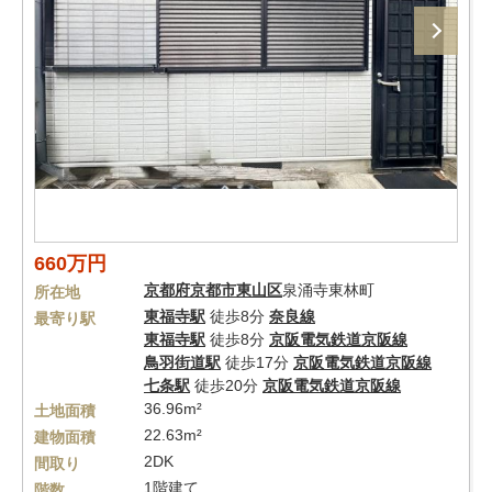
660万円
京都府
京都市東山区
泉涌寺東林町
所在地
東福寺駅
徒歩8分
奈良線
最寄り駅
東福寺駅
徒歩8分
京阪電気鉄道京阪線
鳥羽街道駅
徒歩17分
京阪電気鉄道京阪線
七条駅
徒歩20分
京阪電気鉄道京阪線
36.96m²
土地面積
22.63m²
建物面積
2DK
間取り
1階建て
階数