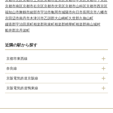
京都市北区
京都市上京区
京都市左京区
京都市中京区
京都市下京区
京都市南区
京都市右京区
京都市伏見区
京都市山科区
京都市西京区
福知山市
舞鶴市
綾部市
宇治市
亀岡市
城陽市
向日市
長岡京市
八幡市
京田辺市
南丹市
木津川市
乙訓郡大山崎町
久世郡久御山町
綴喜郡宇治田原町
相楽郡和束町
相楽郡精華町
相楽郡南山城村
船井郡京丹波町
近隣の駅から探す
京都市東西線
奈良線
三条京阪駅
京阪電気鉄道京阪線
東福寺駅
東山駅
京阪電気鉄道鴨東線
三条駅
蹴上駅
三条駅
祇園四条駅
清水五条駅