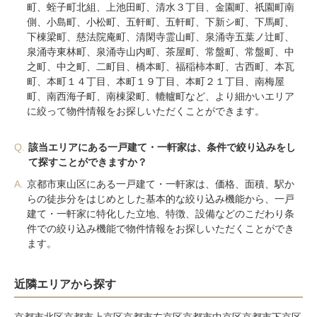
町、蛭子町北組、上池田町、清水３丁目、金園町、祇園町南
側、小島町、小松町、五軒町、五軒町、下新シ町、下馬町、
下棟梁町、慈法院庵町、清閑寺霊山町、泉涌寺五葉ノ辻町、
泉涌寺東林町、泉涌寺山内町、茶屋町、常盤町、常盤町、中
之町、中之町、二町目、橋本町、福稲柿本町、古西町、本瓦
町、本町１４丁目、本町１９丁目、本町２１丁目、南梅屋
町、南西海子町、南棟梁町、轆轤町など、より細かいエリア
に絞って物件情報をお探しいただくことができます。
Q.
該当エリアにある一戸建て・一軒家は、条件で絞り込みをし
て探すことができますか？
A.
京都市東山区にある一戸建て・一軒家は、価格、面積、駅か
らの徒歩分をはじめとした基本的な絞り込み機能から、一戸
建て・一軒家に特化した立地、特徴、設備などのこだわり条
件での絞り込み機能で物件情報をお探しいただくことができ
ます。
近隣エリアから探す