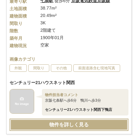
七条駅
徒歩6分
京阪電気鉄道京阪線
最寄り駅
38.77m²
土地面積
20.49m²
建物面積
3K
間取り
2階建て
階数
1900年01月
築年月
空家
建物現況
画像カテゴリ
外観
間取り
その他
前面道路含む現地写真
センチュリー21ハウスネット関西
物件担当者コメント
京阪七条駅へ歩6分 鴨川へ歩3分
センチュリー21ハウスネット関西下鴨店
物件を詳しく見る