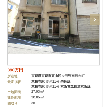
390万円
京都府
京都市東山区
今熊野南日吉町
所在地
東福寺駅
徒歩21分
奈良線
最寄り駅
東福寺駅
徒歩21分
京阪電気鉄道京阪線
27.93m²
土地面積
30.85m²
建物面積
3K
間取り