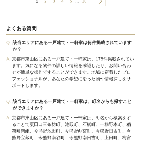
1
2
3
4
5
…
18
よくある質問
Q.
該当エリアにある一戸建て・一軒家は何件掲載されています
か？
A.
京都市東山区にある一戸建て・一軒家は、178件掲載されてい
ます。気になる物件の詳しい情報を確認したり、お問い合わ
せが簡単な操作ですることができます。地域に密着したプロ
フェッショナルが、あなたの希望に沿った物件情報探しをサ
ポートします。
Q.
該当エリアにある一戸建て・一軒家は、町名からも探すこと
ができますか？
A.
京都市東山区にある一戸建て・一軒家は、町名から検索をす
ることで粟田口三条坊町、池殿町、石橋町、一橋野本町、稲
荷町南組、今熊野池田町、今熊野剣宮町、今熊野日吉町、今
熊野宝蔵町、今熊野南谷町、今熊野南日吉町、上田町、梅宮