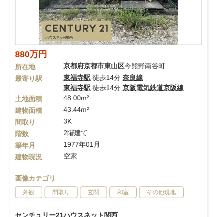
880万円
京都府
京都市東山区
今熊野南谷町
所在地
東福寺駅
徒歩14分
奈良線
最寄り駅
東福寺駅
徒歩14分
京阪電気鉄道京阪線
48.00m²
土地面積
43.44m²
建物面積
3K
間取り
2階建て
階数
1977年01月
築年月
空家
建物現況
画像カテゴリ
外観
間取り
玄関
和室
その他現地
センチュリー21ハウスネット関西