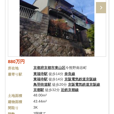
880万円
京都府
京都市東山区
今熊野南谷町
所在地
東福寺駅
徒歩14分
奈良線
最寄り駅
東福寺駅
徒歩14分
京阪電気鉄道京阪線
鳥羽街道駅
徒歩20分
京阪電気鉄道京阪線
京都駅
徒歩32分
近鉄京都線
48.00m²
土地面積
43.44m²
建物面積
3K
間取り
2階建て