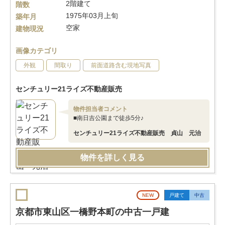
2階建て
階数
1975年03月上旬
築年月
空家
建物現況
画像カテゴリ
外観
間取り
前面道路含む現地写真
センチュリー21ライズ不動産販売
物件担当者コメント
■南日吉公園まで徒歩5分♪
センチュリー21ライズ不動産販売 貞山 元治
物件を詳しく見る
NEW
戸建て
中古
京都市東山区一橋野本町の中古一戸建