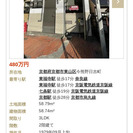
480万円
京都府
京都市東山区
今熊野日吉町
所在地
東福寺駅
徒歩17分
奈良線
最寄り駅
東福寺駅
徒歩17分
京阪電気鉄道京阪線
七条駅
徒歩19分
京阪電気鉄道京阪線
京都駅
徒歩28分
京都市烏丸線
58.79m²
土地面積
58.74m²
建物面積
3LDK
間取り
2階建て
階数
1979年09月上旬
築年月