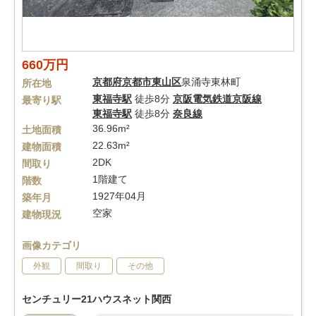
660万円
京都府
京都市東山区
泉涌寺東林町
所在地
東福寺駅
徒歩8分
京阪電気鉄道京阪線
最寄り駅
東福寺駅
徒歩8分
奈良線
36.96m²
土地面積
22.63m²
建物面積
2DK
間取り
1階建て
階数
1927年04月
築年月
空家
建物現況
画像カテゴリ
外観
間取り
その他
センチュリー21ハウスネット関西