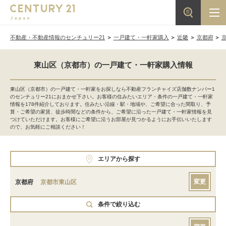
不動産・不動産情報のセンチュリー21
一戸建て・一軒家購入
近畿
京都府
東山区（京都市）の一戸建て・一軒家購入情報
東山区（京都市）の一戸建て・一軒家をお探しなら不動産フランチャイズ店舗数ナンバー1
のセンチュリー21におまかせ下さい。お客様の住みたいエリア・条件の一戸建て・一軒家
情報を178件紹介しております。住みたい沿線・駅・地域や、ご希望に合った間取り、予
算・ご希望の家賃、徒歩時間などの条件から、ご希望に沿った一戸建て・一軒家情報を見
つけていただけます。お客様にご希望に沿うお部屋が見つかるようにお手伝いいたします
ので、お気軽にご相談ください！
エリアから探す
変更
京都府
京都市東山区
条件で絞り込む