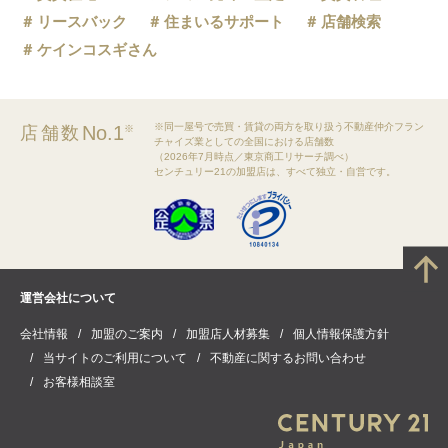
リースバック
住まいるサポート
店舗検索
ケインコスギさん
※同一屋号で売買・賃貸の両方を取り扱う不動産仲介フラン
No.1
店舗数
※
チャイズ業としての全国における店舗数
（2026年7月時点／東京商工リサーチ調べ）
センチュリー21の加盟店は、すべて独立・自営です。
運営会社について
会社情報
加盟のご案内
加盟店人材募集
個人情報保護方針
当サイトのご利用について
不動産に関するお問い合わせ
お客様相談室