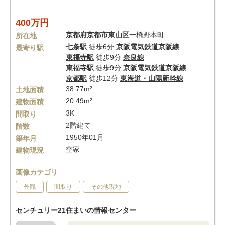
400万円
京都府
京都市東山区
一橋野本町
所在地
七条駅
徒歩6分
京阪電気鉄道京阪線
最寄り駅
東福寺駅
徒歩9分
奈良線
東福寺駅
徒歩9分
京阪電気鉄道京阪線
京都駅
徒歩12分
東海道・山陽新幹線
38.77m²
土地面積
20.49m²
建物面積
3K
間取り
2階建て
階数
1950年01月
築年月
空家
建物現況
画像カテゴリ
外観
間取り
その他現地
センチュリー21住まいの情報センター