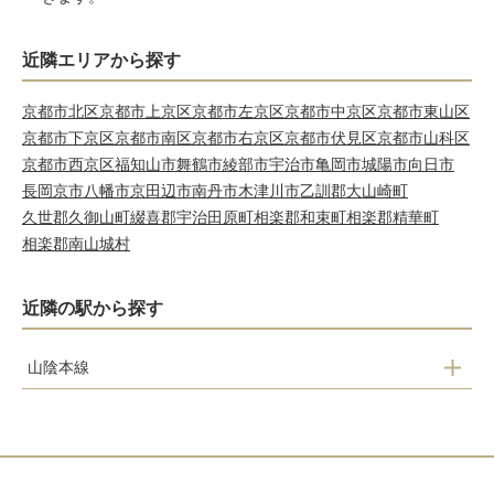
近隣エリアから探す
京都市北区
京都市上京区
京都市左京区
京都市中京区
京都市東山区
京都市下京区
京都市南区
京都市右京区
京都市伏見区
京都市山科区
京都市西京区
福知山市
舞鶴市
綾部市
宇治市
亀岡市
城陽市
向日市
長岡京市
八幡市
京田辺市
南丹市
木津川市
乙訓郡大山崎町
久世郡久御山町
綴喜郡宇治田原町
相楽郡和束町
相楽郡精華町
相楽郡南山城村
近隣の駅から探す
山陰本線
下山駅
和知駅