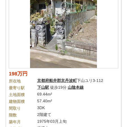
198万円
京都府
船井郡京丹波町
下山ユリ3-112
所在地
下山駅
徒歩19分
山陰本線
最寄り駅
69.44m²
土地面積
57.40m²
建物面積
3DK
間取り
2階建て
階数
1975年03月上旬
築年月