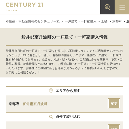
不動産・不動産情報のセンチュリー21
一戸建て・一軒家購入
近畿
京都府
船井郡京丹波町の一戸建て・一軒家購入情報
船井郡京丹波町の一戸建て・一軒家をお探しなら不動産フランチャイズ店舗数ナンバー1の
センチュリー21におまかせ下さい。お客様の住みたいエリア・条件の一戸建て・一軒家情
報を3件紹介しております。住みたい沿線・駅・地域や、ご希望に合った間取り、予算・ご
希望の家賃、徒歩時間などの条件から、ご希望に沿った一戸建て・一軒家情報を見つけて
いただけます。お客様にご希望に沿うお部屋が見つかるようにお手伝いいたしますので、
お気軽にご相談ください！
エリアから探す
変更
京都府
船井郡京丹波町
条件で絞り込む