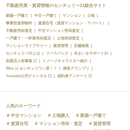
安栖里駅
不動産売買・賃貸情報のセンチュリー21総合サイト
新築一戸建て
中古一戸建て
マンション
土地
立木駅
事業投資用物件
賃貸住宅（賃貸マンション・アパート）
不動産売却査定
中古マンション売却査定
一戸建て・一軒家売却査定
土地売却査定
マンションライブラリー
賃貸管理
店舗検索
センチュリー21とは
リースバック
住まいるサポート21
加盟店人材募集
イメージキャラクター紹介
Who is センチュリワン君！？
接客グランプリ
Youtube公式チャンネル
成約者アンケート
人気のキーワード
中古マンション
土地購入
新築一戸建て
賃貸住宅
マンション売却・査定
賃貸管理