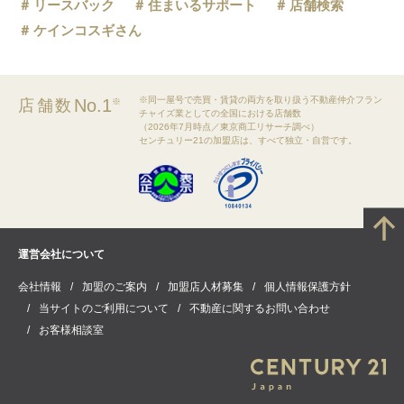
リースバック
住まいるサポート
店舗検索
ケインコスギさん
※同一屋号で売買・賃貸の両方を取り扱う不動産仲介フラン
No.1
店舗数
※
チャイズ業としての全国における店舗数
（2026年7月時点／東京商工リサーチ調べ）
センチュリー21の加盟店は、すべて独立・自営です。
運営会社について
会社情報
加盟のご案内
加盟店人材募集
個人情報保護方針
当サイトのご利用について
不動産に関するお問い合わせ
お客様相談室