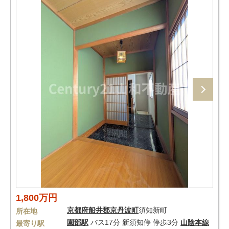
1,800万円
京都府
船井郡京丹波町
須知新町
所在地
園部駅
バス17分 新須知停 停歩3分
山陰本線
最寄り駅