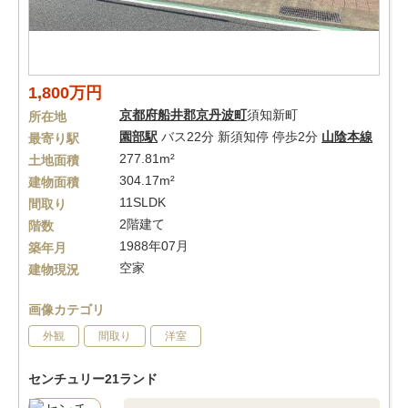
1,800万円
京都府
船井郡京丹波町
須知新町
所在地
園部駅
バス22分 新須知停 停歩2分
山陰本線
最寄り駅
277.81m²
土地面積
304.17m²
建物面積
11SLDK
間取り
2階建て
階数
1988年07月
築年月
空家
建物現況
画像カテゴリ
外観
間取り
洋室
センチュリー21ランド