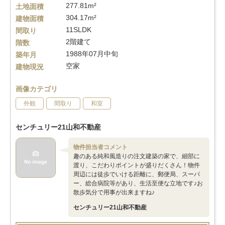
277.81m²
土地面積
304.17m²
建物面積
11SLDK
間取り
2階建て
階数
1988年07月中旬
築年月
空家
建物現況
画像カテゴリ
外観
間取り
和室
センチュリー21山和不動産
物件担当者コメント
趣のある純和風造りの注文建築の家で、細部に
渡り、こだわりポイントが盛りだくさん！物件
周辺には徒歩でいける距離に、郵便局、スーパ
ー、総合病院等があり、生活至便な立地です♪お
散歩気分で用事が出来ますね♪
センチュリー21山和不動産