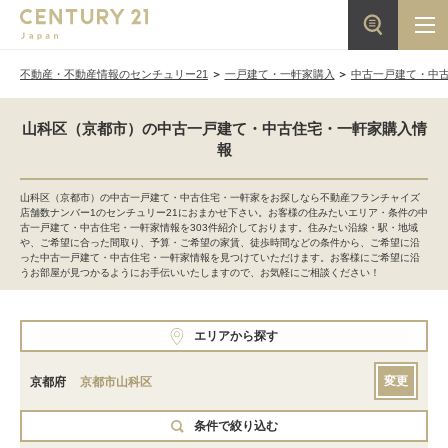
不動産・不動産情報のセンチュリー21
一戸建て・一軒家購入
中古一戸建て・中
山科区（京都市）の中古一戸建て・中古住宅・一軒家購入情
報
山科区（京都市）の中古一戸建て・中古住宅・一軒家をお探しなら不動産フランチャイズ
店舗数ナンバー1のセンチュリー21におまかせ下さい。お客様の住みたいエリア・条件の中
古一戸建て・中古住宅・一軒家情報を303件紹介しております。住みたい沿線・駅・地域
や、ご希望に合った間取り、予算・ご希望の家賃、徒歩時間などの条件から、ご希望に沿
った中古一戸建て・中古住宅・一軒家情報を見つけていただけます。お客様にご希望に沿
うお部屋が見つかるようにお手伝いいたしますので、お気軽にご相談ください！
エリアから探す
変更
京都府
京都市山科区
条件で絞り込む