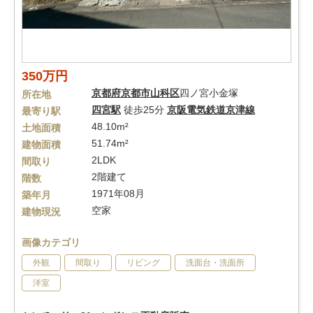
350万円
京都府
京都市山科区
四ノ宮小金塚
所在地
四宮駅
徒歩25分
京阪電気鉄道京津線
最寄り駅
48.10m²
土地面積
51.74m²
建物面積
2LDK
間取り
2階建て
階数
1971年08月
築年月
空家
建物現況
画像カテゴリ
外観
間取り
リビング
洗面台・洗面所
洋室