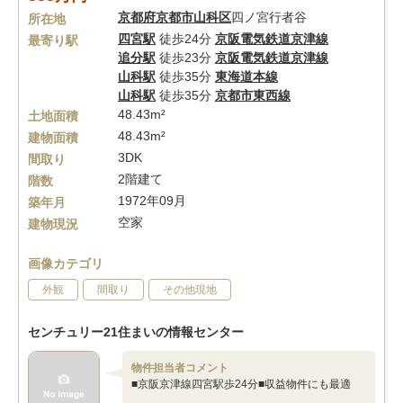
京都府
京都市山科区
四ノ宮行者谷
所在地
四宮駅
徒歩24分
京阪電気鉄道京津線
最寄り駅
追分駅
徒歩23分
京阪電気鉄道京津線
山科駅
徒歩35分
東海道本線
山科駅
徒歩35分
京都市東西線
48.43m²
土地面積
48.43m²
建物面積
3DK
間取り
2階建て
階数
1972年09月
築年月
空家
建物現況
画像カテゴリ
外観
間取り
その他現地
センチュリー21住まいの情報センター
物件担当者コメント
■京阪京津線四宮駅歩24分■収益物件にも最適