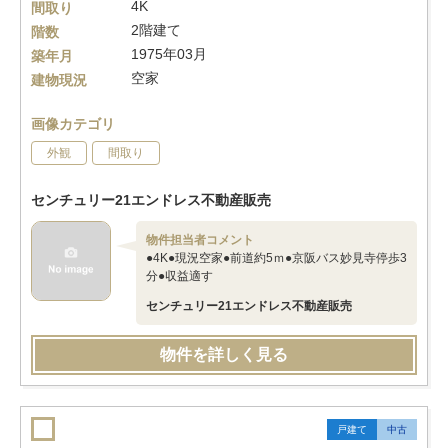
4K
間取り
2階建て
階数
1975年03月
築年月
空家
建物現況
画像カテゴリ
外観
間取り
センチュリー21エンドレス不動産販売
物件担当者コメント
●4K●現況空家●前道約5ｍ●京阪バス妙見寺停歩3
分●収益適す
センチュリー21エンドレス不動産販売
物件を詳しく見る
戸建て
中古