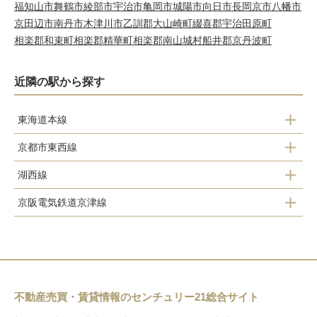
福知山市
舞鶴市
綾部市
宇治市
亀岡市
城陽市
向日市
長岡京市
八幡市
京田辺市
南丹市
木津川市
乙訓郡大山崎町
綴喜郡宇治田原町
相楽郡和束町
相楽郡精華町
相楽郡南山城村
船井郡京丹波町
近隣の駅から探す
東海道本線
京都市東西線
山科駅
湖西線
御陵駅
京阪電気鉄道京津線
山科駅
山科駅
御陵駅
東野駅
京阪山科駅
椥辻駅
四宮駅
不動産売買・賃貸情報のセンチュリー21総合サイト
小野駅