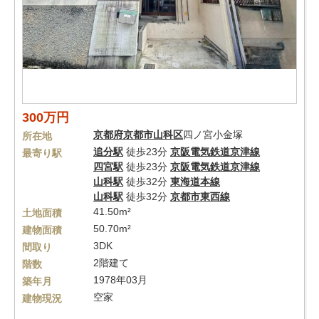
300万円
京都府
京都市山科区
四ノ宮小金塚
所在地
追分駅
徒歩23分
京阪電気鉄道京津線
最寄り駅
四宮駅
徒歩23分
京阪電気鉄道京津線
山科駅
徒歩32分
東海道本線
山科駅
徒歩32分
京都市東西線
41.50m²
土地面積
50.70m²
建物面積
3DK
間取り
2階建て
階数
1978年03月
築年月
空家
建物現況