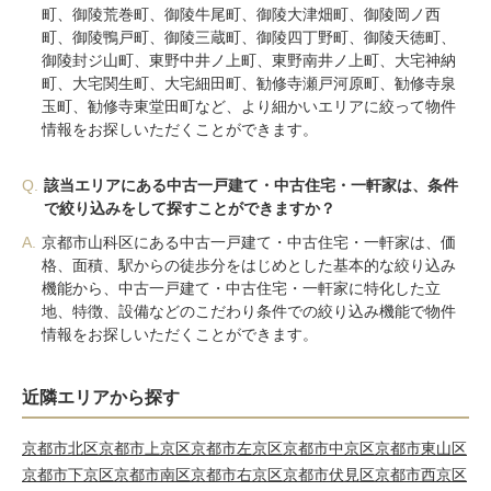
町、御陵荒巻町、御陵牛尾町、御陵大津畑町、御陵岡ノ西
町、御陵鴨戸町、御陵三蔵町、御陵四丁野町、御陵天徳町、
御陵封ジ山町、東野中井ノ上町、東野南井ノ上町、大宅神納
町、大宅関生町、大宅細田町、勧修寺瀬戸河原町、勧修寺泉
玉町、勧修寺東堂田町など、より細かいエリアに絞って物件
情報をお探しいただくことができます。
Q.
該当エリアにある中古一戸建て・中古住宅・一軒家は、条件
で絞り込みをして探すことができますか？
A.
京都市山科区にある中古一戸建て・中古住宅・一軒家は、価
格、面積、駅からの徒歩分をはじめとした基本的な絞り込み
機能から、中古一戸建て・中古住宅・一軒家に特化した立
地、特徴、設備などのこだわり条件での絞り込み機能で物件
情報をお探しいただくことができます。
近隣エリアから探す
京都市北区
京都市上京区
京都市左京区
京都市中京区
京都市東山区
京都市下京区
京都市南区
京都市右京区
京都市伏見区
京都市西京区