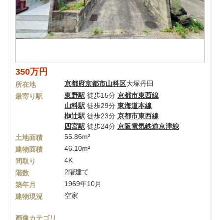
350万円
京都府
京都市山科区
大塚丹田
所在地
東野駅
徒歩15分
京都市東西線
最寄り駅
山科駅
徒歩29分
東海道本線
椥辻駅
徒歩23分
京都市東西線
四宮駅
徒歩24分
京阪電気鉄道京津線
55.86m²
土地面積
46.10m²
建物面積
4K
間取り
2階建て
階数
1969年10月
築年月
空家
建物現況
画像カテゴリ