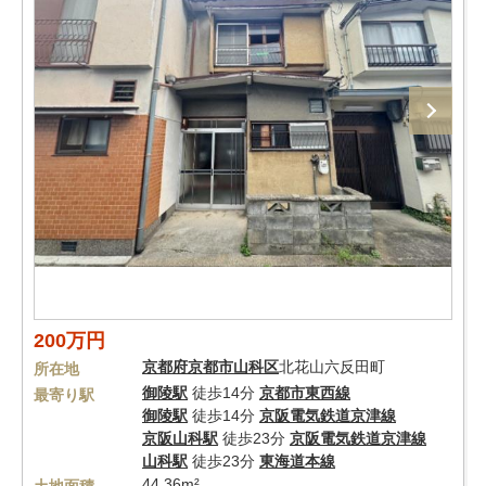
200万円
京都府
京都市山科区
北花山六反田町
所在地
御陵駅
徒歩14分
京都市東西線
最寄り駅
御陵駅
徒歩14分
京阪電気鉄道京津線
京阪山科駅
徒歩23分
京阪電気鉄道京津線
山科駅
徒歩23分
東海道本線
44.36m²