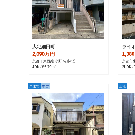
大宅細田町
ライ
2,090万円
1,38
京都市東西線 小野 徒歩8分
京都市東
4DK / 85.79m²
3LDK / 
戸建て
中古
土地