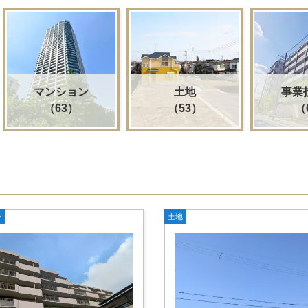
マンション
土地
事業
（63）
（53）
（
ン
土地