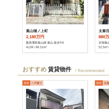
嵐山樋ノ上町
太秦
2,180万円
880
阪急電鉄嵐山線 嵐山 徒歩5分
京福嵐山
4LDK / 86.31m²
52.5m² 
おすすめ
賃貸物件
Recommended
賃貸
一戸建て
賃貸
店