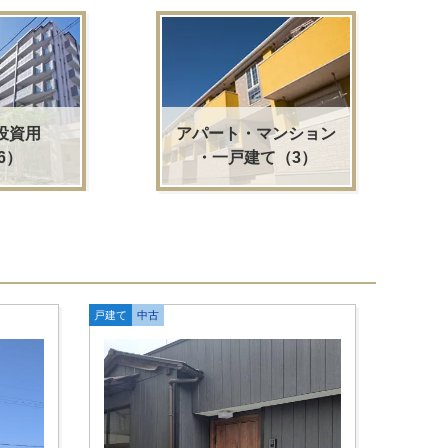
アパート・マンション
投資用
・一戸建て（3）
6）
戸建て
中古