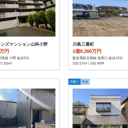
オンズマンション山科小野
川島三重町
0万円
1億9,260万円
西線 小野 徒歩5分
阪急電鉄京都線 洛西口 徒歩15分
71.65m²
530.57m² / 160.49坪
戸建て
中古