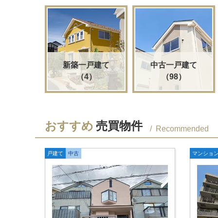
新築一戸建て
中古一戸建て
（4）
（98）
おすすめ
売買物件
Recommended
戸建て
中古
マンショ