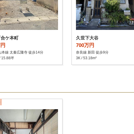
百合ケ本町
久世下大谷
万円
700万円
本線 太秦広隆寺 徒歩14分
奈良線 新田 徒歩9分
/ 15.88坪
3K / 53.18m²
舗