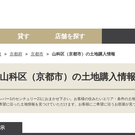
貸す
店舗を探す
畿
京都府
京都市
山科区（京都市）の土地購入情報
建て
マンション
土地
事業投資用
山科区（京都市）の土地購入情
バー1のセンチュリー21におまかせ下さい。お客様の住みたいエリア・条件の土地
希望に沿った土地情報を見つけていただけます。お客様にご希望に沿うお部屋が見
示