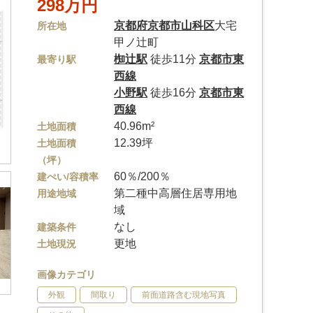
298万円
京都府
京都市山科区
大宅
所在地
甲ノ辻町
椥辻駅
徒歩11分
京都市東
最寄り駅
西線
小野駅
徒歩16分
京都市東
西線
40.96m²
土地面積
12.39坪
土地面積
（坪）
60％/200％
建ぺい/容積率
第二種中高層住居専用地
用途地域
域
なし
建築条件
更地
土地現況
画像カテゴリ
外観
間取り
前面道路含む現地写真