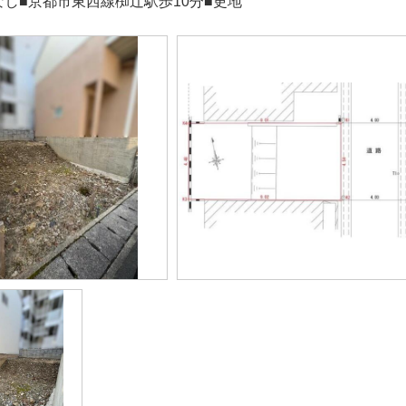
なし■京都市東西線椥辻駅歩10分■更地