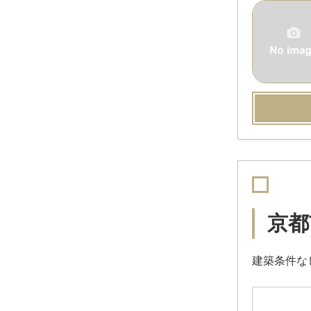
西野岸ノ下町
（2）
西野後藤
（1）
西野野色町
（3）
西野櫃川町
（1）
西野楳本町
（3）
西野山射庭ノ上町
（37）
西野山欠ノ上町
（1）
西野山桜ノ馬場町
（1）
西野山百々町
（1）
東野竹田
（1）
東野舞台町
（2）
東野門口町
（2）
日ノ岡石塚町
（2）
日ノ岡坂脇町
（2）
御陵荒巻町
（1）
御陵安祥寺町
（1）
御陵牛尾町
（1）
御陵久保町
京都
（1）
御陵下御廟野町
（2）
御陵血洗町
（1）
御陵山ノ谷
（1）
建築条件な
東野中井ノ上町
（4）
大宅関生町
（1）
大宅細田町
（1）
大宅早稲ノ内町
（1）