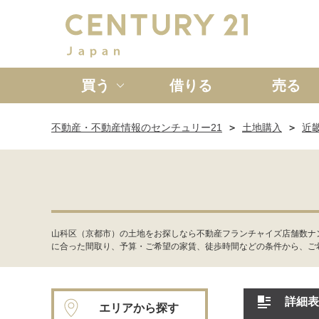
買う
借りる
売る
不動産・不動産情報のセンチュリー21
土地購入
近
新築一戸建て
中古一戸
山科区（京都市）の土地をお探しなら不動産フランチャイズ店舗数ナン
に合った間取り、予算・ご希望の家賃、徒歩時間などの条件から、ご
詳細表
エリアから探す