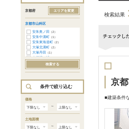
京都府
エリアを変更
検索結果
京都市山科区
安朱奥ノ田
（2）
チェックし
安朱中溝町
（1）
安朱東海道町
（2）
大塚北溝町
（2）
大塚丹田
（1）
大塚檀ノ浦
（1）
大塚南溝町
（1）
検索する
大塚元屋敷町
（3）
大宅甲ノ辻町
（2）
大宅坂ノ辻町
（1）
京都
大宅古海道町
（3）
条件で絞り込む
音羽稲芝
（1）
音羽草田町
（1）
■建築条件な
音羽沢町
価格
（1）
音羽山等地
（1）
～
小野御所ノ内町
（1）
小野荘司町
（1）
土地面積
小野西浦
（2）
上花山久保町
（1）
～