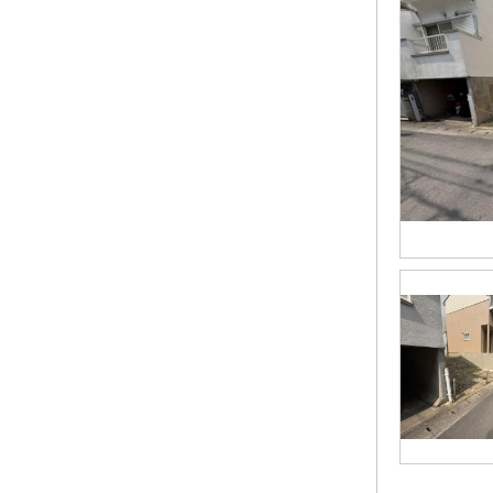
勧修寺瀬戸河原町
（3）