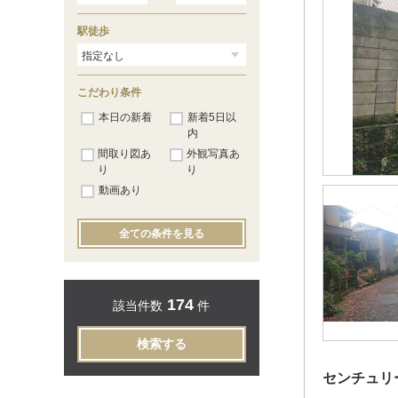
上花山講田町
（3）
上花山坂尻
（1）
駅徒歩
川田菱尾田
（2）
勧修寺閑林寺
（4）
勧修寺東北出町
（1）
勧修寺東栗栖野町
（3）
こだわり条件
勧修寺福岡町
（1）
北花山大林町
本日の新着
（2）
新着5日以
北花山河原町
（2）
内
北花山中道町
（2）
間取り図あ
外観写真あ
北花山山田町
（3）
り
り
栗栖野打越町
（5）
動画あり
小山北溝町
（2）
小山南溝町
（1）
四ノ宮鎌手町
（1）
全ての条件を見る
四ノ宮川原町
（2）
四ノ宮神田町
（2）
四ノ宮熊ケ谷
（2）
四ノ宮小金塚
（1）
174
該当件数
件
四ノ宮山田町
（1）
厨子奥尾上町
（2）
厨子奥苗代元町
（3）
検索する
竹鼻扇町
（4）
椥辻中在家町
（5）
センチュリ
西野大鳥井町
（14）