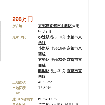
298万円
京都府
京都市山科区
大宅
所在地
甲ノ辻町
椥辻駅
徒歩10分
京都市東
最寄り駅
西線
小野駅
徒歩16分
京都市東
西線
東野駅
徒歩23分
京都市東
西線
醍醐駅
徒歩31分
京都市東
西線
40.96m²
土地面積
12.39坪
土地面積
（坪）
60％/200％
建ぺい/容積率
第二種中高層住居専用地
用途地域