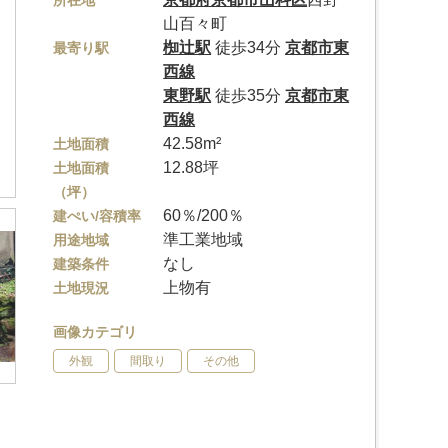
所在地
山百々町
椥辻駅
徒歩34分
京都市東
最寄り駅
西線
東野駅
徒歩35分
京都市東
西線
42.58m²
土地面積
12.88坪
土地面積
（坪）
60％/200％
建ぺい/容積率
準工業地域
用途地域
なし
建築条件
上物有
土地現況
画像カテゴリ
外観
間取り
その他