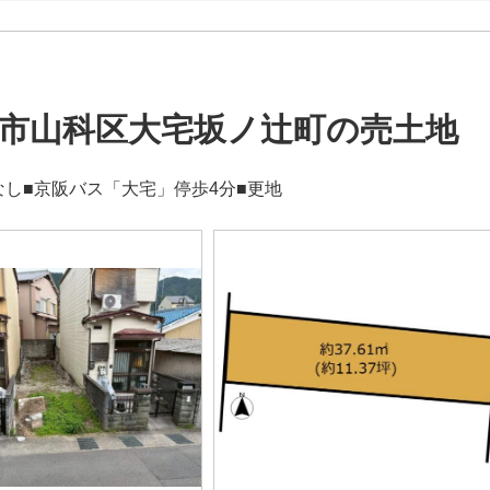
市山科区大宅坂ノ辻町の売土地
なし■京阪バス「大宅」停歩4分■更地