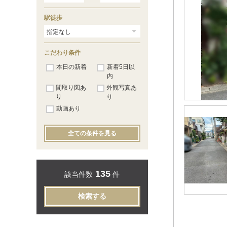
駅徒歩
こだわり条件
本日の新着
新着5日以
内
間取り図あ
外観写真あ
り
り
動画あり
全ての条件を見る
135
該当件数
件
検索する