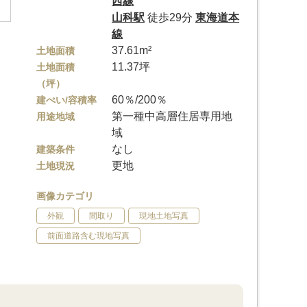
西線
山科駅
徒歩29分
東海道本
線
37.61m²
土地面積
11.37坪
土地面積
（坪）
60％/200％
建ぺい/容積率
第一種中高層住居専用地
用途地域
域
なし
建築条件
更地
土地現況
画像カテゴリ
外観
間取り
現地土地写真
前面道路含む現地写真