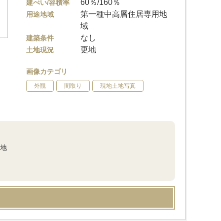
60％/160％
建ぺい/容積率
第一種中高層住居専用地
用途地域
域
なし
建築条件
更地
土地現況
画像カテゴリ
外観
間取り
現地土地写真
更地