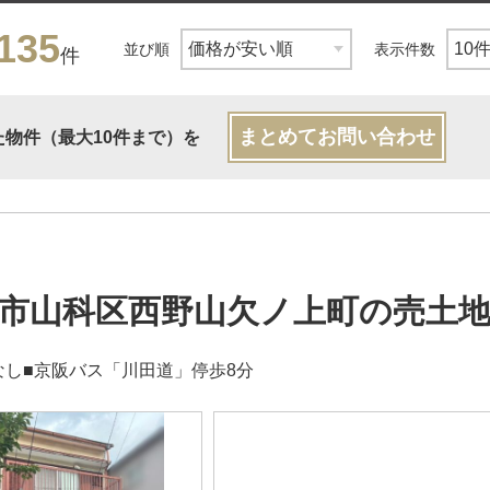
135
並び順
表示件数
件
まとめてお問い合わせ
た物件（最大10件まで）を
市山科区西野山欠ノ上町の売土
なし■京阪バス「川田道」停歩8分