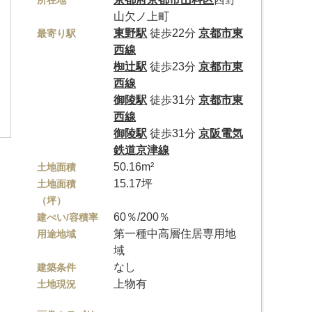
所在地
山欠ノ上町
東野駅
徒歩22分
京都市東
最寄り駅
西線
椥辻駅
徒歩23分
京都市東
西線
御陵駅
徒歩31分
京都市東
西線
御陵駅
徒歩31分
京阪電気
鉄道京津線
50.16m²
土地面積
15.17坪
土地面積
（坪）
60％/200％
建ぺい/容積率
第一種中高層住居専用地
用途地域
域
なし
建築条件
上物有
土地現況