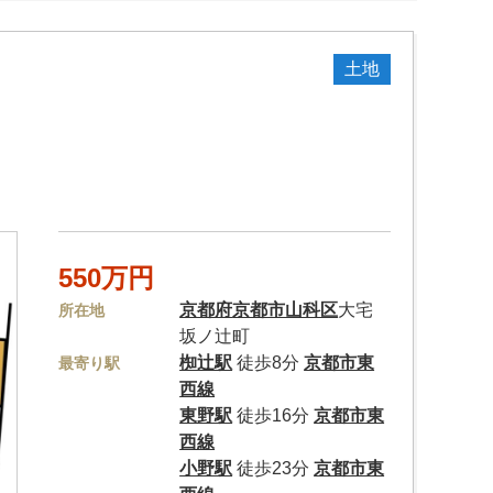
土地
550万円
京都府
京都市山科区
大宅
所在地
坂ノ辻町
椥辻駅
徒歩8分
京都市東
最寄り駅
西線
東野駅
徒歩16分
京都市東
西線
小野駅
徒歩23分
京都市東