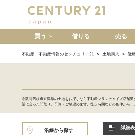
買う
借りる
売る
不動産・不動産情報のセンチュリー21
土地購入
近
新築一戸建て
中古一戸
京阪電気鉄道京津線の土地をお探しなら不動産フランチャイズ店舗数ナ
望に合った間取り、予算・ご希望の家賃、徒歩時間などの条件から、
詳細表
沿線から探す