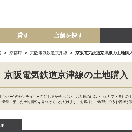
貸す
店舗を探す
畿
京都府
京阪電気鉄道京津線
京阪電気鉄道京津線の土地購
建て
マンション
土地
事業投資用
京阪電気鉄道京津線の土地購入
ンバー1のセンチュリー21におまかせ下さい。お客様の住みたいエリア・条件の土
ご希望に沿った土地情報を見つけていただけます。お客様にご希望に沿うお部屋が
示