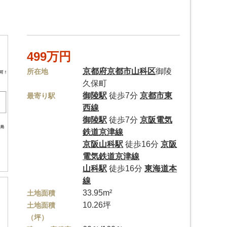
499万円
京都府
京都市山科区
御陵
所在地
久保町
御陵駅
徒歩7分
京都市東
最寄り駅
西線
御陵駅
徒歩7分
京阪電気
鉄道京津線
京阪山科駅
徒歩16分
京阪
電気鉄道京津線
山科駅
徒歩16分
東海道本
線
33.95m²
土地面積
10.26坪
土地面積
（坪）