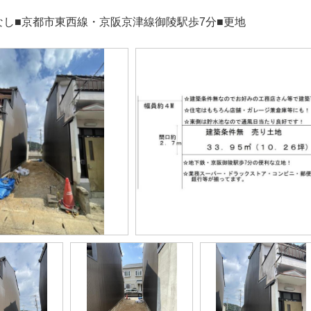
なし■京都市東西線・京阪京津線御陵駅歩7分■更地