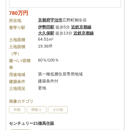
780万円
京都府
宇治市
広野町桐生谷
所在地
伊勢田駅
徒歩5分
近鉄京都線
最寄り駅
大久保駅
徒歩13分
近鉄京都線
64.01m²
土地面積
19.36坪
土地面積
（坪）
60％/100％
建ぺい/容積
率
第一種低層住居専用地域
用途地域
建築条件付
建築条件
更地
土地現況
画像カテゴリ
外観
間取り
その他
センチュリー21穂高住販