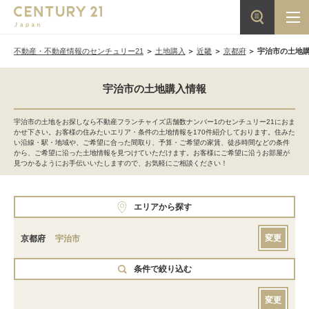
不動産・不動産情報のセンチュリー21
土地購入
近畿
京都府
宇治市の土地
宇治市の土地購入情報
宇治市の土地をお探しなら不動産フランチャイズ店舗数ナンバー1のセンチュリー21におま
かせ下さい。お客様の住みたいエリア・条件の土地情報を170件紹介しております。住みた
い沿線・駅・地域や、ご希望に合った間取り、予算・ご希望の家賃、徒歩時間などの条件
から、ご希望に沿った土地情報を見つけていただけます。お客様にご希望に沿うお部屋が
見つかるようにお手伝いいたしますので、お気軽にご相談ください！
エリアから探す
変更
京都府
宇治市
条件で絞り込む
変更