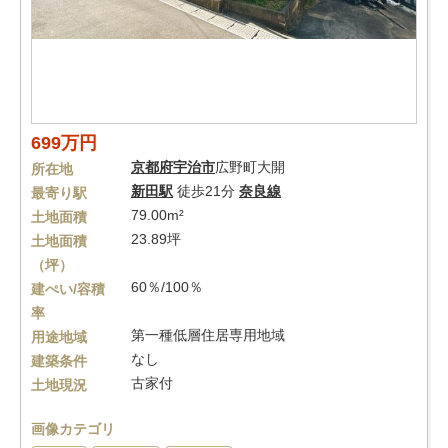
699万円
京都府
宇治市
広野町大開
所在地
新田駅
徒歩21分
奈良線
最寄り駅
79.00m²
土地面積
23.89坪
土地面積
（坪）
60％/100％
建ぺい/容積
率
第一種低層住居専用地域
用途地域
なし
建築条件
古家付
土地現況
画像カテゴリ