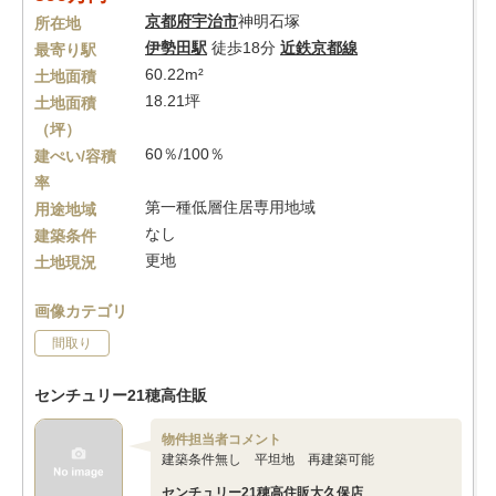
京都府
宇治市
神明石塚
所在地
伊勢田駅
徒歩18分
近鉄京都線
最寄り駅
60.22m²
土地面積
18.21坪
土地面積
（坪）
60％/100％
建ぺい/容積
率
第一種低層住居専用地域
用途地域
なし
建築条件
更地
土地現況
画像カテゴリ
間取り
センチュリー21穂高住販
物件担当者コメント
建築条件無し 平坦地 再建築可能
センチュリー21穂高住販大久保店