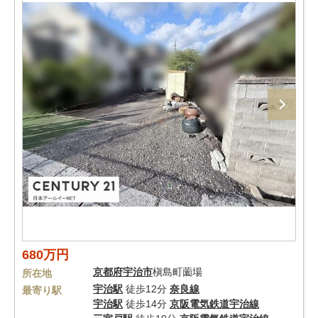
680万円
京都府
宇治市
槇島町薗場
所在地
宇治駅
徒歩12分
奈良線
最寄り駅
宇治駅
徒歩14分
京阪電気鉄道宇治線