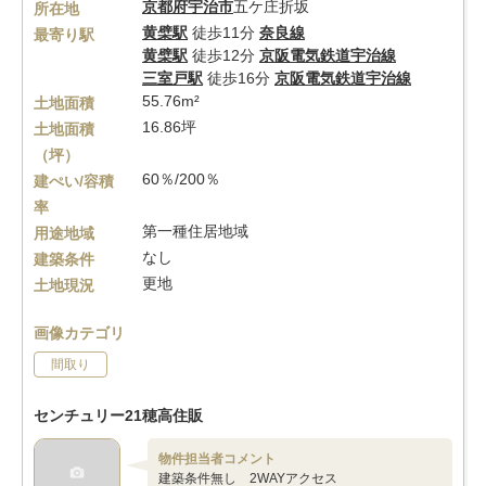
京都府
宇治市
五ケ庄折坂
所在地
黄檗駅
徒歩11分
奈良線
最寄り駅
黄檗駅
徒歩12分
京阪電気鉄道宇治線
三室戸駅
徒歩16分
京阪電気鉄道宇治線
55.76m²
土地面積
16.86坪
土地面積
（坪）
60％/200％
建ぺい/容積
率
第一種住居地域
用途地域
なし
建築条件
更地
土地現況
画像カテゴリ
間取り
センチュリー21穂高住販
物件担当者コメント
建築条件無し 2WAYアクセス