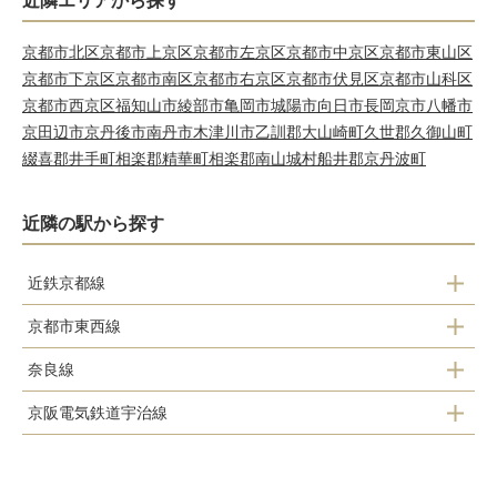
近隣エリアから探す
京都市北区
京都市上京区
京都市左京区
京都市中京区
京都市東山区
京都市下京区
京都市南区
京都市右京区
京都市伏見区
京都市山科区
京都市西京区
福知山市
綾部市
亀岡市
城陽市
向日市
長岡京市
八幡市
京田辺市
京丹後市
南丹市
木津川市
乙訓郡大山崎町
久世郡久御山町
綴喜郡井手町
相楽郡精華町
相楽郡南山城村
船井郡京丹波町
近隣の駅から探す
近鉄京都線
京都市東西線
小倉駅
奈良線
六地蔵駅
伊勢田駅
京阪電気鉄道宇治線
六地蔵駅
大久保駅
木幡駅
木幡駅