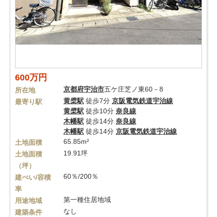
600万円
京都府
宇治市
五ケ庄芝ノ東60－8
所在地
黄檗駅
徒歩7分
京阪電気鉄道宇治線
最寄り駅
黄檗駅
徒歩10分
奈良線
木幡駅
徒歩14分
奈良線
木幡駅
徒歩14分
京阪電気鉄道宇治線
65.85m²
土地面積
19.91坪
土地面積
（坪）
60％/200％
建ぺい/容積
率
第一種住居地域
用途地域
なし
建築条件