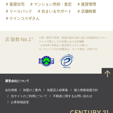
賃貸住宅
マンション売却・査定
賃貸管理
リースバック
住まいるサポート
店舗検索
ケインコスギさん
※同一屋号で売買・賃貸の両方を取り扱う不動産仲介フラン
No.1
店舗数
※
チャイズ業としての全国における店舗数
（2026年7月時点／東京商工リサーチ調べ）
センチュリー21の加盟店は、すべて独立・自営です。
運営会社について
会社情報
加盟のご案内
加盟店人材募集
個人情報保護方針
当サイトのご利用について
不動産に関するお問い合わせ
お客様相談室