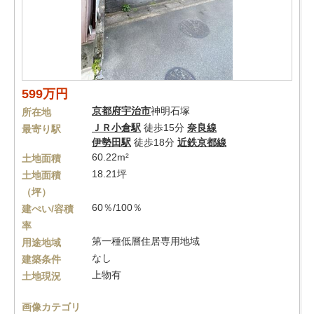
599万円
京都府
宇治市
神明石塚
所在地
ＪＲ小倉駅
徒歩15分
奈良線
最寄り駅
伊勢田駅
徒歩18分
近鉄京都線
60.22m²
土地面積
18.21坪
土地面積
（坪）
60％/100％
建ぺい/容積
率
第一種低層住居専用地域
用途地域
なし
建築条件
上物有
土地現況
画像カテゴリ