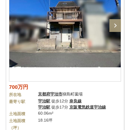
700万円
京都府
宇治市
槇島町薗場
所在地
宇治駅
徒歩12分
奈良線
最寄り駅
宇治駅
徒歩17分
京阪電気鉄道宇治線
60.06m²
土地面積
18.16坪
土地面積
（坪）