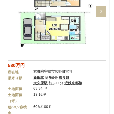
580万円
京都府
宇治市
広野町宮谷
所在地
新田駅
徒歩9分
奈良線
最寄り駅
大久保駅
徒歩11分
近鉄京都線
63.34m²
土地面積
19.16坪
土地面積
（坪）
60％/100％
建ぺい/容積
率