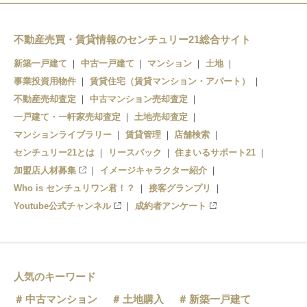
黄檗駅
黄檗駅
三室戸駅
宇治駅
不動産売買・賃貸情報のセンチュリー21総合サイト
新築一戸建て
中古一戸建て
マンション
土地
宇治駅
ＪＲ小倉駅
事業投資用物件
賃貸住宅（賃貸マンション・アパート）
新田駅
不動産売却査定
中古マンション売却査定
一戸建て・一軒家売却査定
土地売却査定
マンションライブラリー
賃貸管理
店舗検索
センチュリー21とは
リースバック
住まいるサポート21
加盟店人材募集
イメージキャラクター紹介
Who is センチュリワン君！？
接客グランプリ
Youtube公式チャンネル
成約者アンケート
人気のキーワード
中古マンション
土地購入
新築一戸建て