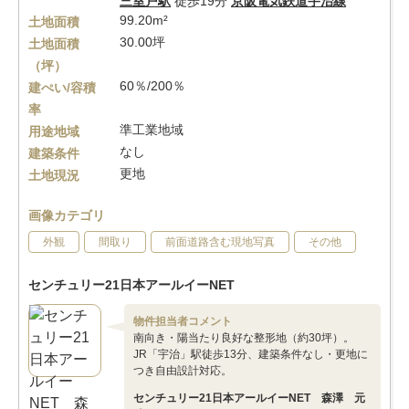
三室戸駅
徒歩19分
京阪電気鉄道宇治線
99.20m²
土地面積
30.00坪
土地面積
（坪）
60％/200％
建ぺい/容積
率
準工業地域
用途地域
なし
建築条件
更地
土地現況
画像カテゴリ
外観
間取り
前面道路含む現地写真
その他
センチュリー21日本アールイーNET
物件担当者コメント
南向き・陽当たり良好な整形地（約30坪）。
JR「宇治」駅徒歩13分、建築条件なし・更地に
つき自由設計対応。
センチュリー21日本アールイーNET 森澤 元