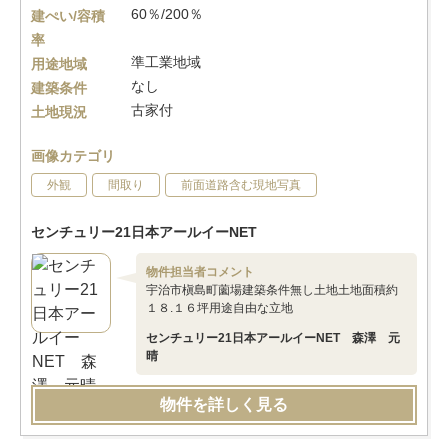
60％/200％
建ぺい/容積
率
準工業地域
用途地域
なし
建築条件
古家付
土地現況
画像カテゴリ
外観
間取り
前面道路含む現地写真
センチュリー21日本アールイーNET
物件担当者コメント
宇治市槇島町薗場建築条件無し土地土地面積約
１８.１６坪用途自由な立地
センチュリー21日本アールイーNET 森澤 元
晴
物件を詳しく見る