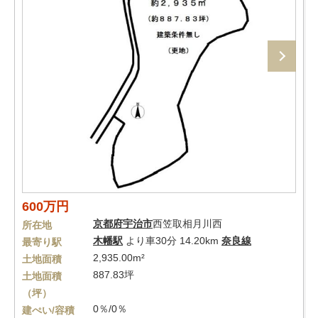
600万円
京都府
宇治市
西笠取相月川西
所在地
木幡駅
より車30分 14.20km
奈良線
最寄り駅
2,935.00m²
土地面積
887.83坪
土地面積
（坪）
0％/0％
建ぺい/容積