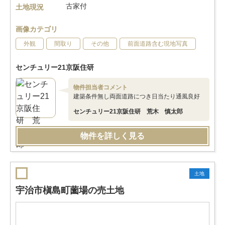
古家付
土地現況
画像カテゴリ
外観
間取り
その他
前面道路含む現地写真
センチュリー21京阪住研
物件担当者コメント
建築条件無し両面道路につき日当たり通風良好
センチュリー21京阪住研 荒木 慎太郎
物件を詳しく見る
土地
宇治市槇島町薗場の売土地