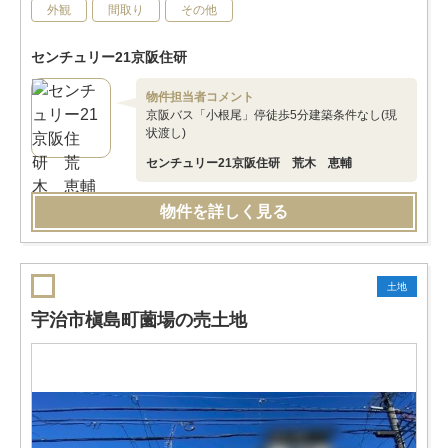
外観
間取り
その他
センチュリー21京阪住研
物件担当者コメント
京阪バス「小根尾」停徒歩5分建築条件なし(現
状渡し)
センチュリー21京阪住研 荒木 恵輔
物件を詳しく見る
土地
宇治市槇島町薗場の売土地