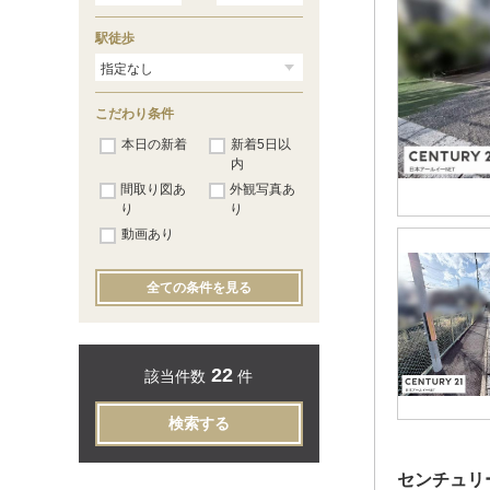
駅徒歩
こだわり条件
本日の新着
新着5日以
内
間取り図あ
外観写真あ
り
り
動画あり
全ての条件を見る
22
該当件数
件
検索する
センチュリ