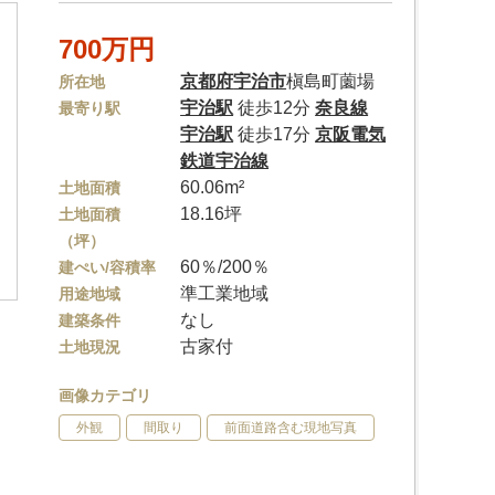
700万円
京都府
宇治市
槇島町薗場
所在地
宇治駅
徒歩12分
奈良線
最寄り駅
宇治駅
徒歩17分
京阪電気
鉄道宇治線
60.06m²
土地面積
18.16坪
土地面積
（坪）
60％/200％
建ぺい/容積率
準工業地域
用途地域
なし
建築条件
古家付
土地現況
画像カテゴリ
外観
間取り
前面道路含む現地写真