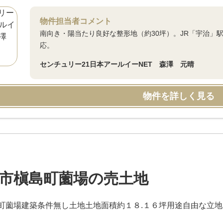
物件担当者コメント
南向き・陽当たり良好な整形地（約30坪）。JR「宇治」
応。
センチュリー21日本アールイーNET 森澤 元晴
物件を詳しく見る
市槇島町薗場の売土地
町薗場建築条件無し土地土地面積約１８.１６坪用途自由な立地