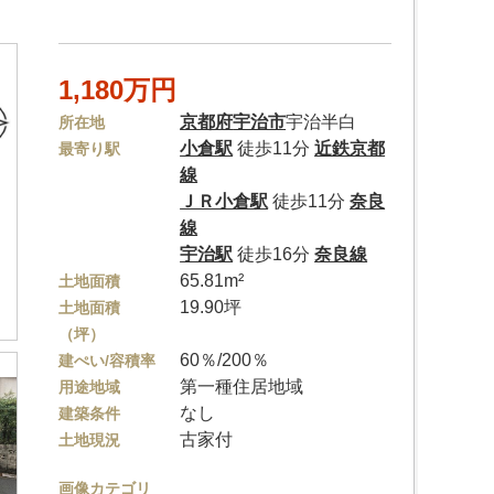
1,180万円
京都府
宇治市
宇治半白
所在地
小倉駅
徒歩11分
近鉄京都
最寄り駅
線
ＪＲ小倉駅
徒歩11分
奈良
線
宇治駅
徒歩16分
奈良線
65.81m²
土地面積
19.90坪
土地面積
（坪）
60％/200％
建ぺい/容積率
第一種住居地域
用途地域
なし
建築条件
古家付
土地現況
画像カテゴリ