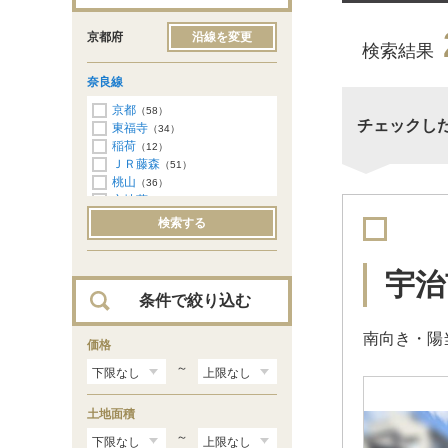
京都府
沿線を変更
検索結果
奈良線
京都
（58）
チェックし
東福寺
（34）
稲荷
（12）
ＪＲ藤森
（51）
桃山
（36）
六地蔵
（68）
木幡
（24）
検索する
黄檗
（23）
宇治
（22）
ＪＲ小倉
（39）
宇治
新田
（57）
条件で絞り込む
城陽
（55）
長池
（21）
南向き・陽
山城青谷
価格
（4）
棚倉
（6）
～
上狛
（3）
木津
（3）
土地面積
～