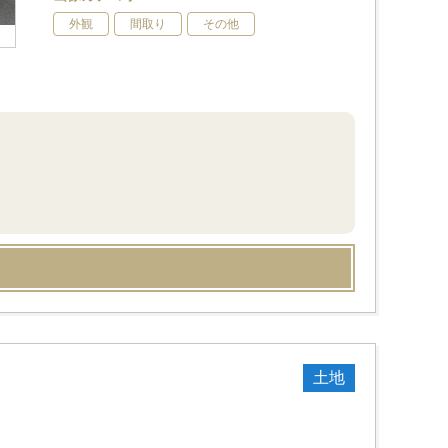
外観
間取り
その他
土地