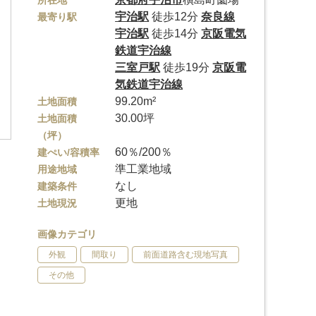
所在地
宇治駅
徒歩12分
奈良線
最寄り駅
宇治駅
徒歩14分
京阪電気
鉄道宇治線
三室戸駅
徒歩19分
京阪電
気鉄道宇治線
99.20m²
土地面積
30.00坪
土地面積
（坪）
60％/200％
建ぺい/容積率
準工業地域
用途地域
なし
建築条件
更地
土地現況
画像カテゴリ
外観
間取り
前面道路含む現地写真
その他