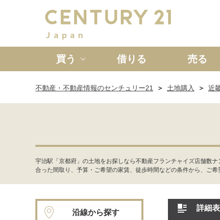
買う
借りる
売る
不動産・不動産情報のセンチュリー21
土地購入
近
新築一戸建て
中古一戸
宇治駅「京都府」の土地をお探しなら不動産フランチャイズ店舗数ナ
合った間取り、予算・ご希望の家賃、徒歩時間などの条件から、ご希
詳細表
沿線から探す