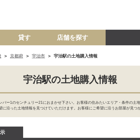
貸す
店舗を探す
畿
京都府
宇治市
宇治駅の土地購入情報
建て
マンション
土地
事業投資用
宇治駅の土地購入情報
ンバー1のセンチュリー21におまかせ下さい。お客様の住みたいエリア・条件の土地
望に沿った土地情報を見つけていただけます。お客様にご希望に沿うお部屋が見つ
示