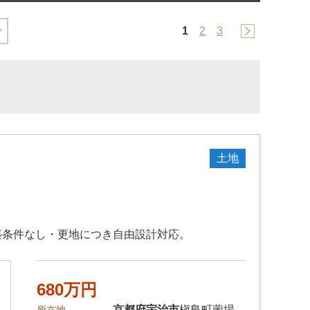
1
2
3
土地
建築条件なし・更地につき自由設計対応。
680万円
京都府
宇治市
槇島町薗場