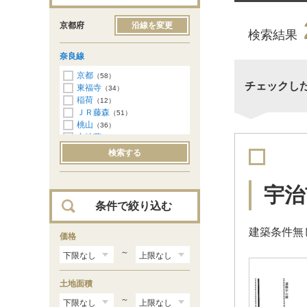
京都府
沿線を変更
検索結果
奈良線
京都
（58）
チェックし
東福寺
（34）
稲荷
（12）
ＪＲ藤森
（51）
桃山
（36）
六地蔵
（68）
木幡
（24）
検索する
黄檗
（23）
宇治
（22）
ＪＲ小倉
（39）
宇治
新田
（57）
条件で絞り込む
城陽
（55）
長池
（21）
建築条件無
山城青谷
価格
（4）
棚倉
（6）
～
上狛
（3）
木津
（3）
土地面積
～