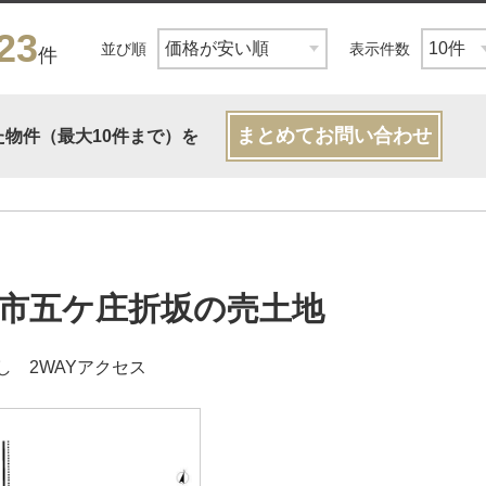
23
並び順
表示件数
件
まとめてお問い合わせ
た物件（最大10件まで）を
市五ケ庄折坂の売土地
し 2WAYアクセス