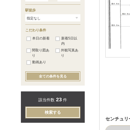
駅徒歩
こだわり条件
本日の新着
新着5日以
内
間取り図あ
外観写真あ
り
り
動画あり
全ての条件を見る
23
該当件数
件
検索する
センチュリ