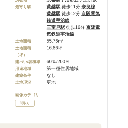
所在地
黄檗駅
徒歩11分
奈良線
最寄り駅
黄檗駅
徒歩12分
京阪電気
鉄道宇治線
三室戸駅
徒歩16分
京阪電
気鉄道宇治線
55.76m²
土地面積
16.86坪
土地面積
（坪）
60％/200％
建ぺい/容積率
第一種住居地域
用途地域
なし
建築条件
更地
土地現況
画像カテゴリ
間取り