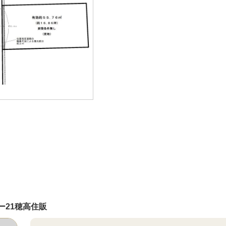
ー21穂高住販