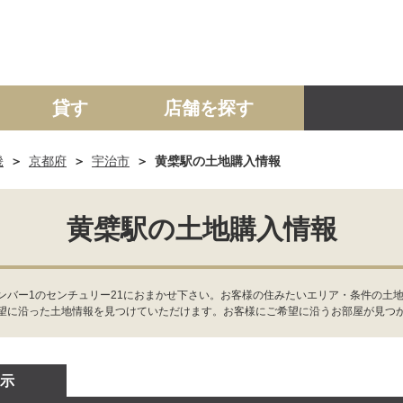
貸す
店舗を探す
畿
京都府
宇治市
黄檗駅の土地購入情報
建て
マンション
土地
事業投資用
黄檗駅の土地購入情報
ンバー1のセンチュリー21におまかせ下さい。お客様の住みたいエリア・条件の土地
望に沿った土地情報を見つけていただけます。お客様にご希望に沿うお部屋が見つ
示