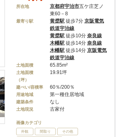
京都府
宇治市
五ケ庄芝ノ
所在地
東60－8
黄檗駅
徒歩7分
京阪電気
最寄り駅
鉄道宇治線
黄檗駅
徒歩10分
奈良線
木幡駅
徒歩14分
奈良線
木幡駅
徒歩14分
京阪電気
鉄道宇治線
65.85m²
土地面積
19.91坪
土地面積
（坪）
60％/200％
建ぺい/容積率
第一種住居地域
用途地域
なし
建築条件
古家付
土地現況
画像カテゴリ
外観
間取り
その他