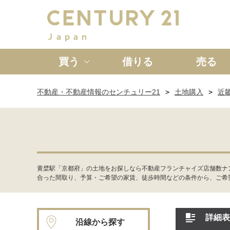
買う
借りる
売る
不動産・不動産情報のセンチュリー21
土地購入
近
新築一戸建て
中古一戸
黄檗駅「京都府」の土地をお探しなら不動産フランチャイズ店舗数ナ
合った間取り、予算・ご希望の家賃、徒歩時間などの条件から、ご希
詳細表
沿線から探す