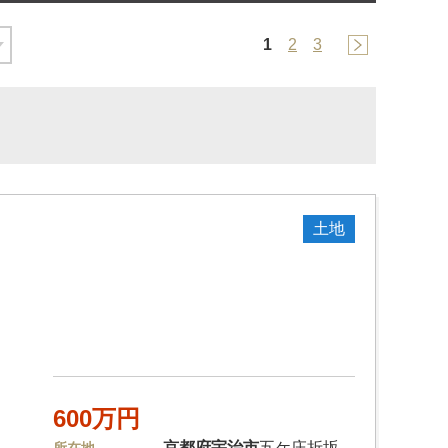
1
2
3
土地
600万円
京都府
宇治市
五ケ庄折坂