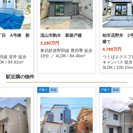
丁目 A号棟 新
流山市駒木 新築戸建
柏市花野井 2
建て
3,280万円
4,799万円
東武鉄道野田線 豊四季 徒歩
18分 ／ 4LDK / 84.46m²
田線 逆井 徒歩
つくばエクスプ
K / 94.81m²
キャンパス 徒歩1
3LDK / 100.15m
駅近隣の物件
戸建て
新築
戸建て
新築