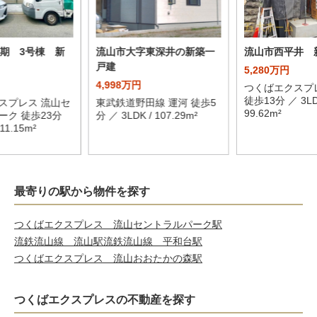
7期 3号棟 新
流山市大字東深井の新築一
流山市西平井 
戸建
5,280万円
4,998万円
つくばエクスプ
徒歩13分 ／ 3LD
スプレス 流山セ
東武鉄道野田線 運河 徒歩5
99.62m²
ーク 徒歩23分
分 ／ 3LDK / 107.29m²
111.15m²
最寄りの駅から物件を探す
つくばエクスプレス 流山セントラルパーク駅
流鉄流山線 流山駅
流鉄流山線 平和台駅
つくばエクスプレス 流山おおたかの森駅
つくばエクスプレスの不動産を探す