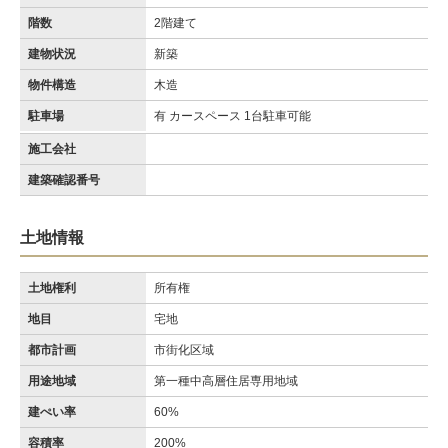
階数
2階建て
建物状況
新築
物件構造
木造
駐車場
有 カースペース 1台駐車可能
施工会社
建築確認番号
土地情報
土地権利
所有権
地目
宅地
都市計画
市街化区域
用途地域
第一種中高層住居専用地域
建ぺい率
60%
容積率
200%