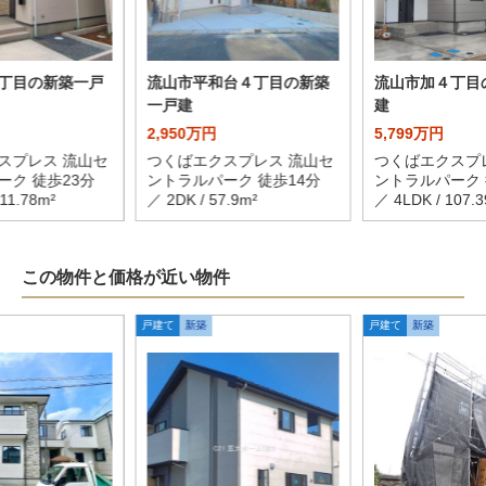
丁目の新築一戸
流山市平和台４丁目の新築
流山市加４丁目
一戸建
建
2,950万円
5,799万円
スプレス 流山セ
つくばエクスプレス 流山セ
つくばエクスプ
ーク 徒歩23分
ントラルパーク 徒歩14分
ントラルパーク 
111.78m²
／ 2DK / 57.9m²
／ 4LDK / 107.3
この物件と価格が近い物件
戸建て
新築
戸建て
新築