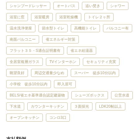
シャンプードレッサー
オートバス
追い焚き
シャワー
浴室に窓
浴室暖房
浴室乾燥機
トイレ２ヶ所
温水洗浄便座
節水型トイレ
高機能トイレ
バルコニー有
南面バルコニー
省エネルギー対策
フラット３５・S適合証明書有
省エネ給湯器
全居室複層ガラス
TVインターホン
セキュリティ充実
眺望良好
周辺交通量少なめ
スーパー 徒歩10分以内
小学校 徒歩10分以内
即入居可
BELS/省エネ基準適合認定建築物
シューズボックス
公営水道
下水道
カウンターキッチン
３面採光
LDK20帖以上
オープンキッチン
コンロ3口