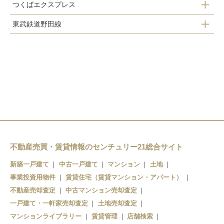
つくばエクスプレス
鰭ヶ崎駅
東武鉄道野田線
南流山駅
平和台駅
流山おおたかの森駅
流山セントラルパーク駅
流山駅
初石駅
流山おおたかの森駅
江戸川台駅
運河駅
不動産売買・賃貸情報のセンチュリー21総合サイト
新築一戸建て
中古一戸建て
マンション
土地
事業投資用物件
賃貸住宅（賃貸マンション・アパート）
不動産売却査定
中古マンション売却査定
一戸建て・一軒家売却査定
土地売却査定
マンションライブラリー
賃貸管理
店舗検索