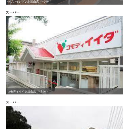
セブンイレブン北流山店（494m）
スーパー
コモディイイダ流山店（411m）
スーパー