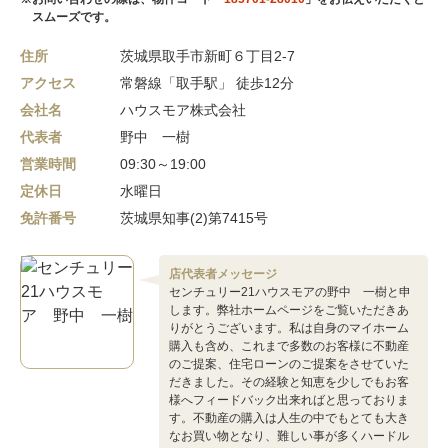
スムーズです。
住所
茨城県取手市新町６丁目2-7
アクセス
常磐線「取手駅」 徒歩12分
会社名
ハウスモア株式会社
代表者
野中 一樹
営業時間
09:30～19:00
定休日
水曜日
免許番号
茨城県知事(2)第7415号
店代表者メッセージ
センチュリー21ハウスモアの野中 一樹と申
します。弊社ホームページをご覧いただきあ
りがとうございます。私は自身のマイホーム
購入も含め、これまで多数のお客様に不動産
のご提案、住宅ローンのご提案をさせていた
だきました。その経験と知恵を少しでもお客
様へフィードバック出来ればと思っておりま
す。不動産の購入は人生の中でもとても大き
なお買い物となり、難しい事が多くハードル