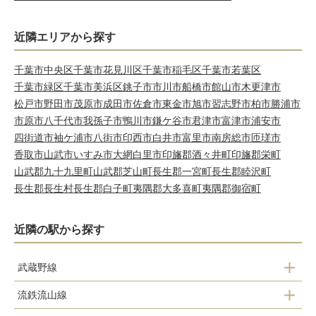
近隣エリアから探す
千葉市中央区
千葉市花見川区
千葉市稲毛区
千葉市若葉区
千葉市緑区
千葉市美浜区
銚子市
市川市
船橋市
館山市
木更津市
松戸市
野田市
茂原市
成田市
佐倉市
東金市
旭市
習志野市
柏市
勝浦市
市原市
八千代市
我孫子市
鴨川市
鎌ケ谷市
君津市
富津市
浦安市
四街道市
袖ケ浦市
八街市
印西市
白井市
富里市
南房総市
匝瑳市
香取市
山武市
いすみ市
大網白里市
印旛郡酒々井町
印旛郡栄町
山武郡九十九里町
山武郡芝山町
長生郡一宮町
長生郡睦沢町
長生郡長生村
長生郡白子町
夷隅郡大多喜町
夷隅郡御宿町
近隣の駅から探す
武蔵野線
流鉄流山線
南流山駅