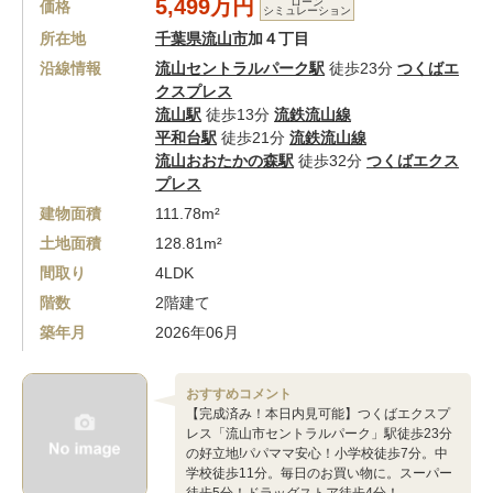
5,499万円
ローン
価格
シミュレーション
所在地
千葉県流山市
加４丁目
沿線情報
流山セントラルパーク駅
徒歩23分
つくばエ
クスプレス
流山駅
徒歩13分
流鉄流山線
平和台駅
徒歩21分
流鉄流山線
流山おおたかの森駅
徒歩32分
つくばエクス
プレス
建物面積
111.78m²
土地面積
128.81m²
間取り
4LDK
階数
2階建て
築年月
2026年06月
おすすめコメント
【完成済み！本日内見可能】つくばエクスプ
レス「流山市セントラルパーク」駅徒歩23分
の好立地!パパママ安心！小学校徒歩7分。中
学校徒歩11分。毎日のお買い物に。スーパー