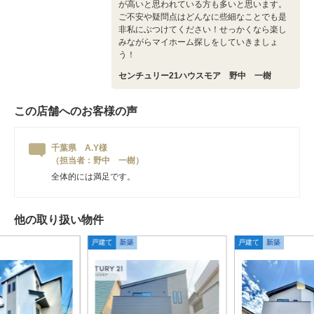
が高いと思われている方も多いと思います。
ご不安や疑問点はどんなに些細なことでも是
非私にぶつけてください！せっかくなら楽し
みながらマイホーム探しをしていきましょ
う！
センチュリー21ハウスモア 野中 一樹
この店舗へのお客様の声
千葉県 A.Y様
（担当者：野中 一樹）
全体的には満足です。
他の取り扱い物件
戸建て
新築
戸建て
新築