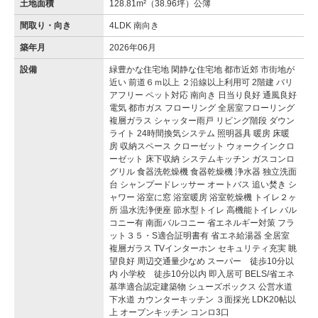
土地面積
128.81m²（38.96坪）公簿
間取り・向き
4LDK 南向き
築年月
2026年06月
設備
緑豊かな住宅地 閑静な住宅地 都市近郊 市街地が
近い 前道６ｍ以上 ２沿線以上利用可 2階建 バリ
アフリー ペット対応 南向き 日当り良好 通風良好
電気 都市ガス フローリング 全居室フローリング
複層ガラス シャッター雨戸 リビング階段 ダウン
ライト 24時間換気システム 照明器具 暖房 床暖
房 収納スペース クローゼット ウォークインクロ
ーゼット 床下収納 システムキッチン ガスコンロ
グリル 食器洗乾燥機 食器乾燥機 浄水器 独立洗面
台 シャンプードレッサー オートバス 追い焚き シ
ャワー 浴室に窓 浴室暖房 浴室乾燥機 トイレ２ヶ
所 温水洗浄便座 節水型トイレ 高機能トイレ バル
コニー有 南面バルコニー 省エネルギー対策 フラ
ット３５・S適合証明書有 省エネ給湯器 全居室
複層ガラス TVインターホン セキュリティ充実 眺
望良好 周辺交通量少なめ スーパー 徒歩10分以
内 小学校 徒歩10分以内 即入居可 BELS/省エネ
基準適合認定建築物 シューズボックス 公営水道
下水道 カウンターキッチン ３面採光 LDK20帖以
上 オープンキッチン コンロ3口