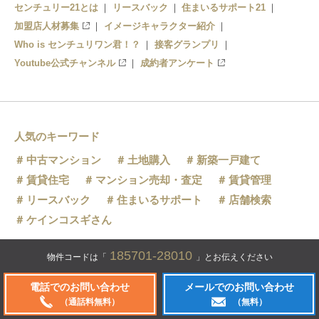
センチュリー21とは
リースバック
住まいるサポート21
加盟店人材募集
イメージキャラクター紹介
Who is センチュリワン君！？
接客グランプリ
Youtube公式チャンネル
成約者アンケート
人気のキーワード
中古マンション
土地購入
新築一戸建て
賃貸住宅
マンション売却・査定
賃貸管理
リースバック
住まいるサポート
店舗検索
ケインコスギさん
185701-28010
物件コードは「
」とお伝えください
※同一屋号で売買・賃貸の両方を取り扱う不動産仲介フラン
No.1
店舗数
※
電話でのお問い合わせ
メールでのお問い合わせ
チャイズ業としての全国における店舗数
（2026年7月時点／東京商工リサーチ調べ）
（通話料無料）
（無料）
センチュリー21の加盟店は、すべて独立・自営です。