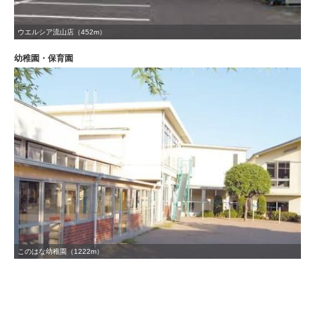
ウエルシア流山店（452m）
幼稚園・保育園
このはな幼稚園（1222m）