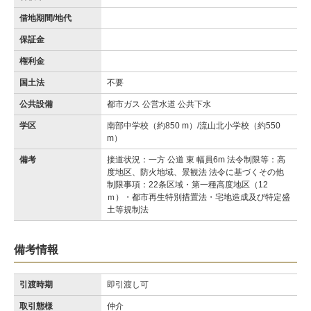
借地期間/地代
保証金
権利金
国土法
不要
公共設備
都市ガス 公営水道 公共下水
学区
南部中学校（約850 m）/流山北小学校（約550
m）
備考
接道状況：一方 公道 東 幅員6m 法令制限等：高
度地区、防火地域、景観法 法令に基づくその他
制限事項：22条区域・第一種高度地区（12
ｍ）・都市再生特別措置法・宅地造成及び特定盛
土等規制法
備考情報
引渡時期
即引渡し可
取引態様
仲介