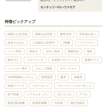
徒歩5分！ドラッグストア徒歩4分！
センチュリー21ハウスモア
特徴ピックアップ
緑豊かな住宅地
閑静な住宅地
都市近郊
市街地が近い
前道６ｍ以上
２沿線以上利用可
2階建
バリアフリー
ペット対応
南向き
日当り良好
通風良好
電気
都市ガス
フローリング
全居室フローリング
複層ガラス
シャッター雨戸
リビング階段
ダウンライト
24時間換気システム
照明器具
暖房
床暖房
収納スペース
クローゼット
ウォークインクローゼット
床下収納
システムキッチン
ガスコンロ
グリル
食器洗乾燥機
食器乾燥機
浄水器
独立洗面台