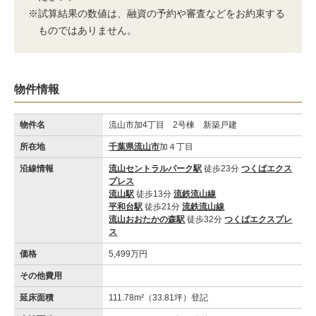
※試算結果の数値は、融資の予約や審査などをお約束する
ものではありません。
物件情報
物件名
流山市加4丁目 2号棟 新築戸建
所在地
千葉県流山市
加４丁目
沿線情報
流山セントラルパーク駅
徒歩23分
つくばエクス
プレス
流山駅
徒歩13分
流鉄流山線
平和台駅
徒歩21分
流鉄流山線
流山おおたかの森駅
徒歩32分
つくばエクスプレ
ス
価格
5,499万円
その他費用
延床面積
111.78m²（33.81坪）登記