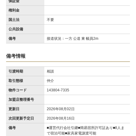
保証金
権利金
国土法
不要
公共設備
備考
接道状況：一方 公道 東 幅員2m
備考情報
引渡時期
相談
取引態様
仲介
物件コード
143804-7335
加盟店整理番号
更新日
2026年08月02日
次回更新予定日
2026年08月16日
備考
■運営代行会社引継■簡易宿所許可証あり■8人ま
で宿泊可能■家具家電譲渡可能