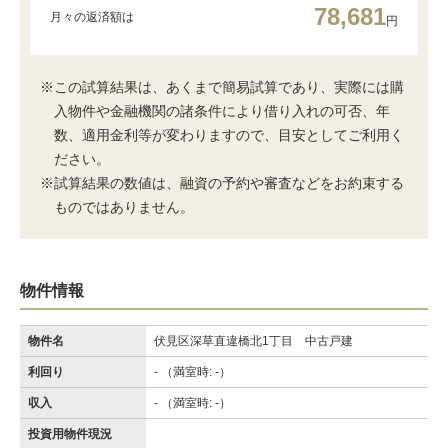
78,681
月々の返済額は
円
※この試算結果は、あくまで簡易試算であり、実際には購
入物件や金融機関の諸条件により借り入れの可否、年
数、適用金利等が変わりますので、目安としてご利用く
ださい。
※試算結果の数値は、融資の予約や審査などをお約束する
ものではありません。
物件情報
物件名
伏見区深草直違橋北1丁目 中古戸建
利回り
- （満室時: -）
収入
- （満室時: -）
投資用物件現況