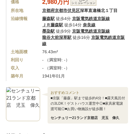
2,980万円
ローン
価格
シミュレーション
所在地
京都府京都市伏見区
深草直違橋北１丁目
沿線情報
藤森駅
徒歩4分
京阪電気鉄道京阪線
ＪＲ藤森駅
徒歩14分
奈良線
墨染駅
徒歩9分
京阪電気鉄道京阪線
龍谷大前深草駅
徒歩16分
京阪電気鉄道京阪
線
土地面積
76.43m²
利回り
- （満室時: -）
収入
- （満室時: -）
築年月
1941年01月
おすすめコメント
■京阪「藤森」駅まで徒歩約4分！■露天風呂付
の3LDK！ゲストハウス運営中◎■家具家電譲
渡可能◎■お買い物施設が徒歩圏！
センチュリー21ランド京都店 児玉 偉久