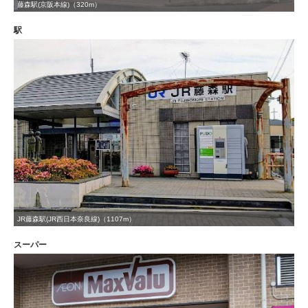
藤森駅(京阪本線)（320m）
駅
JR藤森駅(JR西日本奈良線)（1107m）
スーパー