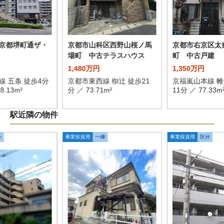
京都堺町通ザ・
京都市山科区西野山桜ノ馬
京都市右京区太
場町 中古テラスハウス
町 中古戸建
1,480万円
1,350万円
線 五条 徒歩4分
京都市東西線 椥辻 徒歩21
京福嵐山本線 帷
58.13m²
分 ／ 73.71m²
11分 ／ 77.33m
駅近隣の物件
分
事業投資用
一棟
事業投資用
区分