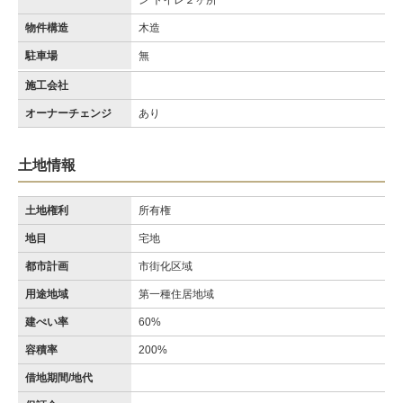
ン トイレ２ヶ所
物件構造
木造
駐車場
無
施工会社
オーナーチェンジ
あり
土地情報
土地権利
所有権
地目
宅地
都市計画
市街化区域
用途地域
第一種住居地域
建ぺい率
60%
容積率
200%
借地期間/地代