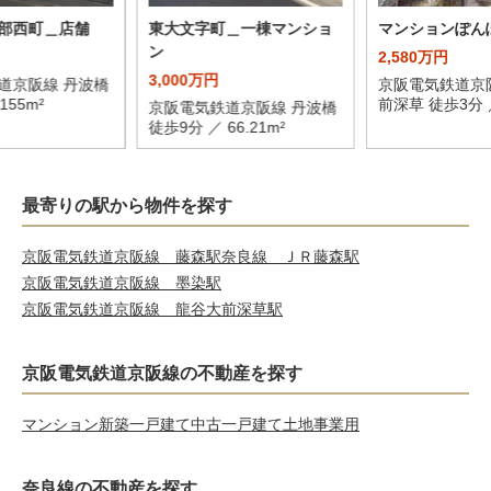
部西町＿店舗
東大文字町＿一棟マンショ
マンションぽん
ン
2,580万円
3,000万円
道京阪線 丹波橋
京阪電気鉄道京
155m²
前深草 徒歩3分 ／
京阪電気鉄道京阪線 丹波橋
徒歩9分 ／ 66.21m²
最寄りの駅から物件を探す
京阪電気鉄道京阪線 藤森駅
奈良線 ＪＲ藤森駅
京阪電気鉄道京阪線 墨染駅
京阪電気鉄道京阪線 龍谷大前深草駅
京阪電気鉄道京阪線の不動産を探す
マンション
新築一戸建て
中古一戸建て
土地
事業用
奈良線の不動産を探す