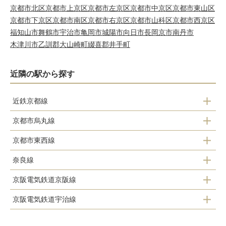
京都市北区
京都市上京区
京都市左京区
京都市中京区
京都市東山区
京都市下京区
京都市南区
京都市右京区
京都市山科区
京都市西京区
福知山市
舞鶴市
宇治市
亀岡市
城陽市
向日市
長岡京市
南丹市
木津川市
乙訓郡大山崎町
綴喜郡井手町
近隣の駅から探す
近鉄京都線
京都市烏丸線
上鳥羽口駅
京都市東西線
くいな橋駅
竹田駅
奈良線
醍醐駅
竹田駅
伏見駅
京阪電気鉄道京阪線
稲荷駅
石田駅
近鉄丹波橋駅
京阪電気鉄道宇治線
伏見稲荷駅
ＪＲ藤森駅
桃山御陵前駅
中書島駅
龍谷大前深草駅
桃山駅