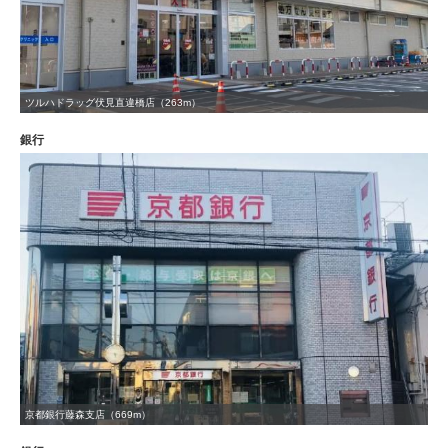
ツルハドラッグ伏見直違橋店（263m）
銀行
京都銀行藤森支店（669m）