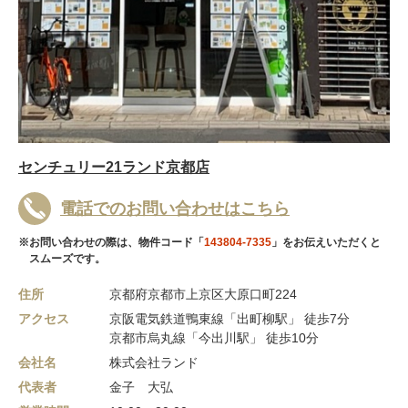
センチュリー21ランド京都店
電話でのお問い合わせはこちら
※お問い合わせの際は、物件コード「
143804-7335
」をお伝えいただくと
スムーズです。
住所
京都府京都市上京区大原口町224
アクセス
京阪電気鉄道鴨東線「出町柳駅」 徒歩7分
京都市烏丸線「今出川駅」 徒歩10分
会社名
株式会社ランド
代表者
金子 大弘