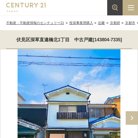
不動産・不動産情報のセンチュリー21
投資事業用購入
近畿
京都府
京都市
伏見区深草直違橋北1丁目 中古戸建[143804-7335]