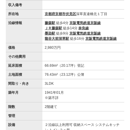
収入備考
所在地
京都府京都市伏見区
深草直違橋北１丁目
沿線情報
藤森駅
徒歩4分
京阪電気鉄道京阪線
ＪＲ藤森駅
徒歩14分
奈良線
墨染駅
徒歩9分
京阪電気鉄道京阪線
龍谷大前深草駅
徒歩16分
京阪電気鉄道京阪線
価格
2,980万円
その他費用
延床面積
66.69m²（20.17坪）登記
土地面積
76.43m²（23.12坪）公簿
間取り・向き
3LDK
築年月
1941年01月
※築不詳
階数
2階建て
管理
設備
２沿線以上利用可 収納スペース システムキッチ