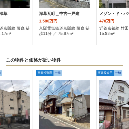
深草
深草瓦町＿中古一戸建
メゾン・ド・パ
1,580万円
470万円
道京阪線 藤森 徒
京阪電気鉄道京阪線 藤森 徒
近鉄京都線 竹田
.17m²
歩11分 ／ 75.87m²
15.93m²
この物件と価格が近い物件
棟
事業投資用
一棟
事業投資用
一棟