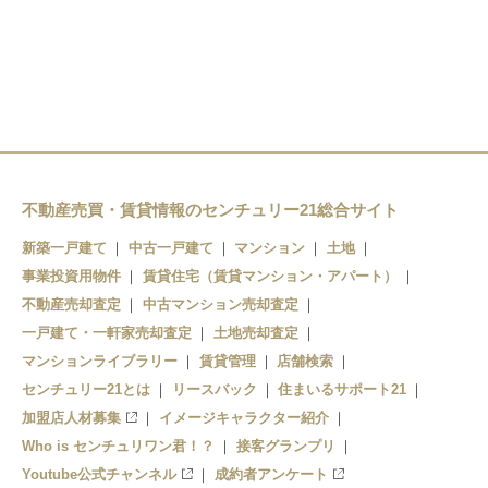
向島駅
観月橋駅
藤森駅
桃山南口駅
墨染駅
六地蔵駅
丹波橋駅
伏見桃山駅
不動産売買・賃貸情報のセンチュリー21総合サイト
中書島駅
新築一戸建て
中古一戸建て
マンション
土地
淀駅
事業投資用物件
賃貸住宅（賃貸マンション・アパート）
不動産売却査定
中古マンション売却査定
一戸建て・一軒家売却査定
土地売却査定
マンションライブラリー
賃貸管理
店舗検索
センチュリー21とは
リースバック
住まいるサポート21
加盟店人材募集
イメージキャラクター紹介
Who is センチュリワン君！？
接客グランプリ
Youtube公式チャンネル
成約者アンケート