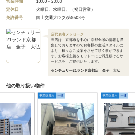
営業時間
10:00～20:00
定休日
火曜日、水曜日、（祝日営業）
免許番号
国土交通大臣(2)第9508号
店代表者メッセージ
当店は 京都市を中心に京都全域の情報を収
集しておりますのでお客様の生活スタイルに
より 様々なご提案をさせて頂く事ができま
す。お客様主義をモットーにご満足頂けるサ
ービスを ご提供いたします。
センチュリー21ランド京都店 金子 大弘
他の取り扱い物件
事業投資用
一棟
事業投資用
一棟