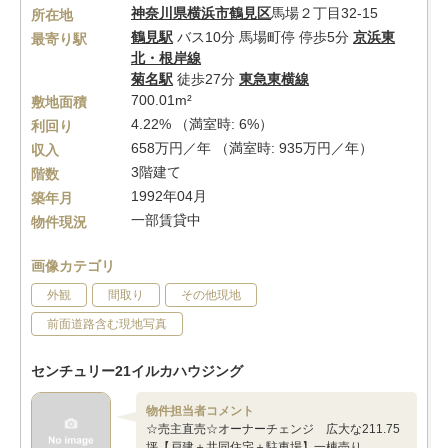
神奈川県
横浜市鶴見区
馬場２丁目32-15
所在地
鶴見駅
バス10分 馬場町停 停歩5分
京浜東
最寄り駅
北・根岸線
菊名駅
徒歩27分
東急東横線
700.01m²
敷地面積
4.22% （満室時: 6%）
利回り
658万円／年 （満室時: 935万円／年）
収入
3階建て
階数
1992年04月
築年月
一部賃貸中
物件現況
画像カテゴリ
外観
間取り
その他現地
前面道路含む現地写真
センチュリー21イルカハウジング
物件担当者コメント
☆売主直売☆オーナーチェンジ 広大な211.75
坪【戸建＋共同住宅＋駐車場】一棟売り