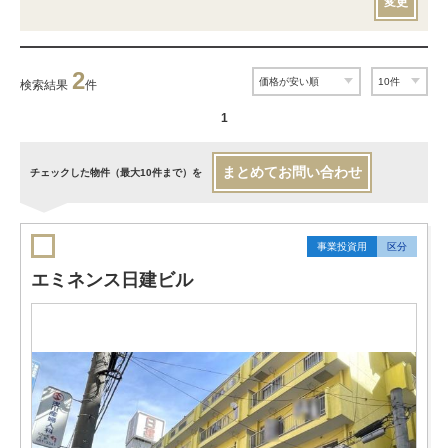
変更
2
検索結果
件
1
まとめてお問い合わせ
チェックした物件（最大10件まで）を
事業投資用
区分
エミネンス日建ビル