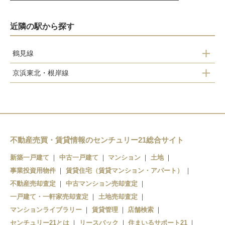
近隣の駅から探す
鶴見線
鶴見
京浜東北・根岸線
国道
川崎
鶴見小野
鶴見
新子安
弁天橋
不動産売買・賃貸情報のセンチュリー21総合サイト
東神奈川
新築一戸建て
中古一戸建て
マンション
土地
事業投資用物件
横浜
賃貸住宅（賃貸マンション・アパート）
不動産売却査定
中古マンション売却査定
一戸建て・一軒家売却査定
土地売却査定
マンションライブラリー
賃貸管理
店舗検索
センチュリー21とは
リースバック
住まいるサポート21