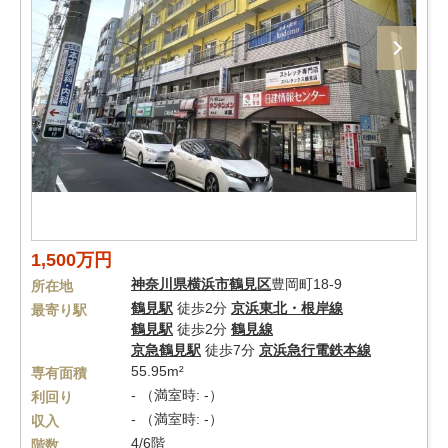
1,500万円
神奈川県
横浜市鶴見区
豊岡町18-9
所在地
鶴見駅
徒歩2分
京浜東北・根岸線
最寄り駅
鶴見駅
徒歩2分
鶴見線
京急鶴見駅
徒歩7分
京浜急行電鉄本線
55.95m²
専有面積
- （満室時: -）
利回り
- （満室時: -）
収入
4/6階
階数