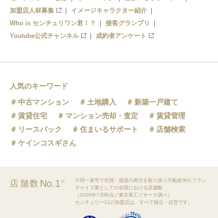
加盟店人材募集
イメージキャラクター紹介
Who is センチュリワン君！？
接客グランプリ
Youtube公式チャンネル
成約者アンケート
人気のキーワード
中古マンション
土地購入
新築一戸建て
賃貸住宅
マンション売却・査定
賃貸管理
リースバック
住まいるサポート
店舗検索
ケインコスギさん
※同一屋号で売買・賃貸の両方を取り扱う不動産仲介フラン
No.1
店舗数
※
チャイズ業としての全国における店舗数
（2026年7月時点／東京商工リサーチ調べ）
センチュリー21の加盟店は、すべて独立・自営です。