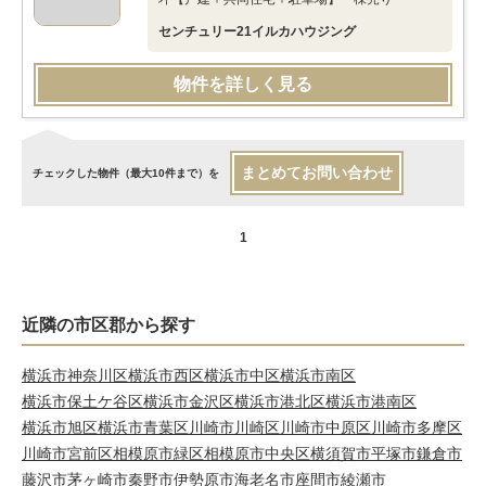
センチュリー21イルカハウジング
物件を詳しく見る
まとめてお問い合わせ
チェックした物件（最大10件まで）を
1
近隣の市区郡から探す
横浜市神奈川区
横浜市西区
横浜市中区
横浜市南区
横浜市保土ケ谷区
横浜市金沢区
横浜市港北区
横浜市港南区
横浜市旭区
横浜市青葉区
川崎市川崎区
川崎市中原区
川崎市多摩区
川崎市宮前区
相模原市緑区
相模原市中央区
横須賀市
平塚市
鎌倉市
藤沢市
茅ヶ崎市
秦野市
伊勢原市
海老名市
座間市
綾瀬市