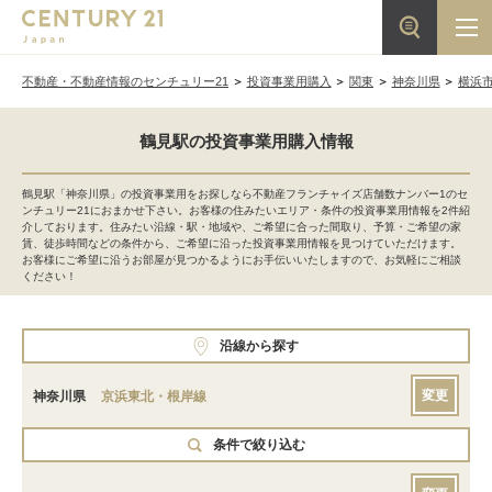
不動産・不動産情報のセンチュリー21
投資事業用購入
関東
神奈川県
横浜
鶴見駅の投資事業用購入情報
鶴見駅「神奈川県」の投資事業用をお探しなら不動産フランチャイズ店舗数ナンバー1のセ
ンチュリー21におまかせ下さい。お客様の住みたいエリア・条件の投資事業用情報を2件紹
介しております。住みたい沿線・駅・地域や、ご希望に合った間取り、予算・ご希望の家
賃、徒歩時間などの条件から、ご希望に沿った投資事業用情報を見つけていただけます。
お客様にご希望に沿うお部屋が見つかるようにお手伝いいたしますので、お気軽にご相談
ください！
沿線から探す
変更
神奈川県
京浜東北・根岸線
条件で絞り込む