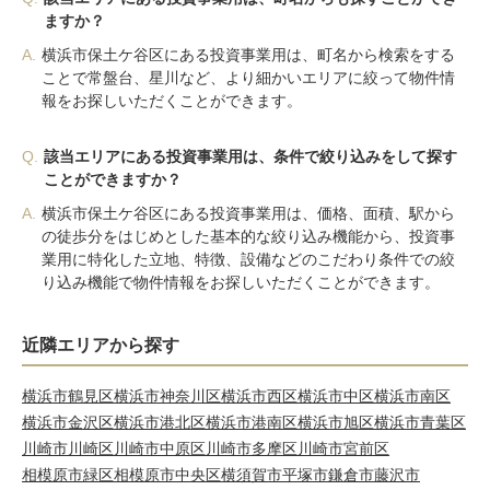
ますか？
A.
横浜市保土ケ谷区にある投資事業用は、町名から検索をする
ことで常盤台、星川など、より細かいエリアに絞って物件情
報をお探しいただくことができます。
Q.
該当エリアにある投資事業用は、条件で絞り込みをして探す
ことができますか？
A.
横浜市保土ケ谷区にある投資事業用は、価格、面積、駅から
の徒歩分をはじめとした基本的な絞り込み機能から、投資事
業用に特化した立地、特徴、設備などのこだわり条件での絞
り込み機能で物件情報をお探しいただくことができます。
近隣エリアから探す
横浜市鶴見区
横浜市神奈川区
横浜市西区
横浜市中区
横浜市南区
横浜市金沢区
横浜市港北区
横浜市港南区
横浜市旭区
横浜市青葉区
川崎市川崎区
川崎市中原区
川崎市多摩区
川崎市宮前区
相模原市緑区
相模原市中央区
横須賀市
平塚市
鎌倉市
藤沢市