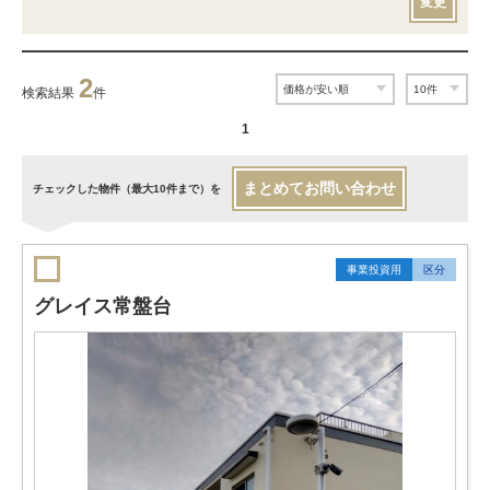
変更
2
検索結果
件
1
まとめてお問い合わせ
チェックした物件（最大10件まで）を
事業投資用
区分
グレイス常盤台