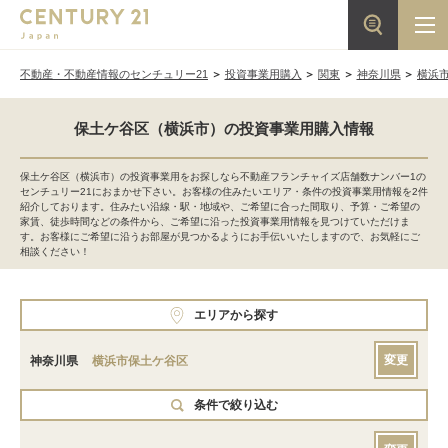
不動産・不動産情報のセンチュリー21
投資事業用購入
関東
神奈川県
横浜
保土ケ谷区（横浜市）の投資事業用購入情報
保土ケ谷区（横浜市）の投資事業用をお探しなら不動産フランチャイズ店舗数ナンバー1の
センチュリー21におまかせ下さい。お客様の住みたいエリア・条件の投資事業用情報を2件
紹介しております。住みたい沿線・駅・地域や、ご希望に合った間取り、予算・ご希望の
家賃、徒歩時間などの条件から、ご希望に沿った投資事業用情報を見つけていただけま
す。お客様にご希望に沿うお部屋が見つかるようにお手伝いいたしますので、お気軽にご
相談ください！
エリアから探す
変更
神奈川県
横浜市保土ケ谷区
条件で絞り込む