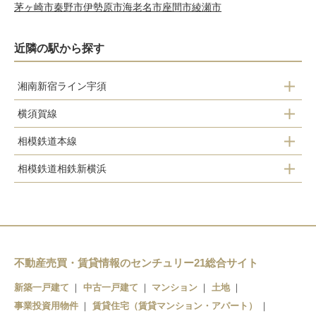
茅ヶ崎市
秦野市
伊勢原市
海老名市
座間市
綾瀬市
近隣の駅から探す
湘南新宿ライン宇須
横須賀線
保土ケ谷駅
相模鉄道本線
保土ケ谷駅
相模鉄道相鉄新横浜
天王町駅
西谷駅
星川駅
和田町駅
上星川駅
不動産売買・賃貸情報のセンチュリー21総合サイト
新築一戸建て
中古一戸建て
マンション
土地
西谷駅
事業投資用物件
賃貸住宅（賃貸マンション・アパート）