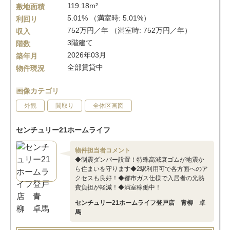
119.18m²
敷地面積
5.01% （満室時: 5.01%）
利回り
752万円／年 （満室時: 752万円／年）
収入
3階建て
階数
2026年03月
築年月
全部賃貸中
物件現況
画像カテゴリ
外観
間取り
全体区画図
センチュリー21ホームライフ
物件担当者コメント
◆制震ダンパー設置！特殊高減衰ゴムが地震か
ら住まいを守ります◆2駅利用可で各方面へのア
クセスも良好！◆都市ガス仕様で入居者の光熱
費負担が軽減！◆満室稼働中！
センチュリー21ホームライフ登戸店 青柳 卓
馬