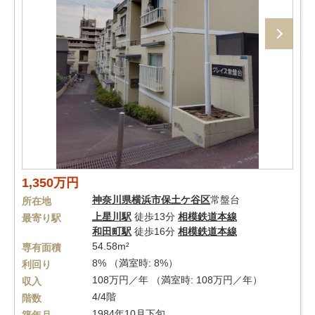
1,350万円
神奈川県
横浜市保土ケ谷区
常盤台
所在地
上星川駅
徒歩13分
相模鉄道本線
最寄り駅
和田町駅
徒歩16分
相模鉄道本線
54.58m²
専有面積
8% （満室時: 8%）
利回り
108万円／年 （満室時: 108万円／年）
収入
4/4階
階数
1984年10月下旬