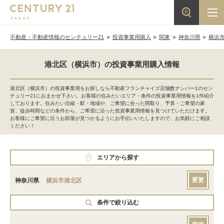
不動産・不動産情報のセンチュリー21
投資事業用購入
関東
神奈川県
横浜
港北区（横浜市）の投資事業用購入情報
港北区（横浜市）の投資事業用をお探しなら不動産フランチャイズ店舗数ナンバー1のセン
チュリー21におまかせ下さい。お客様の住みたいエリア・条件の投資事業用情報を1件紹介
しております。住みたい沿線・駅・地域や、ご希望に合った間取り、予算・ご希望の家
賃、徒歩時間などの条件から、ご希望に沿った投資事業用情報を見つけていただけます。
お客様にご希望に沿うお部屋が見つかるようにお手伝いいたしますので、お気軽にご相談
ください！
エリアから探す
変更
神奈川県
横浜市港北区
条件で絞り込む