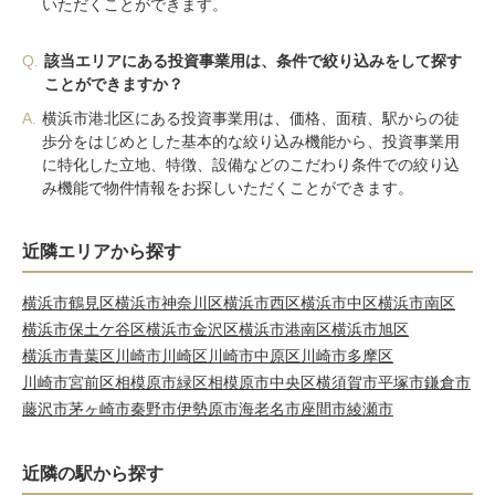
いただくことができます。
Q.
該当エリアにある投資事業用は、条件で絞り込みをして探す
ことができますか？
A.
横浜市港北区にある投資事業用は、価格、面積、駅からの徒
歩分をはじめとした基本的な絞り込み機能から、投資事業用
に特化した立地、特徴、設備などのこだわり条件での絞り込
み機能で物件情報をお探しいただくことができます。
近隣エリアから探す
横浜市鶴見区
横浜市神奈川区
横浜市西区
横浜市中区
横浜市南区
横浜市保土ケ谷区
横浜市金沢区
横浜市港南区
横浜市旭区
横浜市青葉区
川崎市川崎区
川崎市中原区
川崎市多摩区
川崎市宮前区
相模原市緑区
相模原市中央区
横須賀市
平塚市
鎌倉市
藤沢市
茅ヶ崎市
秦野市
伊勢原市
海老名市
座間市
綾瀬市
近隣の駅から探す