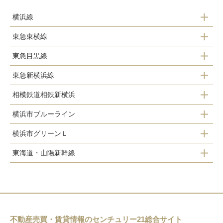
横浜線
東急東横線
菊名駅
東急目黒線
日吉駅
新横浜駅
東急新横浜線
日吉駅
綱島駅
小机駅
相模鉄道相鉄新横浜
新横浜駅
大倉山駅
横浜市ブルーライン
新横浜駅
新綱島駅
菊名駅
横浜市グリーンＬ
新羽駅
日吉駅
妙蓮寺駅
東海道・山陽新幹線
高田駅
北新横浜駅
新横浜駅
日吉本町駅
新横浜駅
日吉駅
岸根公園駅
不動産売買・賃貸情報のセンチュリー21総合サイト