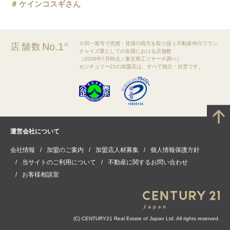
ケインコスギさん
※同一屋号で売買・賃貸の両方を取り扱う不動産仲介フラン
No.1
店舗数
※
チャイズ業としての全国における店舗数
（2026年7月時点／東京商工リサーチ調べ）
センチュリー21の加盟店は、すべて独立・自営です。
運営会社について
会社情報
加盟のご案内
加盟店人材募集
個人情報保護方針
当サイトのご利用について
不動産に関するお問い合わせ
お客様相談室
(C) CENTURY21 Real Estate of Japan Ltd. All rights reserved.