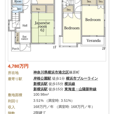
4,780万円
神奈川県
横浜市港北区
篠原町
所在地
岸根公園駅
徒歩1分
横浜市ブルーライン
最寄り駅
新横浜駅
徒歩15分
横浜線
新横浜駅
徒歩15分
東海道・山陽新幹線
100.98m²
敷地面積
3.51% （満室時: 3.51%）
利回り
168万円／年 （満室時: 168万円／年）
収入
2階建て
階数