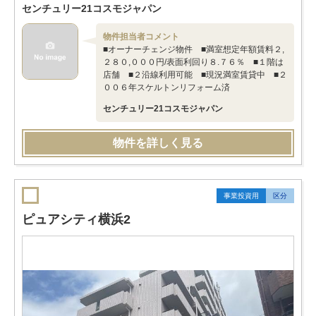
センチュリー21コスモジャパン
物件担当者コメント
■オーナーチェンジ物件 ■満室想定年額賃料２,
２８０,０００円/表面利回り８.７６％ ■１階は
店舗 ■２沿線利用可能 ■現況満室賃貸中 ■２
００６年スケルトンリフォーム済
センチュリー21コスモジャパン
物件を詳しく見る
事業投資用
区分
ピュアシティ横浜2