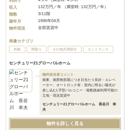
利回り
132万円／年 （満室時: 132万円／年）
収入
3/11階
階数
1990年04月
築年月
全部賃貸中
物件現況
画像カテゴリ
外観
間取り
その他共用部分
エントランス
センチュリー21グローバルホーム
物件担当者コメント
南東、南西角部屋につき日当たり良好・エレベ
ーター、オートロック有・室内に明るい陽光が
差し込むL字型バルコニー・複数路線利用可能の
立地・現況賃貸中
センチュリー21グローバルホーム 長谷川 幸
夫
物件を詳しく見る