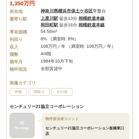
1,350万円
神奈川県
横浜市保土ケ谷区
常盤台
所在地
上星川駅
徒歩13分
相模鉄道本線
最寄り駅
和田町駅
徒歩16分
相模鉄道本線
54.58m²
専有面積
8% （満室時: 8%）
利回り
108万円／年 （満室時: 108万円／年）
収入
4/4階
階数
1984年10月下旬
築年月
全部賃貸中
物件現況
画像カテゴリ
外観
間取り
その他
センチュリー21協立コーポレーション
物件担当者コメント
センチュリー21協立コーポレーション板橋東口
店