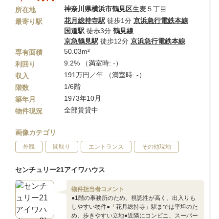
神奈川県
横浜市鶴見区
生麦５丁目
所在地
花月総持寺駅
徒歩1分
京浜急行電鉄本線
最寄り駅
国道駅
徒歩3分
鶴見線
京急鶴見駅
徒歩12分
京浜急行電鉄本線
50.03m²
専有面積
9.2% （満室時: -）
利回り
191万円／年 （満室時: -）
収入
1/6階
階数
1973年10月
築年月
全部賃貸中
物件現況
画像カテゴリ
外観
間取り
エントランス
その他現地
センチュリー21アイワハウス
物件担当者コメント
●1階の事務所のため、視認性が高く、出入りも
しやすい物件●「花月総持寺」駅までは平坦のた
め、歩きやすい立地●近隣にコンビニ、スーパー