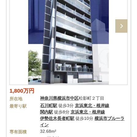
1,800万円
神奈川県
横浜市中区
松影町２丁目
所在地
石川町駅
徒歩3分
京浜東北・根岸線
最寄り駅
関内駅
徒歩8分
京浜東北・根岸線
伊勢佐木長者町駅
徒歩10分
横浜市ブルーラ
イン
32.68m²
専有面積