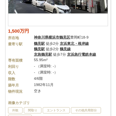
1,500万円
神奈川県
横浜市鶴見区
豊岡町18-9
所在地
鶴見駅
徒歩2分
京浜東北・根岸線
最寄り駅
鶴見駅
徒歩2分
鶴見線
京急鶴見駅
徒歩7分
京浜急行電鉄本線
55.95m²
専有面積
- （満室時: -）
利回り
- （満室時: -）
収入
4/6階
階数
1982年11月
築年月
空き
物件現況
画像カテゴリ
外観
間取り
エントランス
その他共用部分