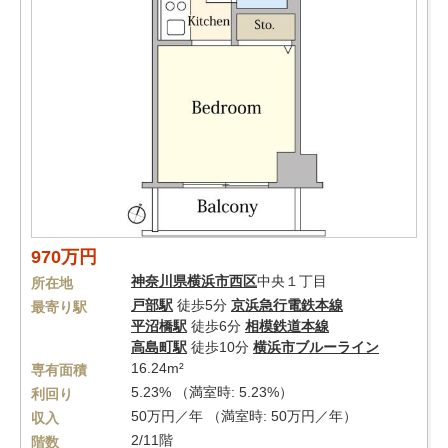
970万円
神奈川県
横浜市西区
中央１丁目
所在地
戸部駅
徒歩5分
京浜急行電鉄本線
最寄り駅
平沼橋駅
徒歩6分
相模鉄道本線
高島町駅
徒歩10分
横浜市ブルーライン
16.24m²
専有面積
5.23% （満室時: 5.23%）
利回り
50万円／年 （満室時: 50万円／年）
収入
2/11階
階数