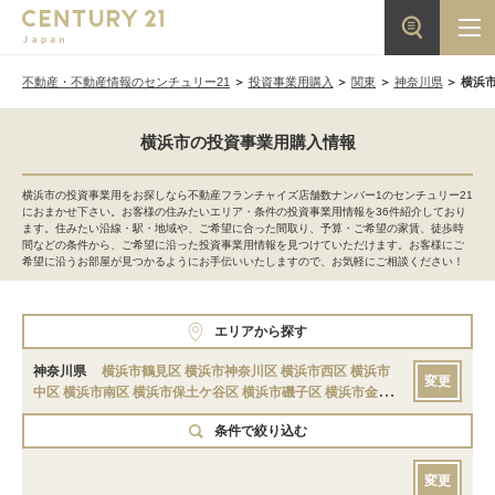
不動産・不動産情報のセンチュリー21
投資事業用購入
関東
神奈川県
横浜
横浜市の投資事業用購入情報
横浜市の投資事業用をお探しなら不動産フランチャイズ店舗数ナンバー1のセンチュリー21
におまかせ下さい。お客様の住みたいエリア・条件の投資事業用情報を36件紹介しており
ます。住みたい沿線・駅・地域や、ご希望に合った間取り、予算・ご希望の家賃、徒歩時
間などの条件から、ご希望に沿った投資事業用情報を見つけていただけます。お客様にご
希望に沿うお部屋が見つかるようにお手伝いいたしますので、お気軽にご相談ください！
エリアから探す
神奈川県
横浜市鶴見区
横浜市神奈川区
横浜市西区
横浜市
変更
中区
横浜市南区
横浜市保土ケ谷区
横浜市磯子区
横浜市金沢
区
横浜市港北区
横浜市戸塚区
横浜市港南区
横浜市旭区
横浜
条件で絞り込む
市緑区
横浜市瀬谷区
横浜市栄区
横浜市泉区
横浜市青葉区
横
浜市都筑区
変更