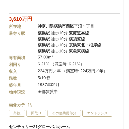
3,610万円
神奈川県
横浜市西区
平沼１丁目
所在地
横浜駅
徒歩10分
東海道本線
最寄り駅
横浜駅
徒歩10分
横須賀線
横浜駅
徒歩10分
京浜東北・根岸線
横浜駅
徒歩10分
東急東横線
57.00m²
専有面積
6.21% （満室時: 6.21%）
利回り
224万円／年 （満室時: 224万円／年）
収入
5/10階
階数
1987年09月
築年月
全部賃貸中
物件現況
画像カテゴリ
外観
間取り
その他共用部分
エントランス
センチュリー21グローバルホーム