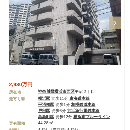
2,930万円
神奈川県
横浜市西区
平沼２丁目
所在地
横浜駅
徒歩11分
東海道本線
最寄り駅
平沼橋駅
徒歩1分
相模鉄道本線
戸部駅
徒歩6分
京浜急行電鉄本線
高島町駅
徒歩12分
横浜市ブルーライン
44.28m²
専有面積
4.5% （満室時: 4.5%）