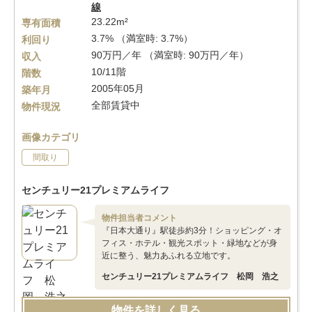
線
23.22m²
専有面積
3.7% （満室時: 3.7%）
利回り
90万円／年 （満室時: 90万円／年）
収入
10/11階
階数
2005年05月
築年月
全部賃貸中
物件現況
画像カテゴリ
間取り
センチュリー21プレミアムライフ
物件担当者コメント
『日本大通り』駅徒歩約3分！ショッピング・オ
フィス・ホテル・観光スポット・緑地などが身
近に整う、魅力あふれる立地です。
センチュリー21プレミアムライフ 松岡 浩之
物件を詳しく見る