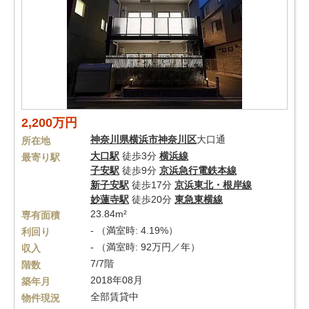
2,200万円
神奈川県
横浜市神奈川区
大口通
所在地
大口駅
徒歩3分
横浜線
最寄り駅
子安駅
徒歩9分
京浜急行電鉄本線
新子安駅
徒歩17分
京浜東北・根岸線
妙蓮寺駅
徒歩20分
東急東横線
23.84m²
専有面積
- （満室時: 4.19%）
利回り
- （満室時: 92万円／年）
収入
7/7階
階数
2018年08月
築年月
全部賃貸中
物件現況