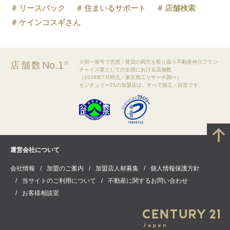
リースバック
住まいるサポート
店舗検索
ケインコスギさん
※同一屋号で売買・賃貸の両方を取り扱う不動産仲介フラン
No.1
店舗数
※
チャイズ業としての全国における店舗数
（2026年7月時点／東京商工リサーチ調べ）
センチュリー21の加盟店は、すべて独立・自営です。
運営会社について
会社情報
加盟のご案内
加盟店人材募集
個人情報保護方針
当サイトのご利用について
不動産に関するお問い合わせ
お客様相談室