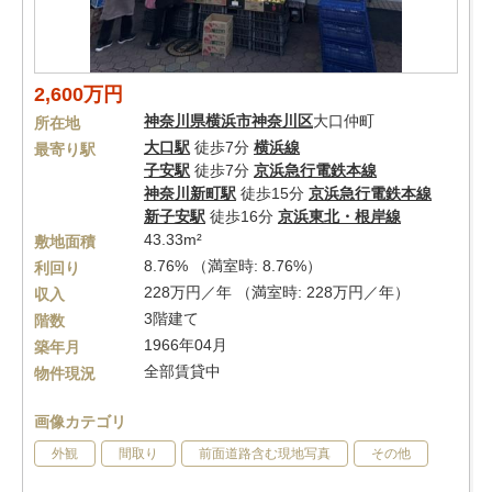
2,600万円
神奈川県
横浜市神奈川区
大口仲町
所在地
大口駅
徒歩7分
横浜線
最寄り駅
子安駅
徒歩7分
京浜急行電鉄本線
神奈川新町駅
徒歩15分
京浜急行電鉄本線
新子安駅
徒歩16分
京浜東北・根岸線
43.33m²
敷地面積
8.76% （満室時: 8.76%）
利回り
228万円／年 （満室時: 228万円／年）
収入
3階建て
階数
1966年04月
築年月
全部賃貸中
物件現況
画像カテゴリ
外観
間取り
前面道路含む現地写真
その他