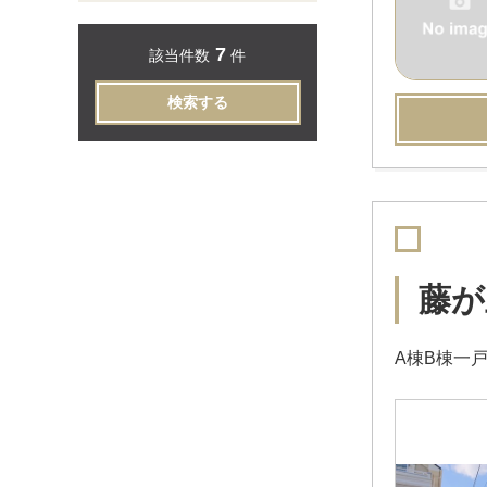
7
該当件数
件
検索する
藤が
A棟B棟一