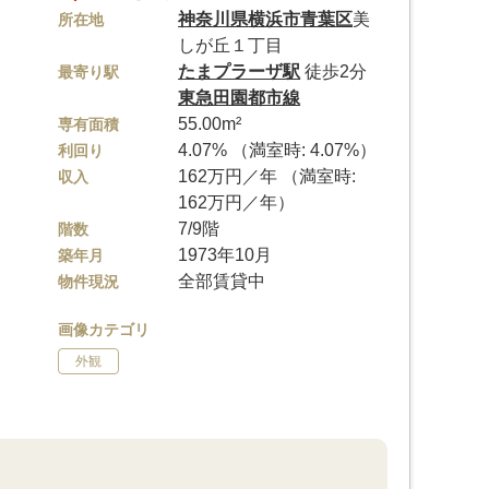
神奈川県
横浜市青葉区
美
所在地
しが丘１丁目
たまプラーザ駅
徒歩2分
最寄り駅
東急田園都市線
55.00m²
専有面積
4.07% （満室時: 4.07%）
利回り
162万円／年 （満室時:
収入
162万円／年）
7/9階
階数
1973年10月
築年月
全部賃貸中
物件現況
画像カテゴリ
外観