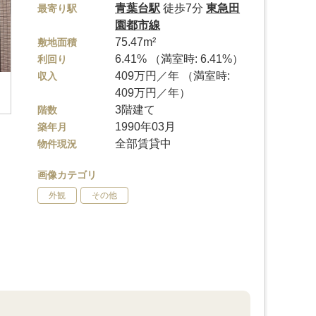
青葉台駅
徒歩7分
東急田
最寄り駅
園都市線
75.47m²
敷地面積
6.41% （満室時: 6.41%）
利回り
409万円／年 （満室時:
収入
409万円／年）
3階建て
階数
1990年03月
築年月
全部賃貸中
物件現況
画像カテゴリ
外観
その他