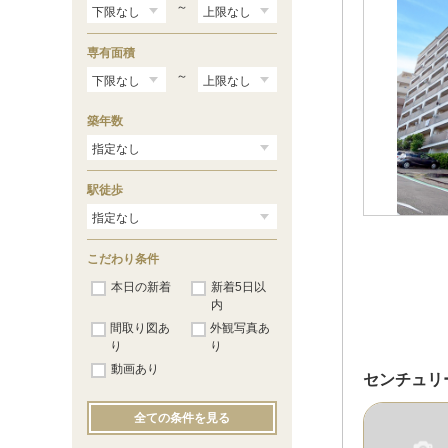
～
専有面積
～
築年数
駅徒歩
こだわり条件
本日の新着
新着5日以
内
間取り図あ
外観写真あ
り
り
動画あり
センチュリ
全ての条件を見る