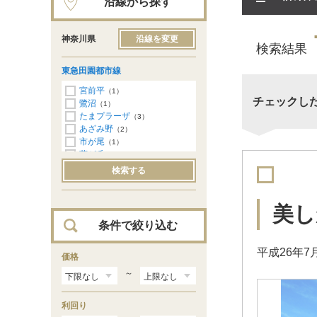
沿線から探す
神奈川県
沿線を変更
検索結果
東急田園都市線
宮前平
（1）
チェックし
鷺沼
（1）
たまプラーザ
（3）
あざみ野
（2）
市が尾
（1）
藤が丘
（1）
青葉台
（1）
検索する
美し
条件で絞り込む
平成26年
価格
～
利回り