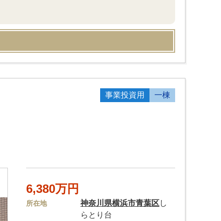
事業投資用
一棟
6,380万円
神奈川県
横浜市青葉区
し
所在地
らとり台