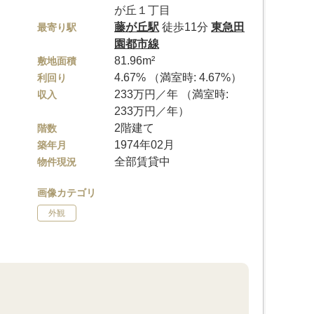
が丘１丁目
藤が丘駅
徒歩11分
東急田
最寄り駅
園都市線
81.96m²
敷地面積
4.67% （満室時: 4.67%）
利回り
233万円／年 （満室時:
収入
233万円／年）
2階建て
階数
1974年02月
築年月
全部賃貸中
物件現況
画像カテゴリ
外観