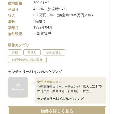
700.01m²
敷地面積
4.22% （満室時: 6%）
利回り
658万円／年 （満室時: 935万円／年）
収入
3階建て
階数
1992年04月
築年月
一部賃貸中
物件現況
画像カテゴリ
外観
間取り
その他現地
前面道路含む現地写真
センチュリー21イルカハウジング
物件担当者コメント
☆売主直売☆オーナーチェンジ 広大な211.75
坪【戸建＋共同住宅＋駐車場】一棟売り
センチュリー21イルカハウジング
物件を詳しく見る