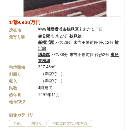
1億9,900万円
神奈川県
横浜市鶴見区
上末吉１丁目
所在地
鶴見駅
徒歩27分
鶴見線
最寄り駅
新横浜駅
バス28分 末吉不動前停 停歩2分
横
浜線
綱島駅
バス38分 末吉不動前停 停歩2分
東急
東横線
227.48m²
敷地面積
- （満室時: -）
利回り
- （満室時: -）
収入
4階建て
階数
1997年11月
築年月
物件現況
画像カテゴリ
外観
間取り
前面道路含む現地写真