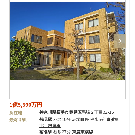
1億5,590万円
神奈川県
横浜市鶴見区
馬場２丁目32-15
所在地
鶴見駅
バス10分 馬場町停 停歩5分
京浜東
最寄り駅
北・根岸線
菊名駅
徒歩27分
東急東横線