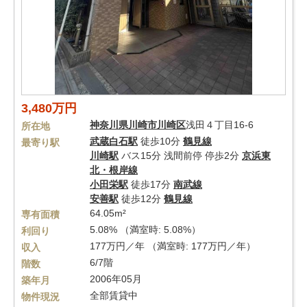
3,480万円
神奈川県
川崎市川崎区
浅田４丁目16-6
所在地
武蔵白石駅
徒歩10分
鶴見線
最寄り駅
川崎駅
バス15分 浅間前停 停歩2分
京浜東
北・根岸線
小田栄駅
徒歩17分
南武線
安善駅
徒歩12分
鶴見線
64.05m²
専有面積
5.08% （満室時: 5.08%）
利回り
177万円／年 （満室時: 177万円／年）
収入
6/7階
階数
2006年05月
築年月
全部賃貸中
物件現況