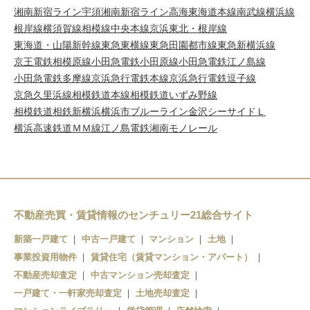
湘南新宿ライン宇須
湘南新宿ライン高海
東海道本線
南武線
横浜線
根岸線
横須賀線
相模線
中央本線
京浜東北・根岸線
東海道・山陽新幹線
東急東横線
東急田園都市線
東急新横浜線
京王電鉄相模原線
小田急電鉄小田原線
小田急電鉄江ノ島線
小田急電鉄多摩線
京浜急行電鉄本線
京浜急行電鉄逗子線
京急久里浜線
相模鉄道本線
相模鉄道いずみ野線
相模鉄道相鉄新横浜
横浜市ブルーライン
金沢シーサイドＬ
横浜高速鉄道ＭＭ線
江ノ島電鉄
湘南モノレール
不動産売買・賃貸情報のセンチュリー21総合サイト
新築一戸建て
中古一戸建て
マンション
土地
事業投資用物件
賃貸住宅（賃貸マンション・アパート）
不動産売却査定
中古マンション売却査定
一戸建て・一軒家売却査定
土地売却査定