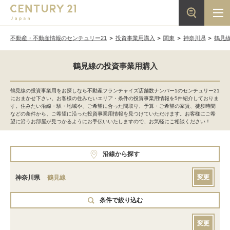
不動産・不動産情報のセンチュリー21
投資事業用購入
関東
神奈川県
鶴見
鶴見線の投資事業用購入
鶴見線の投資事業用をお探しなら不動産フランチャイズ店舗数ナンバー1のセンチュリー21
におまかせ下さい。お客様の住みたいエリア・条件の投資事業用情報を5件紹介しておりま
す。住みたい沿線・駅・地域や、ご希望に合った間取り、予算・ご希望の家賃、徒歩時間
などの条件から、ご希望に沿った投資事業用情報を見つけていただけます。お客様にご希
望に沿うお部屋が見つかるようにお手伝いいたしますので、お気軽にご相談ください！
沿線から探す
変更
神奈川県
鶴見線
条件で絞り込む
変更