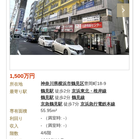
1,500万円
神奈川県
横浜市鶴見区
豊岡町18-9
所在地
鶴見駅
徒歩2分
京浜東北・根岸線
最寄り駅
鶴見駅
徒歩2分
鶴見線
京急鶴見駅
徒歩7分
京浜急行電鉄本線
55.95m²
専有面積
- （満室時: -）
利回り
- （満室時: -）
収入
4/6階
階数