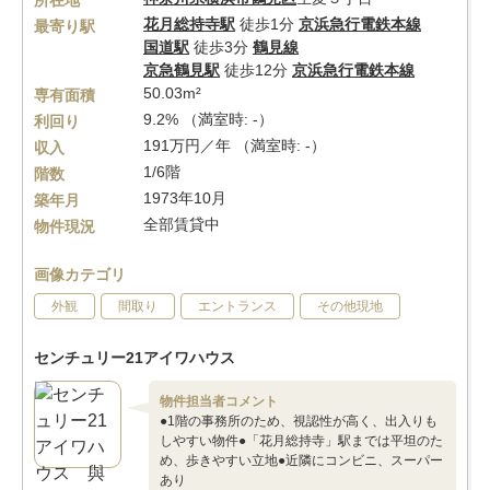
所在地
花月総持寺駅
徒歩1分
京浜急行電鉄本線
最寄り駅
国道駅
徒歩3分
鶴見線
京急鶴見駅
徒歩12分
京浜急行電鉄本線
50.03m²
専有面積
9.2% （満室時: -）
利回り
191万円／年 （満室時: -）
収入
1/6階
階数
1973年10月
築年月
全部賃貸中
物件現況
画像カテゴリ
外観
間取り
エントランス
その他現地
センチュリー21アイワハウス
物件担当者コメント
●1階の事務所のため、視認性が高く、出入りも
しやすい物件●「花月総持寺」駅までは平坦のた
め、歩きやすい立地●近隣にコンビニ、スーパー
あり