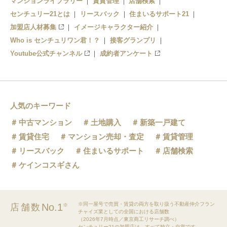
マンションライブラリー
賃貸管理
店舗検索
センチュリー21とは
リースバック
住まいるサポート21
加盟店人材募集
イメージキャラクター紹介
Who is センチュリワン君！？
接客グランプリ
Youtube公式チャンネル
成約者アンケート
人気のキーワード
中古マンション
土地購入
新築一戸建て
賃貸住宅
マンション売却・査定
賃貸管理
リースバック
住まいるサポート
店舗検索
ケインコスギさん
※同一屋号で売買・賃貸の両方を取り扱う不動産仲介フラン
No.1
店舗数
※
チャイズ業としての全国における店舗数
（2026年7月時点／東京商工リサーチ調べ）
センチュリー21の加盟店は、すべて独立・自営です。